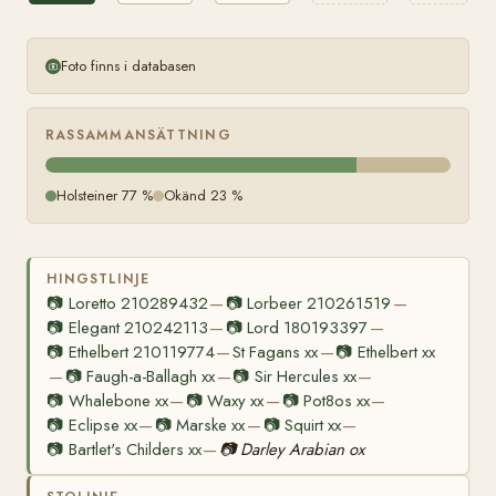
Foto finns i databasen
RASSAMMANSÄTTNING
Holsteiner 77 %
Okänd 23 %
HINGSTLINJE
📷
Loretto 210289432
📷
Lorbeer 210261519
—
—
📷
Elegant 210242113
📷
Lord 180193397
—
—
📷
Ethelbert 210119774
St Fagans xx
📷
Ethelbert xx
—
—
📷
Faugh-a-Ballagh xx
📷
Sir Hercules xx
—
—
—
📷
Whalebone xx
📷
Waxy xx
📷
Pot8os xx
—
—
—
📷
Eclipse xx
📷
Marske xx
📷
Squirt xx
—
—
—
📷
Bartlet's Childers xx
📷
Darley Arabian ox
—