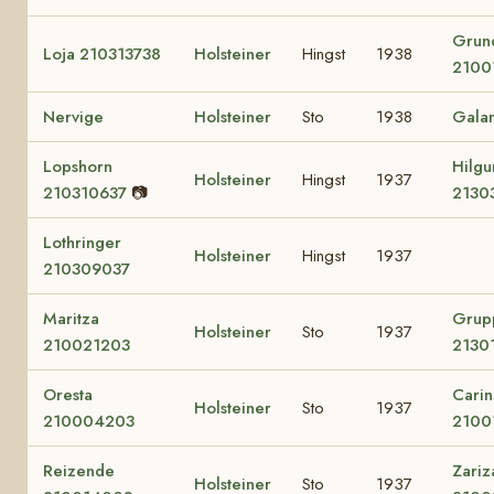
Grun
Loja 210313738
Holsteiner
Hingst
1938
2100
Nervige
Holsteiner
Sto
1938
Galan
Lopshorn
Hilg
Holsteiner
Hingst
1937
210310637
📷
2130
Lothringer
Holsteiner
Hingst
1937
210309037
Maritza
Grup
Holsteiner
Sto
1937
210021203
2130
Oresta
Carin
Holsteiner
Sto
1937
210004203
2100
Reizende
Zariz
Holsteiner
Sto
1937