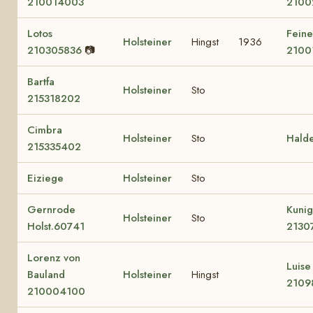
210014003
2100
Lotos
Feine
Holsteiner
Hingst
1936
210305836
📷
2100
Bartfa
Holsteiner
Sto
215318202
Cimbra
Holsteiner
Sto
Hald
215335402
Eiziege
Holsteiner
Sto
Gernrode
Kuni
Holsteiner
Sto
Holst.60741
2130
Lorenz von
Luise
Bauland
Holsteiner
Hingst
2109
210004100