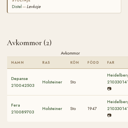
STOLINJE
Distel
Levkoje
—
Avkommor (2)
Avkommor
NAMN
RAS
KÖN
FÖDD
FAR
Heidelber
Depanse
Holsteiner
Sto
21033014
210042503
📷
Heidelber
Fera
Holsteiner
Sto
1947
21033014
210089703
📷