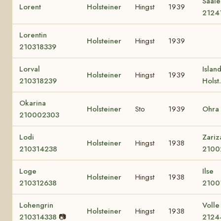
Saale
Lorent
Holsteiner
Hingst
1939
2124
Lorentin
Holsteiner
Hingst
1939
210318339
Lorval
Islan
Holsteiner
Hingst
1939
210318239
Holst
Okarina
Holsteiner
Sto
1939
Ohra
210002303
Lodi
Zariz
Holsteiner
Hingst
1938
210314238
2100
Loge
Ilse
Holsteiner
Hingst
1938
210312638
2100
Lohengrin
Volle
Holsteiner
Hingst
1938
210314338
📷
2124