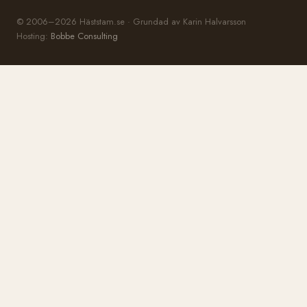
© 2006–2026 Häststam.se · Grundad av Karin Halvarsson
Hosting:
Bobbe Consulting