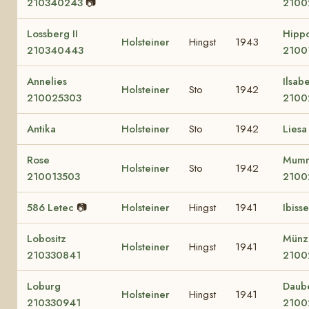
210340243
📷
2100
Lossberg II
Hipp
Holsteiner
Hingst
1943
210340443
2100
Annelies
Ilsab
Holsteiner
Sto
1942
210025303
2100
Antika
Holsteiner
Sto
1942
Liesa
Rose
Mum
Holsteiner
Sto
1942
210013503
2100
586 Letec
📷
Holsteiner
Hingst
1941
Ibisse
Lobositz
Münz
Holsteiner
Hingst
1941
210330841
2100
Loburg
Daub
Holsteiner
Hingst
1941
210330941
2100