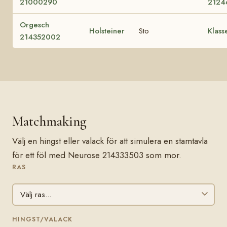
21000290
2124
Orgesch
Holsteiner
Sto
Klass
214352002
Matchmaking
Välj en hingst eller valack för att simulera en stamtavla
för ett föl med Neurose 214333503 som mor.
RAS
HINGST/VALACK