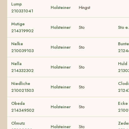
Lump
Holsteiner
Hingst
210331041
Mutige
Holsteiner
Sto
Sto e
214319902
Nelke
Bunte
Holsteiner
Sto
210039103
2124
Nella
Huld
Holsteiner
Sto
214332302
2130
Niedliche
Clodi
Holsteiner
Sto
210021503
2124
Obeda
Ecke
Holsteiner
Sto
214349502
2100
Olmutz
Zede
Holsteiner
Sto