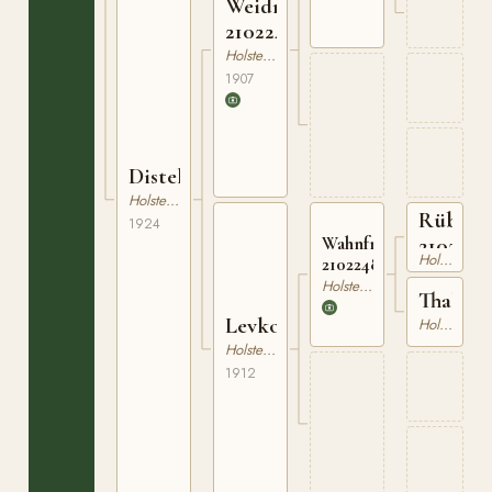
Weidmann
210224907
Holsteiner
1907
Distel
Holsteiner
Rübeza
1924
2102109
Wahnfried
Holsteiner
210224807
Holsteiner
Thalia
Levkoje
Holsteiner
Holsteiner
1912