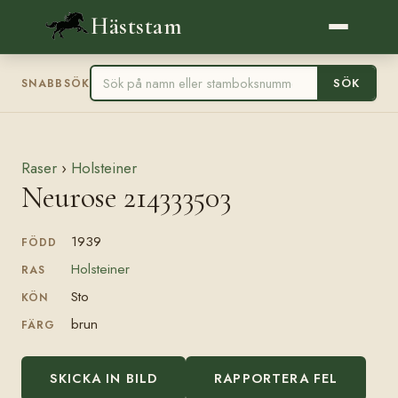
Häststam
SÖK
SNABBSÖK
Raser
›
Holsteiner
Neurose 214333503
1939
FÖDD
Holsteiner
RAS
Sto
KÖN
brun
FÄRG
SKICKA IN BILD
RAPPORTERA FEL