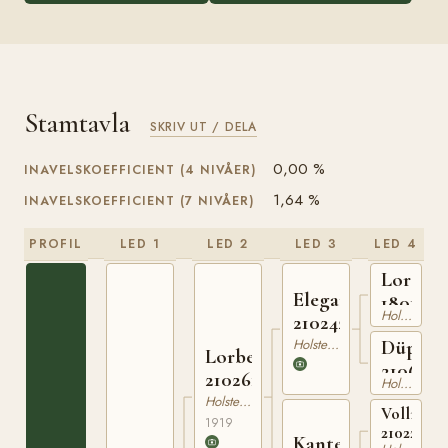
Stamtavla
SKRIV UT / DELA
0,00 %
INAVELSKOEFFICIENT (4 NIVÅER)
1,64 %
INAVELSKOEFFICIENT (7 NIVÅER)
PROFIL
LED 1
LED 2
LED 3
LED 4
Lord
Elegant
1801933
Holsteiner
210242113
Holsteiner
Düppel
Lorbeer
2106671
210261519
Holsteiner
Holsteiner
Vollmach
1919
210222506
Kante