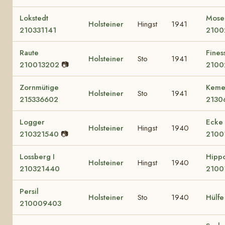
Lokstedt
Mose
Holsteiner
Hingst
1941
210331141
2100
Raute
Fines
Holsteiner
Sto
1941
210013202
📷
2100
Zornmütige
Keme
Holsteiner
Sto
1941
215336602
2130
Logger
Ecke
Holsteiner
Hingst
1940
210321540
📷
2100
Lossberg I
Hipp
Holsteiner
Hingst
1940
210321440
2100
Persil
Holsteiner
Sto
1940
Hülfe
210009403