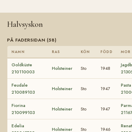
Halvsyskon
PÅ FADERSIDAN (58)
NAMN
RAS
KÖN
FÖDD
MOR
Goldküste
Jagd
Holsteiner
Sto
1948
210110003
2130
Feudale
Pasta
Holsteiner
Sto
1947
210089103
2100
Fiorina
Parm
Holsteiner
Sto
1947
210099103
2116
Edelia
Rena
Holsteiner
Sto
1946