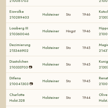
210061703
2100
Eiswolke
Kutsc
Holsteiner
Sto
1946
210289403
2130
Lossberg III
Hipp
Holsteiner
Hingst
1946
210360046
2100
Dezimierung
Magi
Holsteiner
Sto
1945
215346902
2143
Diastolchen
Kuni
Holsteiner
Sto
1945
210333703
📷
2130
Ditlena
Rena
Holsteiner
Sto
1945
210041303
📷
2100
Charlotte
Olive
Holsteiner
Sto
1944
Holst.328
Holst