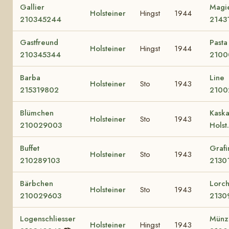
Gallier
Magi
Holsteiner
Hingst
1944
210345244
2143
Gastfreund
Pasta
Holsteiner
Hingst
1944
210345344
2100
Barba
Line
Holsteiner
Sto
1943
215319802
2100
Blümchen
Kask
Holsteiner
Sto
1943
210029003
Holst
Buffet
Grafi
Holsteiner
Sto
1943
210289103
2130
Bärbchen
Lorc
Holsteiner
Sto
1943
210029603
2130
Logenschliesser
Münz
Holsteiner
Hingst
1943