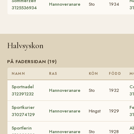
Sommerzeit
N
Hannoveranare
Sto
1934
3125536934
3
Halvsyskon
PÅ FADERSIDAN (19)
NAMN
RAS
KÖN
FÖDD
M
Sportnadel
Co
Hannoveranare
Sto
1932
312391232
3
Sportkurier
F
Hannoveranare
Hingst
1929
310274129
3
Sportlerin
Ab
Hannoveranare
Sto
1928