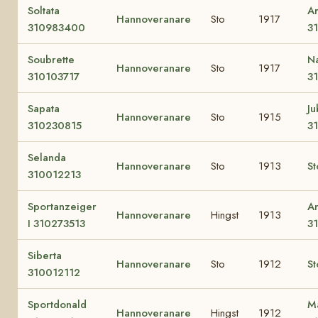
Soltata
Ar
Hannoveranare
Sto
1917
310983400
3
Soubrette
N
Hannoveranare
Sto
1917
310103717
3
Sapata
J
Hannoveranare
Sto
1915
310230815
3
Selanda
Hannoveranare
Sto
1913
St
310012213
Sportanzeiger
A
Hannoveranare
Hingst
1913
I 310273513
3
Siberta
Hannoveranare
Sto
1912
St
310012112
Sportdonald
M
Hannoveranare
Hingst
1912