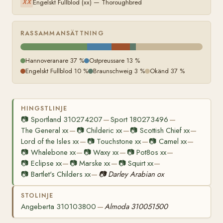
Engelskt Fullblod (xx) — Thoroughbred
XX
RASSAMMANSÄTTNING
Hannoveranare 37 %
Ostpreussare 13 %
Engelskt Fullblod 10 %
Braunschweig 3 %
Okänd 37 %
HINGSTLINJE
📷
Sportland 310274207
Sport 180273496
—
—
The General xx
📷
Childeric xx
📷
Scottish Chief xx
—
—
—
Lord of the Isles xx
📷
Touchstone xx
📷
Camel xx
—
—
—
📷
Whalebone xx
📷
Waxy xx
📷
Pot8os xx
—
—
—
📷
Eclipse xx
📷
Marske xx
📷
Squirt xx
—
—
—
📷
Bartlet's Childers xx
📷
Darley Arabian ox
—
STOLINJE
Angeberta 310103800
Almoda 310051500
—