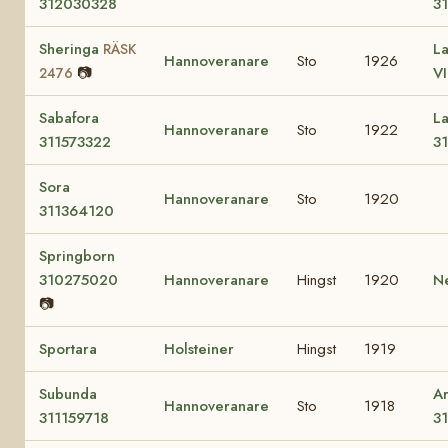
312030328
3
Sheringa
La
RÄSK
Hannoveranare
Sto
1926
📷
VI
2476
Sabafora
L
Hannoveranare
Sto
1922
311573322
3
Sora
Hannoveranare
Sto
1920
311364120
Springborn
310275020
Hannoveranare
Hingst
1920
N
📷
Sportara
Holsteiner
Hingst
1919
Subunda
A
Hannoveranare
Sto
1918
311159718
3