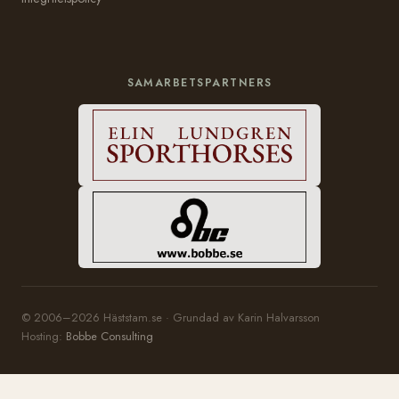
SAMARBETSPARTNERS
© 2006–2026 Häststam.se · Grundad av Karin Halvarsson
Hosting:
Bobbe Consulting