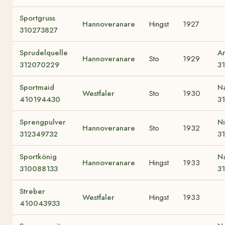
Sportgruss
Hannoveranare
Hingst
1927
310273827
Sprudelquelle
A
Hannoveranare
Sto
1929
312070229
3
Sportmaid
N
Westfaler
Sto
1930
410194430
3
Sprengpulver
N
Hannoveranare
Sto
1932
312349732
3
Sportkönig
Na
Hannoveranare
Hingst
1933
310088133
3
Streber
Westfaler
Hingst
1933
410043933