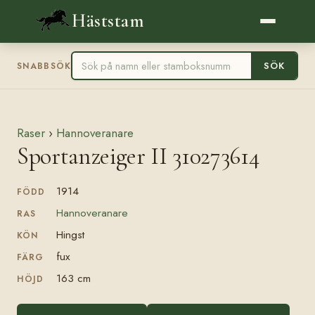
Häststam
SÖK
SNABBSÖK
Raser
›
Hannoveranare
Sportanzeiger II 310273614
1914
FÖDD
Hannoveranare
RAS
Hingst
KÖN
fux
FÄRG
163 cm
HÖJD