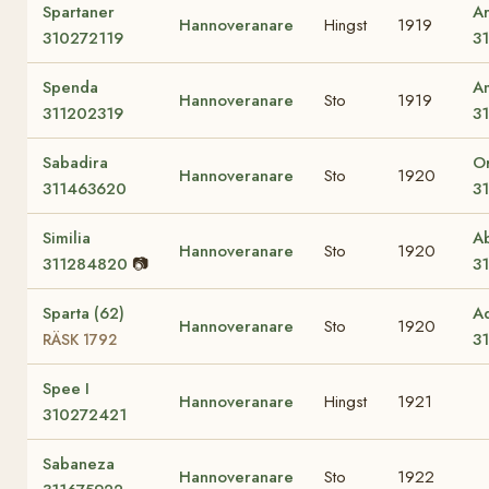
Spartaner
A
Hannoveranare
Hingst
1919
310272119
3
Spenda
Am
Hannoveranare
Sto
1919
311202319
3
Sabadira
Or
Hannoveranare
Sto
1920
311463620
3
Similia
A
Hannoveranare
Sto
1920
311284820
📷
3
Sparta (62)
A
Hannoveranare
Sto
1920
3
RÄSK 1792
Spee I
Hannoveranare
Hingst
1921
310272421
Sabaneza
Hannoveranare
Sto
1922