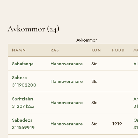
Avkommor (24)
Avkommor
NAMN
RAS
KÖN
FÖDD
M
Sabafanga
Hannoveranare
Sto
Al
Sabora
Hannoveranare
Sto
311902200
Spritzfahrt
A
Hannoveranare
Sto
3120712xx
3
Sabadeza
Or
Hannoveranare
Sto
1919
311569919
3