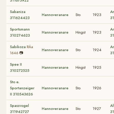
311675922
Sabaniza
A
Hannoveranare
Sto
1923
311624423
3
Sportsmann
A
Hannoveranare
Hingst
1923
310274623
3
Sabikoza
A
RÄa
Hannoveranare
Sto
1924
📷
3
1646
Spee II
Hannoveranare
Hingst
1925
310272525
Sto e.
Sportanzeiger
Hannoveranare
Sto
1926
II 310543626
Spassvogel
Al
Hannoveranare
Sto
1927
311942727
3