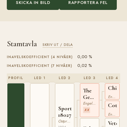
SKICKA IN BILD
RAPPORTERA FEL
Stamtavla
SKRIV UT / DELA
0,00 %
INAVELSKOEFFICIENT (4 NIVÅER)
0,02 %
INAVELSKOEFFICIENT (7 NIVÅER)
PROFIL
LED 1
LED 2
LED 3
LED 4
Childer
The
xx
General
Engelskt Fullblod
xx
Engelskt Fullblod
Coturn
Sport
XX
xx
180273496
Engelskt Fullblod
Ostpreussare
Veteran