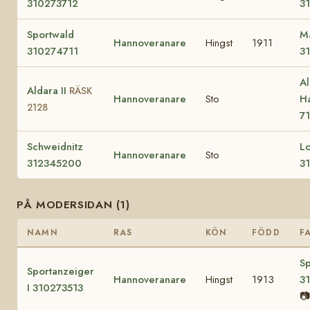
310273712
3
Sportwald
M
Hannoveranare
Hingst
1911
310274711
3
Al
Aldara II
RÄSK
Hannoveranare
Sto
Ha
2128
7
Schweidnitz
L
Hannoveranare
Sto
312345200
3
PÅ MODERSIDAN (1)
NAMN
RAS
KÖN
FÖDD
F
Sp
Sportanzeiger
Hannoveranare
Hingst
1913
3
I 310273513
📷