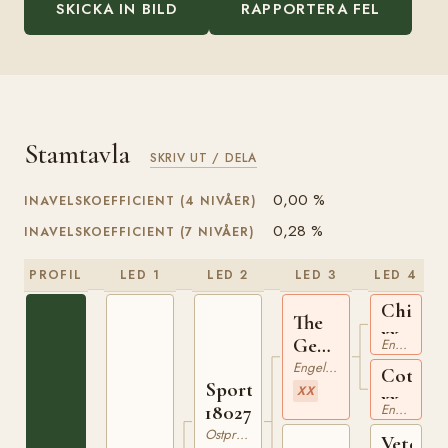
SKICKA IN BILD
RAPPORTERA FEL
Stamtavla
SKRIV UT / DELA
0,00 %
INAVELSKOEFFICIENT (4 NIVÅER)
0,28 %
INAVELSKOEFFICIENT (7 NIVÅER)
PROFIL
LED 1
LED 2
LED 3
LED 4
Childer
The
xx
General
Engelskt Fullblod
xx
Engelskt Fullblod
Coturn
Sport
XX
xx
180273496
Engelskt Fullblod
Ostpreussare
Veteran