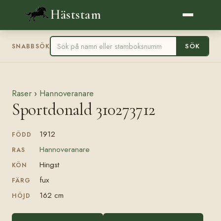
Häststam
SÖK
SNABBSÖK
Raser
›
Hannoveranare
Sportdonald 310273712
1912
FÖDD
Hannoveranare
RAS
Hingst
KÖN
fux
FÄRG
162 cm
HÖJD