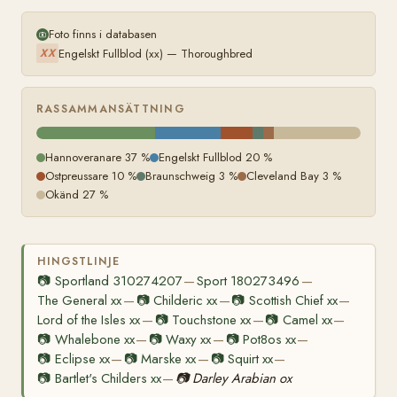
Foto finns i databasen
Engelskt Fullblod (xx) — Thoroughbred
XX
RASSAMMANSÄTTNING
Hannoveranare 37 %
Engelskt Fullblod 20 %
Ostpreussare 10 %
Braunschweig 3 %
Cleveland Bay 3 %
Okänd 27 %
HINGSTLINJE
📷
Sportland 310274207
Sport 180273496
—
—
The General xx
📷
Childeric xx
📷
Scottish Chief xx
—
—
—
Lord of the Isles xx
📷
Touchstone xx
📷
Camel xx
—
—
—
📷
Whalebone xx
📷
Waxy xx
📷
Pot8os xx
—
—
—
📷
Eclipse xx
📷
Marske xx
📷
Squirt xx
—
—
—
📷
Bartlet's Childers xx
📷
Darley Arabian ox
—