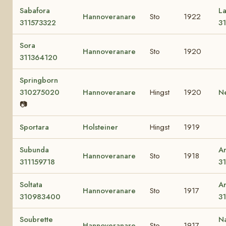
Sabafora
L
Hannoveranare
Sto
1922
311573322
3
Sora
Hannoveranare
Sto
1920
311364120
Springborn
310275020
Hannoveranare
Hingst
1920
N
📷
Sportara
Holsteiner
Hingst
1919
Subunda
A
Hannoveranare
Sto
1918
311159718
3
Soltata
Ar
Hannoveranare
Sto
1917
310983400
3
Soubrette
N
Hannoveranare
Sto
1917