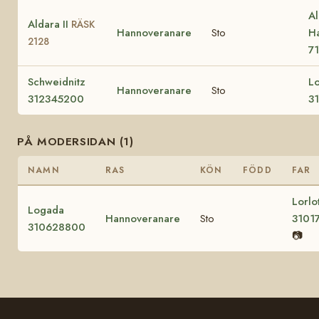
Al
Aldara II
RÄSK
Hannoveranare
Sto
Ha
2128
7
Schweidnitz
L
Hannoveranare
Sto
312345200
3
PÅ MODERSIDAN (1)
NAMN
RAS
KÖN
FÖDD
FAR
Lorlo
Logada
Hannoveranare
Sto
3101
310628800
📷