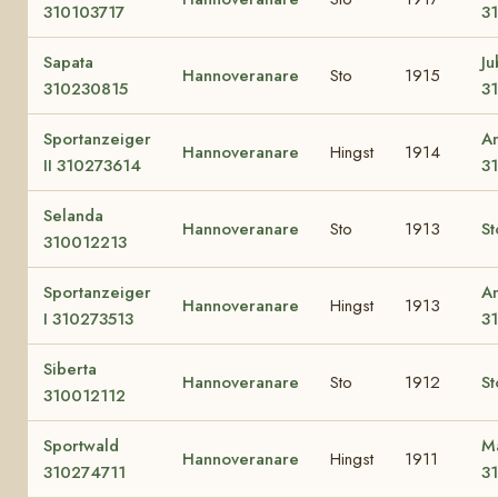
310103717
3
Sapata
J
Hannoveranare
Sto
1915
310230815
3
Sportanzeiger
A
Hannoveranare
Hingst
1914
II 310273614
3
Selanda
Hannoveranare
Sto
1913
St
310012213
Sportanzeiger
A
Hannoveranare
Hingst
1913
I 310273513
3
Siberta
Hannoveranare
Sto
1912
St
310012112
Sportwald
M
Hannoveranare
Hingst
1911
310274711
3