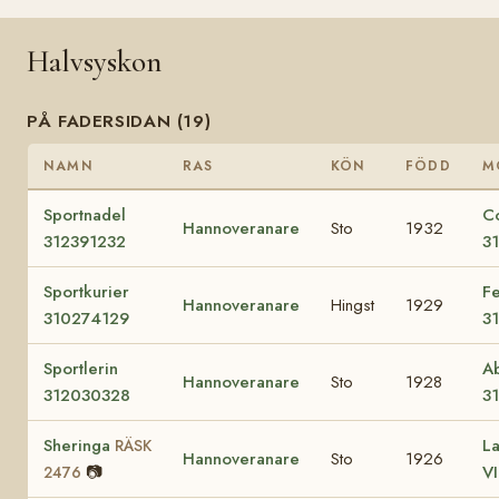
Halvsyskon
PÅ FADERSIDAN (19)
NAMN
RAS
KÖN
FÖDD
M
Sportnadel
Co
Hannoveranare
Sto
1932
312391232
3
Sportkurier
F
Hannoveranare
Hingst
1929
310274129
3
Sportlerin
Ab
Hannoveranare
Sto
1928
312030328
3
Sheringa
La
RÄSK
Hannoveranare
Sto
1926
📷
VI
2476