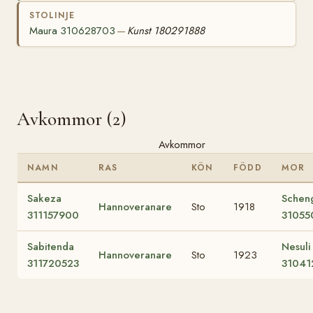
STOLINJE
Maura 310628703
Kunst 180291888
—
Avkommor (2)
Avkommor
NAMN
RAS
KÖN
FÖDD
MOR
Sakeza
Schen
Hannoveranare
Sto
1918
311157900
31055
Sabitenda
Nesuli
Hannoveranare
Sto
1923
311720523
31041