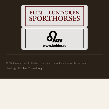
© 2006–2026 Häststam.se · Grundad av Karin Halvarsson
Hosting:
Bobbe Consulting