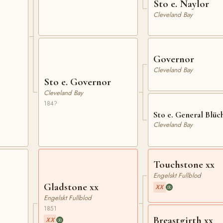
Sto e. Naylor
Cleveland Bay
Governor
Cleveland Bay
Sto e. Governor
Cleveland Bay
184?
Sto e. General Blüc
Cleveland Bay
Touchstone xx
Engelskt Fullblod
Gladstone xx
XX
Engelskt Fullblod
1851
Breastgirth xx
XX