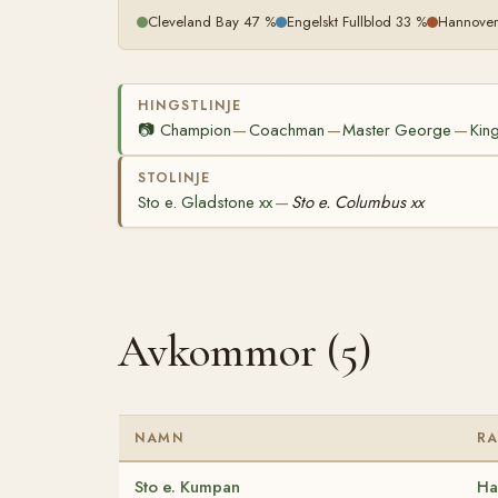
Cleveland Bay 47 %
Engelskt Fullblod 33 %
Hannover
HINGSTLINJE
📷
Champion
Coachman
Master George
Kin
—
—
—
STOLINJE
Sto e. Gladstone xx
Sto e. Columbus xx
—
Avkommor (5)
NAMN
RA
Sto e. Kumpan
Ha