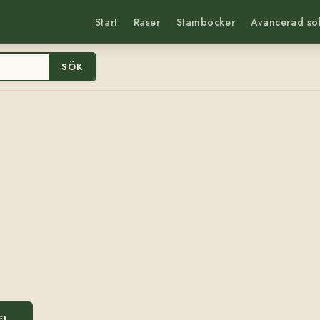
Start
Raser
Stamböcker
Avancerad sö
SÖK
EL