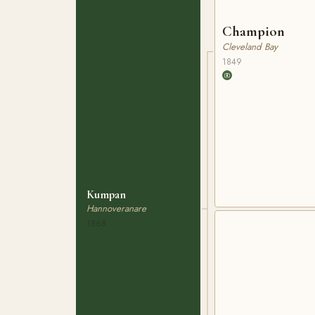
Champion
Cleveland Bay
1849
Kumpan
Hannoveranare
1868