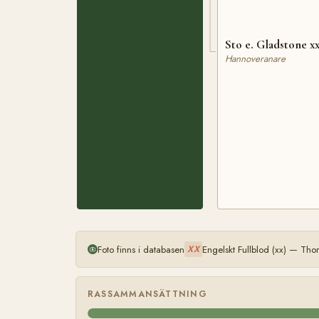
Sto e. Gladstone x
Hannoveranare
Foto finns i databasen
Engelskt Fullblod (xx) — Th
XX
RASSAMMANSÄTTNING