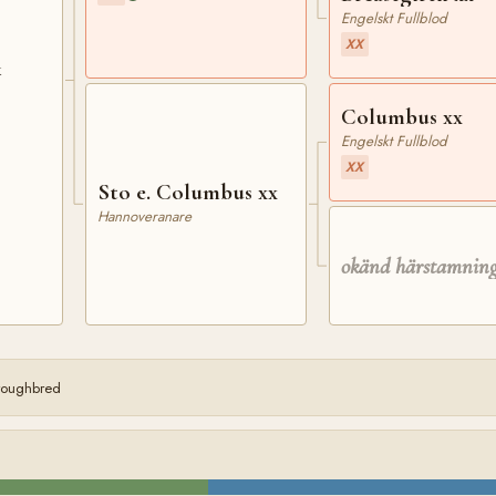
Engelskt Fullblod
XX
x
Columbus xx
Engelskt Fullblod
XX
Sto e. Columbus xx
Hannoveranare
okänd härstamnin
oroughbred