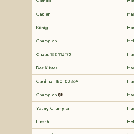
Campo
Ha
Caplan
Ha
König
Ha
Champion
Hol
Chaos 180115172
Ha
Der Küster
Ha
Cardinal 180102869
Ha
Champion
📷
Ha
Young Champion
Ha
Liesch
Hol