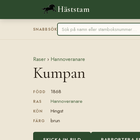
Häststam
SNABBSÖK
Raser
›
Hannoveranare
Kumpan
1868
FÖDD
Hannoveranare
RAS
Hingst
KÖN
brun
FÄRG
SKICKA IN BILD
RAPPORTERA F