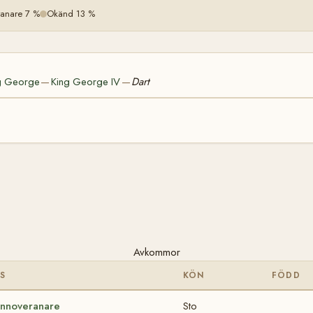
anare 7 %
Okänd 13 %
g George
King George IV
Dart
—
—
Avkommor
S
KÖN
FÖDD
nnoveranare
Sto