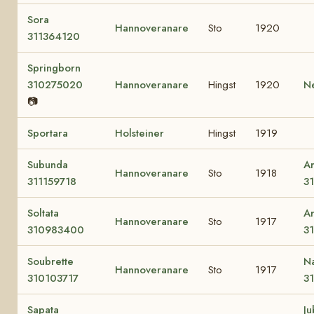
Sora
Hannoveranare
Sto
1920
311364120
Springborn
310275020
Hannoveranare
Hingst
1920
N
📷
Sportara
Holsteiner
Hingst
1919
Subunda
A
Hannoveranare
Sto
1918
311159718
3
Soltata
Ar
Hannoveranare
Sto
1917
310983400
3
Soubrette
N
Hannoveranare
Sto
1917
310103717
3
Sapata
J