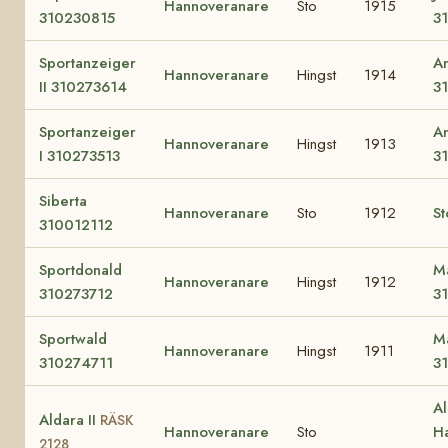
Hannoveranare
Sto
1915
310230815
3
Sportanzeiger
A
Hannoveranare
Hingst
1914
II 310273614
3
Sportanzeiger
A
Hannoveranare
Hingst
1913
I 310273513
3
Siberta
Hannoveranare
Sto
1912
St
310012112
Sportdonald
M
Hannoveranare
Hingst
1912
310273712
3
Sportwald
M
Hannoveranare
Hingst
1911
310274711
3
Al
Aldara II
RÄSK
Hannoveranare
Sto
Ha
2128