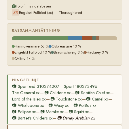
Foto finns i databasen
Engelskt Fullblod (xx) — Thoroughbred
XX
RASSAMMANSÄTTNING
Hannoveranare 53 %
Ostpreussare 13 %
Engelskt Fullblod 10 %
Braunschweig 3 %
Hackney 3 %
Okänd 17 %
HINGSTLINJE
📷
Sportland 310274207
Sport 180273496
—
—
The General xx
📷
Childeric xx
📷
Scottish Chief xx
—
—
—
Lord of the Isles xx
📷
Touchstone xx
📷
Camel xx
—
—
—
📷
Whalebone xx
📷
Waxy xx
📷
Pot8os xx
—
—
—
📷
Eclipse xx
📷
Marske xx
📷
Squirt xx
—
—
—
📷
Bartlet's Childers xx
📷
Darley Arabian ox
—