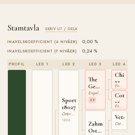
Stamtavla
SKRIV UT / DELA
0,00 %
INAVELSKOEFFICIENT (4 NIVÅER)
0,24 %
INAVELSKOEFFICIENT (7 NIVÅER)
PROFIL
LED 1
LED 2
LED 3
LED 4
Childer
The
xx
General
Engelskt Fullblod
xx
Engelskt Fullblod
Coturn
Sport
XX
xx
Engelskt Fullblod
180273496
Ostpreussare
Veteran
1896
Zahma
Ostpreussare
Ost.IV