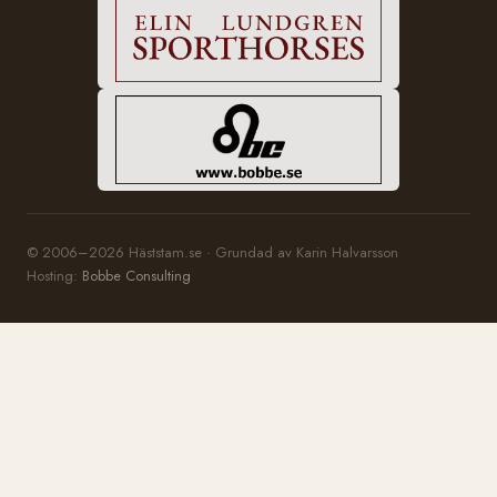
© 2006–2026 Häststam.se · Grundad av Karin Halvarsson
Hosting:
Bobbe Consulting