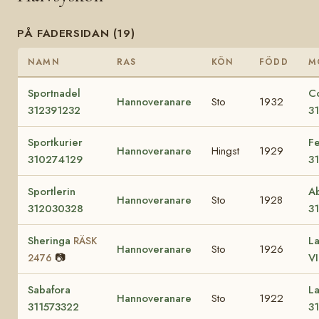
PÅ FADERSIDAN (19)
NAMN
RAS
KÖN
FÖDD
M
Sportnadel
Co
Hannoveranare
Sto
1932
312391232
3
Sportkurier
F
Hannoveranare
Hingst
1929
310274129
3
Sportlerin
Ab
Hannoveranare
Sto
1928
312030328
3
Sheringa
La
RÄSK
Hannoveranare
Sto
1926
📷
VI
2476
Sabafora
L
Hannoveranare
Sto
1922
311573322
3