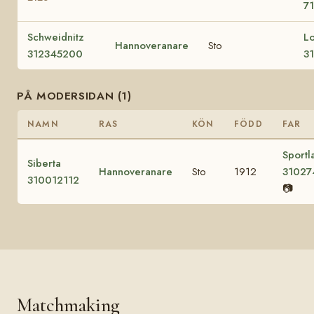
7
Schweidnitz
L
Hannoveranare
Sto
312345200
3
PÅ MODERSIDAN (1)
NAMN
RAS
KÖN
FÖDD
FAR
Sportl
Siberta
Hannoveranare
Sto
1912
31027
310012112
📷
Matchmaking