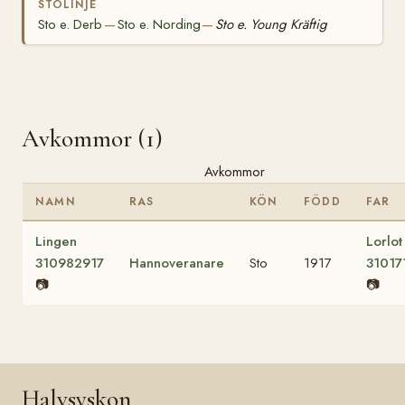
STOLINJE
Sto e. Derb
Sto e. Nording
Sto e. Young Kräftig
—
—
Avkommor (1)
Avkommor
NAMN
RAS
KÖN
FÖDD
FAR
Lingen
Lorlot
310982917
Hannoveranare
Sto
1917
31017
📷
📷
Halvsyskon