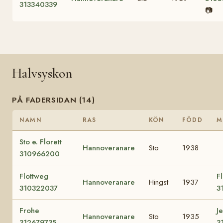
313340339
📷
Halvsyskon
PÅ FADERSIDAN (14)
NAMN
RAS
KÖN
FÖDD
M
Sto e. Florett
Hannoveranare
Sto
1938
310966200
Flottweg
F
Hannoveranare
Hingst
1937
310322037
3
Frohe
J
Hannoveranare
Sto
1935
312679735
3