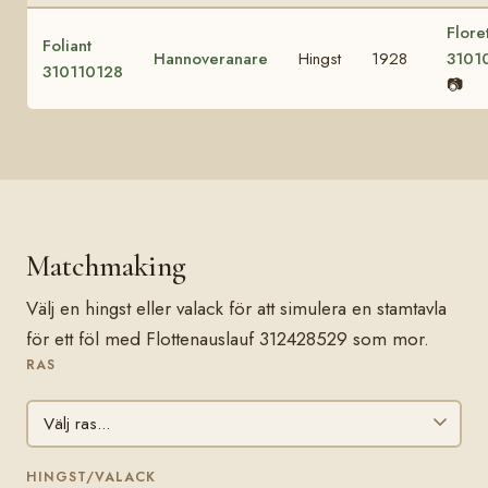
Floret
Foliant
Hannoveranare
Hingst
1928
3101
310110128
📷
Matchmaking
Välj en hingst eller valack för att simulera en stamtavla
för ett föl med Flottenauslauf 312428529 som mor.
RAS
HINGST/VALACK