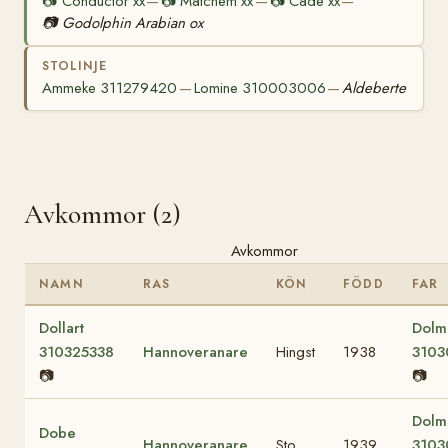
📷
Conductor xx
📷
Matchem xx
📷
Cade xx
—
—
—
📷
Godolphin Arabian ox
STOLINJE
Ammeke 311279420
Lomine 310003006
Aldeberte
—
—
Avkommor (2)
Avkommor
NAMN
RAS
KÖN
FÖDD
FAR
Dollart
Dolm
310325338
Hannoveranare
Hingst
1938
3103
📷
📷
Dolm
Dobe
Hannoveranare
Sto
1939
3103