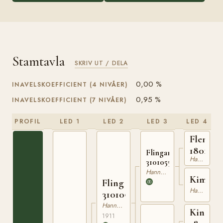
Stamtavla
SKRIV UT / DELA
0,00 %
INAVELSKOEFFICIENT (4 NIVÅER)
0,95 %
INAVELSKOEFFICIENT (7 NIVÅER)
PROFIL
LED 1
LED 2
LED 3
LED 4
Flenhe
1801031
Flingarth
Hannoveranare
310105506
Hannoveranare
Kimbal
Fling
Hannoveranare
310105411
Hannoveranare
King
1911