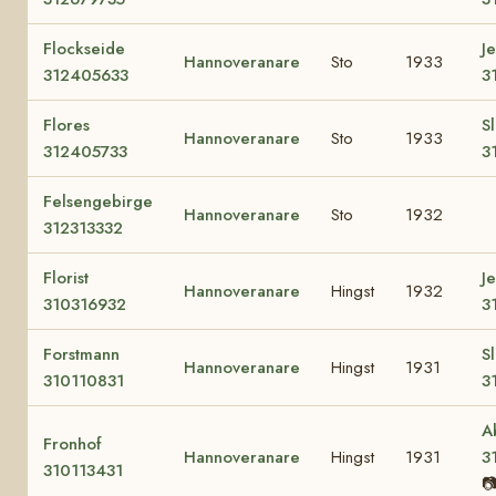
Flockseide
J
Hannoveranare
Sto
1933
312405633
3
Flores
S
Hannoveranare
Sto
1933
312405733
3
Felsengebirge
Hannoveranare
Sto
1932
312313332
Florist
J
Hannoveranare
Hingst
1932
310316932
3
Forstmann
S
Hannoveranare
Hingst
1931
310110831
3
A
Fronhof
Hannoveranare
Hingst
1931
3
310113431
