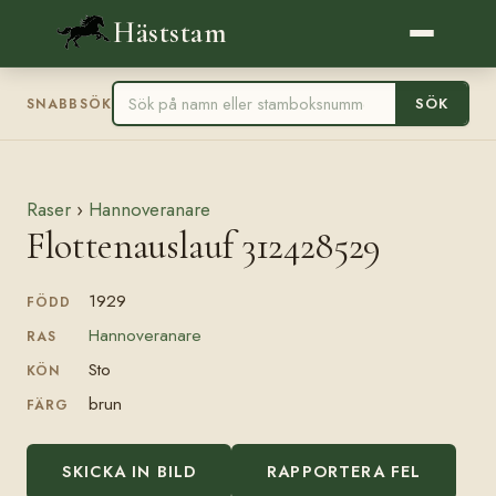
Häststam
SÖK
SNABBSÖK
Raser
›
Hannoveranare
Flottenauslauf 312428529
1929
FÖDD
Hannoveranare
RAS
Sto
KÖN
brun
FÄRG
SKICKA IN BILD
RAPPORTERA FEL