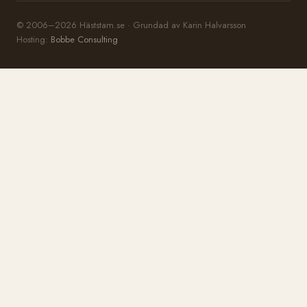
© 2006–2026 Häststam.se · Grundad av Karin Halvarsson
Hosting:
Bobbe Consulting