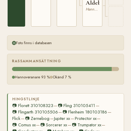
Aldeberte
Hannoveranare
Foto finns i databasen
RASSAMMANSÄTTNING
Hannoveranare 93 %
Okänd 7 %
HINGSTLINJE
📷
Florett 310108323
📷
Fling 310105411
—
—
📷
Flingarth 310105506
📷
Flenheim 180103186
—
—
Flick
📷
Zernebog
Jupiter xx
Protector xx
—
—
—
—
📷
Comus xx
📷
Sorcerer xx
📷
Trumpator xx
—
—
—