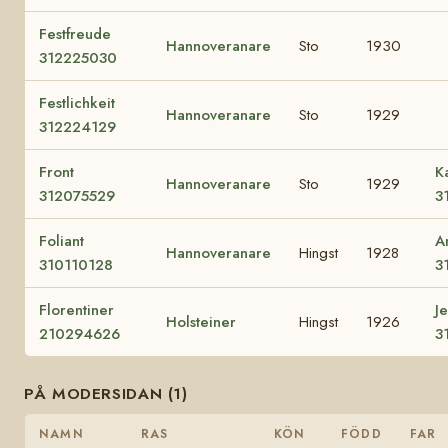
Festfreude
Hannoveranare
Sto
1930
312225030
Festlichkeit
Hannoveranare
Sto
1929
312224129
Front
K
Hannoveranare
Sto
1929
312075529
3
Foliant
A
Hannoveranare
Hingst
1928
310110128
3
Florentiner
J
Holsteiner
Hingst
1926
210294626
3
PÅ MODERSIDAN (1)
NAMN
RAS
KÖN
FÖDD
FAR