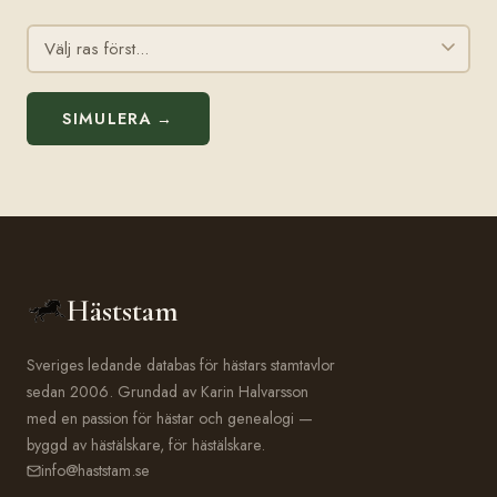
SIMULERA →
Häststam
Sveriges ledande databas för hästars stamtavlor
sedan 2006. Grundad av Karin Halvarsson
med en passion för hästar och genealogi —
byggd av hästälskare, för hästälskare.
info@haststam.se