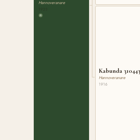
Hannoveranare
1923
Kabunda 310443
Hannoveranare
1916