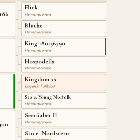
Flick
186
Hannoveranare
Blüthe
Hannoveranare
King 180156790
Hannoveranare
Hospodella
Hannoveranare
Kingdom xx
Engelskt Fullblod
Sto e. Young Norfolk
Hannoveranare
Seeräuber II
Hannoveranare
900
Sto e. Nordstern
Hannoveranare