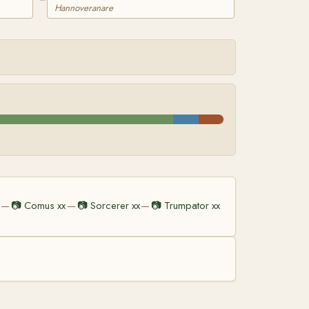
Hannoveranare
📷
Comus xx
📷
Sorcerer xx
📷
Trumpator xx
—
—
—