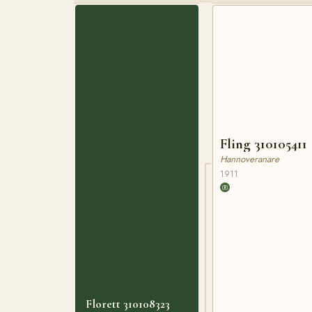
Fling 310105411
Hannoveranare
1911
Florett 310108323