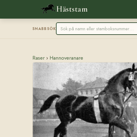
Häststam
SNABBSÖK
Raser
›
Hannoveranare