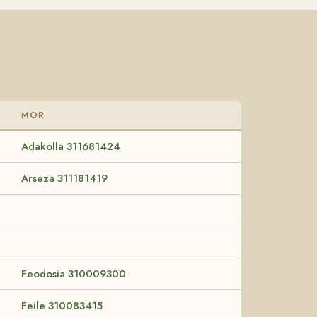
MOR
Adakolla 311681424
Arseza 311181419
Feodosia 310009300
Feile 310083415