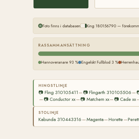
Foto finns i databasen
King 180156790 — förekommer
RASSAMMANSÄTTNING
Hannoveranare 93 %
Engelskt Fullblod 3 %
Herrenha
HINGSTLINJE
📷
Fling 310105411
📷
Flingarth 310105506

—
—
📷
Conductor xx
📷
Matchem xx
📷
Cade xx
—
—
—
STOLINJE
Kabunda 310443316
Magenta
Horette
Peret
—
—
—