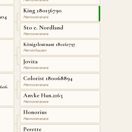
King 180156790
904
Hannoveranare
Sto e. Nordland
Hannoveranare
Königsleutnant 180161797
Herrenhausen
Jovita
Hannoveranare
Colorist 180068894
Hannoveranare
4606
Anyke Han.2163
Hannoveranare
Honorius
Hannoveranare
Perette