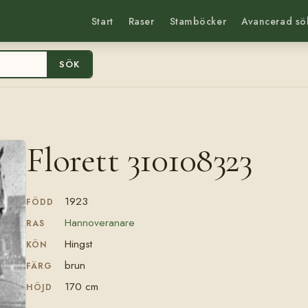
Start
Raser
Stamböcker
Avancerad sö
SÖK
Florett 310108323
1923
FÖDD
Hannoveranare
RAS
Hingst
KÖN
brun
FÄRG
170 cm
HÖJD