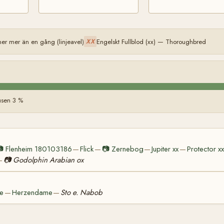
 mer än en gång (linjeavel)
Engelskt Fullblod (xx) — Thoroughbred
XX
usen 3 %

Flenheim 180103186
Flick
📷
Zernebog
Jupiter xx
Protector xx
—
—
—
—
📷
Godolphin Arabian ox
—
te
Herzendame
Sto e. Nabob
—
—