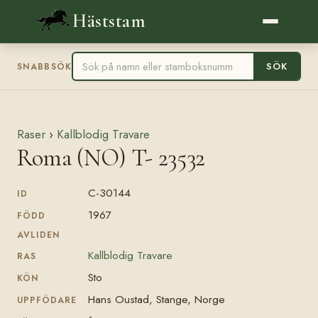
Häststam
SÖK
SNABBSÖK
Raser
›
Kallblodig Travare
Roma (NO) T- 23532
C-30144
ID
1967
FÖDD
AVLIDEN
Kallblodig Travare
RAS
Sto
KÖN
Hans Oustad, Stange, Norge
UPPFÖDARE