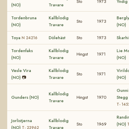
Sto
1973
Yndig
(NO)
Travare
Tordenbruna
Kallblodig
Bergl
Sto
1973
(NO)
Travare
(NO)
Toya
Dölehäst
Sto
1973
Skarhi
N 24216
Tordenfaks
Kallblodig
Lie Mo
Hingst
1971
(NO)
Travare
(NO)
Vesle Vira
Kallblodig
Virild
Sto
1971
(NO)
📷
Travare
(NO)
Gunni
Kallblodig
Gunders (NO)
Hingst
1970
Stegg
Travare
T- 145
Randi
Jorlistjerna
Kallblodig
Sto
1969
(NO)
(NO)
Travare
T- 23962