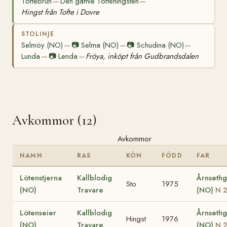
Toftebrun
Den gamle Toftehingsten
—
—
Hingst från Tofte i Dovre
STOLINJE
Selmöy (NO)
📷
Selma (NO)
📷
Schudina (NO)
—
—
—
Lunda
📷
Lenda
Fröya, inköpt från Gudbrandsdalen
—
—
Avkommor (12)
Avkommor
NAMN
RAS
KÖN
FÖDD
FAR
Lötenstjerna
Kallblodig
Årnseth
Sto
1975
(NO)
Travare
(NO)
N 2
Lötenseier
Kallblodig
Årnseth
Hingst
1976
(NO)
Travare
(NO)
N 2