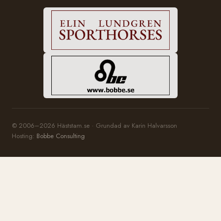
© 2006–2026 Häststam.se · Grundad av Karin Halvarsson
Hosting:
Bobbe Consulting