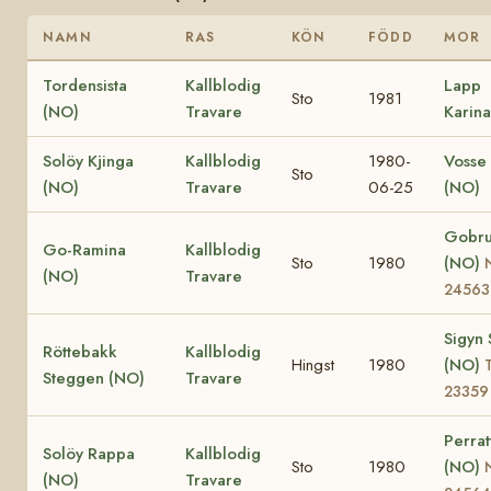
NAMN
RAS
KÖN
FÖDD
MOR
Tordensista
Kallblodig
Lapp
Sto
1981
(NO)
Travare
Karin
Solöy Kjinga
Kallblodig
1980-
Vosse 
Sto
(NO)
Travare
06-25
(NO)
Gobr
Go-Ramina
Kallblodig
Sto
1980
(NO)
(NO)
Travare
24563
Sigyn
Röttebakk
Kallblodig
Hingst
1980
(NO)
Steggen (NO)
Travare
23359
Perrat
Solöy Rappa
Kallblodig
Sto
1980
(NO)
(NO)
Travare