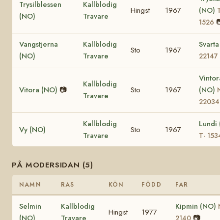
Trysilblessen
Kallblodig
Hingst
1967
(NO)
(NO)
Travare

1526
Vangstjerna
Kallblodig
Svart
Sto
1967
(NO)
Travare
22147
Vintor
Kallblodig
Vitora (NO)
📷
Sto
1967
(NO)
Travare
22034
Kallblodig
Lundi
Vy (NO)
Sto
1967
Travare
T- 153
PÅ MODERSIDAN (5)
NAMN
RAS
KÖN
FÖDD
FAR
Selmin
Kallblodig
Kipmin (NO)
Hingst
1977
(NO)
Travare
📷
2140