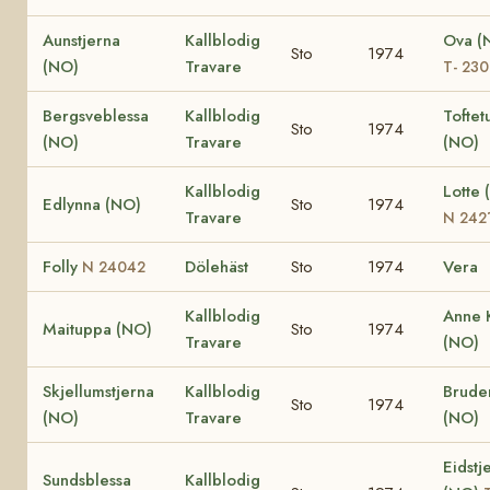
Aunstjerna
Kallblodig
Ova (
Sto
1974
(NO)
Travare
T- 23
Bergsveblessa
Kallblodig
Tofte
Sto
1974
(NO)
Travare
(NO)
Kallblodig
Lotte 
Edlynna (NO)
Sto
1974
Travare
N 242
Folly
Dölehäst
Sto
1974
Vera
N 24042
Kallblodig
Anne 
Maituppa (NO)
Sto
1974
Travare
(NO)
Skjellumstjerna
Kallblodig
Brude
Sto
1974
(NO)
Travare
(NO)
Eidstj
Sundsblessa
Kallblodig