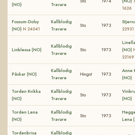
Sto
1974
(NO)
(NO)
Travare
1626
Fossum-Dolsy
Kallblodig
Stjer
Sto
1973
(NO)
Travare
N 24041
22931
Linell
Kallblodig
Linblessa (NO)
Sto
1973
(NO)
Travare
22169
Kallblodig
Anne 
Påskar (NO)
Hingst
1973
Travare
(NO)
Torden Kvikka
Kallblodig
Vinbr
Sto
1973
(NO)
Travare
(NO)
Torden Lena
Kallblodig
Hegg
Sto
1973
(NO)
Travare
Lena 
Tordenbrisa
Kallblodig