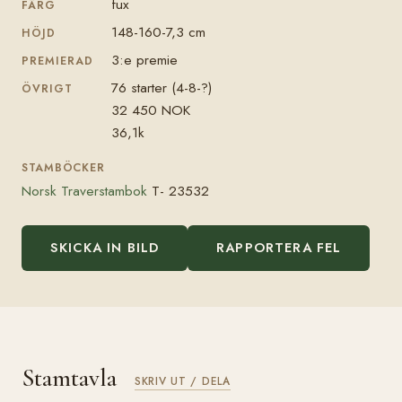
fux
FÄRG
148-160-7,3 cm
HÖJD
3:e premie
PREMIERAD
76 starter (4-8-?)
ÖVRIGT
32 450 NOK
36,1k
STAMBÖCKER
Norsk Traverstambok
T- 23532
SKICKA IN BILD
RAPPORTERA FEL
Stamtavla
SKRIV UT / DELA