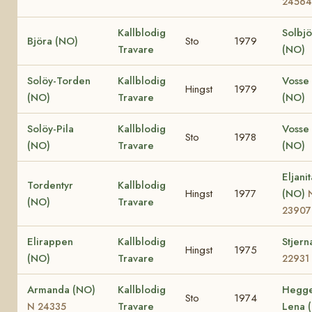
24564
Kallblodig
Solbjö
Björa (NO)
Sto
1979
Travare
(NO)
Solöy-Torden
Kallblodig
Vosse 
Hingst
1979
(NO)
Travare
(NO)
Solöy-Pila
Kallblodig
Vosse 
Sto
1978
(NO)
Travare
(NO)
Eljanit
Tordentyr
Kallblodig
Hingst
1977
(NO)
(NO)
Travare
23907
Elirappen
Kallblodig
Stjer
Hingst
1975
(NO)
Travare
22931
Armanda (NO)
Kallblodig
Hegg
Sto
1974
Travare
Lena 
N 24335