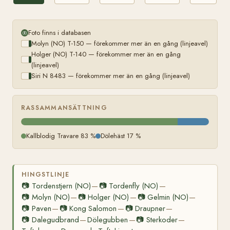
Foto finns i databasen
Molyn (NO) T-150 — förekommer mer än en gång (linjeavel)
Holger (NO) T-140 — förekommer mer än en gång
(linjeavel)
Siri N 8483 — förekommer mer än en gång (linjeavel)
RASSAMMANSÄTTNING
Kallblodig Travare 83 %
Dölehäst 17 %
HINGSTLINJE
📷
Tordenstjern (NO)
📷
Tordenfly (NO)
—
—
📷
Molyn (NO)
📷
Holger (NO)
📷
Gelmin (NO)
—
—
—
📷
Paven
📷
Kong Salomon
📷
Draupner
—
—
—
📷
Dalegudbrand
Dölegubben
📷
Sterkoder
—
—
—