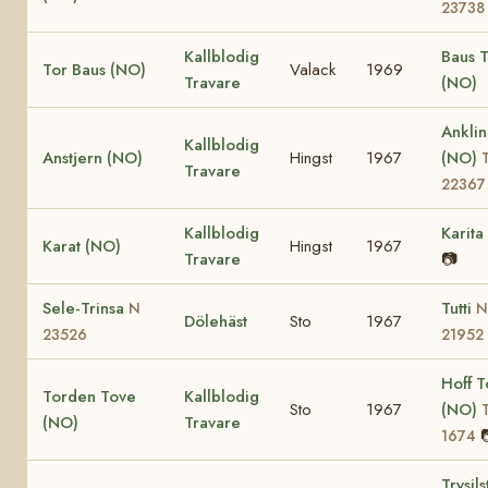
23738
Kallblodig
Baus 
Tor Baus (NO)
Valack
1969
Travare
(NO)
Anklin
Kallblodig
Anstjern (NO)
Hingst
1967
(NO)
Travare
22367
Kallblodig
Karita
Karat (NO)
Hingst
1967
Travare
📷
Sele-Trinsa
Tutti
N
N
Dölehäst
Sto
1967
23526
21952
Hoff 
Torden Tove
Kallblodig
Sto
1967
(NO)
(NO)
Travare
1674
Trysil