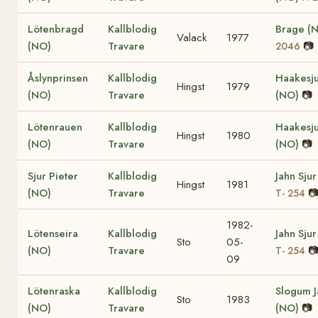
Lötenbragd
Kallblodig
Brage (
Valack
1977
(NO)
Travare
📷
2046
Åslynprinsen
Kallblodig
Haakesj
Hingst
1979
(NO)
Travare
(NO)
📷
Lötenrauen
Kallblodig
Haakesj
Hingst
1980
(NO)
Travare
(NO)
📷
Sjur Pieter
Kallblodig
Jahn Sju
Hingst
1981
(NO)
Travare

T- 254
1982-
Lötenseira
Kallblodig
Jahn Sju
Sto
05-
(NO)
Travare

T- 254
09
Lötenraska
Kallblodig
Slogum J
Sto
1983
(NO)
Travare
(NO)
📷