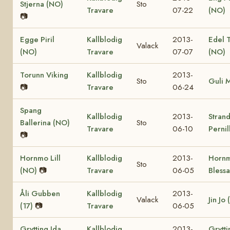
Stjerna (NO)
Sto
Travare
07-22
(NO)
📷
Egge Piril
Kallblodig
2013-
Edel 
Valack
(NO)
Travare
07-07
(NO)
Torunn Viking
Kallblodig
2013-
Sto
Guli 
📷
Travare
06-24
Spang
Kallblodig
2013-
Stran
Ballerina (NO)
Sto
Travare
06-10
Pernil
📷
Hornmo Lill
Kallblodig
2013-
Horn
Sto
(NO)
📷
Travare
06-05
Bless
Åli Gubben
Kallblodig
2013-
Valack
Jin Jo 
(17)
📷
Travare
06-05
Grytting Ida
Kallblodig
2013-
Grytti