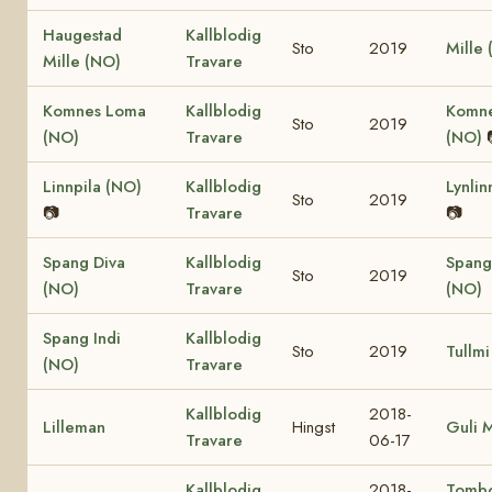
Haugestad
Kallblodig
Sto
2019
Mille
Mille (NO)
Travare
Komnes Loma
Kallblodig
Komne
Sto
2019
(NO)
Travare
(NO)
Linnpila (NO)
Kallblodig
Lynlin
Sto
2019
📷
Travare
📷
Spang Diva
Kallblodig
Spang
Sto
2019
(NO)
Travare
(NO)
Spang Indi
Kallblodig
Sto
2019
Tullmi
(NO)
Travare
Kallblodig
2018-
Lilleman
Hingst
Guli 
Travare
06-17
Kallblodig
2018-
Tomb