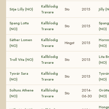
Kallblodig
Sitje Lilly (NO)
Sto
2015
Jilly (
Travare
Spang Lotta
Kallblodig
Spang
Sto
2015
(NO)
Travare
(NO)
Säther Lomen
Kallblodig
Hornne
Hingst
2015
(NO)
Travare
(NO)
Kallblodig
Lita B
Troll Vita (NO)
Sto
2015
Travare
(NO)
Tysvär Sara
Kallblodig
Tysvä
Sto
2015
(NO)
Travare
(NO)
Soltuns Athene
Kallblodig
2014-
Grött
Sto
(NO)
Travare
06-30
(NO)
Hongs