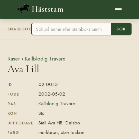
Häststam
SÖK
SNABBSÖK
Raser
›
Kallblodig Travare
Ava Lill
02-0043
ID
2002-05-02
FÖDD
Kallblodig Travare
RAS
Sto
KÖN
Stall Ava HB, Delsbo
UPPFÖDARE
mörkbrun, utan tecken
FÄRG