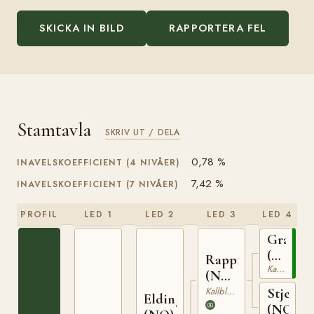
SKICKA IN BILD
RAPPORTERA FEL
Stamtavla
SKRIV UT / DELA
0,78 %
INAVELSKOEFFICIENT (4 NIVÅER)
7,42 %
INAVELSKOEFFICIENT (7 NIVÅER)
PROFIL
LED 1
LED 2
LED 3
LED 4
Granva
(NO)
Rappfot
Kallblodig Travare
NT
(NO)
52
NT
Kallblodig Travare
Stjernef
Elding
75
(NO)