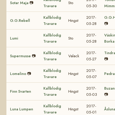
Sotar Maja
📷
Sto
Travare
05-30
Mimm
Kallblodig
2017-
G.G.H
G.G.Rebell
Hingst
Travare
05-28
📷
Kallblodig
2017-
Väski
Lumi
Sto
Travare
05-28
Borka
Kallblodig
2017-
Tindr
Supermusse
📷
Valack
Travare
05-27
📷
Kallblodig
2017-
Lomelino
📷
Hingst
Pedra
Travare
05-07
Kallblodig
2017-
Buzan
Finn Svarten
Hingst
Travare
05-03
📷
Kallblodig
2017-
Luna Lumpen
Hingst
Åslun
Travare
05-01