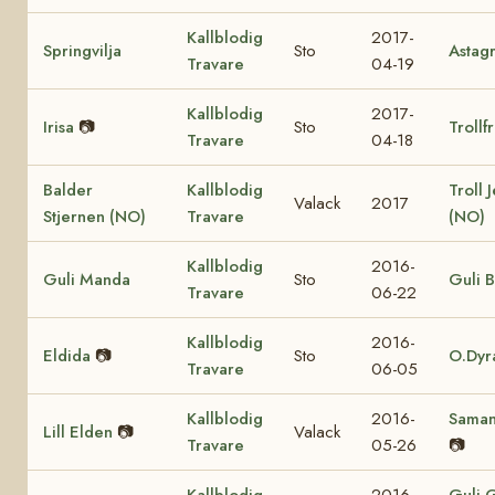
Kallblodig
2017-
Springvilja
Sto
Astag
Travare
04-19
Kallblodig
2017-
Irisa
📷
Sto
Trollf
Travare
04-18
Balder
Kallblodig
Troll 
Valack
2017
Stjernen (NO)
Travare
(NO)
Kallblodig
2016-
Guli Manda
Sto
Guli B
Travare
06-22
Kallblodig
2016-
Eldida
📷
Sto
O.Dyr
Travare
06-05
Kallblodig
2016-
Saman
Lill Elden
📷
Valack
Travare
05-26
📷
Kallblodig
2016-
Guli 