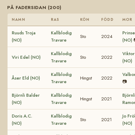
PÅ FADERSIDAN (200)
NAMN
RAS
KÖN
FÖDD
MOR
Ruuds Troja
Kallblodig
Prinse
Sto
2024
(NO)
Travare
(NO)
Kallblodig
Viktor
Viri Edel (NO)
Sto
2022
Travare
(NO)
Kallblodig
Valbo
Åser Eld (NO)
Hingst
2022
Travare
📷
Björnli Balder
Kallblodig
Björnl
Hingst
2021
(NO)
Travare
Ramon
Doris A.C.
Kallblodig
Jo Fr
Sto
2021
(NO)
Travare
(NO)