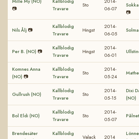
Mille My (NO)
Kallblodig
2014-
Sto
Sokka
📷
Travare
06-07
📷
Kallblodig
2014-
Nils Ålj
📷
Hingst
Solma
Travare
06-05
Kallblodig
2014-
Per B. (NO)
📷
Hingst
Ullsti
Travare
06-01
Komnes Anna
Kallblodig
2014-
Sto
Mathe
(NO)
📷
Travare
05-24
Kallblodig
2014-
Dixi D
Gullrush (NO)
Sto
Travare
05-15
(NO)
Kallblodig
2014-
Bol Eldi (NO)
Sto
Pålnet
Travare
05-07
Brendesäter
Kallblodig
Lönne
Valack
2014