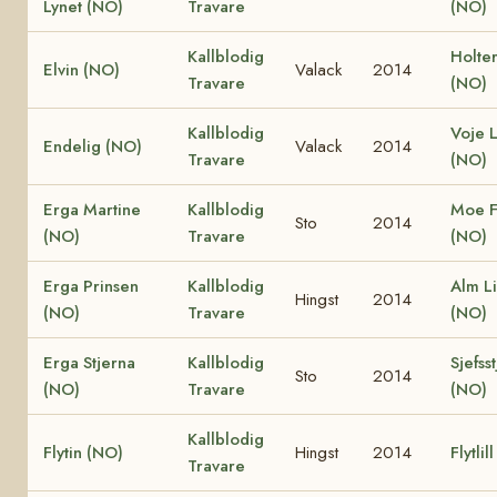
Lynet (NO)
Travare
(NO)
Kallblodig
Holte
Elvin (NO)
Valack
2014
Travare
(NO)
Kallblodig
Voje L
Endelig (NO)
Valack
2014
Travare
(NO)
Erga Martine
Kallblodig
Moe F
Sto
2014
(NO)
Travare
(NO)
Erga Prinsen
Kallblodig
Alm L
Hingst
2014
(NO)
Travare
(NO)
Erga Stjerna
Kallblodig
Sjefss
Sto
2014
(NO)
Travare
(NO)
Kallblodig
Flytin (NO)
Hingst
2014
Flytlil
Travare