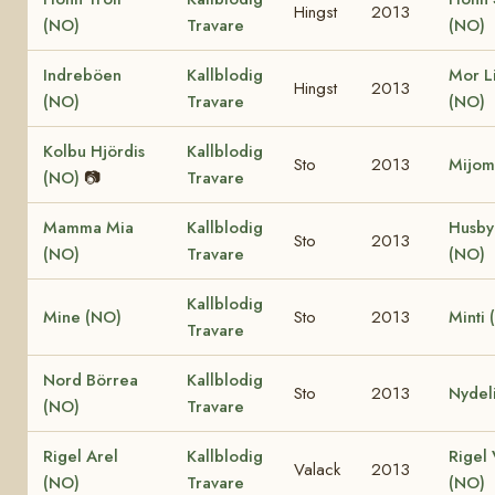
Hingst
2013
(NO)
Travare
(NO)
Indreböen
Kallblodig
Mor Li
Hingst
2013
(NO)
Travare
(NO)
Kolbu Hjördis
Kallblodig
Sto
2013
Mijom
(NO)
📷
Travare
Mamma Mia
Kallblodig
Husby
Sto
2013
(NO)
Travare
(NO)
Kallblodig
Mine (NO)
Sto
2013
Minti 
Travare
Nord Börrea
Kallblodig
Sto
2013
Nydel
(NO)
Travare
Rigel Arel
Kallblodig
Rigel 
Valack
2013
(NO)
Travare
(NO)