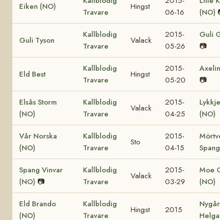
Kallblodig
2015-
Lille K
Eiken (NO)
Hingst
Travare
06-16
(NO)
Kallblodig
2015-
Guli 
Guli Tyson
Valack
Travare
05-26
📷
Kallblodig
2015-
Axelin
Eld Best
Hingst
Travare
05-20
📷
Elsås Storm
Kallblodig
2015-
Lykkje
Valack
(NO)
Travare
04-25
(NO)
Vår Norska
Kallblodig
2015-
Mörtv
Sto
(NO)
Travare
04-15
Spang
Spang Vinvar
Kallblodig
2015-
Moe 
Valack
(NO)
📷
Travare
03-29
(NO)
Eld Brando
Kallblodig
Nygå
Hingst
2015
(NO)
Travare
Helga