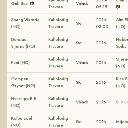
Guli Best
📷
Valack
Travare
05-15
📷
Spang Viktoria
Kallblodig
2016-
Alm El
Sto
(NO)
Travare
03-03
(NO)
Donstad
Kallblodig
Nebb
Sto
2016
Stjerna (NO)
Travare
Spika
Kallblodig
Stjern
Fant (NO)
Valack
2016
Travare
(NO)
Gompen
Kallblodig
Rise 
Sto
2016
Grynet (NO)
Travare
(NO)
Hvitsnipp E.E.
Kallblodig
Valack
2016
Silo S
(NO)
Travare
Kolbu Edel
Kallblodig
Sto
2016
Mijom
(NO)
Travare