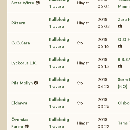
Sotar Wirre
📷
Hingst
Travare
06-04
Mimm
Kallblodig
2018-
Zara 
Räzern
Hingst
Travare
06-03
📷
Kallblodig
2018-
G.G.H
G.G.Sara
Sto
Travare
05-16
📷
Kallblodig
2018-
B.B.S.
Lyckorus L.K.
Hingst
Travare
05-15
📷
Kallblodig
2018-
Sorm B
Pila Mollyn
📷
Sto
Travare
04-23
(NO)
Kallblodig
2018-
Eldmyra
Sto
Olsbo
Travare
03-25
Överstas
Kallblodig
2018-
Hingst
Tams 
Furste
📷
Travare
03-22