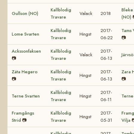
Kallblodig
Bleke
Gullson (NO)
Valack
2018
Travare
(NO)
Kallblodig
2017-
Tams 
Lome Svarten
Hingst
Travare
06-22
📷
Ackssonfaksen
Kallblodig
2017-
Valack
Järvsö
📷
Travare
06-13
Zäta Hegero
Kallblodig
2017-
Zara 
Hingst
📷
Travare
06-13
📷
Kallblodig
2017-
Terne Svarten
Hingst
Terne
Travare
06-11
Framgångs
Kallblodig
2017-
Framg
Hingst
Strid
📷
Travare
05-31
Vilja

Kallblodig
2017-
Tomb