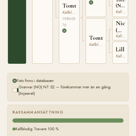
Tomtsessan
(NO)
T-
Kallblodig Travare
Kallblodig Travare
1075
1980-05-
Nic
16
(NO)
Kallblodig Travare
N
Tomtnicsy
2012
Kallblodig Travare
Lill
Kallblodig Travare
Foto finns i databasen
Granvar (NO) NT 52 — förekommer mer än en gång
(linjeavel)
RASSAMMANSÄTTNING
Kallblodig Travare 100 %