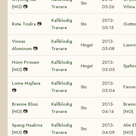
Sto
(NO)
📷
Travare
05-26
Vilma
Kallblodig
2013-
Rote Tindra
📷
Sto
Gottm
Travare
05-15
Vinnas
Kallblodig
2013-
Hingst
Lienv
Aluminum
📷
Travare
05-08
Hönn Prinsen
Kallblodig
2013-
Hingst
Sjefin
(NO)
📷
Travare
05-05
Lome Majfaxa
Kallblodig
2013-
Sto
Faxon
📷
Travare
05-04
Brenne Blissi
Kallblodig
2013-
Brenn
Sto
(NO)
📷
Travare
04-14
(NO)
Spang Haakina
Kallblodig
2013-
Alm El
Sto
(NO)
📷
Travare
04-09
(NO)