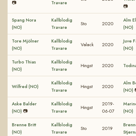
📷
Travare
📷
Spang Nora
Kallblodig
Alm El
Sto
2020
(NO)
Travare
(NO)
Tore Mjölner
Kallblodig
Juve F
Valack
2020
(NO)
Travare
(NO)
Turbo Thias
Kallblodig
Hingst
2020
Todin
(NO)
Travare
Kallblodig
Alm B
Wilfred (NO)
Hingst
2020
Travare
(NO)
Aske Balder
Kallblodig
2019-
Marine
Hingst
(NO)
📷
Travare
06-07
(NO)
Brenne Britt
Kallblodig
Brenn
Sto
2019
(NO)
Travare
Stjern