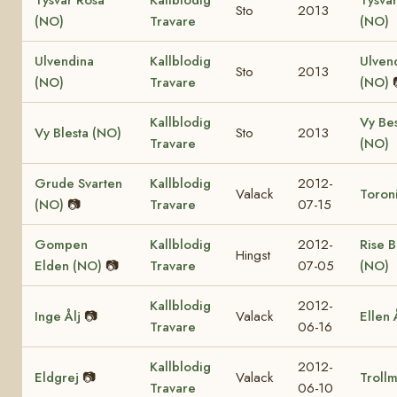
Sto
2013
(NO)
Travare
(NO)
Ulvendina
Kallblodig
Ulven
Sto
2013
(NO)
Travare
(NO)
Kallblodig
Vy Be
Vy Blesta (NO)
Sto
2013
Travare
(NO)
Grude Svarten
Kallblodig
2012-
Valack
Toron
(NO)
📷
Travare
07-15
Gompen
Kallblodig
2012-
Rise 
Hingst
Elden (NO)
📷
Travare
07-05
(NO)
Kallblodig
2012-
Inge Ålj
📷
Valack
Ellen 
Travare
06-16
Kallblodig
2012-
Eldgrej
📷
Valack
Trollm
Travare
06-10