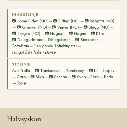
HINGSTLINJE
📷
Lome Elden (NO)
📷
Elding (NO)
📷
Rappfot (NO)
—
—
📷
Granvar (NO)
📷
Vinvar (NO)
📷
Stegg (NO)
—
—
—
—
📷
Trygve (NO)
📷
Högnar
📷
Högne
📷
Kåre
—
—
—
—
📷
Dalegudbrand
Dölegubben
📷
Sterkoder
—
—
—
Toftebrun
Den gamle Toftehingsten
—
—
Hingst från Tofte i Dovre
STOLINJE
Ava Trolla
📷
Tomtsessan
Tomtnicsy
📷
Lill
Lippsy
—
—
—
—
Cittra
📷
Silva
📷
Sessan
📷
Svea
Perla
Pärla
—
—
—
—
—
—
Sto e.
—
Halvsyskon