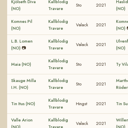
Kjölseth Diva
Kallblodig
Hasli
Sto
2021
(NO)
Travare
(NO)
Komnes Pil
Kallblodig
Komne
Valack
2021
(NO)
Travare
(NO)
L.B. Lomen
Kallblodig
Ulven
Valack
2021
(NO)
📷
Travare
(NO)
Kallblodig
Maia (NO)
Sto
2021
Ty Vil
Travare
Skauge Milla
Kallblodig
Marth
Sto
2021
I.H. (NO)
Travare
Röder
Kallblodig
Tin Itus (NO)
Hingst
2021
Tin Su
Travare
Valle Arion
Kallblodig
Wille
Valack
2021
(NO)
Travare
(NO)