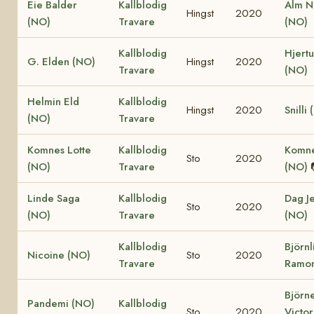
Eie Balder
Kallblodig
Alm N
Hingst
2020
(NO)
Travare
(NO)
Kallblodig
Hjertu
G. Elden (NO)
Hingst
2020
Travare
(NO)
Helmin Eld
Kallblodig
Hingst
2020
Snilli
(NO)
Travare
Komnes Lotte
Kallblodig
Komne
Sto
2020
(NO)
Travare
(NO)
Linde Saga
Kallblodig
Dag J
Sto
2020
(NO)
Travare
(NO)
Kallblodig
Björnl
Nicoine (NO)
Sto
2020
Travare
Ramon
Björn
Pandemi (NO)
Kallblodig
Sto
2020
Victor