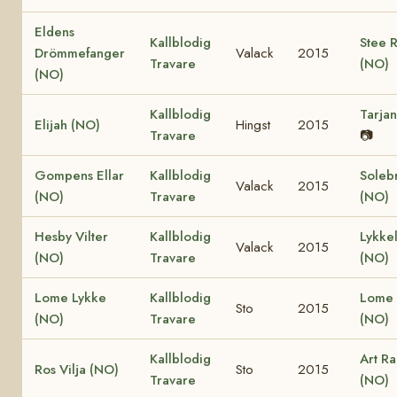
Eldens
Kallblodig
Stee 
Drömmefanger
Valack
2015
Travare
(NO)
(NO)
Kallblodig
Tarja
Elijah (NO)
Hingst
2015
Travare
📷
Gompens Ellar
Kallblodig
Soleb
Valack
2015
(NO)
Travare
(NO)
Hesby Vilter
Kallblodig
Lykkel
Valack
2015
(NO)
Travare
(NO)
Lome Lykke
Kallblodig
Lome 
Sto
2015
(NO)
Travare
(NO)
Kallblodig
Art R
Ros Vilja (NO)
Sto
2015
Travare
(NO)