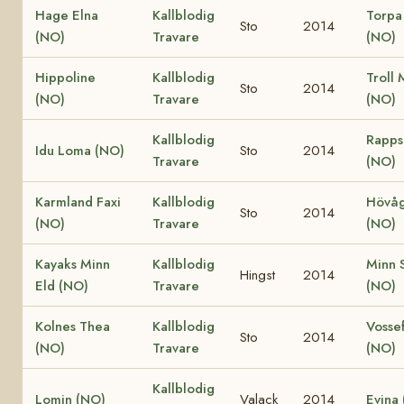
Hage Elna
Kallblodig
Torpa
Sto
2014
(NO)
Travare
(NO)
Hippoline
Kallblodig
Troll 
Sto
2014
(NO)
Travare
(NO)
Kallblodig
Rapps
Idu Loma (NO)
Sto
2014
Travare
(NO)
Karmland Faxi
Kallblodig
Hövåg
Sto
2014
(NO)
Travare
(NO)
Kayaks Minn
Kallblodig
Minn S
Hingst
2014
Eld (NO)
Travare
(NO)
Kolnes Thea
Kallblodig
Vossef
Sto
2014
(NO)
Travare
(NO)
Kallblodig
Lomin (NO)
Valack
2014
Evina