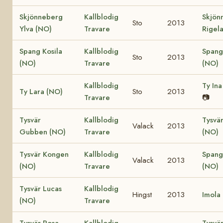
Skjönneberg
Kallblodig
Skjön
Sto
2013
Ylva (NO)
Travare
Rigel
Spang Kosila
Kallblodig
Spang
Sto
2013
(NO)
Travare
(NO)
Kallblodig
Ty Ina
Ty Lara (NO)
Sto
2013
Travare
📷
Tysvär
Kallblodig
Tysvär
Valack
2013
Gubben (NO)
Travare
(NO)
Tysvär Kongen
Kallblodig
Spang
Valack
2013
(NO)
Travare
(NO)
Tysvär Lucas
Kallblodig
Hingst
2013
Imola
(NO)
Travare
Tysvär Rosa
Kallblodig
Tysvä