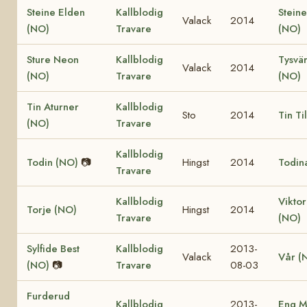
Steine Elden
Kallblodig
Steine
Valack
2014
(NO)
Travare
(NO)
Sture Neon
Kallblodig
Tysvär
Valack
2014
(NO)
Travare
(NO)
Tin Aturner
Kallblodig
Sto
2014
Tin Ti
(NO)
Travare
Kallblodig
Todin (NO)
📷
Hingst
2014
Todin
Travare
Kallblodig
Viktor
Torje (NO)
Hingst
2014
Travare
(NO)
Sylfide Best
Kallblodig
2013-
Valack
Vår (
(NO)
📷
Travare
08-03
Furderud
Kallblodig
2013-
Eng M