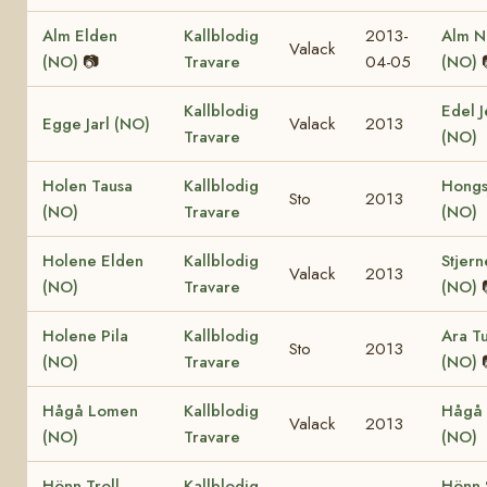
Alm Elden
Kallblodig
2013-
Alm N
Valack
(NO)
📷
Travare
04-05
(NO)
Kallblodig
Edel J
Egge Jarl (NO)
Valack
2013
Travare
(NO)
Holen Tausa
Kallblodig
Hongs
Sto
2013
(NO)
Travare
(NO)
Holene Elden
Kallblodig
Stjern
Valack
2013
(NO)
Travare
(NO)
Holene Pila
Kallblodig
Ara Tu
Sto
2013
(NO)
Travare
(NO)
Hågå Lomen
Kallblodig
Hågå 
Valack
2013
(NO)
Travare
(NO)
Hönn Troll
Kallblodig
Hönn 