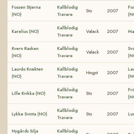
Fossen Stjerna
Kallblodig
Fo
Sto
2007
(NO)
Travare
(N
Kallblodig
Karelius (NO)
Valack
2007
Ma
Travare
Kvern Rasken
Kallblodig
Sv
Valack
2007
(NO)
Travare
(N
Lauvås Knekten
Kallblodig
La
Hingst
2007
(NO)
Travare
(N
Kallblodig
Fr
Lille Kvikka (NO)
Sto
2007
Travare
(N
Kallblodig
Lykke Svinta (NO)
Sto
2007
Lu
Travare
Nygårds Silja
Kallblodig