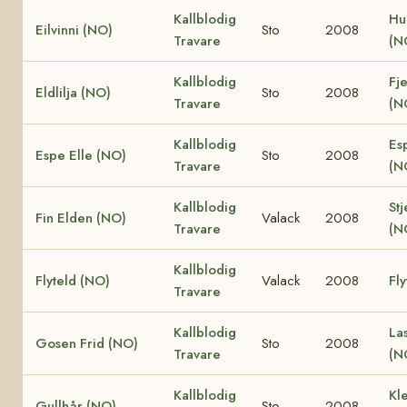
Kallblodig
Hu
Eilvinni (NO)
Sto
2008
Travare
(N
Kallblodig
Fje
Eldlilja (NO)
Sto
2008
Travare
(N
Kallblodig
Es
Espe Elle (NO)
Sto
2008
Travare
(N
Kallblodig
Stj
Fin Elden (NO)
Valack
2008
Travare
(N
Kallblodig
Flyteld (NO)
Valack
2008
Fly
Travare
Kallblodig
La
Gosen Frid (NO)
Sto
2008
Travare
(N
Kallblodig
Kle
Gullhår (NO)
Sto
2008