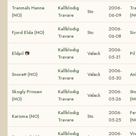
Tranmäls Hanne
Kallblodig
2006-
Tr
Sto
(NO)
Travare
06-09
(N
Kallblodig
2006-
Fjord Elda (NO)
Sto
Si
Travare
06-08
Kallblodig
2006-
Eldpil
📷
Valack
Pil
Travare
05-31
Kallblodig
2006-
Snorett (NO)
Valack
An
Travare
05-30
Skogly Prinsen
Kallblodig
2006-
St
Valack
(NO)
Travare
05-26
(N
Kallblodig
2006-
Fe
Karisma (NO)
Sto
Travare
05-25
(N
Kallblodig
2006-
Vi