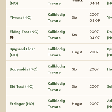
Valack
(NO)
Travare
04-14
(N
Kallblodig
2007-
Ylvruna (NO)
Sto
Yl
Travare
04-09
Elding Tora (NO)
Kallblodig
2007-
Dol
Sto
📷
Travare
04-07
(N
Bjugsand Eldar
Kallblodig
Bj
Hingst
2007
(NO)
Travare
(N
Kallblodig
Bogenelda (NO)
Sto
2007
He
Travare
Kallblodig
Eld Tussi (NO)
Sto
2007
Se
Travare
Kallblodig
Asl
Erdinger (NO)
Hingst
2007
Travare
(N