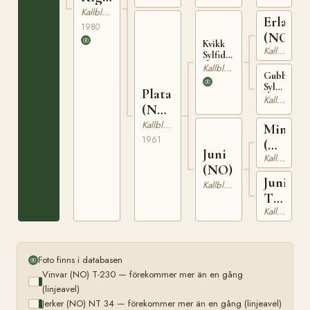
1730
(NO)
Kallblodig Travare
Erlarg
1980
(NO)
Kvikk
Kallblodig Travare
Sylfiden
(NO)
Kallblodig Travare
Gubben
NT 45
Sylfiden
Plata
(NO)
Kallblodig Travare
(NO)
T-
254
T-
Kallblodig Travare
Mindin
22405
1961
(NO)
Juni
Kallblodig Travare
T-
(NO)
226
Juni-
Kallblodig Travare
Tora
Kallblodig Travare
(NO)
Foto finns i databasen
Vinvar (NO) T-230 — förekommer mer än en gång
(linjeavel)
Jerker (NO) NT 34 — förekommer mer än en gång (linjeavel)