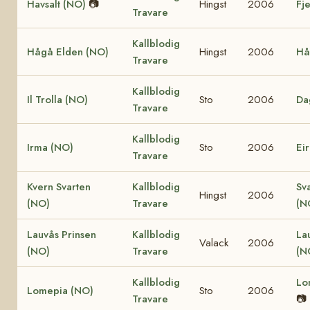
Havsalt (NO)
📷
Hingst
2006
Fj
Travare
Kallblodig
Hågå Elden (NO)
Hingst
2006
Hå
Travare
Kallblodig
Il Trolla (NO)
Sto
2006
Da
Travare
Kallblodig
Irma (NO)
Sto
2006
Ei
Travare
Kvern Svarten
Kallblodig
Sv
Hingst
2006
(NO)
Travare
(N
Lauvås Prinsen
Kallblodig
La
Valack
2006
(NO)
Travare
(N
Kallblodig
Lo
Lomepia (NO)
Sto
2006
Travare
📷