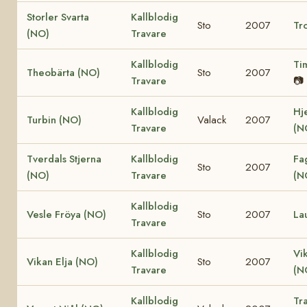
Storler Svarta
Kallblodig
Sto
2007
Tro
(NO)
Travare
Kallblodig
Ti
Theobärta (NO)
Sto
2007
Travare
📷
Kallblodig
Hj
Turbin (NO)
Valack
2007
Travare
(N
Tverdals Stjerna
Kallblodig
Fa
Sto
2007
(NO)
Travare
(N
Kallblodig
Vesle Fröya (NO)
Sto
2007
La
Travare
Kallblodig
Vi
Vikan Elja (NO)
Sto
2007
Travare
(N
Kallblodig
Tr