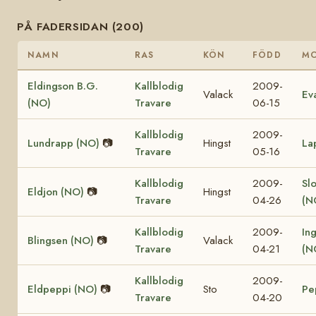
PÅ FADERSIDAN (200)
NAMN
RAS
KÖN
FÖDD
M
Eldingson B.G.
Kallblodig
2009-
Valack
Ev
(NO)
Travare
06-15
Kallblodig
2009-
Lundrapp (NO)
📷
Hingst
La
Travare
05-16
Kallblodig
2009-
Sl
Eldjon (NO)
📷
Hingst
Travare
04-26
(N
Kallblodig
2009-
In
Blingsen (NO)
📷
Valack
Travare
04-21
(N
Kallblodig
2009-
Eldpeppi (NO)
📷
Sto
Pe
Travare
04-20