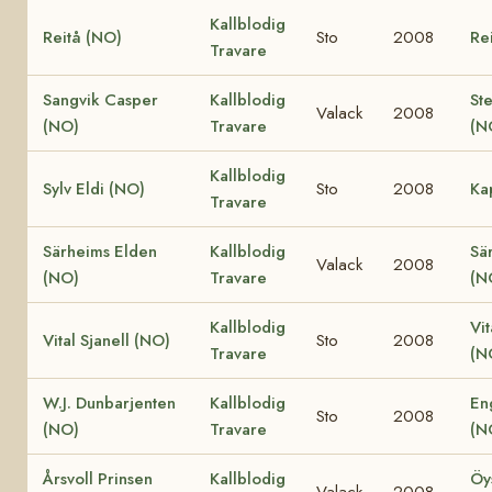
Kallblodig
Reitå (NO)
Sto
2008
Re
Travare
Sangvik Casper
Kallblodig
St
Valack
2008
(NO)
Travare
(N
Kallblodig
Sylv Eldi (NO)
Sto
2008
Ka
Travare
Särheims Elden
Kallblodig
Sä
Valack
2008
(NO)
Travare
(N
Kallblodig
Vit
Vital Sjanell (NO)
Sto
2008
Travare
(N
W.J. Dunbarjenten
Kallblodig
En
Sto
2008
(NO)
Travare
(N
Årsvoll Prinsen
Kallblodig
Öy
Valack
2008