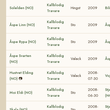
Kallblodig
Solelden (NO)
Hingst
2009
Bil
Travare
Kallblodig
Åspe Linn (NO)
Sto
2009
Ås
Travare
Kallblodig
Åspe Rypa (NO)
Sto
2009
Ås
Travare
Åspe Svarten
Kallblodig
Valack
2009
Ås
(NO)
Travare
Hustvet Elding
Kallblodig
2008-
Valack
Vo
(NO)
📷
Travare
07-30
Kallblodig
2008-
Stj
Moi Eldi (NO)
Sto
Travare
06-30
(N
Kallblodig
2008-
Stj
Skala (NO)
Sto