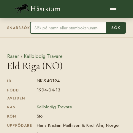
Häststam
SÖK
SNABBSÖK
Raser
›
Kallblodig Travare
Eld Riga (NO)
NK-940194
ID
1994-04-13
FÖDD
AVLIDEN
Kallblodig Travare
RAS
Sto
KÖN
Hans Kristian Mathisen & Knut Alm, Norge
UPPFÖDARE