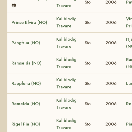
Sto
2006
Pa
📷
Travare
Kallblodig
Vi
Prinse Elvira (NO)
Sto
2006
Travare
Pr
Kallblodig
Hj
Pängfrua (NO)
Sto
2006
Travare
(N
Kallblodig
Ra
Ramselda (NO)
Sto
2006
Travare
(N
Kallblodig
Rappluna (NO)
Sto
2006
Lu
Travare
Kallblodig
Remelda (NO)
Sto
2006
Re
Travare
Kallblodig
Rigel Pia (NO)
Sto
2006
Pi
Travare