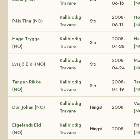
Travare
06-16
(N
Kallblodig
2008-
Ho
Påls Tina (NO)
Sto
Travare
06-11
(N
Hage Trygga
Kallblodig
2008-
Ha
Sto
(NO)
Travare
04-28
(N
Kallblodig
2008-
Ma
Lyssjö Eldi (NO)
Sto
Travare
04-24
(N
Tangen Rikke
Kallblodig
2008-
Ta
Sto
(NO)
Travare
04-19
(N
Kallblodig
Vo
Don Johan (NO)
Hingst
2008
Travare
(N
Eigelands Eld
Kallblodig
Fri
Hingst
2008
(NO)
Travare
(N