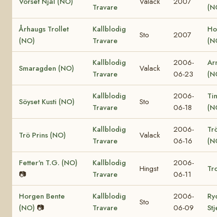
Vorset Njål (NO)
Valack
2007
Travare
(N
Århaugs Trollet
Kallblodig
Ho
Sto
2007
(NO)
Travare
(N
Kallblodig
2006-
Ar
Smaragden (NO)
Valack
Travare
06-23
(N
Kallblodig
2006-
Ti
Söyset Kusti (NO)
Sto
Travare
06-18
(N
Kallblodig
2006-
Tr
Trö Prins (NO)
Valack
Travare
06-16
(N
Fetter'n T.G. (NO)
Kallblodig
2006-
Hingst
Tro
📷
Travare
06-11
Horgen Bente
Kallblodig
2006-
Ry
Sto
(NO)
📷
Travare
06-09
St