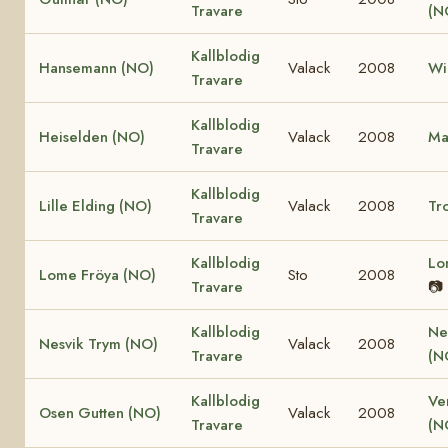
Travare
(N
Kallblodig
Hansemann (NO)
Valack
2008
Wi
Travare
Kallblodig
Heiselden (NO)
Valack
2008
Ma
Travare
Kallblodig
Lille Elding (NO)
Valack
2008
Tro
Travare
Kallblodig
Lo
Lome Fröya (NO)
Sto
2008
Travare
📷
Kallblodig
Ne
Nesvik Trym (NO)
Valack
2008
Travare
(N
Kallblodig
Ve
Osen Gutten (NO)
Valack
2008
Travare
(N