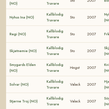
Sto
2007
Bo
(NO)
Travare
Kallblodig
Ny
Nyhus Ina (NO)
Sto
2007
Travare
(N
Kallblodig
Regi (NO)
Sto
2007
Fr
Travare
Kallblodig
Sk
Skjetnemie (NO)
Sto
2007
Travare
(N
Smygards Elden
Kallblodig
Kv
Hingst
2007
(NO)
Travare
(N
Kallblodig
Hje
Solvar (NO)
Valack
2007
Travare
(N
Kallblodig
Söy
Stjerne Troj (NO)
Valack
2007
Travare
(N