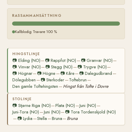
RASSAMMANSÄTTNING
Kallblodig Travare 100 %
HINGSTLINJE
📷
Elding (NO)
📷
Rappfot (NO)
📷
Granvar (NO)
—
—
—
📷
Vinvar (NO)
📷
Stegg (NO)
📷
Trygve (NO)
—
—
—
📷
Högnar
📷
Högne
📷
Kåre
📷
Dalegudbrand
—
—
—
—
Dölegubben
📷
Sterkoder
Toftebrun
—
—
—
Den gamle Toftehingsten
Hingst från Tofte i Dovre
—
STOLINJE
📷
Stjerne Riga (NO)
Plata (NO)
Juni (NO)
—
—
—
Juni-Tora (NO)
Juni (NO)
📷
Tora Tordenskjold (NO)
—
—
📷
Lydia
Stella
Bruna
Bruna
—
—
—
—