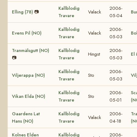
Kallblodig
2006-
Elling (78)
📷
Valack
Bur
Travare
05-04
Kallblodig
2006-
Evens Pil (NO)
Valack
Bo
Travare
05-03
Tranmälsgutt (NO)
Kallblodig
2006-
Hingst
El
📷
Travare
05-03
Kallblodig
2006-
Viljerappa (NO)
Sto
Vi
Travare
05-03
Kallblodig
2006-
Sc
Vikan Elda (NO)
Sto
Travare
05-01
(N
Gaardens Lat
Kallblodig
2006-
Tr
Valack
Hans (NO)
Travare
04-18
(N
Kolnes Elden
Kallblodig
2006-