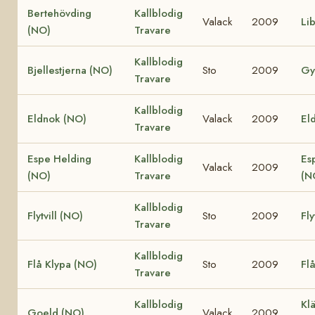
Bertehövding
Kallblodig
Valack
2009
Li
(NO)
Travare
Kallblodig
Bjellestjerna (NO)
Sto
2009
Gy
Travare
Kallblodig
Eldnok (NO)
Valack
2009
Eld
Travare
Espe Helding
Kallblodig
Es
Valack
2009
(NO)
Travare
(N
Kallblodig
Flytvill (NO)
Sto
2009
Fly
Travare
Kallblodig
Flå Klypa (NO)
Sto
2009
Fl
Travare
Kallblodig
Klä
Goeld (NO)
Valack
2009