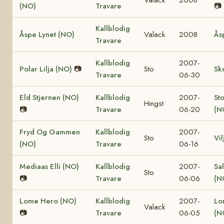
(NO)
Travare
📷
Kallblodig
Åspe Lynet (NO)
Valack
2008
Ås
Travare
Kallblodig
2007-
Polar Lilja (NO)
📷
Sto
Sk
Travare
06-30
Eld Stjernen (NO)
Kallblodig
2007-
St
Hingst
📷
Travare
06-20
(N
Fryd Og Gammen
Kallblodig
2007-
Sto
Vi
(NO)
Travare
06-16
Mediaas Elli (NO)
Kallblodig
2007-
Sa
Sto
📷
Travare
06-06
(N
Lome Hero (NO)
Kallblodig
2007-
Lo
Valack
📷
Travare
06-05
(N