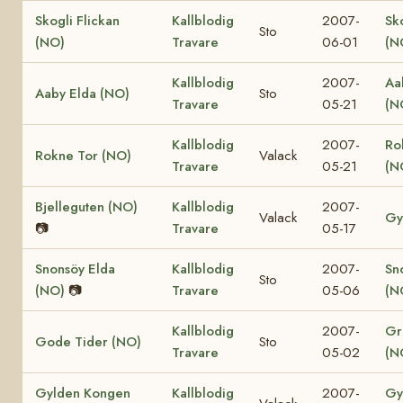
Skogli Flickan
Kallblodig
2007-
Sk
Sto
(NO)
Travare
06-01
(N
Kallblodig
2007-
Aa
Aaby Elda (NO)
Sto
Travare
05-21
(N
Kallblodig
2007-
Ro
Rokne Tor (NO)
Valack
Travare
05-21
(N
Bjelleguten (NO)
Kallblodig
2007-
Valack
Gy
📷
Travare
05-17
Snonsöy Elda
Kallblodig
2007-
Sn
Sto
(NO)
📷
Travare
05-06
(N
Kallblodig
2007-
Gr
Gode Tider (NO)
Sto
Travare
05-02
(N
Gylden Kongen
Kallblodig
2007-
Gy