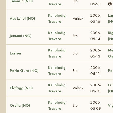
Tamarin (NO)
Sto
Travare
05-23
📷
Kallblodig
2006-
La
Aas Lynet (NO)
Valack
Travare
05-16
(N
Kallblodig
2006-
Ri
Jentami (NO)
Sto
Travare
05-14
(N
Kallblodig
2006-
Me
Lorien
Sto
Travare
05-13
Ga
Kallblodig
2006-
Perle Guro (NO)
Sto
Pe
Travare
05-11
Kallblodig
2006-
Fr
Eldfrigg (NO)
Valack
Travare
05-10
(N
Kallblodig
2006-
Orella (NO)
Sto
Vi
Travare
05-09