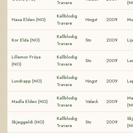
Travare
(N
Kallblodig
Haua Elden (NO)
Hingst
2009
Mu
Travare
Kallblodig
Kor Elda (NO)
Sto
2009
Li
Travare
Lillemor Fröya
Kallblodig
Sto
2009
La
(NO)
Travare
Kallblodig
Lundrapp (NO)
Hingst
2009
La
Travare
Kallblodig
Ma
Madla Elden (NO)
Valack
2009
Travare
(N
Kallblodig
Sk
Skjeggeldi (NO)
Sto
2009
Travare
(N