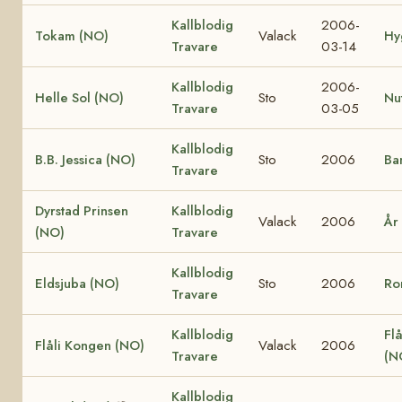
Kallblodig
2006-
Tokam (NO)
Valack
Hy
Travare
03-14
Kallblodig
2006-
Helle Sol (NO)
Sto
Nu
Travare
03-05
Kallblodig
B.B. Jessica (NO)
Sto
2006
Ba
Travare
Dyrstad Prinsen
Kallblodig
Valack
2006
År
(NO)
Travare
Kallblodig
Eldsjuba (NO)
Sto
2006
Ro
Travare
Kallblodig
Flå
Flåli Kongen (NO)
Valack
2006
Travare
(N
Kallblodig