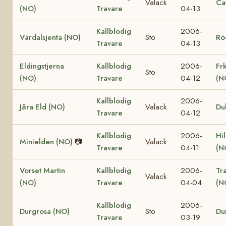
Valack
Ca
(NO)
Travare
04-13
Kallblodig
2006-
Värdalsjenta (NO)
Sto
Rö
Travare
04-13
Eldingstjerna
Kallblodig
2006-
Fr
Sto
(NO)
Travare
04-12
(N
Kallblodig
2006-
Jåra Eld (NO)
Valack
Du
Travare
04-12
Kallblodig
2006-
Hi
Minielden (NO)
📷
Valack
Travare
04-11
(N
Vorset Martin
Kallblodig
2006-
Tr
Valack
(NO)
Travare
04-04
(N
Kallblodig
2006-
Durgrosa (NO)
Sto
Du
Travare
03-19