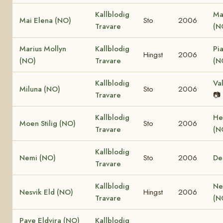
Kallblodig
Ma
Mai Elena (NO)
Sto
2006
Travare
(N
Marius Mollyn
Kallblodig
Pi
Hingst
2006
(NO)
Travare
(N
Kallblodig
Va
Miluna (NO)
Sto
2006
Travare
📷
Kallblodig
He
Moen Stilig (NO)
Sto
2006
Travare
(N
Kallblodig
Nemi (NO)
Sto
2006
De
Travare
Kallblodig
Ne
Nesvik Eld (NO)
Hingst
2006
Travare
(N
Pave Eldvira (NO)
Kallblodig