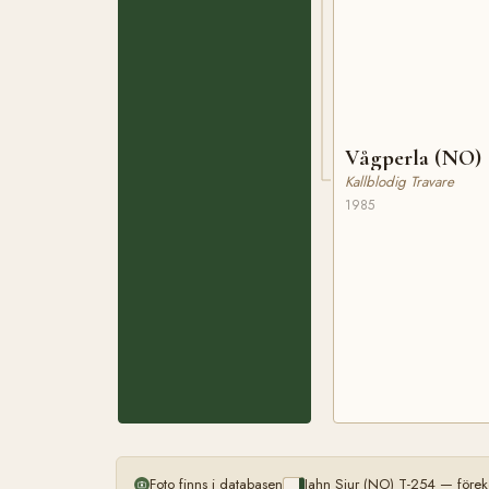
Vågperla (NO)
Kallblodig Travare
1985
Foto finns i databasen
Jahn Sjur (NO) T-254 — förek