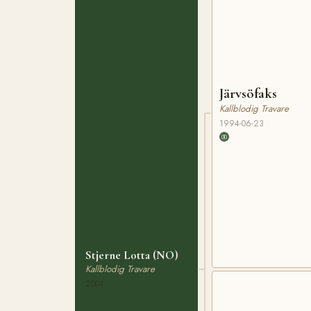
Järvsöfaks
Kallblodig Travare
1994-06-23
Stjerne Lotta (NO)
Kallblodig Travare
2004