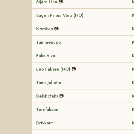
Stjärn Lina
📷
K
Sagen Prima Vera (NO)
K
Norskan
📷
K
Tummenupp
K
Faks Alva
K
Leo Faksen (NO)
📷
K
Tams Juliette
K
Delsbofaks
📷
K
Ternfaksen
K
Drivknut
K