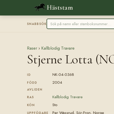
Häststam
SNABBSÖK
Raser
›
Kallblodig Travare
Stjerne Lotta (N
NK-04-0368
ID
2004
FÖDD
AVLIDEN
Kallblodig Travare
RAS
Sto
KÖN
Per Wassrud, Sör-Fron, Norge
UPPFÖDARE