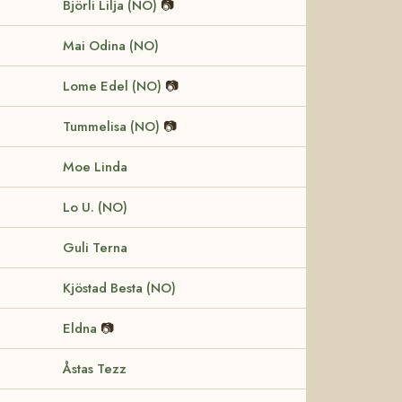
Björli Lilja (NO)
📷
Mai Odina (NO)
Lome Edel (NO)
📷
Tummelisa (NO)
📷
Moe Linda
Lo U. (NO)
Guli Terna
Kjöstad Besta (NO)
Eldna
📷
Åstas Tezz