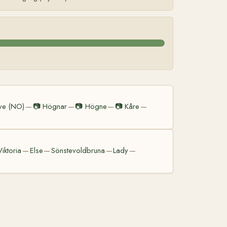
ve (NO)
📷
Högnar
📷
Högne
📷
Kåre
—
—
—
—
Viktoria
Else
Sönstevoldbruna
Lady
—
—
—
—