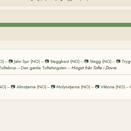
NO)
📷
Jahn Sjur (NO)
📷
Steggbest (NO)
📷
Stegg (NO)
📷
Tryg
—
—
—
—
Toftebrun
Den gamle Toftehingsten
Hingst från Tofte i Dovre
—
—
NO)
📷
Almstjerna (NO)
📷
Molynstjerna (NO)
📷
Viktoria (NO)
—
—
—
—