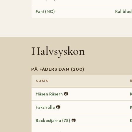
Fant (NO)
Kallblod
Halvsyskon
PÅ FADERSIDAN (200)
NAMN
Häsen Räsern
📷
K
Fakstrolla
📷
K
Backestjärna (78)
📷
K