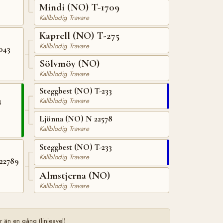
Mindi (NO) T-1709
Kallblodig Travare
Kaprell (NO) T-275
Kallblodig Travare
043
Sölvmöy (NO)
Kallblodig Travare
Steggbest (NO) T-233
4
Kallblodig Travare
Ljönna (NO) N 22578
Kallblodig Travare
Steggbest (NO) T-233
Kallblodig Travare
22789
Almstjerna (NO)
Kallblodig Travare
än en gång (linjeavel)