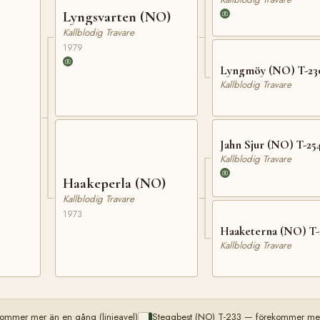
Lyngsvarten (NO)
Kallblodig Travare
1979
Lyngmöy (NO) T-23
Kallblodig Travare
Jahn Sjur (NO) T-25
Kallblodig Travare
Haakeperla (NO)
Kallblodig Travare
1973
Haaketerna (NO) T-
Kallblodig Travare
ommer mer än en gång (linjeavel)
Steggbest (NO) T-233 — förekommer mer 