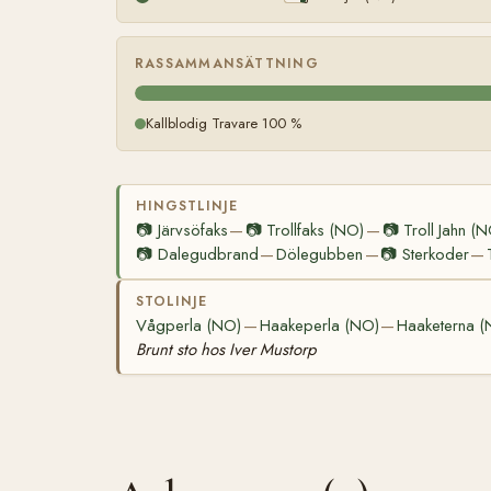
RASSAMMANSÄTTNING
Kallblodig Travare 100 %
HINGSTLINJE
📷
Järvsöfaks
📷
Trollfaks (NO)
📷
Troll Jahn (
—
—
📷
Dalegudbrand
Dölegubben
📷
Sterkoder
—
—
—
STOLINJE
Vågperla (NO)
Haakeperla (NO)
Haaketerna (
—
—
Brunt sto hos Iver Mustorp