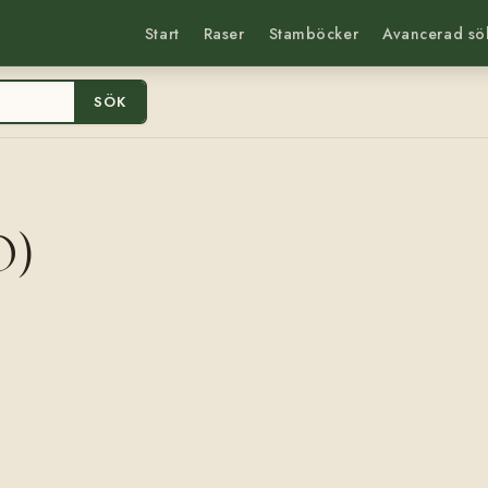
Start
Raser
Stamböcker
Avancerad sö
SÖK
O)