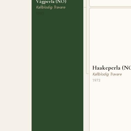
Vågperla (NO)
Kallblodig Travare
1985
Haakeperla (N
Kallblodig Travare
1973