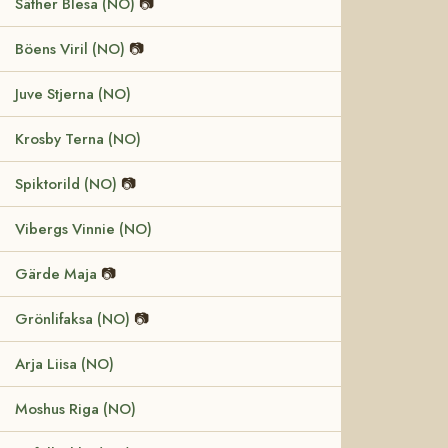
Säther Blesa (NO)
📷
Böens Viril (NO)
📷
Juve Stjerna (NO)
Krosby Terna (NO)
Spiktorild (NO)
📷
Vibergs Vinnie (NO)
Gärde Maja
📷
Grönlifaksa (NO)
📷
Arja Liisa (NO)
Moshus Riga (NO)