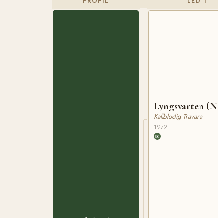
PROFIL
LED 1
Lyngsvarten (
Kallblodig Travare
1979