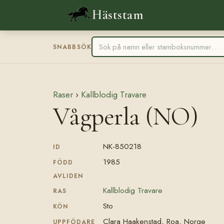
Häststam
SNABBSÖK
Raser
›
Kallblodig Travare
Vågperla (NO)
NK-850218
ID
1985
FÖDD
AVLIDEN
Kallblodig Travare
RAS
Sto
KÖN
Clara Haakenstad, Roa, Norge
UPPFÖDARE