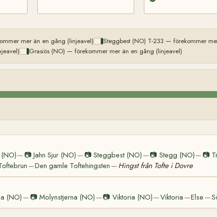
ommer mer än en gång (linjeavel)
Steggbest (NO) T-233 — förekommer mer 
jeavel)
Grasiös (NO) — förekommer mer än en gång (linjeavel)
l (NO)
📷
Jahn Sjur (NO)
📷
Steggbest (NO)
📷
Stegg (NO)
📷
T
—
—
—
—
Toftebrun
Den gamle Toftehingsten
Hingst från Tofte i Dovre
—
—
na (NO)
📷
Molynstjerna (NO)
📷
Viktoria (NO)
Viktoria
Else
S
—
—
—
—
—