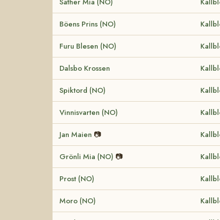
Säther Mia (NO)
Kallb
Böens Prins (NO)
Kallb
Furu Blesen (NO)
Kallb
Dalsbo Krossen
Kallb
Spiktord (NO)
Kallb
Vinnisvarten (NO)
Kallb
Jan Maien
📷
Kallb
Grönli Mia (NO)
📷
Kallb
Prost (NO)
Kallb
Moro (NO)
Kallb