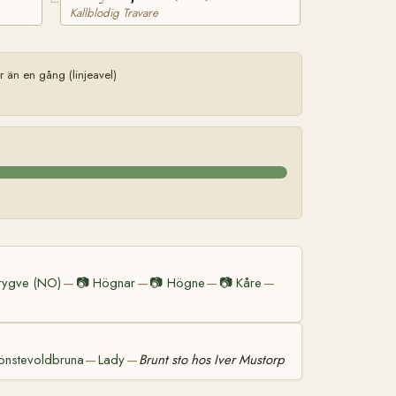
Kallblodig Travare
än en gång (linjeavel)
rygve (NO)
📷
Högnar
📷
Högne
📷
Kåre
—
—
—
—
önstevoldbruna
Lady
Brunt sto hos Iver Mustorp
—
—