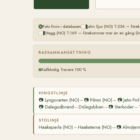
Foto finns i databasen
Jahn Sjur (NO) T-254 — förek
Stegg (NO) T-169 — förekommer mer än en gång (lin
RASSAMMANSÄTTNING
Kallblodig Travare 100 %
HINGSTLINJE
📷
Lyngsvarten (NO)
📷
Pilmin (NO)
📷
Jahn Piri
—
—
📷
Dalegudbrand
Dölegubben
📷
Sterkoder
—
—
—
STOLINJE
Haakeperla (NO)
Haaketerna (NO)
📷
Almstjer
—
—