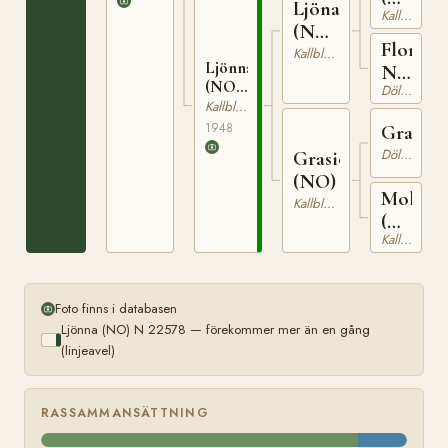
Ljönar
Kallblodig Travare
T-
(NO)
66
Flora
T-165
Kallblodig Travare
Ljönna
N
(NO)
Dölehäst
10976
N
Kallblodig Travare
22578
1948
Granit
Dölehäst
Grasiös
(NO)
Molla
Kallblodig Travare
(NO)
Kallblodig Travare
T-
371
Foto finns i databasen
Ljönna (NO) N 22578 — förekommer mer än en gång
(linjeavel)
RASSAMMANSÄTTNING