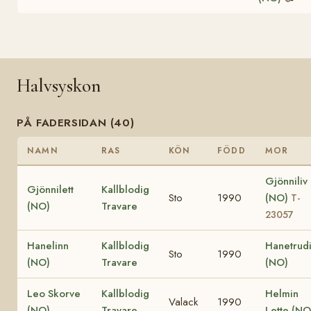
Halvsyskon
PÅ FADERSIDAN (40)
NAMN
RAS
KÖN
FÖDD
MOR
Gjönniliv
Gjönnilett
Kallblodig
Sto
1990
(NO)
T-
(NO)
Travare
23057
Hanelinn
Kallblodig
Hanetrud
Sto
1990
(NO)
Travare
(NO)
Leo Skorve
Kallblodig
Helmin
Valack
1990
(NO)
Travare
Lette (NO