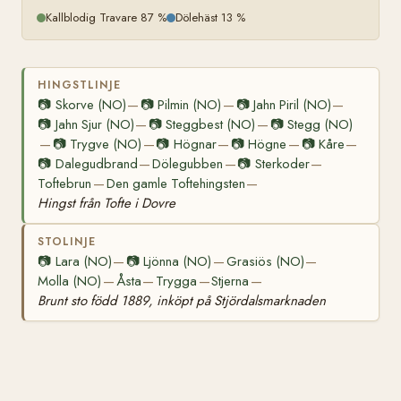
Kallblodig Travare 87 %
Dölehäst 13 %
HINGSTLINJE
📷
Skorve (NO)
📷
Pilmin (NO)
📷
Jahn Piril (NO)
—
—
—
📷
Jahn Sjur (NO)
📷
Steggbest (NO)
📷
Stegg (NO)
—
—
📷
Trygve (NO)
📷
Högnar
📷
Högne
📷
Kåre
—
—
—
—
—
📷
Dalegudbrand
Dölegubben
📷
Sterkoder
—
—
—
Toftebrun
Den gamle Toftehingsten
—
—
Hingst från Tofte i Dovre
STOLINJE
📷
Lara (NO)
📷
Ljönna (NO)
Grasiös (NO)
—
—
—
Molla (NO)
Åsta
Trygga
Stjerna
—
—
—
—
Brunt sto född 1889, inköpt på Stjördalsmarknaden