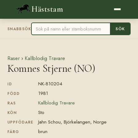
Häststam
SÖK
SNABBSÖK
Raser
›
Kallblodig Travare
Komnes Stjerne (NO)
NK-810204
ID
1981
FÖDD
Kallblodig Travare
RAS
Sto
KÖN
Jahn Schou, Björkelangen, Norge
UPPFÖDARE
brun
FÄRG