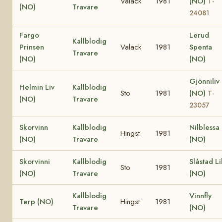
Valack
1981
(NO)
T-
(NO)
Travare
24081
Fargo
Lerud
Kallblodig
Prinsen
Valack
1981
Spenta
Travare
(NO)
(NO)
Gjönniliv
Helmin Liv
Kallblodig
Sto
1981
(NO)
T-
(NO)
Travare
23057
Skorvinn
Kallblodig
Nilblessa
Hingst
1981
(NO)
Travare
(NO)
Skorvinni
Kallblodig
Slåstad Lil
Sto
1981
(NO)
Travare
(NO)
Kallblodig
Vinnfly
Terp (NO)
Hingst
1981
Travare
(NO)