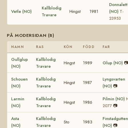
Donnalett
Kallblodig
Vetle (NO)
Hingst
1981
(NO)
T-
Travare
23953
PÅ MODERSIDAN (8)
NAMN
RAS
KÖN
FÖDD
FAR
Gullglup
Kallblodig
Hingst
1989
Glup (NO)

(NO)
Travare
Schouen
Kallblodig
Lyngsvarten
Hingst
1987
(NO)
Travare
(NO)
📷
Larmin
Kallblodig
Pilmin (NO)
Hingst
1986
(NO)
Travare
📷
2077
Asta
Kallblodig
Finstadgutten
Sto
1983
(NO)
Travare
(NO)
📷