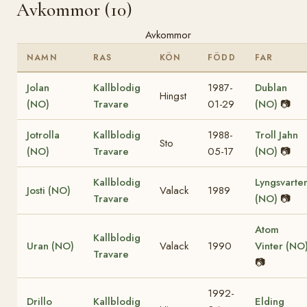
Avkommor (10)
Avkommor
NAMN
RAS
KÖN
FÖDD
FAR
Jolan
Kallblodig
1987-
Dublan
Hingst
(NO)
Travare
01-29
(NO)
📷
Jotrolla
Kallblodig
1988-
Troll Jahn
Sto
(NO)
Travare
05-17
(NO)
📷
Kallblodig
Lyngsvarte
Josti (NO)
Valack
1989
Travare
(NO)
📷
Atom
Kallblodig
Uran (NO)
Valack
1990
Vinter (NO
Travare
📷
1992-
Drillo
Kallblodig
Elding