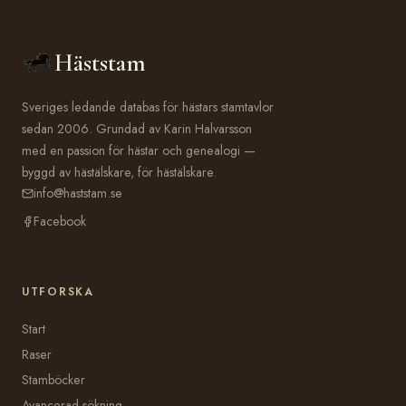
Häststam
Sveriges ledande databas för hästars stamtavlor
sedan 2006. Grundad av Karin Halvarsson
med en passion för hästar och genealogi —
byggd av hästälskare, för hästälskare.
info@haststam.se
Facebook
UTFORSKA
Start
Raser
Stamböcker
Avancerad sökning