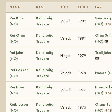
NAMN
RAS
KÖN
FÖDD
FAR
Rei Knikt
Kallblodig
Sandsvärp
Valack
1982
(NO)
Travare
(NO)
N 2
Rei Grim
Kallblodig
Grim Sylf
Valack
1981
(NO)
Travare
(NO)
📷
Rei Jahn
Kallblodig
Troll Jahn
Hingst
1979
(NO)
Travare
📷
Rei Sokken
Kallblodig
Valack
1978
Hamre (N
(NO)
Travare
Rei Prins
Kallblodig
Prins Jerk
Valack
1977
(NO)
Travare
(NO)
N 2
Reiblessen
Kallblodig
Grans Te
Valack
1975
(NO)
Travare
(NO)
N 1