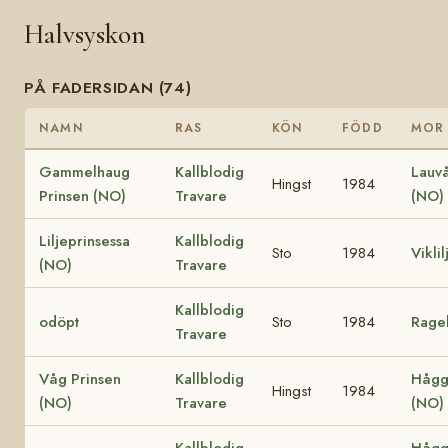
Halvsyskon
PÅ FADERSIDAN (74)
NAMN
RAS
KÖN
FÖDD
MOR
Gammelhaug
Kallblodig
Lauvå
Hingst
1984
Prinsen (NO)
Travare
(NO)
Liljeprinsessa
Kallblodig
Sto
1984
Vikli
(NO)
Travare
Kallblodig
odöpt
Sto
1984
Ragel
Travare
Våg Prinsen
Kallblodig
Hågg
Hingst
1984
(NO)
Travare
(NO)
Kallblodig
Hågg