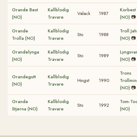
Grande Best
Kallblodig
Korbest
Valack
1987
(NO)
Travare
(NO)
📷
Grande
Kallblodig
Troll Ja
Sto
1988
Trolla (NO)
Travare
(NO)
📷
Grandelynga
Kallblodig
Lyngsva
Sto
1989
(NO)
Travare
(NO)
📷
Trons
Grandegutt
Kallblodig
Hingst
1990
Trollmin
(NO)
Travare
(NO)
📷
Grande
Kallblodig
Tom-To
Sto
1992
Stjerna (NO)
Travare
(NO)