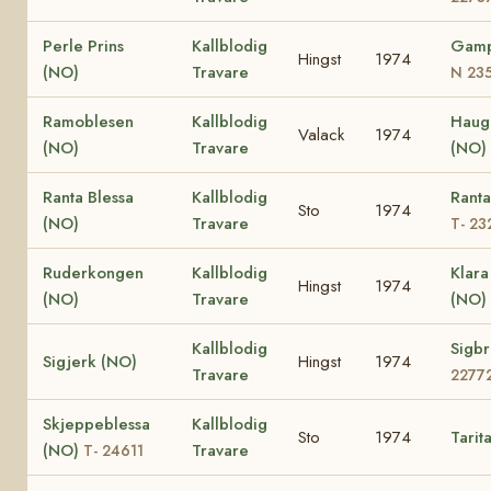
Perle Prins
Kallblodig
Gamp
Hingst
1974
(NO)
Travare
N 23
Ramoblesen
Kallblodig
Haugl
Valack
1974
(NO)
Travare
(NO)
Ranta Blessa
Kallblodig
Ranta
Sto
1974
(NO)
Travare
T- 23
Ruderkongen
Kallblodig
Klar
Hingst
1974
(NO)
Travare
(NO)
Kallblodig
Sigbr
Sigjerk (NO)
Hingst
1974
Travare
2277
Skjeppeblessa
Kallblodig
Sto
1974
Tarit
(NO)
Travare
T- 24611