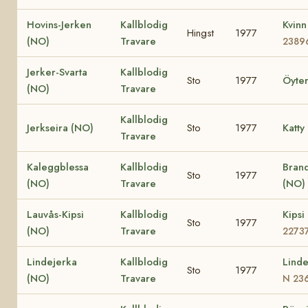
Hovins-Jerken
Kallblodig
Kvin
Hingst
1977
(NO)
Travare
2389
Jerker-Svarta
Kallblodig
Sto
1977
Öyte
(NO)
Travare
Kallblodig
Jerkseira (NO)
Sto
1977
Katty
Travare
Kaleggblessa
Kallblodig
Bran
Sto
1977
(NO)
Travare
(NO)
Lauvås-Kipsi
Kallblodig
Kipsi
Sto
1977
(NO)
Travare
2273
Lindejerka
Kallblodig
Lind
Sto
1977
(NO)
Travare
N 23