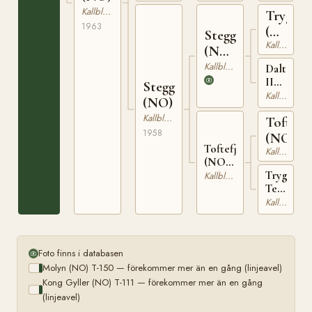
T-
Kallblodig Travare
Trygve
458
1963
(NO)
Stegg
Kallblodig Travare
T-
(NO)
66
T-169
Kallblodig Travare
Dalterna
II
Steggfjära
(NO)
Kallblodig Travare
(NO)
T-
Kallblodig Travare
Tofteg
201
1958
(NO)
Toftefjära
Kallblodig Travare
(NO)
T-1132
Trygve
Kallblodig Travare
Tela
(NO)
Kallblodig Travare
T-
663
Foto finns i databasen
Molyn (NO) T-150 — förekommer mer än en gång (linjeavel)
Kong Gyller (NO) T-111 — förekommer mer än en gång
(linjeavel)