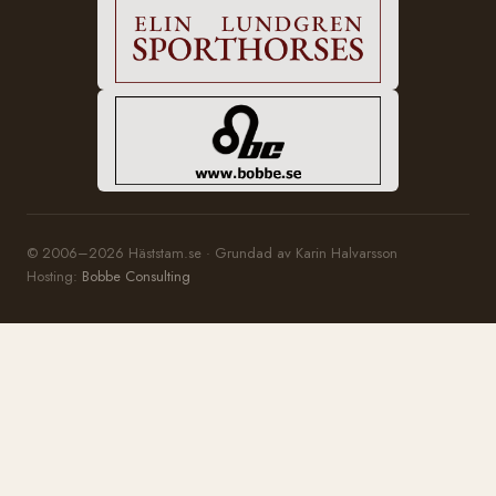
© 2006–2026 Häststam.se · Grundad av Karin Halvarsson
Hosting:
Bobbe Consulting