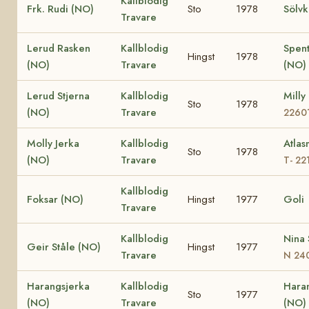
Kallblodig
Frk. Rudi (NO)
Sto
1978
Sölvk
Travare
Lerud Rasken
Kallblodig
Spen
Hingst
1978
(NO)
Travare
(NO)
Lerud Stjerna
Kallblodig
Milly
Sto
1978
(NO)
Travare
2260
Molly Jerka
Kallblodig
Atlas
Sto
1978
(NO)
Travare
T- 22
Kallblodig
Foksar (NO)
Hingst
1977
Goli
Travare
Kallblodig
Nina 
Geir Ståle (NO)
Hingst
1977
Travare
N 24
Harangsjerka
Kallblodig
Haran
Sto
1977
(NO)
Travare
(NO)