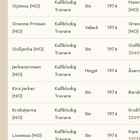
Kallblodig
Hamr
Gjömsa (NO)
Sto
1974
Travare
(NO)
Grenne Prinsen
Kallblodig
Gren
Valack
1974
(NO)
Travare
(NO)
Kallblodig
Gullf
Gulljerka (NO)
Sto
1974
Travare
2346
Jerkerprinsen
Kallblodig
Hingst
1974
Åser
(NO)
Travare
Kira Jerker
Kallblodig
Sto
1974
Berd
(NO)
Travare
Krokstjerna
Kallblodig
Krokl
Sto
1974
(NO)
Travare
2369
Kallblodig
Kipsi
Lionessa (NO)
Sto
1974
Travare
2273