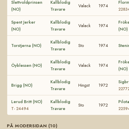
Slettvoldprinsen
Kallblodig
Flor
Valack
1974
(NO)
Travare
2283
Spent Jerker
Kallblodig
Frök
Valack
1974
(NO)
Travare
(NO)
Kallblodig
Torstjerna (NO)
Sto
1974
Steni
Travare
Kallblodig
Frök
Öyblessen (NO)
Valack
1974
Travare
(NO)
Kallblodig
Sigbr
Brigg (NO)
Hingst
1972
Travare
2277
Lerud Britt (NO)
Kallblodig
Pilot
Sto
1972
Travare
T- 24494
2259
PÅ MODERSIDAN (10)