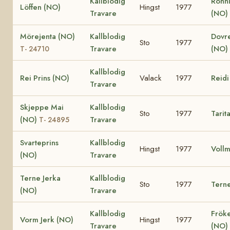
Kallblodig
Rönn
Löffen (NO)
Hingst
1977
Travare
(NO)
Mörejenta (NO)
Kallblodig
Dovr
Sto
1977
Travare
(NO)
T- 24710
Kallblodig
Rei Prins (NO)
Valack
1977
Reidi
Travare
Skjeppe Mai
Kallblodig
Sto
1977
Tarit
(NO)
Travare
T- 24895
Svarteprins
Kallblodig
Hingst
1977
Voll
(NO)
Travare
Terne Jerka
Kallblodig
Sto
1977
Tern
(NO)
Travare
Kallblodig
Frök
Vorm Jerk (NO)
Hingst
1977
Travare
(NO)