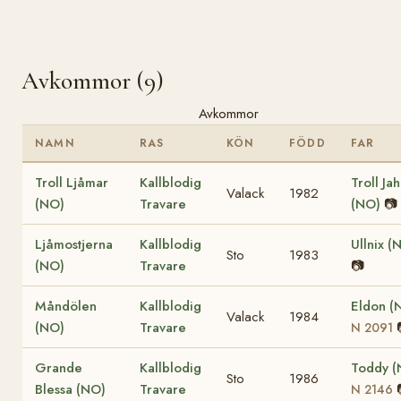
Avkommor (9)
Avkommor
NAMN
RAS
KÖN
FÖDD
FAR
Troll Ljåmar
Kallblodig
Troll Ja
Valack
1982
(NO)
Travare
(NO)
📷
Ljåmostjerna
Kallblodig
Ullnix (
Sto
1983
(NO)
Travare
📷
Måndölen
Kallblodig
Eldon (
Valack
1984
(NO)
Travare
N 2091
Grande
Kallblodig
Toddy (
Sto
1986
Blessa (NO)
Travare
N 2146