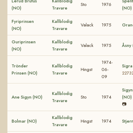
Lerud Brutus
Kallblodig
Spen
Sto
1976
(NO)
Travare
(NO)
Fyriprinsen
Kallblodig
Valack
1975
Gran
(NO)
Travare
Guriprinsen
Kallblodig
Valack
1975
Åsny
(NO)
Travare
1974-
Trönder
Kallblodig
Sigr
Hingst
06-
Prinsen (NO)
Travare
2273
09
Sigyn
Kallblodig
Ane Sigyn (NO)
Sto
1974
(NO)
Travare
📷
Kallblodig
Bolmar (NO)
Hingst
1974
Stjer
Travare