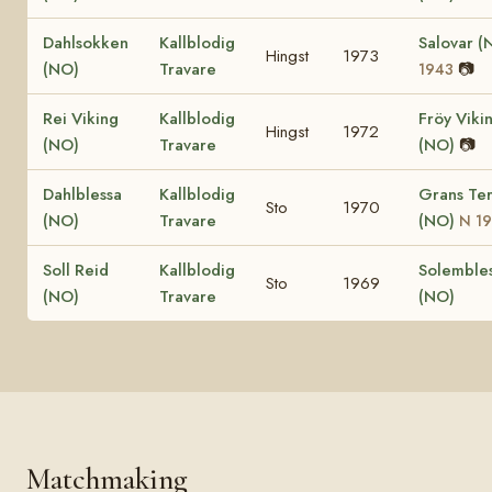
Dahlsokken
Kallblodig
Salovar 
Hingst
1973
(NO)
Travare
📷
1943
Rei Viking
Kallblodig
Fröy Viki
Hingst
1972
(NO)
Travare
(NO)
📷
Dahlblessa
Kallblodig
Grans Te
Sto
1970
(NO)
Travare
(NO)
N 1
Soll Reid
Kallblodig
Solemble
Sto
1969
(NO)
Travare
(NO)
Matchmaking