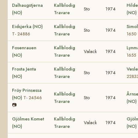
Dalhaugstjerna
Kallblodig
Hilde
Sto
1974
(NO)
Travare
(NO)
Eidsjerka (NO)
Kallblodig
Simo
Sto
1974
Travare
T- 24886
1650
Fosenrauen
Kallblodig
Lynm
Valack
1974
(NO)
Travare
1655
Frosta Jenta
Kallblodig
Vesl
Sto
1974
(NO)
Travare
2283
Fröy Prinsessa
Kallblodig
Årnse
(NO)
Sto
1974
T- 24546
Travare
(NO)
📷
Gjölmes Komet
Kallblodig
Gjöl
Valack
1974
(NO)
Travare
(NO)