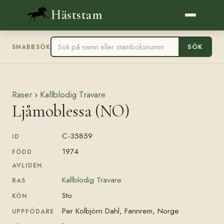
Häststam
SÖK
SNABBSÖK
Raser
›
Kallblodig Travare
Ljåmoblessa (NO)
C-35859
ID
1974
FÖDD
AVLIDEN
Kallblodig Travare
RAS
Sto
KÖN
Per Kolbjörn Dahl, Fannrem, Norge
UPPFÖDARE