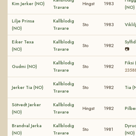
Kim Jerker (NO)
Hingst
1983
Travare
(NO)
Lilje Prinsa
Kallblodig
Sto
1983
Vikli
(NO)
Travare
Eiker Texa
Kallblodig
Sylfi
Sto
1982
(NO)
Travare
📷
Kallblodig
Fiksi
Gudmi (NO)
Sto
1982
Travare
2358
Kallblodig
Jerker Tia (NO)
Sto
1982
Tia (
Travare
Sötvedt Jerker
Kallblodig
Hingst
1982
Pilbe
(NO)
Travare
Brandval Jerka
Kallblodig
Dyru
Sto
1981
(NO)
Travare
(NO)