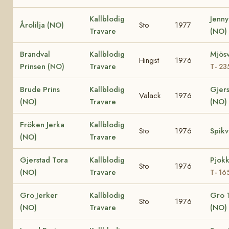
Kallblodig
Jenny
Årolilja (NO)
Sto
1977
Travare
(NO)
Brandval
Kallblodig
Mjösv
Hingst
1976
Prinsen (NO)
Travare
T- 23
Brude Prins
Kallblodig
Gjers
Valack
1976
(NO)
Travare
(NO)
Fröken Jerka
Kallblodig
Sto
1976
Spikv
(NO)
Travare
Gjerstad Tora
Kallblodig
Pjokk
Sto
1976
(NO)
Travare
T- 16
Gro Jerker
Kallblodig
Gro 
Sto
1976
(NO)
Travare
(NO)