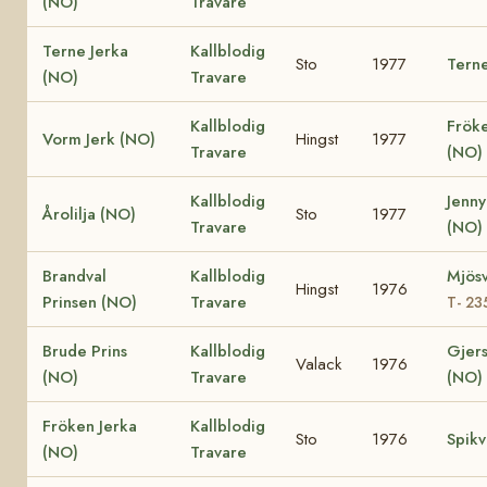
(NO)
Travare
Terne Jerka
Kallblodig
Sto
1977
Tern
(NO)
Travare
Kallblodig
Frök
Vorm Jerk (NO)
Hingst
1977
Travare
(NO)
Kallblodig
Jenny
Årolilja (NO)
Sto
1977
Travare
(NO)
Brandval
Kallblodig
Mjösv
Hingst
1976
Prinsen (NO)
Travare
T- 23
Brude Prins
Kallblodig
Gjers
Valack
1976
(NO)
Travare
(NO)
Fröken Jerka
Kallblodig
Sto
1976
Spikv
(NO)
Travare