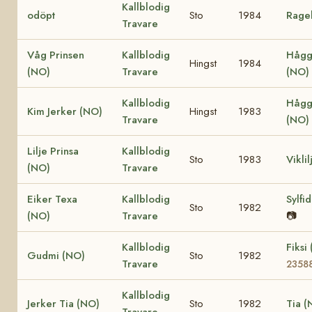
Kallblodig
odöpt
Sto
1984
Ragel
Travare
Våg Prinsen
Kallblodig
Hågg
Hingst
1984
(NO)
Travare
(NO)
Kallblodig
Hågg
Kim Jerker (NO)
Hingst
1983
Travare
(NO)
Lilje Prinsa
Kallblodig
Sto
1983
Vikli
(NO)
Travare
Eiker Texa
Kallblodig
Sylfi
Sto
1982
(NO)
Travare
📷
Kallblodig
Fiksi
Gudmi (NO)
Sto
1982
Travare
2358
Kallblodig
Jerker Tia (NO)
Sto
1982
Tia (
Travare