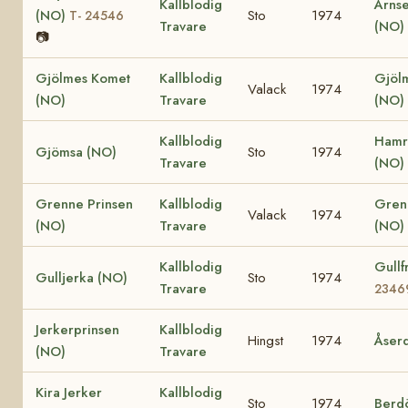
Kallblodig
Årnse
(NO)
Sto
1974
T- 24546
Travare
(NO)
📷
Gjölmes Komet
Kallblodig
Gjöl
Valack
1974
(NO)
Travare
(NO)
Kallblodig
Hamr
Gjömsa (NO)
Sto
1974
Travare
(NO)
Grenne Prinsen
Kallblodig
Gren
Valack
1974
(NO)
Travare
(NO)
Kallblodig
Gullf
Gulljerka (NO)
Sto
1974
Travare
2346
Jerkerprinsen
Kallblodig
Hingst
1974
Åser
(NO)
Travare
Kira Jerker
Kallblodig
Sto
1974
Berd