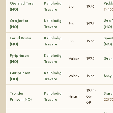
Gjerstad Tora
Kallblodig
Pjokk
Sto
1976
(NO)
Travare
T- 16
Gro Jerker
Kallblodig
Gro 
Sto
1976
(NO)
Travare
(NO)
Lerud Brutus
Kallblodig
Spen
Sto
1976
(NO)
Travare
(NO)
Fyriprinsen
Kallblodig
Valack
1975
Gran
(NO)
Travare
Guriprinsen
Kallblodig
Valack
1975
Åsny
(NO)
Travare
1974-
Trönder
Kallblodig
Sigr
Hingst
06-
Prinsen (NO)
Travare
2273
09