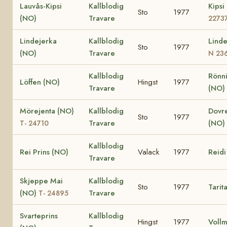
Lauvås-Kipsi
Kallblodig
Kipsi
Sto
1977
(NO)
Travare
2273
Lindejerka
Kallblodig
Lind
Sto
1977
(NO)
Travare
N 23
Kallblodig
Rönn
Löffen (NO)
Hingst
1977
Travare
(NO)
Mörejenta (NO)
Kallblodig
Dovr
Sto
1977
Travare
(NO)
T- 24710
Kallblodig
Rei Prins (NO)
Valack
1977
Reidi
Travare
Skjeppe Mai
Kallblodig
Sto
1977
Tarit
(NO)
Travare
T- 24895
Svarteprins
Kallblodig
Hingst
1977
Voll