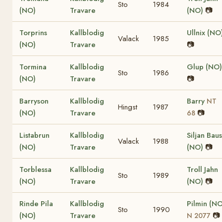
Sto
1984
(NO)
Travare
(NO)
📷
Torprins
Kallblodig
Ullnix (NO
Valack
1985
(NO)
Travare
📷
Tormina
Kallblodig
Glup (NO)
Sto
1986
(NO)
Travare
📷
Barryson
Kallblodig
Barry
NT
Hingst
1987
(NO)
Travare
📷
68
Listabrun
Kallblodig
Siljan Baus
Valack
1988
(NO)
Travare
(NO)
📷
Torblessa
Kallblodig
Troll Jahn
Sto
1989
(NO)
Travare
(NO)
📷
Rinde Pila
Kallblodig
Pilmin (NO
Sto
1990
(NO)
Travare
📷
N 2077