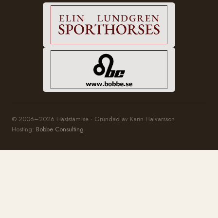
© 2006–2026 Häststam.se · Grundad av Karin Halvarsson
Hosting:
Bobbe Consulting