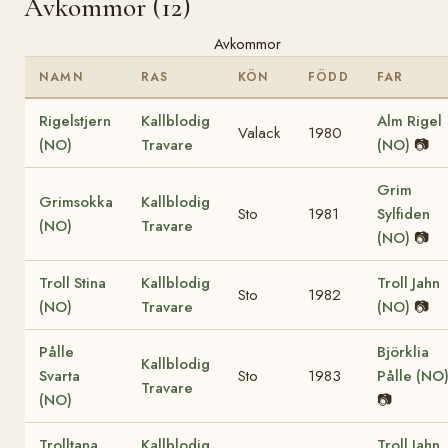
Avkommor (12)
Avkommor
NAMN
RAS
KÖN
FÖDD
FAR
Rigelstjern
Kallblodig
Alm Rigel
Valack
1980
(NO)
Travare
(NO)
📷
Grim
Grimsokka
Kallblodig
Sto
1981
Sylfiden
(NO)
Travare
(NO)
📷
Troll Stina
Kallblodig
Troll Jahn
Sto
1982
(NO)
Travare
(NO)
📷
Pålle
Björklia
Kallblodig
Svarta
Sto
1983
Pålle (NO
Travare
(NO)
📷
Trolltana
Kallblodig
Troll Jahn