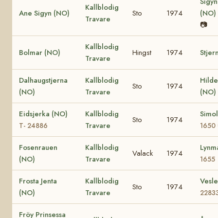
Sigyn
Kallblodig
Ane Sigyn (NO)
Sto
1974
(NO)
Travare
📷
Kallblodig
Bolmar (NO)
Hingst
1974
Stjer
Travare
Dalhaugstjerna
Kallblodig
Hilde
Sto
1974
(NO)
Travare
(NO)
Eidsjerka (NO)
Kallblodig
Simo
Sto
1974
Travare
T- 24886
1650
Fosenrauen
Kallblodig
Lynm
Valack
1974
(NO)
Travare
1655
Frosta Jenta
Kallblodig
Vesl
Sto
1974
(NO)
Travare
2283
Fröy Prinsessa