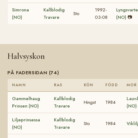
Simrona
Kallblodig
1992-
Lyngsvart
Sto
(NO)
Travare
03-08
(NO)
📷
Halvsyskon
PÅ FADERSIDAN (74)
NAMN
RAS
KÖN
FÖDD
MOR
Gammelhaug
Kallblodig
Lauvå
Hingst
1984
Prinsen (NO)
Travare
(NO)
Liljeprinsessa
Kallblodig
Sto
1984
Vikli
(NO)
Travare