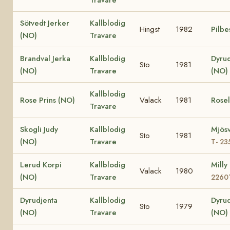
Sötvedt Jerker
Kallblodig
Hingst
1982
Pilbe
(NO)
Travare
Brandval Jerka
Kallblodig
Dyru
Sto
1981
(NO)
Travare
(NO)
Kallblodig
Rose Prins (NO)
Valack
1981
Rosel
Travare
Skogli Judy
Kallblodig
Mjösv
Sto
1981
(NO)
Travare
T- 23
Lerud Korpi
Kallblodig
Milly
Valack
1980
(NO)
Travare
2260
Dyrudjenta
Kallblodig
Dyru
Sto
1979
(NO)
Travare
(NO)