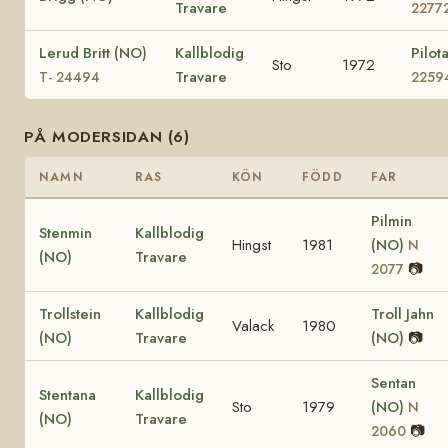
Travare
2277
Lerud Britt (NO)
Kallblodig
Pilot
Sto
1972
Travare
T- 24494
2259
PÅ MODERSIDAN (6)
NAMN
RAS
KÖN
FÖDD
FAR
Pilmin
Stenmin
Kallblodig
Hingst
1981
(NO)
N
(NO)
Travare
📷
2077
Trollstein
Kallblodig
Troll Jahn
Valack
1980
(NO)
Travare
(NO)
📷
Sentan
Stentana
Kallblodig
Sto
1979
(NO)
N
(NO)
Travare
📷
2060