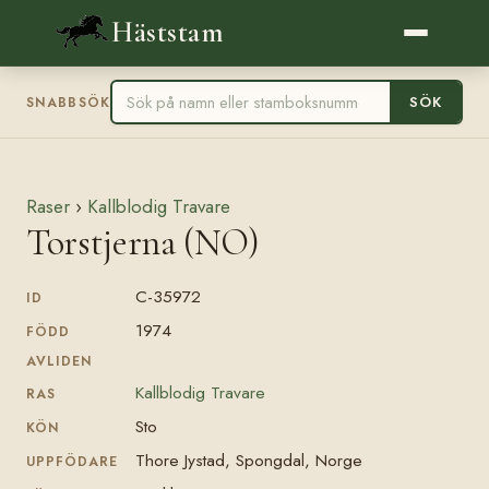
Häststam
SÖK
SNABBSÖK
Raser
›
Kallblodig Travare
Torstjerna (NO)
C-35972
ID
1974
FÖDD
AVLIDEN
Kallblodig Travare
RAS
Sto
KÖN
Thore Jystad, Spongdal, Norge
UPPFÖDARE