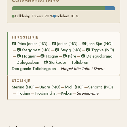
RASSAMMANSÄTTNING
Kallblodig Travare 90 %
Dölehäst 10 %
HINGSTLINJE
📷
Prins Jerker (NO)
📷
Jerker (NO)
📷
Jahn Sjur (NO)
—
—
📷
Steggbest (NO)
📷
Stegg (NO)
📷
Trygve (NO)
—
—
—
📷
Högnar
📷
Högne
📷
Kåre
📷
Dalegudbrand
—
—
—
—
Dölegubben
📷
Sterkoder
Toftebrun
—
—
—
—
Den gamle Toftehingsten
Hingst från Tofte i Dovre
—
STOLINJE
Stenina (NO)
Undra (NO)
Midli (NO)
Senorita (NO)
—
—
—
Frodina
Frodina d.ä.
Kvikka
Streitlibruna
—
—
—
—