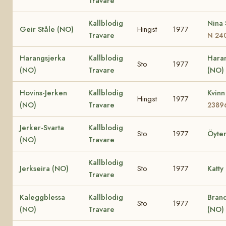
Travare
Kallblodig
Nina 
Geir Ståle (NO)
Hingst
1977
Travare
N 24
Harangsjerka
Kallblodig
Haran
Sto
1977
(NO)
Travare
(NO)
Hovins-Jerken
Kallblodig
Kvin
Hingst
1977
(NO)
Travare
2389
Jerker-Svarta
Kallblodig
Sto
1977
Öyte
(NO)
Travare
Kallblodig
Jerkseira (NO)
Sto
1977
Katty
Travare
Kaleggblessa
Kallblodig
Bran
Sto
1977
(NO)
Travare
(NO)