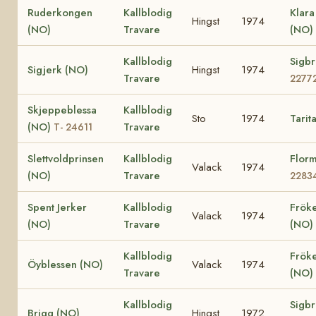
Ruderkongen
Kallblodig
Klar
Hingst
1974
(NO)
Travare
(NO)
Kallblodig
Sigbr
Sigjerk (NO)
Hingst
1974
Travare
2277
Skjeppeblessa
Kallblodig
Sto
1974
Tarit
(NO)
Travare
T- 24611
Slettvoldprinsen
Kallblodig
Flor
Valack
1974
(NO)
Travare
2283
Spent Jerker
Kallblodig
Frök
Valack
1974
(NO)
Travare
(NO)
Kallblodig
Frök
Öyblessen (NO)
Valack
1974
Travare
(NO)
Kallblodig
Sigbr
Brigg (NO)
Hingst
1972