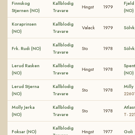
Finnskog
Kallblodig
Fjeld
Hingst
1979
Stjernen (NO)
Travare
(NO)
Koraprinsen
Kallblodig
Valack
1979
Sölvk
(NO)
Travare
Kallblodig
Frk. Rudi (NO)
Sto
1978
Sölvk
Travare
Lerud Rasken
Kallblodig
Spen
Hingst
1978
(NO)
Travare
(NO)
Lerud Stjerna
Kallblodig
Milly
Sto
1978
(NO)
Travare
2260
Molly Jerka
Kallblodig
Atlas
Sto
1978
(NO)
Travare
T- 22
Kallblodig
Foksar (NO)
Hingst
1977
Goli