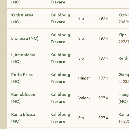
(NO)
Travare
Krokstjerna
Kallblodig
Krokl
Sto
1974
(NO)
Travare
2369
Kallblodig
Kipsi
Lionessa (NO)
Sto
1974
Travare
2273
Ljåmoblessa
Kallblodig
Sto
1974
Reidi
(NO)
Travare
Perle Prins
Kallblodig
Gamp
Hingst
1974
(NO)
Travare
N 23
Ramoblesen
Kallblodig
Haugl
Valack
1974
(NO)
Travare
(NO)
Ranta Blessa
Kallblodig
Ranta
Sto
1974
(NO)
Travare
T- 23