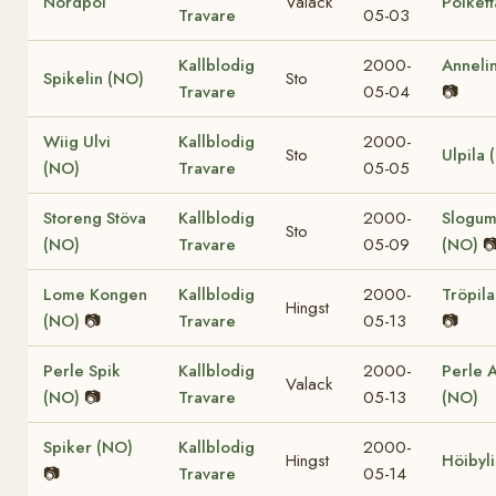
Nordpol
Valack
Polkett
Travare
05-03
Kallblodig
2000-
Anneli
Spikelin (NO)
Sto
Travare
05-04
📷
Wiig Ulvi
Kallblodig
2000-
Sto
Ulpila 
(NO)
Travare
05-05
Storeng Stöva
Kallblodig
2000-
Slogum 
Sto
(NO)
Travare
05-09
(NO)

Lome Kongen
Kallblodig
2000-
Tröpil
Hingst
(NO)
📷
Travare
05-13
📷
Perle Spik
Kallblodig
2000-
Perle 
Valack
(NO)
📷
Travare
05-13
(NO)
Spiker (NO)
Kallblodig
2000-
Hingst
Höibyli
📷
Travare
05-14