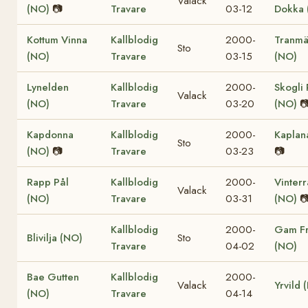
Valack
(NO)
📷
Travare
03-12
Dokka 
Kottum Vinna
Kallblodig
2000-
Tranmä
Sto
(NO)
Travare
03-15
(NO)
Lynelden
Kallblodig
2000-
Skogli
Valack
(NO)
Travare
03-20
(NO)

Kapdonna
Kallblodig
2000-
Kaplan
Sto
(NO)
📷
Travare
03-23
📷
Rapp Pål
Kallblodig
2000-
Vinter
Valack
(NO)
Travare
03-31
(NO)

Kallblodig
2000-
Gam F
Blivilja (NO)
Sto
Travare
04-02
(NO)
Bae Gutten
Kallblodig
2000-
Valack
Yrvild 
(NO)
Travare
04-14