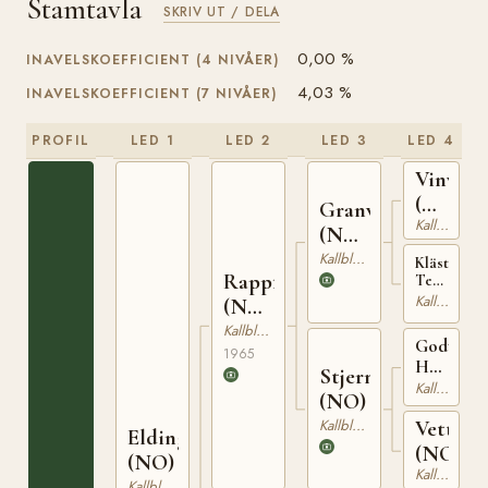
Stamtavla
SKRIV UT / DELA
0,00 %
INAVELSKOEFFICIENT (4 NIVÅER)
4,03 %
INAVELSKOEFFICIENT (7 NIVÅER)
PROFIL
LED 1
LED 2
LED 3
LED 4
Vinvar
(NO)
Granvar
Kallblodig Travare
T-
(NO)
230
NT
Kallblodig Travare
Klästad
Rappfot
52
Terna
(NO)
Kallblodig Travare
(NO)
T-
NT
Kallblodig Travare
1427
Godt
75
1965
Håp
Stjernefrid
(NO)
Kallblodig Travare
(NO)
T-
Kallblodig Travare
Vettam
256
Elding
(NO)
(NO)
Kallblodig Travare
Kallblodig Travare