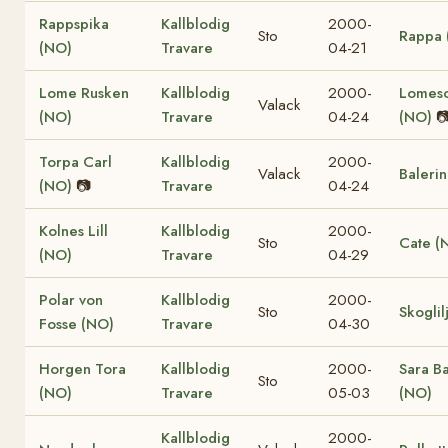
Rappspika
Kallblodig
2000-
Sto
Rappa 
(NO)
Travare
04-21
Lome Rusken
Kallblodig
2000-
Lomes
Valack
(NO)
Travare
04-24
(NO)

Torpa Carl
Kallblodig
2000-
Valack
Baleri
(NO)
📷
Travare
04-24
Kolnes Lill
Kallblodig
2000-
Sto
Cate (
(NO)
Travare
04-29
Polar von
Kallblodig
2000-
Sto
Skoglil
Fosse (NO)
Travare
04-30
Horgen Tora
Kallblodig
2000-
Sara B
Sto
(NO)
Travare
05-03
(NO)
Kallblodig
2000-