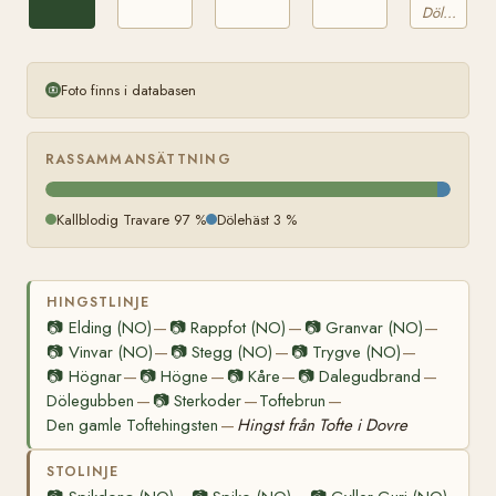
Dölehäst
15043
Foto finns i databasen
RASSAMMANSÄTTNING
Kallblodig Travare 97 %
Dölehäst 3 %
HINGSTLINJE
📷
Elding (NO)
📷
Rappfot (NO)
📷
Granvar (NO)
—
—
—
📷
Vinvar (NO)
📷
Stegg (NO)
📷
Trygve (NO)
—
—
—
📷
Högnar
📷
Högne
📷
Kåre
📷
Dalegudbrand
—
—
—
—
Dölegubben
📷
Sterkoder
Toftebrun
—
—
—
Den gamle Toftehingsten
Hingst från Tofte i Dovre
—
STOLINJE