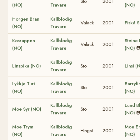
Sto
2001
(NO)
Travare
(NO)
Horgen Bran
Kallblodig
Valack
2001
Fiskå S
(NO)
Travare
Kosrappen
Kallblodig
Steine
Valack
2001
(NO)
Travare
(NO)

Kallblodig
Linspika (NO)
Sto
2001
Linsi (
Travare
Lykkje Turi
Kallblodig
Barryli
Sto
2001
(NO)
Travare
(NO)
Kallblodig
Lund B
Moe Syr (NO)
Sto
2001
Travare
(NO)

Moe Trym
Kallblodig
Moe E
Hingst
2001
(NO)
Travare
(NO)