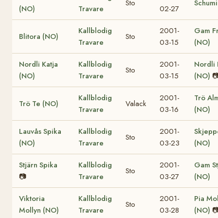
Sto
Schumi
(NO)
Travare
02-27
Kallblodig
2001-
Gam F
Blitora (NO)
Sto
Travare
03-15
(NO)
Nordli Katja
Kallblodig
2001-
Nordli 
Sto
(NO)
Travare
03-15
(NO)

Kallblodig
2001-
Trö Al
Trö Te (NO)
Valack
Travare
03-16
(NO)
Lauvås Spika
Kallblodig
2001-
Skjepp
Sto
(NO)
Travare
03-23
(NO)
Stjärn Spika
Kallblodig
2001-
Gam St
Sto
📷
Travare
03-27
(NO)
Viktoria
Kallblodig
2001-
Pia Mol
Sto
Mollyn (NO)
Travare
03-28
(NO)
