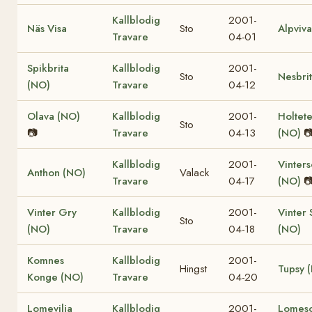
Kallblodig
2001-
Näs Visa
Sto
Alpviva
Travare
04-01
Spikbrita
Kallblodig
2001-
Sto
Nesbri
(NO)
Travare
04-12
Olava (NO)
Kallblodig
2001-
Holtet
Sto
📷
Travare
04-13
(NO)

Kallblodig
2001-
Vinters
Anthon (NO)
Valack
Travare
04-17
(NO)

Vinter Gry
Kallblodig
2001-
Vinter 
Sto
(NO)
Travare
04-18
(NO)
Komnes
Kallblodig
2001-
Hingst
Tupsy 
Konge (NO)
Travare
04-20
Lomevilja
Kallblodig
2001-
Lomes