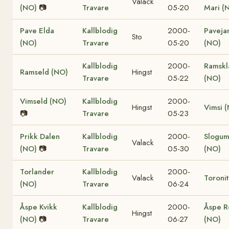
Valack
(NO)
📷
Travare
05-20
Mari (
Pave Elda
Kallblodig
2000-
Paveja
Sto
(NO)
Travare
05-20
(NO)
Kallblodig
2000-
Ramskl
Ramseld (NO)
Hingst
Travare
05-22
(NO)
Vimseld (NO)
Kallblodig
2000-
Hingst
Vimsi 
📷
Travare
05-23
Prikk Dalen
Kallblodig
2000-
Slogum
Valack
(NO)
📷
Travare
05-30
(NO)
Torlander
Kallblodig
2000-
Valack
Toroni
(NO)
Travare
06-24
Åspe Kvikk
Kallblodig
2000-
Åspe R
Hingst
(NO)
📷
Travare
06-27
(NO)