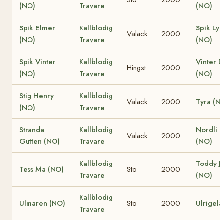
Sto
2000
(NO)
Travare
(NO)
Spik Elmer
Kallblodig
Spik L
Valack
2000
(NO)
Travare
(NO)
Spik Vinter
Kallblodig
Vinter 
Hingst
2000
(NO)
Travare
(NO)
Stig Henry
Kallblodig
Valack
2000
Tyra (
(NO)
Travare
Stranda
Kallblodig
Nordli
Valack
2000
Gutten (NO)
Travare
(NO)
Kallblodig
Toddy 
Tess Ma (NO)
Sto
2000
Travare
(NO)
Kallblodig
Ulmaren (NO)
Sto
2000
Ulrigel
Travare