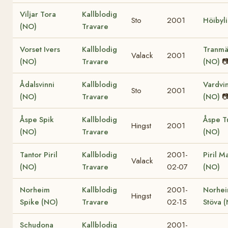
Viljar Tora
Kallblodig
Sto
2001
Höibyli
(NO)
Travare
Vorset Ivers
Kallblodig
Tranmä
Valack
2001
(NO)
Travare
(NO)

Ådalsvinni
Kallblodig
Vardvin
Sto
2001
(NO)
Travare
(NO)

Åspe Spik
Kallblodig
Åspe T
Hingst
2001
(NO)
Travare
(NO)
Tantor Piril
Kallblodig
2001-
Piril M
Valack
(NO)
Travare
02-07
(NO)
Norheim
Kallblodig
2001-
Norhe
Hingst
Spike (NO)
Travare
02-15
Stöva 
Schudona
Kallblodig
2001-