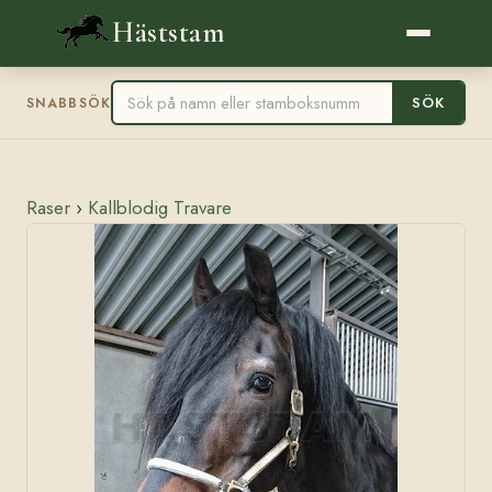
Häststam
SÖK
SNABBSÖK
Raser
›
Kallblodig Travare