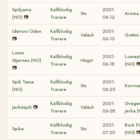
Spikjama
Kallblodig
2001-
Sto
Aroma
(NO)
📷
Travare
06-12
Idenors Oden
Kallblodig
2001-
Valack
Gottmi
📷
Travare
06-15
Lome
Kallblodig
2001-
Lomest
Stjernen (NO)
Hingst
Travare
06-18
(NO)

📷
Spik Tassa
Kallblodig
2001-
Sto
Korrin
(NO)
Travare
06-25
Kallblodig
2001-
Grege
Jerköspik
📷
Valack
Travare
06-28
Jerka 
Kallblodig
2001-
Bork Pi
Spika
Sto
Travare
07-20
(NO)
