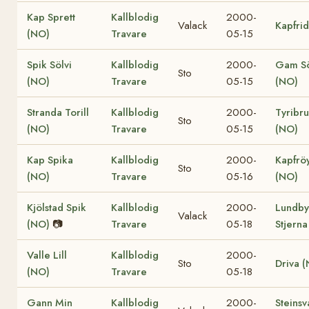
Kap Sprett
Kallblodig
2000-
Valack
Kapfri
(NO)
Travare
05-15
Spik Sölvi
Kallblodig
2000-
Gam Sö
Sto
(NO)
Travare
05-15
(NO)
Stranda Torill
Kallblodig
2000-
Tyribr
Sto
(NO)
Travare
05-15
(NO)
Kap Spika
Kallblodig
2000-
Kapfrö
Sto
(NO)
Travare
05-16
(NO)
Kjölstad Spik
Kallblodig
2000-
Lundby
Valack
(NO)
📷
Travare
05-18
Stjerna
Valle Lill
Kallblodig
2000-
Sto
Driva 
(NO)
Travare
05-18
Gann Min
Kallblodig
2000-
Steinsv