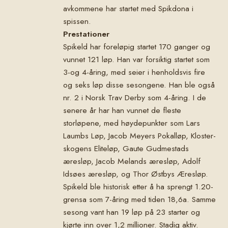
avkommene har startet med Spikdona i
spissen.
Prestationer
Spikeld har foreløpig startet 170 ganger og
vunnet 121 løp. Han var forsiktig startet som
3-og 4-åring, med seier i henholdsvis fire
og seks løp disse sesongene. Han ble også
nr. 2 i Norsk Trav Derby som 4-åring. I de
senere år har han vunnet de fleste
storløpene, med høydepunkter som Lars
Laumbs Løp, Jacob Meyers Pokalløp, Kloster-
skogens Eliteløp, Gaute Gudmestads
æresløp, Jacob Melands æresløp, Adolf
Idsøes æresløp, og Thor Østbys Æresløp.
Spikeld ble historisk etter å ha sprengt 1.20-
grensa som 7-åring med tiden 18,6a. Samme
sesong vant han 19 løp på 23 starter og
kjørte inn over 1,2 millioner. Stadig aktiv.