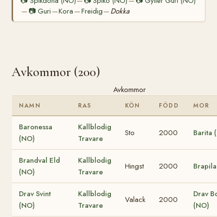
📷
Spikdona (NO)
📷
Spiko (NO)
📷
Gyller Guri (NO)
—
—
📷
Guri
Kora
Freidig
Dokka
—
—
—
—
Avkommor (200)
Avkommor
NAMN
RAS
KÖN
FÖDD
MOR
Baronessa
Kallblodig
Sto
2000
Barita 
(NO)
Travare
Brandval Eld
Kallblodig
Hingst
2000
Brapil
(NO)
Travare
Drav Svint
Kallblodig
Drav B
Valack
2000
(NO)
Travare
(NO)