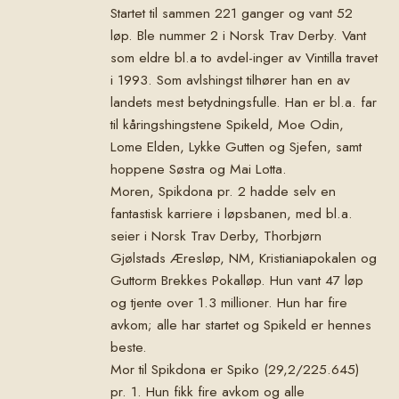
Startet til sammen 221 ganger og vant 52
løp. Ble nummer 2 i Norsk Trav Derby. Vant
som eldre bl.a to avdel-inger av Vintilla travet
i 1993. Som avlshingst tilhører han en av
landets mest betydningsfulle. Han er bl.a. far
til kåringshingstene Spikeld, Moe Odin,
Lome Elden, Lykke Gutten og Sjefen, samt
hoppene Søstra og Mai Lotta.
Moren, Spikdona pr. 2 hadde selv en
fantastisk karriere i løpsbanen, med bl.a.
seier i Norsk Trav Derby, Thorbjørn
Gjølstads Æresløp, NM, Kristianiapokalen og
Guttorm Brekkes Pokalløp. Hun vant 47 løp
og tjente over 1.3 millioner. Hun har fire
avkom; alle har startet og Spikeld er hennes
beste.
Mor til Spikdona er Spiko (29,2/225.645)
pr. 1. Hun fikk fire avkom og alle