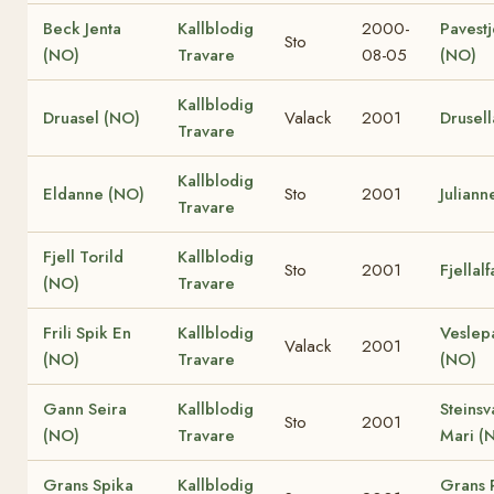
Beck Jenta
Kallblodig
2000-
Pavest
Sto
(NO)
Travare
08-05
(NO)
Kallblodig
Druasel (NO)
Valack
2001
Drusel
Travare
Kallblodig
Eldanne (NO)
Sto
2001
Juliann
Travare
Fjell Torild
Kallblodig
Sto
2001
Fjellal
(NO)
Travare
Frili Spik En
Kallblodig
Veslep
Valack
2001
(NO)
Travare
(NO)
Gann Seira
Kallblodig
Steinsv
Sto
2001
(NO)
Travare
Mari (
Grans Spika
Kallblodig
Grans R