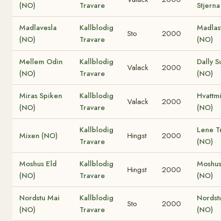
(NO)
Travare
Stjerna
Madlavesla
Kallblodig
Madlas
Sto
2000
(NO)
Travare
(NO)
Mellem Odin
Kallblodig
Dally S
Valack
2000
(NO)
Travare
(NO)
Miras Spiken
Kallblodig
Hvattm
Valack
2000
(NO)
Travare
(NO)
Kallblodig
Lene Tr
Mixen (NO)
Hingst
2000
Travare
(NO)
Moshus Eld
Kallblodig
Moshus
Hingst
2000
(NO)
Travare
(NO)
Nordstu Mai
Kallblodig
Nordstu
Sto
2000
(NO)
Travare
(NO)