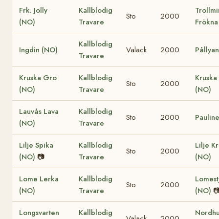
Frk. Jolly
Kallblodig
Trollmi
Sto
2000
(NO)
Travare
Frökna
Kallblodig
Ingdin (NO)
Valack
2000
Pållya
Travare
Kruska Gro
Kallblodig
Kruska 
Sto
2000
(NO)
Travare
(NO)
Lauvås Lava
Kallblodig
Sto
2000
Paulin
(NO)
Travare
Lilje Spika
Kallblodig
Lilje K
Sto
2000
(NO)
📷
Travare
(NO)
Lome Lerka
Kallblodig
Lomest
Sto
2000
(NO)
Travare
(NO)

Longsvarten
Kallblodig
Nordhu
Valack
2000