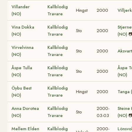
Villander
Kallblodig
Hingst
2000
Villjer
(NO)
Travare
Vina Dokka
Kallblodig
Stjerne
Sto
2000
(NO)
Travare
(NO)

Virvelvinna
Kallblodig
Sto
2000
Aksvar
(NO)
Travare
Åspe Tulla
Kallblodig
Åspe T
Sto
2000
(NO)
Travare
(NO)
Öybu Best
Kallblodig
Hingst
2000
Tanga 
(NO)
Travare
Anna Dorotea
Kallblodig
2000-
Steine
Sto
(NO)
Travare
03-03
(NO)

Mellem Elden
Kallblodig
2000-
Lönsvol