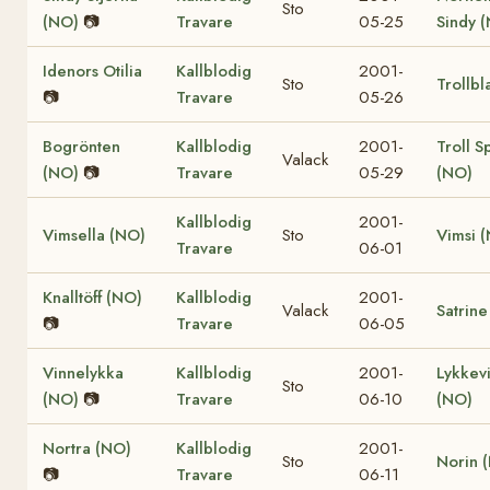
Sto
(NO)
📷
Travare
05-25
Sindy 
Idenors Otilia
Kallblodig
2001-
Sto
Trollbl
📷
Travare
05-26
Bogrönten
Kallblodig
2001-
Troll S
Valack
(NO)
📷
Travare
05-29
(NO)
Kallblodig
2001-
Vimsella (NO)
Sto
Vimsi 
Travare
06-01
Knalltöff (NO)
Kallblodig
2001-
Valack
Satrine
📷
Travare
06-05
Vinnelykka
Kallblodig
2001-
Lykkev
Sto
(NO)
📷
Travare
06-10
(NO)
Nortra (NO)
Kallblodig
2001-
Sto
Norin 
📷
Travare
06-11