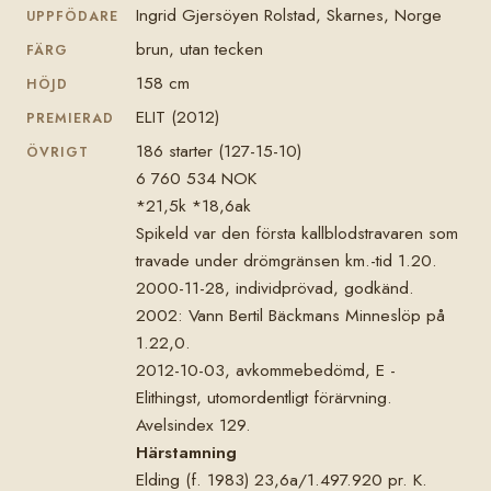
Ingrid Gjersöyen Rolstad, Skarnes, Norge
UPPFÖDARE
brun, utan tecken
FÄRG
158 cm
HÖJD
ELIT (2012)
PREMIERAD
186 starter (127-15-10)
ÖVRIGT
6 760 534 NOK
*21,5k *18,6ak
Spikeld var den första kallblodstravaren som
travade under drömgränsen km.-tid 1.20.
2000-11-28, individprövad, godkänd.
2002: Vann Bertil Bäckmans Minneslöp på
1.22,0.
2012-10-03, avkommebedömd, E -
Elithingst, utomordentligt förärvning.
Avelsindex 129.
Härstamning
Elding (f. 1983) 23,6a/1.497.920 pr. K.