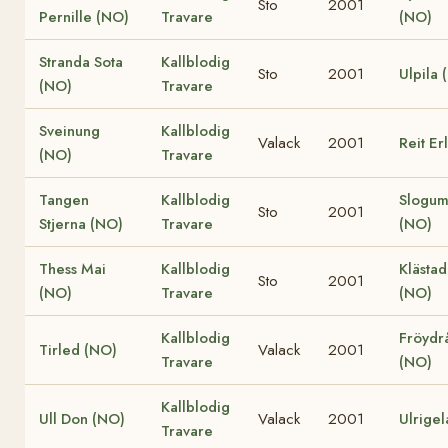
Sto
2001
Pernille (NO)
Travare
(NO)
Stranda Sota
Kallblodig
Sto
2001
Ulpila 
(NO)
Travare
Sveinung
Kallblodig
Valack
2001
Reit Er
(NO)
Travare
Tangen
Kallblodig
Slogum
Sto
2001
Stjerna (NO)
Travare
(NO)
Thess Mai
Kallblodig
Klästad
Sto
2001
(NO)
Travare
(NO)
Kallblodig
Fröydr
Tirled (NO)
Valack
2001
Travare
(NO)
Kallblodig
Ull Don (NO)
Valack
2001
Ulrigel
Travare