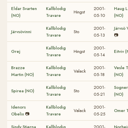
Eldar Svarten
Kallblodig
2001-
Haug L
Hingst
(NO)
Travare
05-10
(NO)
Kallblodig
2001-
Järvsö 
Järvsövinni
Sto
Travare
05-13
📷
Kallblodig
2001-
Grej
Hingst
Eitviv 
Travare
05-14
Brazze
Kallblodig
2001-
Vesle T
Valack
Martin (NO)
Travare
05-18
(NO)
Kallblodig
2001-
Sogne
Spirea (NO)
Sto
Travare
05-21
(NO)
Idenors
Kallblodig
2001-
Valack
Omer T
Obelix
📷
Travare
05-25
Sindy Stjerna
Kallblodig
2001-
Norhe