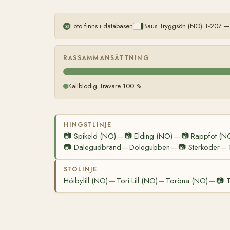
Foto finns i databasen
Baus Tryggsön (NO) T-207 — 
RASSAMMANSÄTTNING
Kallblodig Travare 100 %
HINGSTLINJE
📷
Spikeld (NO)
📷
Elding (NO)
📷
Rappfot (N
—
—
📷
Dalegudbrand
Dölegubben
📷
Sterkoder
—
—
—
STOLINJE
Höibylill (NO)
Tori Lill (NO)
Toröna (NO)
📷
T
—
—
—