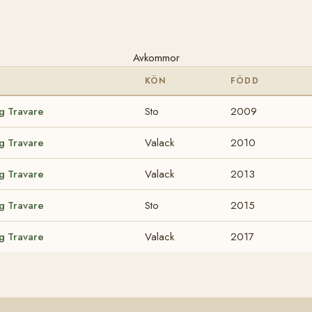
Avkommor
KÖN
FÖDD
ig Travare
Sto
2009
ig Travare
Valack
2010
ig Travare
Valack
2013
ig Travare
Sto
2015
ig Travare
Valack
2017