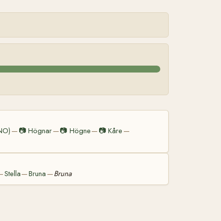
NO)
📷
Högnar
📷
Högne
📷
Kåre
—
—
—
—
Stella
Bruna
Bruna
—
—
—