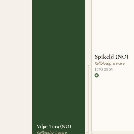
Spikeld (NO)
Kallblodig Travare
1993-05-05
Viljar Tora (NO)
Kallblodig Travare