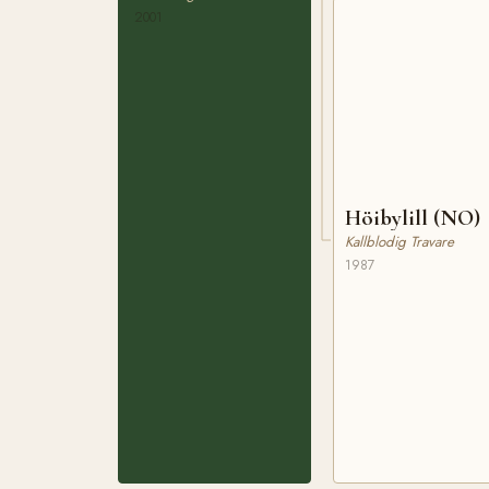
2001
Höibylill (NO)
Kallblodig Travare
1987