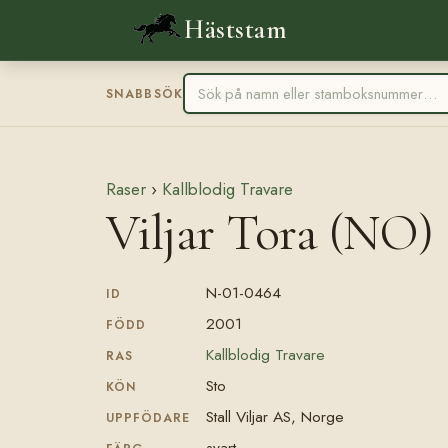
Häststam
SNABBSÖK
Raser
›
Kallblodig Travare
Viljar Tora (NO)
N-01-0464
ID
2001
FÖDD
Kallblodig Travare
RAS
Sto
KÖN
Stall Viljar AS, Norge
UPPFÖDARE
svart