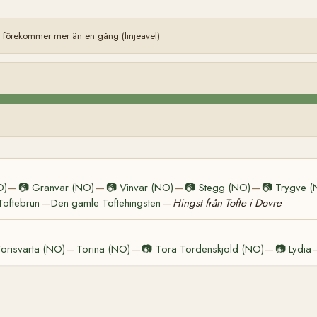
förekommer mer än en gång (linjeavel)
O)
📷
Granvar (NO)
📷
Vinvar (NO)
📷
Stegg (NO)
📷
Trygve (
—
—
—
—
Toftebrun
Den gamle Toftehingsten
Hingst från Tofte i Dovre
—
—
orisvarta (NO)
Torina (NO)
📷
Tora Tordenskjold (NO)
📷
Lydia
—
—
—