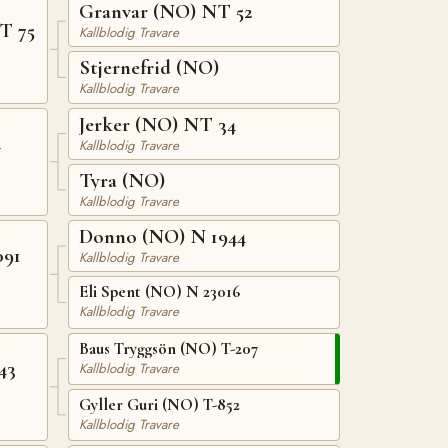
Granvar (NO) NT 52
T 75
Kallblodig Travare
Stjernefrid (NO)
Kallblodig Travare
Jerker (NO) NT 34
4
Kallblodig Travare
Tyra (NO)
Kallblodig Travare
Donno (NO) N 1944
091
Kallblodig Travare
Eli Spent (NO) N 23016
Kallblodig Travare
Baus Tryggsön (NO) T-207
43
Kallblodig Travare
Gyller Guri (NO) T-852
Kallblodig Travare