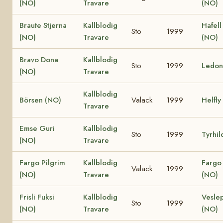
(NO)
Travare
(NO)
Braute Stjerna
Kallblodig
Hafell
Sto
1999
(NO)
Travare
(NO)
Bravo Dona
Kallblodig
Sto
1999
Ledon
(NO)
Travare
Kallblodig
Börsen (NO)
Valack
1999
Helfly
Travare
Emse Guri
Kallblodig
Sto
1999
Tyrhil
(NO)
Travare
Fargo Pilgrim
Kallblodig
Fargo 
Valack
1999
(NO)
Travare
(NO)
Frisli Fuksi
Kallblodig
Vesle
Sto
1999
(NO)
Travare
(NO)