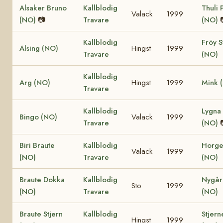
Alsaker Bruno
Kallblodig
Thuli 
Valack
1999
(NO)
📷
Travare
(NO)
Kallblodig
Fröy S
Alsing (NO)
Hingst
1999
Travare
(NO)
Kallblodig
Arg (NO)
Hingst
1999
Mink 
Travare
Kallblodig
Lygna 
Bingo (NO)
Valack
1999
Travare
(NO)
Biri Braute
Kallblodig
Horge
Valack
1999
(NO)
Travare
(NO)
Braute Dokka
Kallblodig
Nygår
Sto
1999
(NO)
Travare
(NO)
Braute Stjern
Kallblodig
Stjern
Hingst
1999