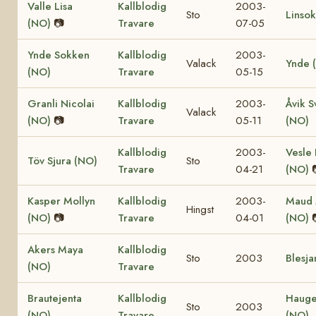
Valle Lisa
Kallblodig
2003-
Sto
Linso
(NO)
📷
Travare
07-05
Ynde Sokken
Kallblodig
2003-
Valack
Ynde 
(NO)
Travare
05-15
Granli Nicolai
Kallblodig
2003-
Åvik S
Valack
(NO)
📷
Travare
05-11
(NO)
Kallblodig
2003-
Vesle 
Töv Sjura (NO)
Sto
Travare
04-21
(NO)
Kasper Mollyn
Kallblodig
2003-
Maud 
Hingst
(NO)
📷
Travare
04-01
(NO)
Akers Maya
Kallblodig
Sto
2003
Blesja
(NO)
Travare
Brautejenta
Kallblodig
Haug
Sto
2003
(NO)
Travare
(NO)