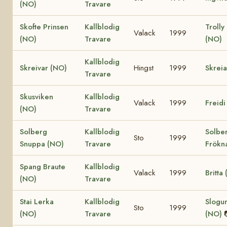
(NO)
Travare
Skofte Prinsen
Kallblodig
Trolly
Valack
1999
(NO)
Travare
(NO)
Kallblodig
Skreivar (NO)
Hingst
1999
Skrei
Travare
Skusviken
Kallblodig
Valack
1999
Freidi
(NO)
Travare
Solberg
Kallblodig
Solbe
Sto
1999
Snuppa (NO)
Travare
Frökn
Spang Braute
Kallblodig
Valack
1999
Britta
(NO)
Travare
Stai Lerka
Kallblodig
Slogum
Sto
1999
(NO)
Travare
(NO)