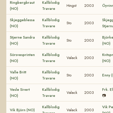
Ringbergbraut
Kallblodig
Hingst
2003
Öyvin
(NO)
Travare
Skjeggeblessa
Kallblodig
Skjeg
Sto
2003
(NO)
Travare
Stjern
Stjerne Sandra
Kallblodig
Björke
Sto
2003
(NO)
Travare
(NO)
Sörsvesprinten
Kallblodig
Kvitsp
Valack
2003
(NO)
Travare
(NO)
Valle Britt
Kallblodig
Sto
2003
Enny 
(NO)
Travare
Vesle Sivert
Kallblodig
Frk. E
Valack
2003
(NO)
Travare
📷
Kallblodig
Vik Pe
Vik Björn (NO)
Valack
2003
Travare
(NO)