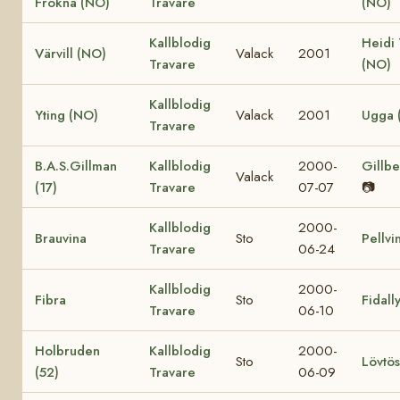
Frökna (NO)
Travare
(NO)
Kallblodig
Heidi
Värvill (NO)
Valack
2001
Travare
(NO)
Kallblodig
Yting (NO)
Valack
2001
Ugga 
Travare
B.A.S.Gillman
Kallblodig
2000-
Gillbe
Valack
(17)
Travare
07-07
📷
Kallblodig
2000-
Brauvina
Sto
Pellvi
Travare
06-24
Kallblodig
2000-
Fibra
Sto
Fidall
Travare
06-10
Holbruden
Kallblodig
2000-
Sto
Lövtös
(52)
Travare
06-09