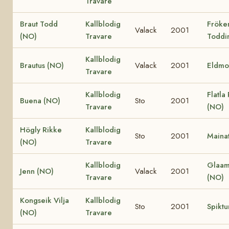
Travare
Braut Todd
Kallblodig
Fröke
Valack
2001
(NO)
Travare
Toddi
Kallblodig
Brautus (NO)
Valack
2001
Eldmo
Travare
Kallblodig
Flatla
Buena (NO)
Sto
2001
Travare
(NO)
Högly Rikke
Kallblodig
Sto
2001
Mainat
(NO)
Travare
Kallblodig
Glaam
Jenn (NO)
Valack
2001
Travare
(NO)
Kongseik Vilja
Kallblodig
Sto
2001
Spiktu
(NO)
Travare