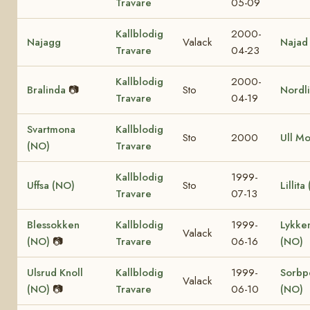
Travare
05-09
Kallblodig
2000-
Najagg
Valack
Najad
Travare
04-23
Kallblodig
2000-
Bralinda
📷
Sto
Nordl
Travare
04-19
Svartmona
Kallblodig
Sto
2000
Ull M
(NO)
Travare
Kallblodig
1999-
Uffsa (NO)
Sto
Lillita
Travare
07-13
Blessokken
Kallblodig
1999-
Lykke
Valack
(NO)
📷
Travare
06-16
(NO)
Ulsrud Knoll
Kallblodig
1999-
Sorbp
Valack
(NO)
📷
Travare
06-10
(NO)