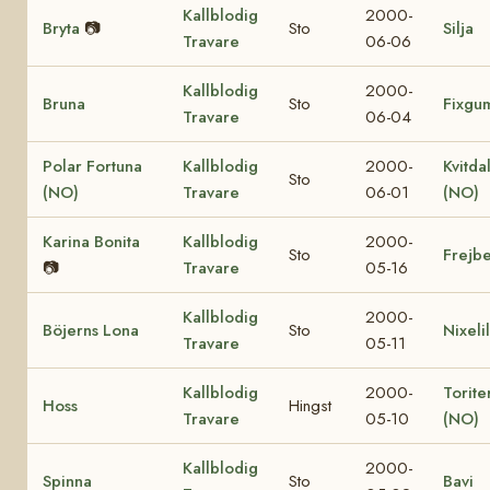
Kallblodig
2000-
Bryta
📷
Sto
Silja
Travare
06-06
Kallblodig
2000-
Bruna
Sto
Fixgu
Travare
06-04
Polar Fortuna
Kallblodig
2000-
Kvitda
Sto
(NO)
Travare
06-01
(NO)
Karina Bonita
Kallblodig
2000-
Sto
Frejbe
📷
Travare
05-16
Kallblodig
2000-
Böjerns Lona
Sto
Nixelil
Travare
05-11
Kallblodig
2000-
Torite
Hoss
Hingst
Travare
05-10
(NO)
Kallblodig
2000-
Spinna
Sto
Bavi