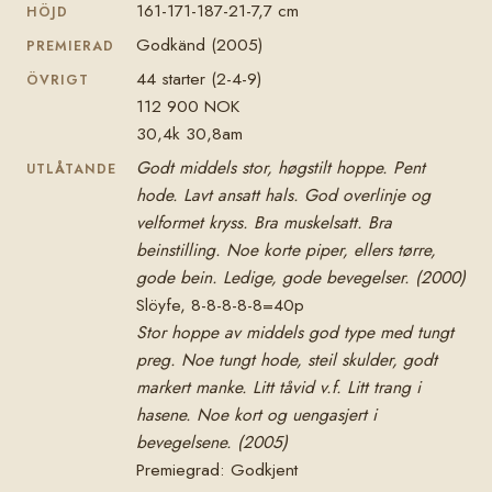
161-171-187-21-7,7 cm
HÖJD
Godkänd (2005)
PREMIERAD
44 starter (2-4-9)
ÖVRIGT
112 900 NOK
30,4k 30,8am
Godt middels stor, høgstilt hoppe. Pent
UTLÅTANDE
hode. Lavt ansatt hals. God overlinje og
velformet kryss. Bra muskelsatt. Bra
beinstilling. Noe korte piper, ellers tørre,
gode bein. Ledige, gode bevegelser. (2000)
Slöyfe, 8-8-8-8-8=40p
Stor hoppe av middels god type med tungt
preg. Noe tungt hode, steil skulder, godt
markert manke. Litt tåvid v.f. Litt trang i
hasene. Noe kort og uengasjert i
bevegelsene. (2005)
Premiegrad: Godkjent