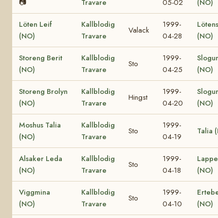
📷
Travare
05-02
(NO)
Löten Leif
Kallblodig
1999-
Lötens
Valack
(NO)
Travare
04-28
(NO)
Storeng Berit
Kallblodig
1999-
Slogu
Sto
(NO)
Travare
04-25
(NO)
Storeng Brolyn
Kallblodig
1999-
Slogu
Hingst
(NO)
Travare
04-20
(NO)
Moshus Talia
Kallblodig
1999-
Sto
Talia 
(NO)
Travare
04-19
Alsaker Leda
Kallblodig
1999-
Lappe
Sto
(NO)
Travare
04-18
(NO)
Viggmina
Kallblodig
1999-
Ertebe
Sto
(NO)
Travare
04-10
(NO)