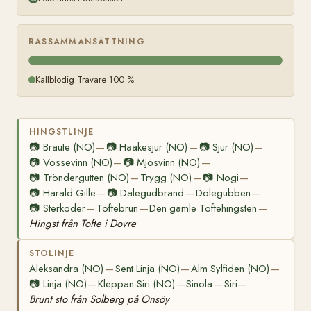
RASSAMMANSÄTTNING
Kallblodig Travare 100 %
HINGSTLINJE
📷
Braute (NO)
📷
Haakesjur (NO)
📷
Sjur (NO)
—
—
—
📷
Vossevinn (NO)
📷
Mjösvinn (NO)
—
—
📷
Tröndergutten (NO)
Trygg (NO)
📷
Nogi
—
—
—
📷
Harald Gille
📷
Dalegudbrand
Dölegubben
—
—
—
📷
Sterkoder
Toftebrun
Den gamle Toftehingsten
—
—
—
Hingst från Tofte i Dovre
STOLINJE
Aleksandra (NO)
Sent Linja (NO)
Alm Sylfiden (NO)
—
—
—
📷
Linja (NO)
Kleppan-Siri (NO)
Sinola
Siri
—
—
—
—
Brunt sto från Solberg på Onsöy