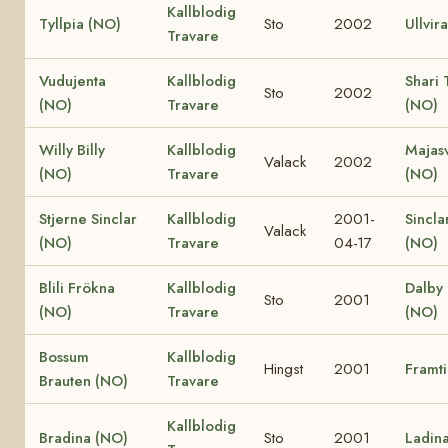
Kallblodig
Tyllpia (NO)
Sto
2002
Ullvir
Travare
Vudujenta
Kallblodig
Shari 
Sto
2002
(NO)
Travare
(NO)
Willy Billy
Kallblodig
Majas
Valack
2002
(NO)
Travare
(NO)
Stjerne Sinclar
Kallblodig
2001-
Sincla
Valack
(NO)
Travare
04-17
(NO)
Blili Frökna
Kallblodig
Dalby 
Sto
2001
(NO)
Travare
(NO)
Bossum
Kallblodig
Hingst
2001
Framt
Brauten (NO)
Travare
Kallblodig
Bradina (NO)
Sto
2001
Ladin