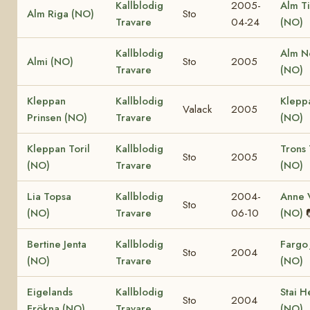
Kallblodig
2005-
Alm T
Alm Riga (NO)
Sto
Travare
04-24
(NO)
Kallblodig
Alm N
Almi (NO)
Sto
2005
Travare
(NO)
Kleppan
Kallblodig
Klepp
Valack
2005
Prinsen (NO)
Travare
(NO)
Kleppan Toril
Kallblodig
Trons 
Sto
2005
(NO)
Travare
(NO)
Lia Topsa
Kallblodig
2004-
Anne V
Sto
(NO)
Travare
06-10
(NO)
Bertine Jenta
Kallblodig
Fargo 
Sto
2004
(NO)
Travare
(NO)
Eigelands
Kallblodig
Stai H
Sto
2004
Frökna (NO)
Travare
(NO)