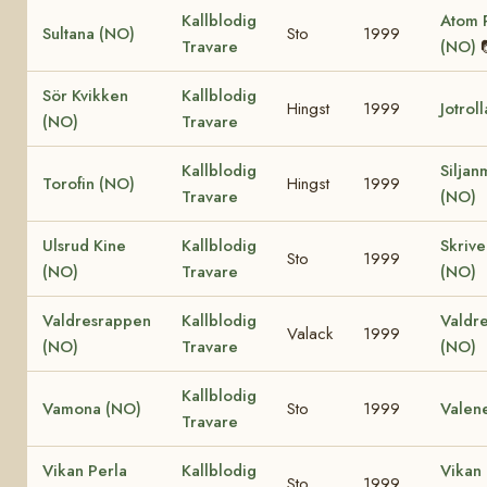
Kallblodig
Atom P
Sultana (NO)
Sto
1999
Travare
(NO)
Sör Kvikken
Kallblodig
Hingst
1999
Jotrol
(NO)
Travare
Kallblodig
Siljan
Torofin (NO)
Hingst
1999
Travare
(NO)
Ulsrud Kine
Kallblodig
Skriv
Sto
1999
(NO)
Travare
(NO)
Valdresrappen
Kallblodig
Valdr
Valack
1999
(NO)
Travare
(NO)
Kallblodig
Vamona (NO)
Sto
1999
Valen
Travare
Vikan Perla
Kallblodig
Vikan 
Sto
1999