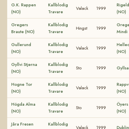
G.K. Rappen
Kallblodig
Rigeld
Valack
1999
(NO)
Travare
(NO)
Gregers
Kallblodig
Grege
Hingst
1999
Braute (NO)
Travare
Mindi
Gullerund
Kallblodig
Helle
Valack
1999
(NO)
Travare
(NO)
Gyllvi Stjerna
Kallblodig
Sto
1999
Gylls
(NO)
Travare
Hogne Tor
Kallblodig
Rappv
Valack
1999
(NO)
Travare
(NO)
Högda Alma
Kallblodig
Öyers
Sto
1999
(NO)
Travare
(NO)
Jåra Fresen
Kallblodig
Valack
1999
Dubli