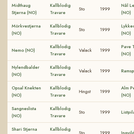
Midthaug
Kallblodig
Nål L
Sto
1999
Stjerna (NO)
Travare
(NO)
Mörkvestjerna
Kallblodig
Lykke
Sto
1999
(NO)
Travare
(NO)
Kallblodig
Pave T
Nemo (NO)
Valack
1999
Travare
(NO)
Nylendbalder
Kallblodig
Valack
1999
Ramsp
(NO)
Travare
Opsal Knekten
Kallblodig
Alm P
Hingst
1999
(NO)
Travare
(NO)
Sangneslista
Kallblodig
Sto
1999
Listpi
(NO)
Travare
Shari Stjerna
Kallblodig
Sto
1999
Ingvil