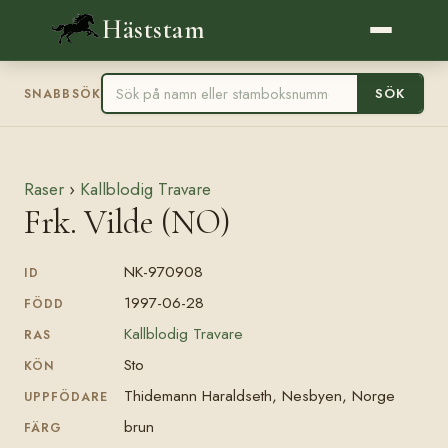
Häststam
SÖK
SNABBSÖK
Raser
›
Kallblodig Travare
Frk. Vilde (NO)
NK-970908
ID
1997-06-28
FÖDD
Kallblodig Travare
RAS
Sto
KÖN
Thidemann Haraldseth, Nesbyen, Norge
UPPFÖDARE
brun
FÄRG