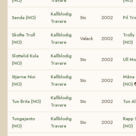
(NO)
Travare
(NO)
Kallblodig
Senda (NO)
Sto
2002
Pil Tr
Travare
Skofte Troll
Kallblodig
Trolly
Valack
2002
(NO)
Travare
(NO)
Slottelid Kula
Kallblodig
Sto
2002
Ull M
(NO)
Travare
Stjerne Nixi
Kallblodig
Måna 
Sto
2002
(NO)
Travare
(NO)
Kallblodig
Tun Brita (NO)
Sto
2002
Tun A
Travare
Tungejento
Kallblodig
Rapp 
Sto
2002
(NO)
Travare
(NO)