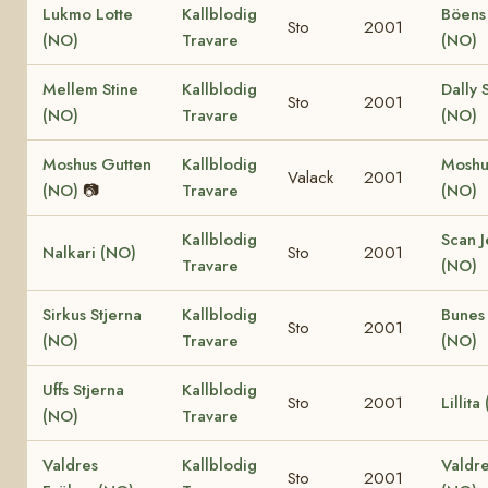
Lukmo Lotte
Kallblodig
Böens
Sto
2001
(NO)
Travare
(NO)
Mellem Stine
Kallblodig
Dally 
Sto
2001
(NO)
Travare
(NO)
Moshus Gutten
Kallblodig
Moshus
Valack
2001
(NO)
📷
Travare
(NO)
Kallblodig
Scan J
Nalkari (NO)
Sto
2001
Travare
(NO)
Sirkus Stjerna
Kallblodig
Bunes
Sto
2001
(NO)
Travare
(NO)
Uffs Stjerna
Kallblodig
Sto
2001
Lillita
(NO)
Travare
Valdres
Kallblodig
Valdr
Sto
2001