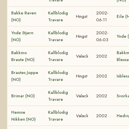
Bakke Raven
Kallblodig
2002-
Hingst
Eile (
(NO)
Travare
06-11
Ynde Stjern
Kallblodig
2002-
Hingst
Ynde 
(NO)
Travare
06-03
Bakkmo
Kallblodig
Bakk
Valack
2002
Braute (NO)
Travare
Bless
Brautes Joppe
Kallblodig
Hingst
2002
Isbles
(NO)
Travare
Kallblodig
Brimar (NO)
Valack
2002
Svork
Travare
Hemne
Kallblodig
Valack
2002
Hedvi
Nikken (NO)
Travare