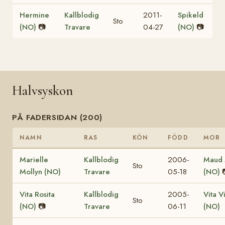
Hermine
Kallblodig
2011-
Spikeld
Sto
(NO)
📷
Travare
04-27
(NO)
📷
Halvsyskon
PÅ FADERSIDAN (200)
NAMN
RAS
KÖN
FÖDD
MOR
Marielle
Kallblodig
2006-
Maud 
Sto
Mollyn (NO)
Travare
05-18
(NO)
Vita Rosita
Kallblodig
2005-
Vita V
Sto
(NO)
📷
Travare
06-11
(NO)