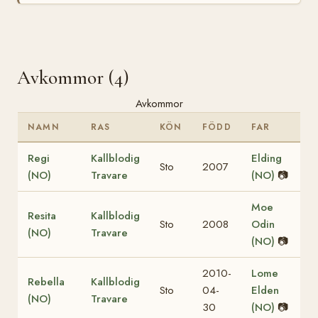
Avkommor (4)
Avkommor
NAMN
RAS
KÖN
FÖDD
FAR
Regi
Kallblodig
Elding
Sto
2007
(NO)
Travare
(NO)
📷
Moe
Resita
Kallblodig
Sto
2008
Odin
(NO)
Travare
(NO)
📷
2010-
Lome
Rebella
Kallblodig
Sto
04-
Elden
(NO)
Travare
30
(NO)
📷