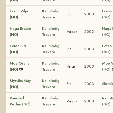
Fraun Vilja
Kallblodig
Fraun 
Sto
2003
(NO)
Travare
(NO)
Haga Braute
Kallblodig
Haga 
Valack
2003
(NO)
Travare
(NO)
Löten Siri
Kallblodig
Löten
Sto
2003
(NO)
Travare
(NO)
Moe Granar
Kallblodig
Moe V
Hingst
2003
(NO)
📷
Travare
(NO)
Myrviks May
Kallblodig
Sto
2003
Skrull
(NO)
Travare
Ramstad
Kallblodig
Ramst
Valack
2003
Perlen (NO)
Travare
(NO)