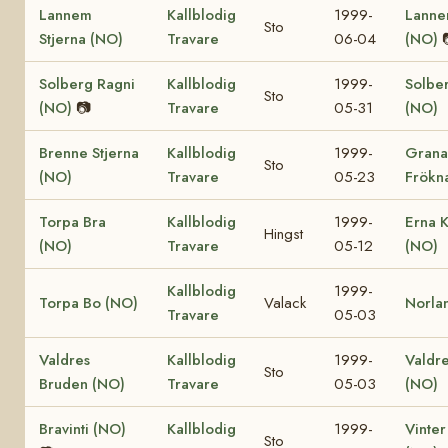
Lannem
Kallblodig
1999-
Lanne
Sto
Stjerna (NO)
Travare
06-04
(NO)
Solberg Ragni
Kallblodig
1999-
Solber
Sto
(NO)
📷
Travare
05-31
(NO)
Brenne Stjerna
Kallblodig
1999-
Grana
Sto
(NO)
Travare
05-23
Frökn
Torpa Bra
Kallblodig
1999-
Erna K
Hingst
(NO)
Travare
05-12
(NO)
Kallblodig
1999-
Torpa Bo (NO)
Valack
Norla
Travare
05-03
Valdres
Kallblodig
1999-
Valdre
Sto
Bruden (NO)
Travare
05-03
(NO)
Bravinti (NO)
Kallblodig
1999-
Vinter
Sto