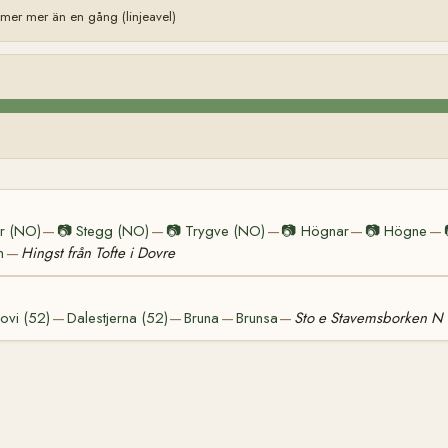
er mer än en gång (linjeavel)
r (NO)
📷
Stegg (NO)
📷
Trygve (NO)
📷
Högnar
📷
Högne
—
—
—
—
—
n
Hingst från Tofte i Dovre
—
ovi (52)
Dalestjerna (52)
Bruna
Brunsa
Sto e Stavemsborken N
—
—
—
—