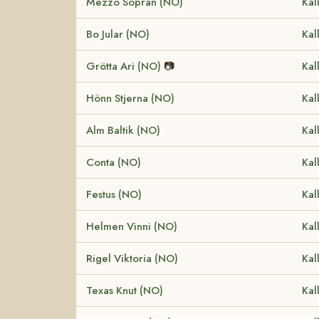
Mezzo Sopran (NO)
Kal
Bo Jular (NO)
Kal
Grötta Ari (NO)
📷
Kal
Hönn Stjerna (NO)
Kal
Alm Baltik (NO)
Kal
Conta (NO)
Kal
Festus (NO)
Kal
Helmen Vinni (NO)
Kal
Rigel Viktoria (NO)
Kal
Texas Knut (NO)
Kal