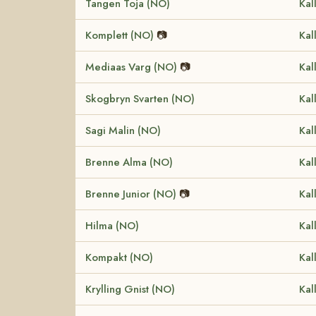
Tangen Toja (NO)
Kal
Komplett (NO)
📷
Kal
Mediaas Varg (NO)
📷
Kal
Skogbryn Svarten (NO)
Kal
Sagi Malin (NO)
Kal
Brenne Alma (NO)
Kal
Brenne Junior (NO)
📷
Kal
Hilma (NO)
Kal
Kompakt (NO)
Kal
Krylling Gnist (NO)
Kal