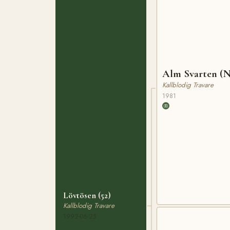
Alm Svarten (
Kallblodig Travare
1981
Lövtösen (52)
Kallblodig Travare
1992-06-25