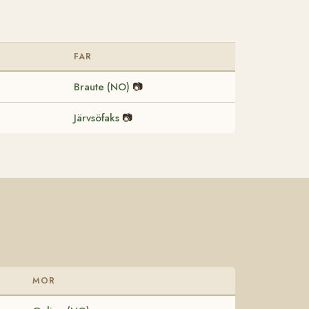
FAR
Braute (NO)
📷
Järvsöfaks
📷
MOR