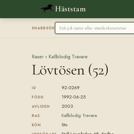
Häststam
SNABBSÖK
Raser
›
Kallblodig Travare
Lövtösen (52)
92-0269
ID
1992-06-25
FÖDD
2003
AVLIDEN
Kallblodig Travare
RAS
Sto
KÖN
Stall Lövgården AB, Krylbo