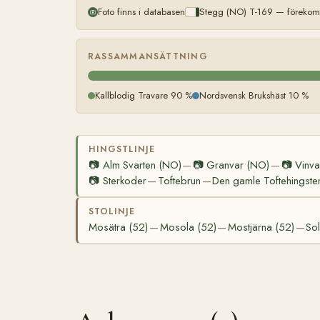
Foto finns i databasen
Stegg (NO) T-169 — förekomm
RASSAMMANSÄTTNING
Kallblodig Travare 90 %
Nordsvensk Brukshäst 10 %
HINGSTLINJE
📷
Alm Svarten (NO)
📷
Granvar (NO)
📷
Vinva
—
—
📷
Sterkoder
Toftebrun
Den gamle Toftehingste
—
—
STOLINJE
Mosätra (52)
Mosola (52)
Mostjärna (52)
Sol
—
—
—