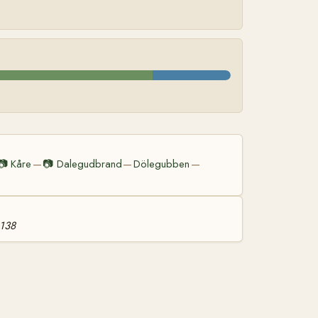
📷
Kåre
📷
Dalegudbrand
Dölegubben
—
—
—
 138