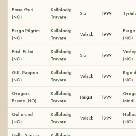
Emse Guri
Kallblodig
Sto
1999
Tyrhil
(NO)
Travare
Fargo Pilgrim
Kallblodig
Fargo 
Valack
1999
(NO)
Travare
(NO)
Frisli Fuksi
Kallblodig
Vesle
Sto
1999
(NO)
Travare
(NO)
G.K. Rappen
Kallblodig
Rigeld
Valack
1999
(NO)
Travare
(NO)
Gregers
Kallblodig
Grege
Hingst
1999
Braute (NO)
Travare
Mindi
Gullerund
Kallblodig
Helle
Valack
1999
(NO)
Travare
(NO)
Gyllvi Stjerna
Kallblodig