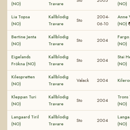
Sto
2005
(NO)
Travare
(NO)
Lia Topsa
Kallblodig
2004-
Anne V
Sto
(NO)
Travare
06-10
(NO)
Bertine Jenta
Kallblodig
Fargo 
Sto
2004
(NO)
Travare
(NO)
Eigelands
Kallblodig
Stai H
Sto
2004
Frökna (NO)
Travare
(NO)
Kilespretten
Kallblodig
Valack
2004
Kilero
(NO)
Travare
Kleppan Turi
Kallblodig
Trons 
Sto
2004
(NO)
Travare
(NO)
Langaard Tiril
Kallblodig
Langa
Sto
2004
(NO)
Travare
(NO)