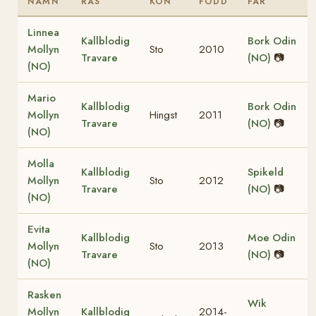
NAMN
RAS
KÖN
FÖDD
FAR
Linnea
Kallblodig
Bork Odin
Mollyn
Sto
2010
Travare
(NO)
📷
(NO)
Mario
Kallblodig
Bork Odin
Mollyn
Hingst
2011
Travare
(NO)
📷
(NO)
Molla
Kallblodig
Spikeld
Mollyn
Sto
2012
Travare
(NO)
📷
(NO)
Evita
Kallblodig
Moe Odin
Mollyn
Sto
2013
Travare
(NO)
📷
(NO)
Rasken
Wik
Mollyn
Kallblodig
2014-