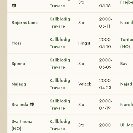
Sto
Frejbe
📷
Travare
05-16
Kallblodig
2000-
Böjerns Lona
Sto
Nixelil
Travare
05-11
Kallblodig
2000-
Torite
Hoss
Hingst
Travare
05-10
(NO)
Kallblodig
2000-
Spinna
Sto
Bavi
Travare
05-09
Kallblodig
2000-
Najagg
Valack
Najad
Travare
04-23
Kallblodig
2000-
Bralinda
📷
Sto
Nordl
Travare
04-19
Svartmona
Kallblodig
Sto
2000
Ull M
(NO)
Travare