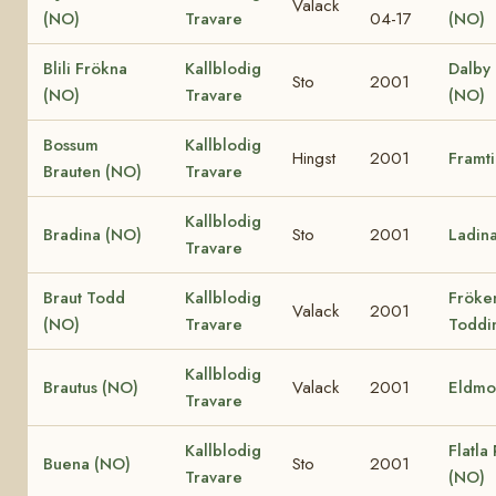
Valack
(NO)
Travare
04-17
(NO)
Blili Frökna
Kallblodig
Dalby 
Sto
2001
(NO)
Travare
(NO)
Bossum
Kallblodig
Hingst
2001
Framt
Brauten (NO)
Travare
Kallblodig
Bradina (NO)
Sto
2001
Ladin
Travare
Braut Todd
Kallblodig
Fröke
Valack
2001
(NO)
Travare
Toddi
Kallblodig
Brautus (NO)
Valack
2001
Eldmo
Travare
Kallblodig
Flatla
Buena (NO)
Sto
2001
Travare
(NO)