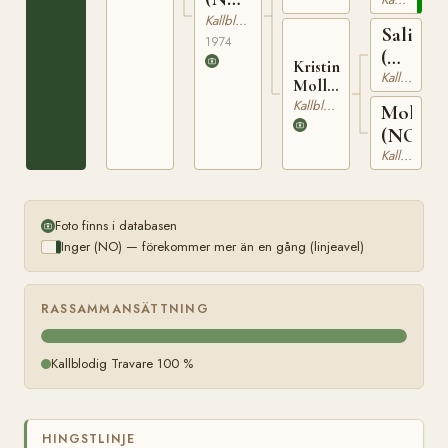
T-
Kallblodig Travare
Saliff
24407
1974
(NO)
Kristine
Kallblodig Travare
N
Mollyn
1937
(NO)
Kallblodig Travare
Molli
(NO)
Kallblodig Travare
Foto finns i databasen
Inger (NO) — förekommer mer än en gång (linjeavel)
RASSAMMANSÄTTNING
Kallblodig Travare 100 %
HINGSTLINJE