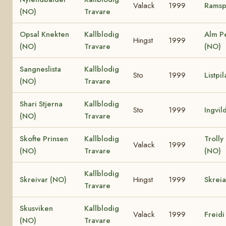
Valack
1999
Ramsp
(NO)
Travare
Opsal Knekten
Kallblodig
Alm P
Hingst
1999
(NO)
Travare
(NO)
Sangneslista
Kallblodig
Sto
1999
Listpi
(NO)
Travare
Shari Stjerna
Kallblodig
Sto
1999
Ingvil
(NO)
Travare
Skofte Prinsen
Kallblodig
Trolly
Valack
1999
(NO)
Travare
(NO)
Kallblodig
Skreivar (NO)
Hingst
1999
Skrei
Travare
Skusviken
Kallblodig
Valack
1999
Freidi
(NO)
Travare