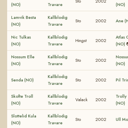
Sto
2002
(NO)
Travare
(NO)
Lamvik Besta
Kallblodig
Sto
2002
Ane (
(NO)
Travare
Nic Tulkas
Kallblodig
Atlas 
Hingst
2002
(NO)
Travare
(NO)
Nossum Elle
Kallblodig
Nossu
Sto
2002
(NO)
Travare
(NO)
Kallblodig
Senda (NO)
Sto
2002
Pil Tr
Travare
Skofte Troll
Kallblodig
Trolly
Valack
2002
(NO)
Travare
(NO)
Slottelid Kula
Kallblodig
Sto
2002
Ull M
(NO)
Travare