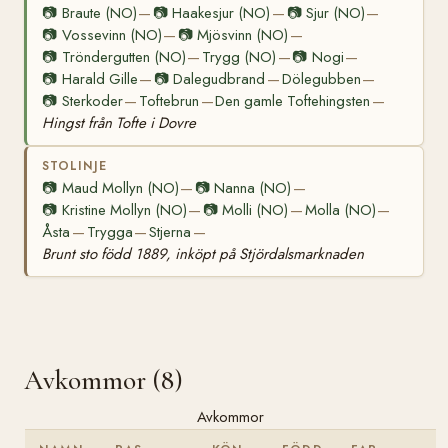
📷
Braute (NO)
📷
Haakesjur (NO)
📷
Sjur (NO)
—
—
—
📷
Vossevinn (NO)
📷
Mjösvinn (NO)
—
—
📷
Tröndergutten (NO)
Trygg (NO)
📷
Nogi
—
—
—
📷
Harald Gille
📷
Dalegudbrand
Dölegubben
—
—
—
📷
Sterkoder
Toftebrun
Den gamle Toftehingsten
—
—
—
Hingst från Tofte i Dovre
STOLINJE
📷
Maud Mollyn (NO)
📷
Nanna (NO)
—
—
📷
Kristine Mollyn (NO)
📷
Molli (NO)
Molla (NO)
—
—
—
Åsta
Trygga
Stjerna
—
—
—
Brunt sto född 1889, inköpt på Stjördalsmarknaden
Avkommor (8)
Avkommor