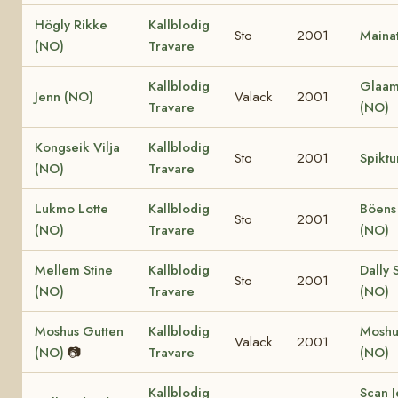
Högly Rikke
Kallblodig
Sto
2001
Mainat
(NO)
Travare
Kallblodig
Glaam
Jenn (NO)
Valack
2001
Travare
(NO)
Kongseik Vilja
Kallblodig
Sto
2001
Spiktu
(NO)
Travare
Lukmo Lotte
Kallblodig
Böens
Sto
2001
(NO)
Travare
(NO)
Mellem Stine
Kallblodig
Dally 
Sto
2001
(NO)
Travare
(NO)
Moshus Gutten
Kallblodig
Moshus
Valack
2001
(NO)
📷
Travare
(NO)
Kallblodig
Scan J