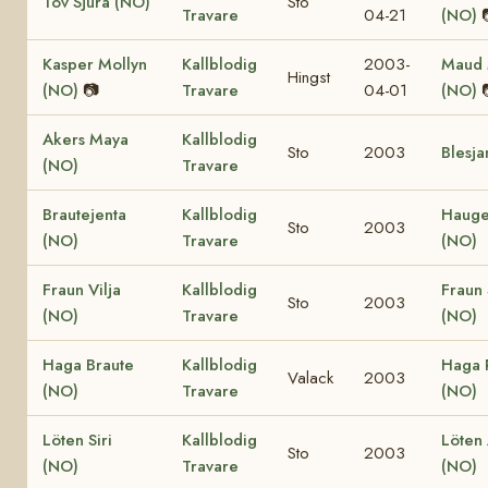
Töv Sjura (NO)
Sto
Travare
04-21
(NO)
Kasper Mollyn
Kallblodig
2003-
Maud 
Hingst
(NO)
📷
Travare
04-01
(NO)
Akers Maya
Kallblodig
Sto
2003
Blesja
(NO)
Travare
Brautejenta
Kallblodig
Haug
Sto
2003
(NO)
Travare
(NO)
Fraun Vilja
Kallblodig
Fraun 
Sto
2003
(NO)
Travare
(NO)
Haga Braute
Kallblodig
Haga 
Valack
2003
(NO)
Travare
(NO)
Löten Siri
Kallblodig
Löten
Sto
2003
(NO)
Travare
(NO)