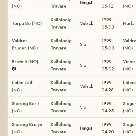
Hingst
(NO)
Travare
05-12
(NO)
Kallblodig
1999-
Torpa Bo (NO)
Valack
Norla
Travare
05-03
Valdres
Kallblodig
1999-
Valdre
Sto
Bruden (NO)
Travare
05-03
(NO)
Bravinti (NO)
Kallblodig
1999-
Vinter
Sto
📷
Travare
05-02
(NO)
Löten Leif
Kallblodig
1999-
Lötens
Valack
(NO)
Travare
04-28
(NO)
Storeng Berit
Kallblodig
1999-
Slogu
Sto
(NO)
Travare
04-25
(NO)
Storeng Brolyn
Kallblodig
1999-
Slogu
Hingst
(NO)
Travare
04-20
(NO)