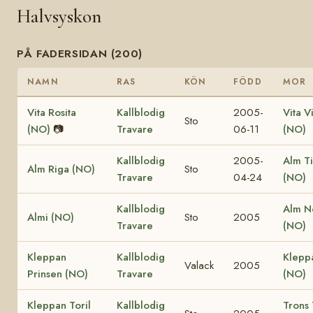
Halvsyskon
PÅ FADERSIDAN (200)
NAMN
RAS
KÖN
FÖDD
MOR
Vita Rosita
Kallblodig
2005-
Vita V
Sto
(NO)
📷
Travare
06-11
(NO)
Kallblodig
2005-
Alm T
Alm Riga (NO)
Sto
Travare
04-24
(NO)
Kallblodig
Alm N
Almi (NO)
Sto
2005
Travare
(NO)
Kleppan
Kallblodig
Klepp
Valack
2005
Prinsen (NO)
Travare
(NO)
Kleppan Toril
Kallblodig
Trons 