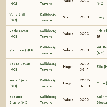
Valack
2003
(NO)
Travare
(NO)
Valle Britt
Kallblodig
Sto
2003
Enny 
(NO)
Travare
Vesle Sivert
Kallblodig
Frk. E
Valack
2003
(NO)
Travare
📷
Kallblodig
Vik Pe
Vik Björn (NO)
Valack
2003
Travare
(NO)
Bakke Raven
Kallblodig
2002-
Hingst
Eile (
(NO)
Travare
06-11
Ynde Stjern
Kallblodig
2002-
Hingst
Ynde 
(NO)
Travare
06-03
Bakkmo
Kallblodig
Bakk
Valack
2002
Braute (NO)
Travare
Bless