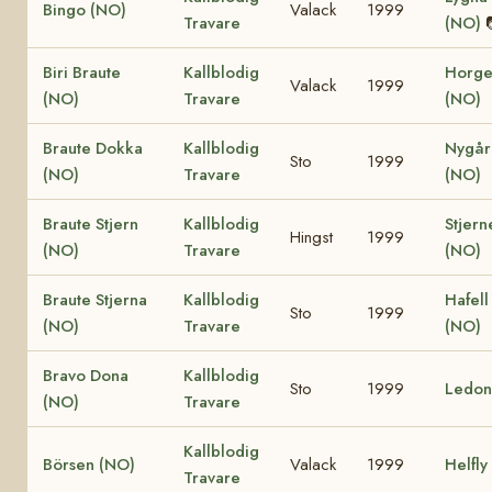
Bingo (NO)
Valack
1999
Travare
(NO)
Biri Braute
Kallblodig
Horge
Valack
1999
(NO)
Travare
(NO)
Braute Dokka
Kallblodig
Nygår
Sto
1999
(NO)
Travare
(NO)
Braute Stjern
Kallblodig
Stjern
Hingst
1999
(NO)
Travare
(NO)
Braute Stjerna
Kallblodig
Hafell
Sto
1999
(NO)
Travare
(NO)
Bravo Dona
Kallblodig
Sto
1999
Ledon
(NO)
Travare
Kallblodig
Börsen (NO)
Valack
1999
Helfly
Travare