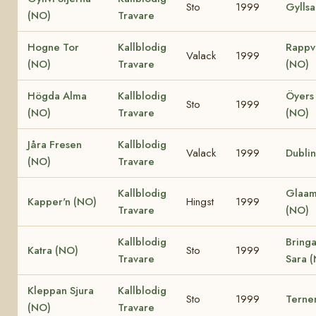
Sto
1999
Gylls
(NO)
Travare
Hogne Tor
Kallblodig
Rappv
Valack
1999
(NO)
Travare
(NO)
Högda Alma
Kallblodig
Öyers
Sto
1999
(NO)
Travare
(NO)
Jåra Fresen
Kallblodig
Valack
1999
Dubli
(NO)
Travare
Kallblodig
Glaam
Kapper'n (NO)
Hingst
1999
Travare
(NO)
Kallblodig
Bring
Katra (NO)
Sto
1999
Travare
Sara 
Kleppan Sjura
Kallblodig
Sto
1999
Terne
(NO)
Travare