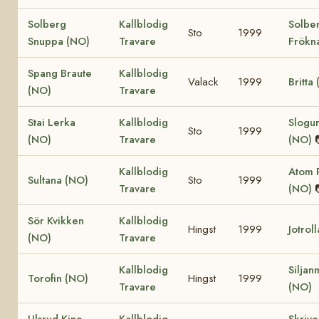
Solberg
Kallblodig
Solbe
Sto
1999
Snuppa (NO)
Travare
Frökn
Spang Braute
Kallblodig
Valack
1999
Britta
(NO)
Travare
Stai Lerka
Kallblodig
Slogum
Sto
1999
(NO)
Travare
(NO)
Kallblodig
Atom P
Sultana (NO)
Sto
1999
Travare
(NO)
Sör Kvikken
Kallblodig
Hingst
1999
Jotrol
(NO)
Travare
Kallblodig
Siljan
Torofin (NO)
Hingst
1999
Travare
(NO)
Ulsrud Kine
Kallblodig
Skriv