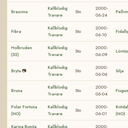
Kallblodig
2000-
Brauvina
Sto
Pellvi
Travare
06-24
Kallblodig
2000-
Fibra
Sto
Fidall
Travare
06-10
Holbruden
Kallblodig
2000-
Sto
Lövtös
(52)
Travare
06-09
Kallblodig
2000-
Bryta
📷
Sto
Silja
Travare
06-06
Kallblodig
2000-
Bruna
Sto
Fixgu
Travare
06-04
Polar Fortuna
Kallblodig
2000-
Kvitda
Sto
(NO)
Travare
06-01
(NO)
Karina Bonita
Kallblodig
2000-