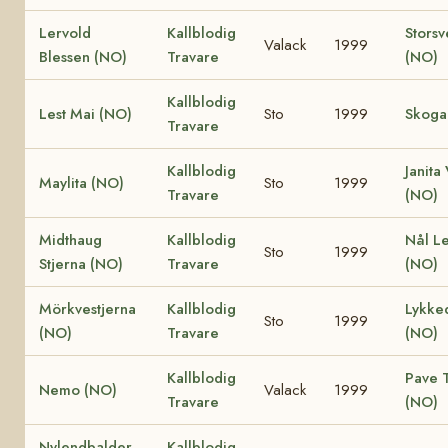
Lervold
Kallblodig
Storsv
Valack
1999
Blessen (NO)
Travare
(NO)
Kallblodig
Lest Mai (NO)
Sto
1999
Skoga
Travare
Kallblodig
Janita
Maylita (NO)
Sto
1999
Travare
(NO)
Midthaug
Kallblodig
Nål L
Sto
1999
Stjerna (NO)
Travare
(NO)
Mörkvestjerna
Kallblodig
Lykke
Sto
1999
(NO)
Travare
(NO)
Kallblodig
Pave T
Nemo (NO)
Valack
1999
Travare
(NO)
Nylendbalder
Kallblodig