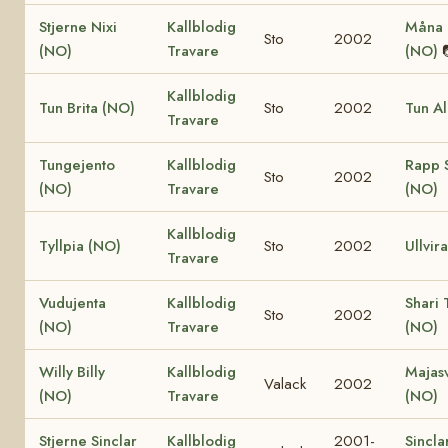
Stjerne Nixi
Kallblodig
Måna 
Sto
2002
(NO)
Travare
(NO)
Kallblodig
Tun Brita (NO)
Sto
2002
Tun A
Travare
Tungejento
Kallblodig
Rapp 
Sto
2002
(NO)
Travare
(NO)
Kallblodig
Tyllpia (NO)
Sto
2002
Ullvir
Travare
Vudujenta
Kallblodig
Shari 
Sto
2002
(NO)
Travare
(NO)
Willy Billy
Kallblodig
Majas
Valack
2002
(NO)
Travare
(NO)
Stjerne Sinclar
Kallblodig
2001-
Sincla