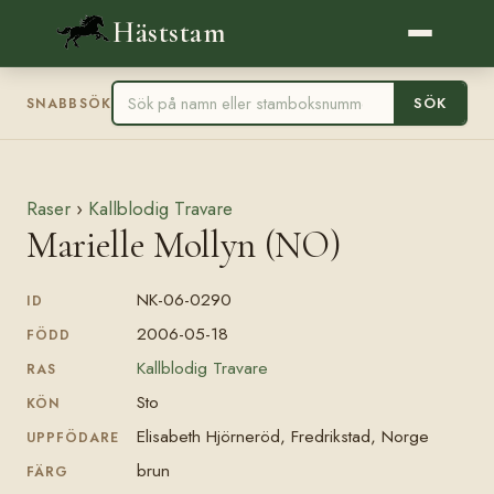
Häststam
SÖK
SNABBSÖK
Raser
›
Kallblodig Travare
Marielle Mollyn (NO)
NK-06-0290
ID
2006-05-18
FÖDD
Kallblodig Travare
RAS
Sto
KÖN
Elisabeth Hjörneröd, Fredrikstad, Norge
UPPFÖDARE
brun
FÄRG