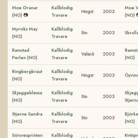
Moe Granar
Kallblodig
Moe V
Hingst
2003
(NO)
📷
Travare
(NO)
Myrviks May
Kallblodig
Sto
2003
Skrull
(NO)
Travare
Ramstad
Kallblodig
Ramst
Valack
2003
Perlen (NO)
Travare
(NO)
Ringbergbraut
Kallblodig
Hingst
2003
Öyvin
(NO)
Travare
Skjeggeblessa
Kallblodig
Skjeg
Sto
2003
(NO)
Travare
Stjern
Stjerne Sandra
Kallblodig
Björke
Sto
2003
(NO)
Travare
(NO)
Sörsvesprinten
Kallblodig
Kvitsp