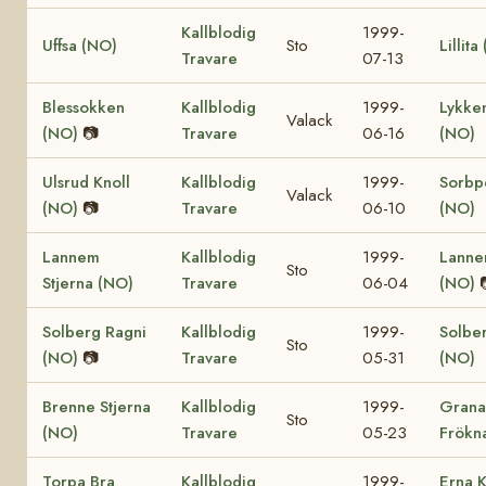
Kallblodig
1999-
Uffsa (NO)
Sto
Lillita
Travare
07-13
Blessokken
Kallblodig
1999-
Lykke
Valack
(NO)
📷
Travare
06-16
(NO)
Ulsrud Knoll
Kallblodig
1999-
Sorbp
Valack
(NO)
📷
Travare
06-10
(NO)
Lannem
Kallblodig
1999-
Lanne
Sto
Stjerna (NO)
Travare
06-04
(NO)
Solberg Ragni
Kallblodig
1999-
Solber
Sto
(NO)
📷
Travare
05-31
(NO)
Brenne Stjerna
Kallblodig
1999-
Grana
Sto
(NO)
Travare
05-23
Frökn
Torpa Bra
Kallblodig
1999-
Erna K