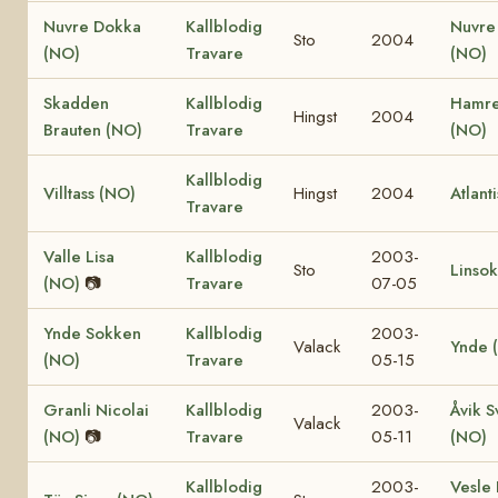
Nuvre Dokka
Kallblodig
Nuvre
Sto
2004
(NO)
Travare
(NO)
Skadden
Kallblodig
Hamre
Hingst
2004
Brauten (NO)
Travare
(NO)
Kallblodig
Villtass (NO)
Hingst
2004
Atlant
Travare
Valle Lisa
Kallblodig
2003-
Sto
Linso
(NO)
📷
Travare
07-05
Ynde Sokken
Kallblodig
2003-
Valack
Ynde 
(NO)
Travare
05-15
Granli Nicolai
Kallblodig
2003-
Åvik S
Valack
(NO)
📷
Travare
05-11
(NO)
Kallblodig
2003-
Vesle 