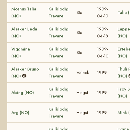
Moshus Talia
Kallblodig
1999-
Sto
Talia 
(NO)
Travare
04-19
Alsaker Leda
Kallblodig
1999-
Lappe
Sto
(NO)
Travare
04-18
(NO)
Viggmina
Kallblodig
1999-
Ertebe
Sto
(NO)
Travare
04-10
(NO)
Alsaker Bruno
Kallblodig
Thuli 
Valack
1999
(NO)
📷
Travare
(NO)
Kallblodig
Fröy S
Alsing (NO)
Hingst
1999
Travare
(NO)
Kallblodig
Arg (NO)
Hingst
1999
Mink 
Travare
Kallblodig
Lygna 