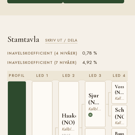
Stamtavla
SKRIV UT / DELA
0,78 %
INAVELSKOEFFICIENT (4 NIVÅER)
4,92 %
INAVELSKOEFFICIENT (7 NIVÅER)
PROFIL
LED 1
LED 2
LED 3
LED 4
Vossevin
(NO)
Sjur
N
Kallblodig Travare
(NO)
1867
T-
Kallblodig Travare
Schuva
Haakesjur
284
(NO)
(NO)
Kallblodig Travare
Kallblodig Travare
Baus