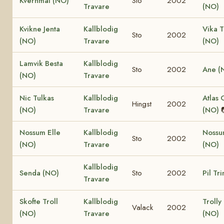
Kvernmai (NO)
Sto
2002
Travare
(NO)
Kvikne Jenta
Kallblodig
Vika 
Sto
2002
(NO)
Travare
(NO)
Lamvik Besta
Kallblodig
Sto
2002
Ane (
(NO)
Travare
Nic Tulkas
Kallblodig
Atlas 
Hingst
2002
(NO)
Travare
(NO)
Nossum Elle
Kallblodig
Nossu
Sto
2002
(NO)
Travare
(NO)
Kallblodig
Senda (NO)
Sto
2002
Pil Tr
Travare
Skofte Troll
Kallblodig
Trolly
Valack
2002
(NO)
Travare
(NO)