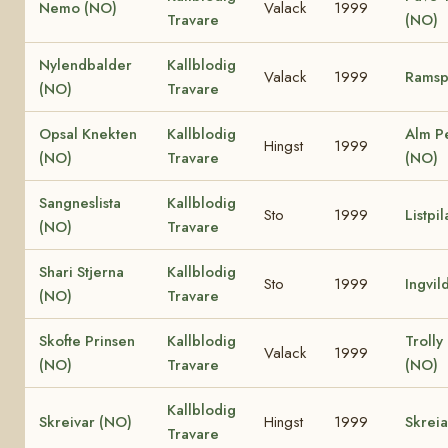
Nemo (NO)
Valack
1999
Travare
(NO)
Nylendbalder
Kallblodig
Valack
1999
Ramsp
(NO)
Travare
Opsal Knekten
Kallblodig
Alm P
Hingst
1999
(NO)
Travare
(NO)
Sangneslista
Kallblodig
Sto
1999
Listpi
(NO)
Travare
Shari Stjerna
Kallblodig
Sto
1999
Ingvil
(NO)
Travare
Skofte Prinsen
Kallblodig
Trolly
Valack
1999
(NO)
Travare
(NO)
Kallblodig
Skreivar (NO)
Hingst
1999
Skrei
Travare