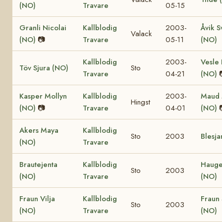
(NO)
Travare
05-15
Granli Nicolai
Kallblodig
2003-
Åvik S
Valack
(NO)
📷
Travare
05-11
(NO)
Kallblodig
2003-
Vesle 
Töv Sjura (NO)
Sto
Travare
04-21
(NO)
Kasper Mollyn
Kallblodig
2003-
Maud 
Hingst
(NO)
📷
Travare
04-01
(NO)
Akers Maya
Kallblodig
Sto
2003
Blesja
(NO)
Travare
Brautejenta
Kallblodig
Haug
Sto
2003
(NO)
Travare
(NO)
Fraun Vilja
Kallblodig
Fraun 
Sto
2003
(NO)
Travare
(NO)