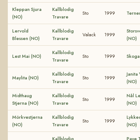
Kleppan Sjura
Kallblodig
Sto
1999
Terne
(NO)
Travare
Lervold
Kallblodig
Storsv
Valack
1999
Blessen (NO)
Travare
(NO)
Kallblodig
Lest Mai (NO)
Sto
1999
Skoga
Travare
Kallblodig
Janita
Maylita (NO)
Sto
1999
Travare
(NO)
Midthaug
Kallblodig
Nål L
Sto
1999
Stjerna (NO)
Travare
(NO)
Mörkvestjerna
Kallblodig
Lykke
Sto
1999
(NO)
Travare
(NO)
Kallblodig
Pave T