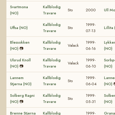
Svartmona
Kallblodig
Sto
2000
Ull M
(NO)
Travare
Kallblodig
1999-
Uffsa (NO)
Sto
Lillita
Travare
07-13
Blessokken
Kallblodig
1999-
Lykke
Valack
(NO)
📷
Travare
06-16
(NO)
Ulsrud Knoll
Kallblodig
1999-
Sorbp
Valack
(NO)
📷
Travare
06-10
(NO)
Lannem
Kallblodig
1999-
Lanne
Sto
Stjerna (NO)
Travare
06-04
(NO)
Solberg Ragni
Kallblodig
1999-
Solber
Sto
(NO)
📷
Travare
05-31
(NO)
Brenne Stjerna
Kallblodig
1999-
Grana