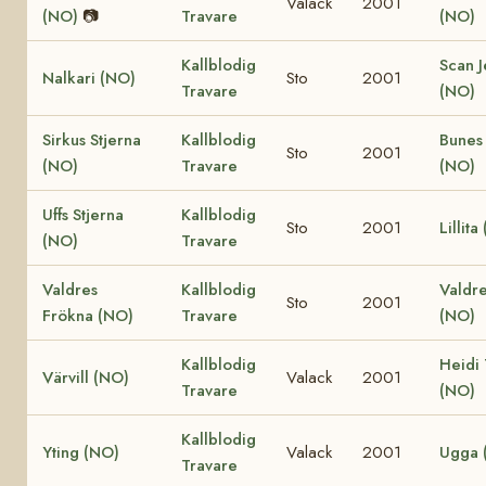
Valack
2001
(NO)
📷
Travare
(NO)
Kallblodig
Scan J
Nalkari (NO)
Sto
2001
Travare
(NO)
Sirkus Stjerna
Kallblodig
Bunes
Sto
2001
(NO)
Travare
(NO)
Uffs Stjerna
Kallblodig
Sto
2001
Lillita
(NO)
Travare
Valdres
Kallblodig
Valdr
Sto
2001
Frökna (NO)
Travare
(NO)
Kallblodig
Heidi
Värvill (NO)
Valack
2001
Travare
(NO)
Kallblodig
Yting (NO)
Valack
2001
Ugga 
Travare