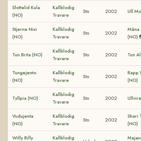
Slottelid Kula
Kallblodig
Sto
2002
Ull M
(NO)
Travare
Stjerne Nixi
Kallblodig
Måna 
Sto
2002
(NO)
Travare
(NO)
Kallblodig
Tun Brita (NO)
Sto
2002
Tun A
Travare
Tungejento
Kallblodig
Rapp 
Sto
2002
(NO)
Travare
(NO)
Kallblodig
Tyllpia (NO)
Sto
2002
Ullvir
Travare
Vudujenta
Kallblodig
Shari 
Sto
2002
(NO)
Travare
(NO)
Willy Billy
Kallblodig
Majas