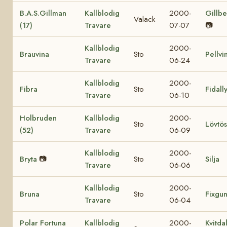
B.A.S.Gillman
Kallblodig
2000-
Gillbe
Valack
(17)
Travare
07-07
📷
Kallblodig
2000-
Brauvina
Sto
Pellvi
Travare
06-24
Kallblodig
2000-
Fibra
Sto
Fidall
Travare
06-10
Holbruden
Kallblodig
2000-
Sto
Lövtös
(52)
Travare
06-09
Kallblodig
2000-
Bryta
📷
Sto
Silja
Travare
06-06
Kallblodig
2000-
Bruna
Sto
Fixgu
Travare
06-04
Polar Fortuna
Kallblodig
2000-
Kvitda