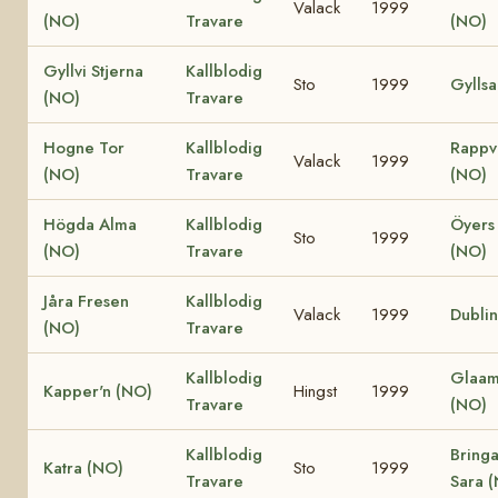
Valack
1999
(NO)
Travare
(NO)
Gyllvi Stjerna
Kallblodig
Sto
1999
Gylls
(NO)
Travare
Hogne Tor
Kallblodig
Rappv
Valack
1999
(NO)
Travare
(NO)
Högda Alma
Kallblodig
Öyers
Sto
1999
(NO)
Travare
(NO)
Jåra Fresen
Kallblodig
Valack
1999
Dubli
(NO)
Travare
Kallblodig
Glaam
Kapper'n (NO)
Hingst
1999
Travare
(NO)
Kallblodig
Bring
Katra (NO)
Sto
1999
Travare
Sara 