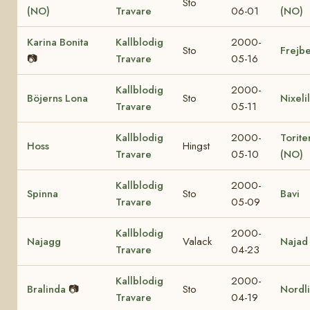
Sto
(NO)
Travare
06-01
(NO)
Karina Bonita
Kallblodig
2000-
Sto
Frejbe
📷
Travare
05-16
Kallblodig
2000-
Böjerns Lona
Sto
Nixelil
Travare
05-11
Kallblodig
2000-
Torite
Hoss
Hingst
Travare
05-10
(NO)
Kallblodig
2000-
Spinna
Sto
Bavi
Travare
05-09
Kallblodig
2000-
Najagg
Valack
Najad
Travare
04-23
Kallblodig
2000-
Bralinda
📷
Sto
Nordl
Travare
04-19