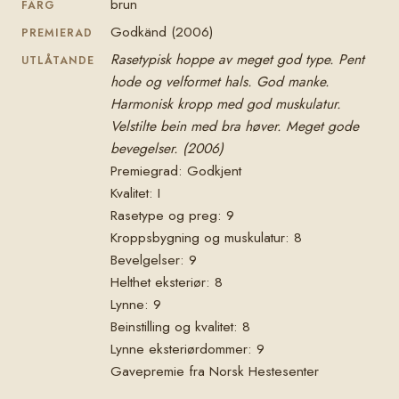
brun
FÄRG
Godkänd (2006)
PREMIERAD
Rasetypisk hoppe av meget god type. Pent
UTLÅTANDE
hode og velformet hals. God manke.
Harmonisk kropp med god muskulatur.
Velstilte bein med bra høver. Meget gode
bevegelser. (2006)
Premiegrad: Godkjent
Kvalitet: I
Rasetype og preg: 9
Kroppsbygning og muskulatur: 8
Bevelgelser: 9
Helthet eksteriør: 8
Lynne: 9
Beinstilling og kvalitet: 8
Lynne eksteriørdommer: 9
Gavepremie fra Norsk Hestesenter