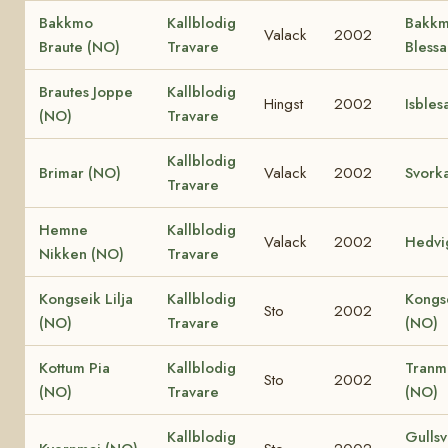
Bakkmo
Kallblodig
Bakk
Valack
2002
Braute (NO)
Travare
Bless
Brautes Joppe
Kallblodig
Hingst
2002
Isbles
(NO)
Travare
Kallblodig
Brimar (NO)
Valack
2002
Svork
Travare
Hemne
Kallblodig
Valack
2002
Hedvi
Nikken (NO)
Travare
Kongseik Lilja
Kallblodig
Kongs
Sto
2002
(NO)
Travare
(NO)
Kottum Pia
Kallblodig
Tranm
Sto
2002
(NO)
Travare
(NO)
Kallblodig
Gullsv