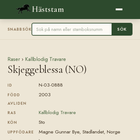
Häststam
SÖK
SNABBSÖK
Raser
›
Kallblodig Travare
Skjeggeblessa (NO)
N-03-0888
ID
2003
FÖDD
AVLIDEN
Kallblodig Travare
RAS
Sto
KÖN
Magne Gunnar Bye, Stadlandet, Norge
UPPFÖDARE