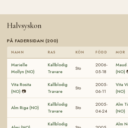
Halvsyskon
PÅ FADERSIDAN (200)
NAMN
RAS
KÖN
FÖDD
MOR
Marielle
Kallblodig
2006-
Maud 
Sto
Mollyn (NO)
Travare
05-18
(NO)
Vita Rosita
Kallblodig
2005-
Vita V
Sto
(NO)
📷
Travare
06-11
(NO)
Kallblodig
2005-
Alm T
Alm Riga (NO)
Sto
Travare
04-24
(NO)
Kallblodig
Alm N
Almi (NO)
Sto
2005