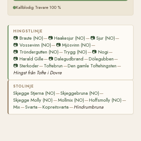
Kallblodig Travare 100 %
HINGSTLINJE
📷
Braute (NO)
📷
Haakesjur (NO)
📷
Sjur (NO)
—
—
—
📷
Vossevinn (NO)
📷
Mjösvinn (NO)
—
—
📷
Tröndergutten (NO)
Trygg (NO)
📷
Nogi
—
—
—
📷
Harald Gille
📷
Dalegudbrand
Dölegubben
—
—
—
📷
Sterkoder
Toftebrun
Den gamle Toftehingsten
—
—
—
Hingst från Tofte i Dovre
STOLINJE
Skjegge Stjerna (NO)
Skjeggebruna (NO)
—
—
Skjegge Molly (NO)
Mollmix (NO)
Hoffsmolly (NO)
—
—
—
Mix
Svarta
Kopreitsvarta
Hindrumbruna
—
—
—