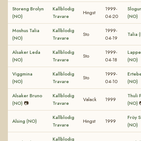
Storeng Brolyn
Kallblodig
1999-
Slogu
Hingst
(NO)
Travare
04-20
(NO)
Moshus Talia
Kallblodig
1999-
Sto
Talia 
(NO)
Travare
04-19
Alsaker Leda
Kallblodig
1999-
Lappe
Sto
(NO)
Travare
04-18
(NO)
Viggmina
Kallblodig
1999-
Ertebe
Sto
(NO)
Travare
04-10
(NO)
Alsaker Bruno
Kallblodig
Thuli 
Valack
1999
(NO)
📷
Travare
(NO)
Kallblodig
Fröy S
Alsing (NO)
Hingst
1999
Travare
(NO)
Kallblodig