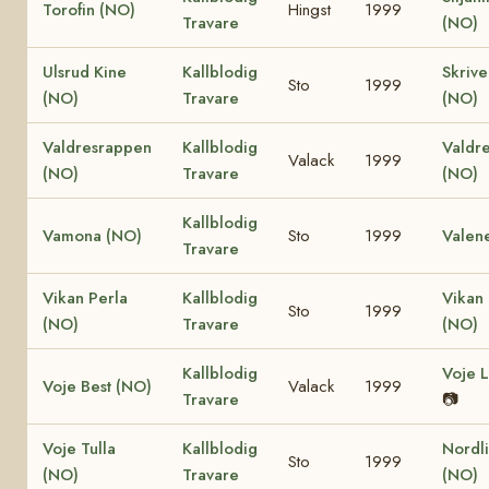
Torofin (NO)
Hingst
1999
Travare
(NO)
Ulsrud Kine
Kallblodig
Skriv
Sto
1999
(NO)
Travare
(NO)
Valdresrappen
Kallblodig
Valdr
Valack
1999
(NO)
Travare
(NO)
Kallblodig
Vamona (NO)
Sto
1999
Valen
Travare
Vikan Perla
Kallblodig
Vikan 
Sto
1999
(NO)
Travare
(NO)
Kallblodig
Voje L
Voje Best (NO)
Valack
1999
Travare
📷
Voje Tulla
Kallblodig
Nordli
Sto
1999
(NO)
Travare
(NO)