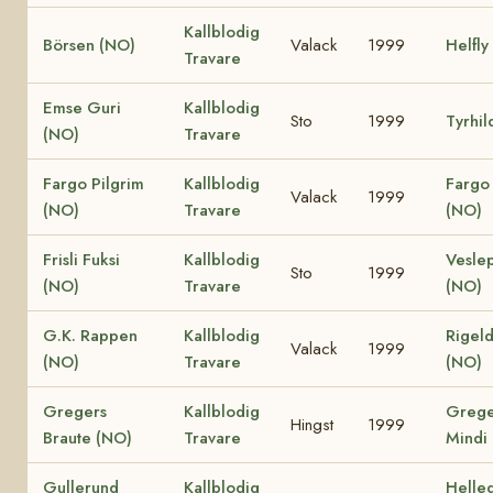
Kallblodig
Börsen (NO)
Valack
1999
Helfly
Travare
Emse Guri
Kallblodig
Sto
1999
Tyrhil
(NO)
Travare
Fargo Pilgrim
Kallblodig
Fargo 
Valack
1999
(NO)
Travare
(NO)
Frisli Fuksi
Kallblodig
Vesle
Sto
1999
(NO)
Travare
(NO)
G.K. Rappen
Kallblodig
Rigeld
Valack
1999
(NO)
Travare
(NO)
Gregers
Kallblodig
Grege
Hingst
1999
Braute (NO)
Travare
Mindi
Gullerund
Kallblodig
Helle