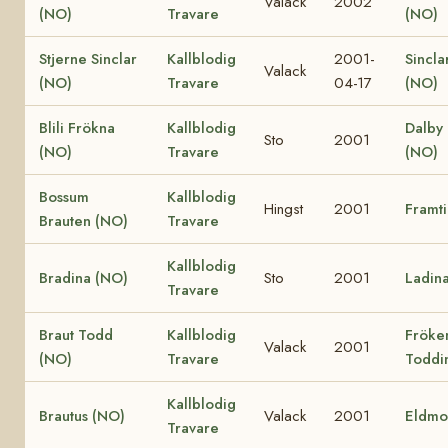
Valack
2002
(NO)
Travare
(NO)
Stjerne Sinclar
Kallblodig
2001-
Sincla
Valack
(NO)
Travare
04-17
(NO)
Blili Frökna
Kallblodig
Dalby 
Sto
2001
(NO)
Travare
(NO)
Bossum
Kallblodig
Hingst
2001
Framt
Brauten (NO)
Travare
Kallblodig
Bradina (NO)
Sto
2001
Ladin
Travare
Braut Todd
Kallblodig
Fröke
Valack
2001
(NO)
Travare
Toddi
Kallblodig
Brautus (NO)
Valack
2001
Eldmo
Travare