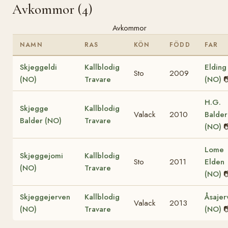
Avkommor (4)
Avkommor
NAMN
RAS
KÖN
FÖDD
FAR
Skjeggeldi
Kallblodig
Elding
Sto
2009
(NO)
Travare
(NO)

H.G.
Skjegge
Kallblodig
Valack
2010
Balder
Balder (NO)
Travare
(NO)

Lome
Skjeggejomi
Kallblodig
Sto
2011
Elden
(NO)
Travare
(NO)

Skjeggejerven
Kallblodig
Åsajer
Valack
2013
(NO)
Travare
(NO)
