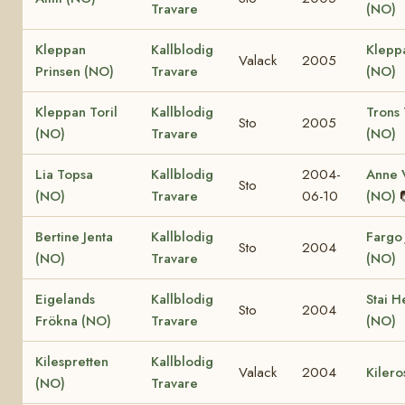
Travare
(NO)
Kleppan
Kallblodig
Klepp
Valack
2005
Prinsen (NO)
Travare
(NO)
Kleppan Toril
Kallblodig
Trons 
Sto
2005
(NO)
Travare
(NO)
Lia Topsa
Kallblodig
2004-
Anne V
Sto
(NO)
Travare
06-10
(NO)
Bertine Jenta
Kallblodig
Fargo 
Sto
2004
(NO)
Travare
(NO)
Eigelands
Kallblodig
Stai H
Sto
2004
Frökna (NO)
Travare
(NO)
Kilespretten
Kallblodig
Valack
2004
Kilero
(NO)
Travare