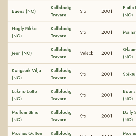
Kallblodig
Flatla
Buena (NO)
Sto
2001
Travare
(NO)
Högly Rikke
Kallblodig
Sto
2001
Mainat
(NO)
Travare
Kallblodig
Glaam
Jenn (NO)
Valack
2001
Travare
(NO)
Kongseik Vilja
Kallblodig
Sto
2001
Spiktu
(NO)
Travare
Lukmo Lotte
Kallblodig
Böens
Sto
2001
(NO)
Travare
(NO)
Mellem Stine
Kallblodig
Dally 
Sto
2001
(NO)
Travare
(NO)
Moshus Gutten
Kallblodig
Moshus