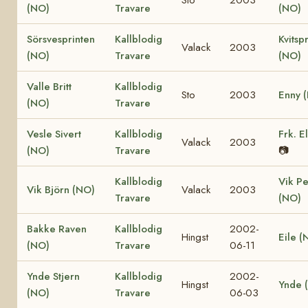
(NO)
Travare
(NO)
Sörsvesprinten
Kallblodig
Kvitsp
Valack
2003
(NO)
Travare
(NO)
Valle Britt
Kallblodig
Sto
2003
Enny 
(NO)
Travare
Vesle Sivert
Kallblodig
Frk. E
Valack
2003
(NO)
Travare
📷
Kallblodig
Vik Pe
Vik Björn (NO)
Valack
2003
Travare
(NO)
Bakke Raven
Kallblodig
2002-
Hingst
Eile (
(NO)
Travare
06-11
Ynde Stjern
Kallblodig
2002-
Hingst
Ynde 
(NO)
Travare
06-03