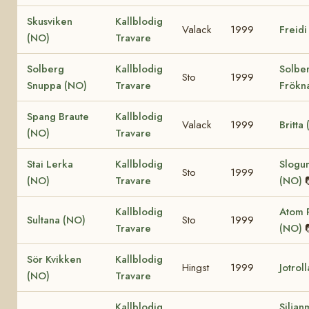
Skusviken
Kallblodig
Valack
1999
Freidi
(NO)
Travare
Solberg
Kallblodig
Solbe
Sto
1999
Snuppa (NO)
Travare
Frökn
Spang Braute
Kallblodig
Valack
1999
Britta
(NO)
Travare
Stai Lerka
Kallblodig
Slogum
Sto
1999
(NO)
Travare
(NO)
Kallblodig
Atom P
Sultana (NO)
Sto
1999
Travare
(NO)
Sör Kvikken
Kallblodig
Hingst
1999
Jotrol
(NO)
Travare
Kallblodig
Siljan