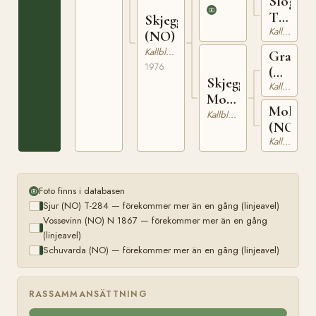
Slogum
1932
N
Tora
Skjeggebruna
2080
Kallblodig Travare
(NO)
(NO)
Kallblodig Travare
Granva
1976
(NO)
Skjegge
Kallblodig Travare
NT
Molly
52
Mollmi
(NO)
Kallblodig Travare
(NO)
Kallblodig Travare
Foto finns i databasen
Sjur (NO) T-284 — förekommer mer än en gång (linjeavel)
Vossevinn (NO) N 1867 — förekommer mer än en gång
(linjeavel)
Schuvarda (NO) — förekommer mer än en gång (linjeavel)
RASSAMMANSÄTTNING