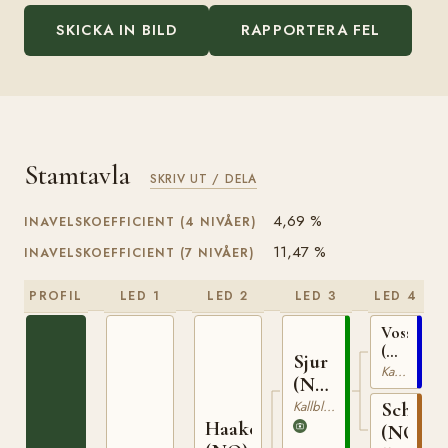
SKICKA IN BILD
RAPPORTERA FEL
Stamtavla
SKRIV UT / DELA
4,69 %
INAVELSKOEFFICIENT (4 NIVÅER)
11,47 %
INAVELSKOEFFICIENT (7 NIVÅER)
PROFIL
LED 1
LED 2
LED 3
LED 4
Vossevin
(NO)
Sjur
N
Kallblodig Travare
(NO)
1867
T-
Kallblodig Travare
Schuva
Haakesjur
284
(NO)