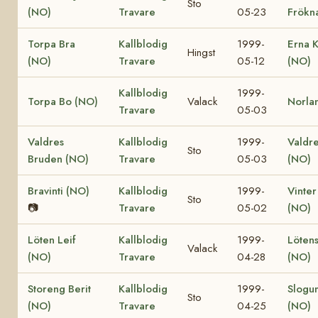
Sto
(NO)
Travare
05-23
Frökn
Torpa Bra
Kallblodig
1999-
Erna K
Hingst
(NO)
Travare
05-12
(NO)
Kallblodig
1999-
Torpa Bo (NO)
Valack
Norla
Travare
05-03
Valdres
Kallblodig
1999-
Valdre
Sto
Bruden (NO)
Travare
05-03
(NO)
Bravinti (NO)
Kallblodig
1999-
Vinter
Sto
📷
Travare
05-02
(NO)
Löten Leif
Kallblodig
1999-
Lötens
Valack
(NO)
Travare
04-28
(NO)
Storeng Berit
Kallblodig
1999-
Slogu
Sto
(NO)
Travare
04-25
(NO)