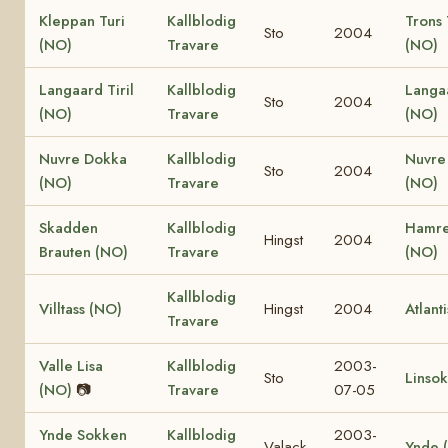
Kleppan Turi
Kallblodig
Trons 
Sto
2004
(NO)
Travare
(NO)
Langaard Tiril
Kallblodig
Langa
Sto
2004
(NO)
Travare
(NO)
Nuvre Dokka
Kallblodig
Nuvre
Sto
2004
(NO)
Travare
(NO)
Skadden
Kallblodig
Hamre
Hingst
2004
Brauten (NO)
Travare
(NO)
Kallblodig
Villtass (NO)
Hingst
2004
Atlant
Travare
Valle Lisa
Kallblodig
2003-
Sto
Linso
(NO)
📷
Travare
07-05
Ynde Sokken
Kallblodig
2003-
Valack
Ynde 