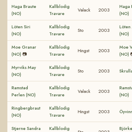
Haga Braute
Kallblodig
Haga 
Valack
2003
(NO)
Travare
(NO)
Löten Siri
Kallblodig
Löten
Sto
2003
(NO)
Travare
(NO)
Moe Granar
Kallblodig
Moe V
Hingst
2003
(NO)
📷
Travare
(NO)
Myrviks May
Kallblodig
Sto
2003
Skrull
(NO)
Travare
Ramstad
Kallblodig
Ramst
Valack
2003
Perlen (NO)
Travare
(NO)
Ringbergbraut
Kallblodig
Hingst
2003
Öyvin
(NO)
Travare
Stjerne Sandra
Kallblodig
Björke
Sto
2003