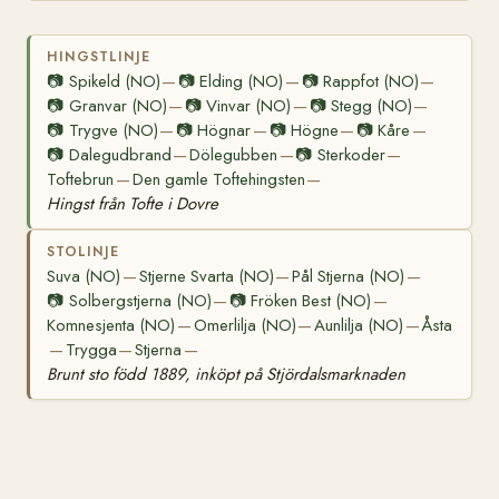
HINGSTLINJE
📷
Spikeld (NO)
📷
Elding (NO)
📷
Rappfot (NO)
—
—
—
📷
Granvar (NO)
📷
Vinvar (NO)
📷
Stegg (NO)
—
—
—
📷
Trygve (NO)
📷
Högnar
📷
Högne
📷
Kåre
—
—
—
—
📷
Dalegudbrand
Dölegubben
📷
Sterkoder
—
—
—
Toftebrun
Den gamle Toftehingsten
—
—
Hingst från Tofte i Dovre
STOLINJE
Suva (NO)
Stjerne Svarta (NO)
Pål Stjerna (NO)
—
—
—
📷
Solbergstjerna (NO)
📷
Fröken Best (NO)
—
—
Komnesjenta (NO)
Omerlilja (NO)
Aunlilja (NO)
Åsta
—
—
—
Trygga
Stjerna
—
—
—
Brunt sto född 1889, inköpt på Stjördalsmarknaden