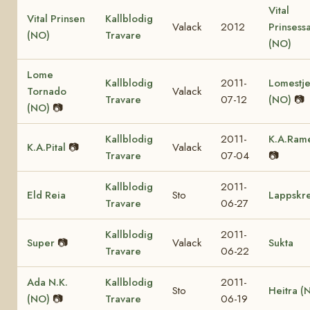
Vital
Vital Prinsen
Kallblodig
Valack
2012
Prinsess
(NO)
Travare
(NO)
Lome
Kallblodig
2011-
Lomestj
Tornado
Valack
Travare
07-12
(NO)
📷
(NO)
📷
Kallblodig
2011-
K.A.Rame
K.A.Pital
📷
Valack
Travare
07-04
📷
Kallblodig
2011-
Eld Reia
Sto
Lappskre
Travare
06-27
Kallblodig
2011-
Super
📷
Valack
Sukta
Travare
06-22
Ada N.K.
Kallblodig
2011-
Sto
Heitra (
(NO)
📷
Travare
06-19