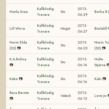
Kallblodig
2013-
Himla Svea
Sto
Borka R.
Travare
06-29
Kallblodig
2013-
Lill Wirre
Hingst
Bimlalill
Travare
06-27
Norm Elda
Kallblodig
2013-
Norm To
Sto
(52)
📷
Travare
06-25
(52)
📷
K.A.Rolina
Kallblodig
2013-
Hulte
Sto
📷
Travare
06-16
Stjärna

Kallblodig
2013-
Kaksi
📷
Sto
Kaki
📷
Travare
06-16
Bara Bernte
Kallblodig
2013-
Valack
Love Jo
📷
Travare
06-15