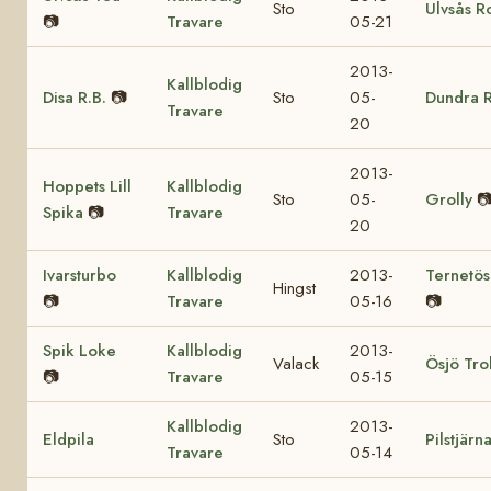
Sto
Ulvsås R
📷
Travare
05-21
2013-
Kallblodig
Disa R.B.
📷
Sto
05-
Dundra R
Travare
20
2013-
Hoppets Lill
Kallblodig
Sto
05-
Grolly

Spika
📷
Travare
20
Ivarsturbo
Kallblodig
2013-
Ternetös
Hingst
📷
Travare
05-16
📷
Spik Loke
Kallblodig
2013-
Valack
Ösjö Trol
📷
Travare
05-15
Kallblodig
2013-
Eldpila
Sto
Pilstjärn
Travare
05-14