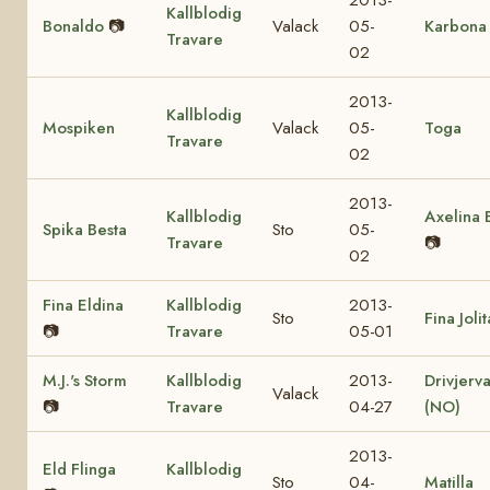
Kallblodig
Bonaldo
📷
Valack
05-
Karbona
Travare
02
2013-
Kallblodig
Mospiken
Valack
05-
Toga
Travare
02
2013-
Kallblodig
Axelina 
Spika Besta
Sto
05-
Travare
📷
02
Fina Eldina
Kallblodig
2013-
Sto
Fina Jolit
📷
Travare
05-01
M.J.'s Storm
Kallblodig
2013-
Drivjerv
Valack
📷
Travare
04-27
(NO)
2013-
Eld Flinga
Kallblodig
Sto
04-
Matilla