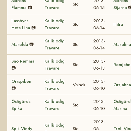
Åstrons
Kallblodig
2013-
Åstrons
Sto
Flamma
📷
Travare
06-15
Stjärna

Lassbyns
Kallblodig
2013-
Sto
Hitra
Heta Lina
📷
Travare
06-14
Kallblodig
2013-
Marelda
📷
Sto
Marolina
Travare
06-14
Snö Remma
Kallblodig
2013-
Sto
Remjahn
📷
Travare
06-13
Orrspiken
Kallblodig
2013-
Valack
Orrjahna
📷
Travare
06-10
Östigårds
Kallblodig
2013-
Östigård
Sto
Spika
Travare
06-10
Marina
2013-
Kallblodig
Spik Vindy
Sto
06-
Troll Vin