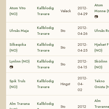
Atom
Atom Vito
Kallblodig
2012-
Valack
Monne (
(NO)
Travare
04-29
📷
Kallblodig
2012-
Ulvsås Maja
Sto
Ulvsås R
Travare
04-26
Silkespika
Kallblodig
2012-
Hjelset F
Sto
(NO)
Travare
04-25
(NO)
Lynlinn (NO)
Kallblodig
2012-
Sköilinn
Sto
📷
Travare
04-15
(NO)
2012-
Spik Truls
Kallblodig
Tekno
Hingst
04-
(NO)
Travare
Gnista (
02
Alm
Alm Travana
Kallblodig
Sto
2012
Travann