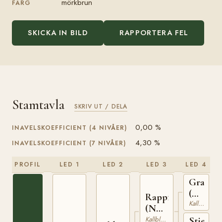
mörkbrun
FÄRG
SKICKA IN BILD
RAPPORTERA FEL
Stamtavla
SKRIV UT / DELA
0,00 %
INAVELSKOEFFICIENT (4 NIVÅER)
4,30 %
INAVELSKOEFFICIENT (7 NIVÅER)
PROFIL
LED 1
LED 2
LED 3
LED 4
Granva
(NO)
Rappfot
Kallblodig Travare
NT
(NO)
52
NT
Kallblodig Travare
Stjernef