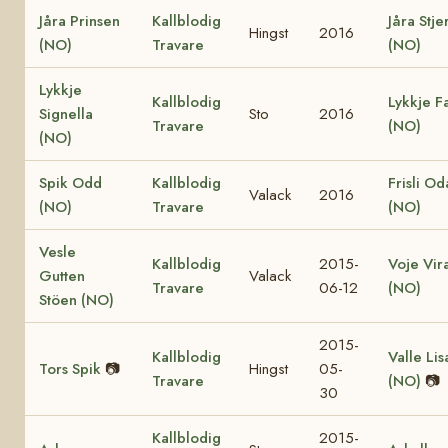
Jåra Prinsen
Kallblodig
Jåra Stje
Hingst
2016
(NO)
Travare
(NO)
Lykkje
Kallblodig
Lykkje F
Signella
Sto
2016
Travare
(NO)
(NO)
Spik Odd
Kallblodig
Frisli Od
Valack
2016
(NO)
Travare
(NO)
Vesle
Kallblodig
2015-
Voje Vir
Gutten
Valack
Travare
06-12
(NO)
Stöen (NO)
2015-
Kallblodig
Valle Lis
Tors Spik
📷
Hingst
05-
Travare
(NO)
📷
30
Kallblodig
2015-