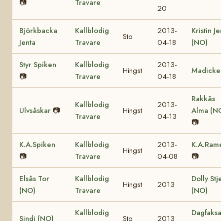
📷
Travare
20
Björkbacka
Kallblodig
2013-
Kristin Je
Sto
Jenta
Travare
04-18
(NO)
Styr Spiken
Kallblodig
2013-
Hingst
Madicke
📷
Travare
04-18
Rakkås
Kallblodig
2013-
Ulvsåskar
📷
Hingst
Alma (N
Travare
04-13
📷
K.A.Spiken
Kallblodig
2013-
K.A.Rame
Hingst
📷
Travare
04-08
📷
Elsås Tor
Kallblodig
Dolly Stj
Hingst
2013
(NO)
Travare
(NO)
Kallblodig
Dagfaks
Sindi (NO)
Sto
2013