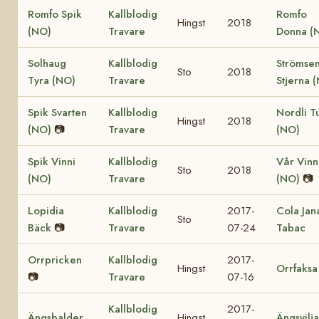
Romfo Spik
Kallblodig
Romfo
Hingst
2018
(NO)
Travare
Donna (
Solhaug
Kallblodig
Strömse
Sto
2018
Tyra (NO)
Travare
Stjerna 
Spik Svarten
Kallblodig
Nordli T
Hingst
2018
(NO)
📷
Travare
(NO)
Spik Vinni
Kallblodig
Vår Vinn
Sto
2018
(NO)
Travare
(NO)
📷
Lopidia
Kallblodig
2017-
Cola Jan
Sto
Bäck
📷
Travare
07-24
Tabac
Orrpricken
Kallblodig
2017-
Hingst
Orrfaksa
📷
Travare
07-16
Kallblodig
2017-
Ängsbalder
Hingst
Ängsvilja