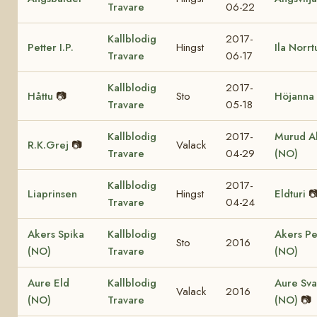
Travare
06-22
Kallblodig
2017-
Petter I.P.
Hingst
Ila Norr
Travare
06-17
Kallblodig
2017-
Håttu
📷
Sto
Höjanna
Travare
05-18
Kallblodig
2017-
Murud Al
R.K.Grej
📷
Valack
Travare
04-29
(NO)
Kallblodig
2017-
Liaprinsen
Hingst
Eldturi

Travare
04-24
Akers Spika
Kallblodig
Akers Pe
Sto
2016
(NO)
Travare
(NO)
Aure Eld
Kallblodig
Aure Sva
Valack
2016
(NO)
Travare
(NO)
📷