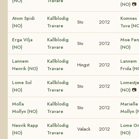
(NO)
Travare
(NO)
📷
Atom Spidi
Kallblodig
Komnes
Sto
2012
(NO)
Travare
Tuva (N
Erga Vilja
Kallblodig
Moe Fen
Sto
2012
(NO)
Travare
(NO)
Lannem
Kallblodig
Lannem
Hingst
2012
Henrik (NO)
Travare
Frida (N
Lome Sol
Kallblodig
Lomestj
Sto
2012
(NO)
Travare
(NO)
📷
Molla
Kallblodig
Marielle
Sto
2012
Mollyn (NO)
Travare
Mollyn (
Nesvik Rapp
Kallblodig
Lome Gr
Valack
2012
(NO)
Travare
(NO)