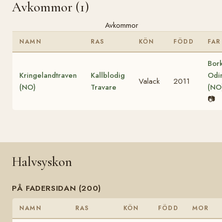
Avkommor (1)
Avkommor
NAMN
RAS
KÖN
FÖDD
FAR
Bor
Kringelandtraven
Kallblodig
Odi
Valack
2011
(NO)
Travare
(NO
📷
Halvsyskon
PÅ FADERSIDAN (200)
NAMN
RAS
KÖN
FÖDD
MOR