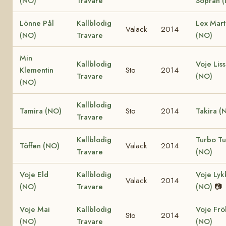
(NO)
Travare
Sopran 
Lönne Pål
Kallblodig
Lex Mar
Valack
2014
(NO)
Travare
(NO)
Min
Kallblodig
Voje Liss
Klementin
Sto
2014
Travare
(NO)
(NO)
Kallblodig
Tamira (NO)
Sto
2014
Takira (
Travare
Kallblodig
Turbo Tu
Töffen (NO)
Valack
2014
Travare
(NO)
Voje Eld
Kallblodig
Voje Lyk
Valack
2014
(NO)
Travare
(NO)
📷
Voje Mai
Kallblodig
Voje Frö
Sto
2014
(NO)
Travare
(NO)