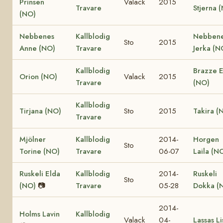
Prinsen
Valack
2015
Travare
Stjerna 
(NO)
Nebbenes
Kallblodig
Nebben
Sto
2015
Anne (NO)
Travare
Jerka (N
Kallblodig
Brazze 
Orion (NO)
Valack
2015
Travare
(NO)
Kallblodig
Tirjana (NO)
Sto
2015
Takira (
Travare
Mjölner
Kallblodig
2014-
Horgen
Sto
Torine (NO)
Travare
06-07
Laila (N
Ruskeli Elda
Kallblodig
2014-
Ruskeli
Sto
(NO)
📷
Travare
05-28
Dokka (
2014-
Holms Lavin
Kallblodig
Valack
04-
Lassas Li