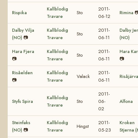
Kallblodig
2011-
Rispika
Sto
Rimina

Travare
06-12
Dalby Vilja
Kallblodig
2011-
Dalby Je
Sto
(NO)
📷
Travare
06-11
(NO)
Hara Fjera
Kallblodig
2011-
Hara Kar
Sto
📷
Travare
06-11
📷
Risåelden
Kallblodig
2011-
Valack
Risåjärv
📷
Travare
06-11
2011-
Kallblodig
Styfs Spira
Sto
06-
Alfona
Travare
02
Steinfaks
Kallblodig
2011-
Kroken
Hingst
(NO)
📷
Travare
05-23
Stjerna 