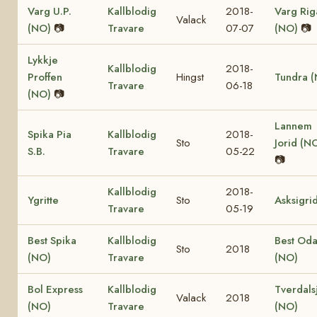
Varg U.P.
Kallblodig
2018-
Varg Rig
Valack
(NO)
📷
Travare
07-07
(NO)
📷
Lykkje
Kallblodig
2018-
Proffen
Hingst
Tundra 
Travare
06-18
(NO)
📷
Lannem
Spika Pia
Kallblodig
2018-
Sto
Jorid (N
S.B.
Travare
05-22
📷
Kallblodig
2018-
Ygritte
Sto
Asksigri
Travare
05-19
Best Spika
Kallblodig
Best Od
Sto
2018
(NO)
Travare
(NO)
Bol Express
Kallblodig
Tverdals
Valack
2018
(NO)
Travare
(NO)