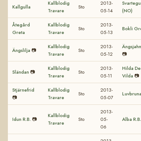
Kallblodig
2013-
Svartegu
Kallgulla
Sto
Travare
05-14
(NO)
Åtegård
Kallblodig
2013-
Sto
Bokli Gr
Greta
Travare
05-13
Kallblodig
2013-
Ängsjah
Ängslilja
📷
Sto
Travare
05-12
📷
Kallblodig
2013-
Hilda De
Sländan
📷
Sto
Travare
05-11
Vilda
📷
Stjärnefrid
Kallblodig
2013-
Sto
Luvbrun
📷
Travare
05-07
2013-
Kallblodig
Idun R.B.
📷
Sto
05-
Alba R.B
Travare
06
2013-