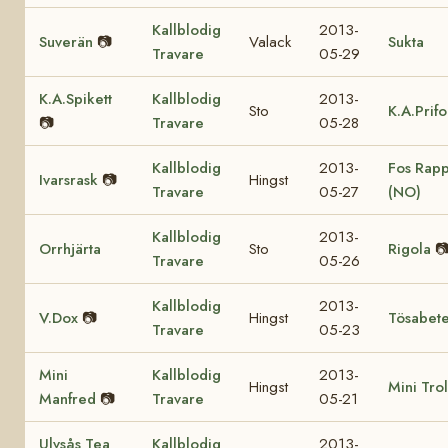
Kallblodig
2013-
Suverän
📷
Valack
Sukta
Travare
05-29
K.A.Spikett
Kallblodig
2013-
Sto
K.A.Prifo
📷
Travare
05-28
Kallblodig
2013-
Fos Rap
Ivarsrask
📷
Hingst
Travare
05-27
(NO)
Kallblodig
2013-
Orrhjärta
Sto
Rigola

Travare
05-26
Kallblodig
2013-
V.Dox
📷
Hingst
Tösabet
Travare
05-23
Mini
Kallblodig
2013-
Hingst
Mini Trol
Manfred
📷
Travare
05-21
Ulvsås Tea
Kallblodig
2013-