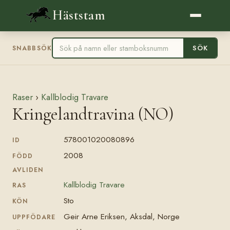
Häststam
SÖK
SNABBSÖK
Raser
›
Kallblodig Travare
Kringelandtravina (NO)
578001020080896
ID
2008
FÖDD
AVLIDEN
Kallblodig Travare
RAS
Sto
KÖN
Geir Arne Eriksen, Aksdal, Norge
UPPFÖDARE