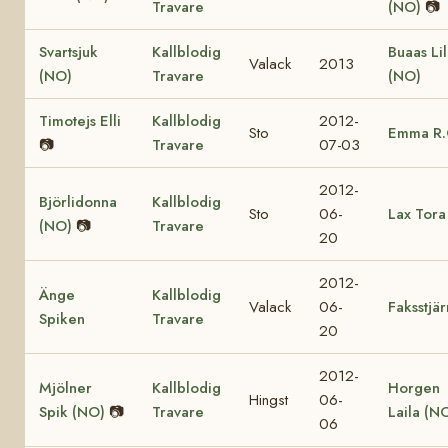
Travare
(NO)
📷
Svartsjuk
Kallblodig
Buaas Lil
Valack
2013
(NO)
Travare
(NO)
Timotejs Elli
Kallblodig
2012-
Sto
Emma R.
📷
Travare
07-03
2012-
Björlidonna
Kallblodig
Sto
06-
Lax Tora
(NO)
📷
Travare
20
2012-
Änge
Kallblodig
Valack
06-
Faksstjä
Spiken
Travare
20
2012-
Mjölner
Kallblodig
Horgen
Hingst
06-
Spik (NO)
📷
Travare
Laila (N
06