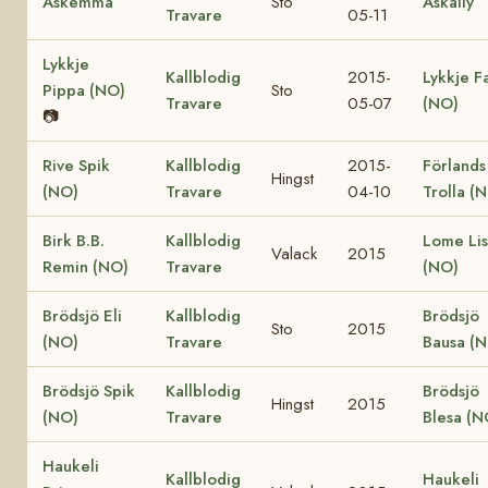
Askemma
Sto
Askally
Travare
05-11
Lykkje
Kallblodig
2015-
Lykkje F
Pippa (NO)
Sto
Travare
05-07
(NO)
📷
Rive Spik
Kallblodig
2015-
Förlands
Hingst
(NO)
Travare
04-10
Trolla (
Birk B.B.
Kallblodig
Lome Li
Valack
2015
Remin (NO)
Travare
(NO)
Brödsjö Eli
Kallblodig
Brödsjö
Sto
2015
(NO)
Travare
Bausa (
Brödsjö Spik
Kallblodig
Brödsjö
Hingst
2015
(NO)
Travare
Blesa (N
Haukeli
Kallblodig
Haukeli