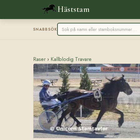
Häststam
SNABBSÖK
Raser
›
Kallblodig Travare