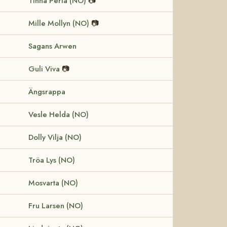
Tinna Perla (NO)
📷
Mille Mollyn (NO)
📷
Sagans Arwen
Guli Viva
📷
Ängsrappa
Vesle Helda (NO)
Dolly Vilja (NO)
Tröa Lys (NO)
Mosvarta (NO)
Fru Larsen (NO)