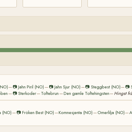
 (NO)
📷
Jahn Piril (NO)
📷
Jahn Sjur (NO)
📷
Steggbest (NO)
📷
—
—
—
—
bben
📷
Sterkoder
Toftebrun
Den gamle Toftehingsten
Hingst fr
—
—
—
—
a (NO)
📷
Fröken Best (NO)
Komnesjenta (NO)
Omerlilja (NO)
A
—
—
—
—