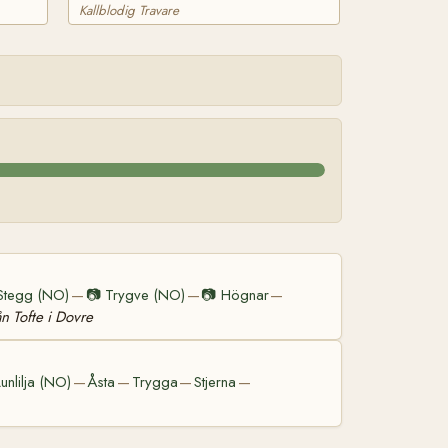
Kallblodig Travare
Stegg (NO)
📷
Trygve (NO)
📷
Högnar
—
—
—
ån Tofte i Dovre
unlilja (NO)
Åsta
Trygga
Stjerna
—
—
—
—