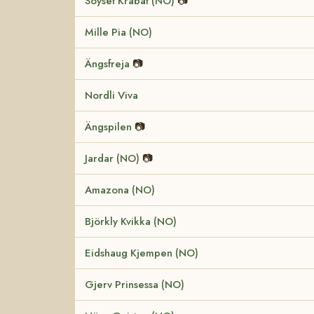
Söyset Krabat (NO)
📷
Mille Pia (NO)
Ängsfreja
📷
Nordli Viva
Ängspilen
📷
Jardar (NO)
📷
Amazona (NO)
Björkly Kvikka (NO)
Eidshaug Kjempen (NO)
Gjerv Prinsessa (NO)