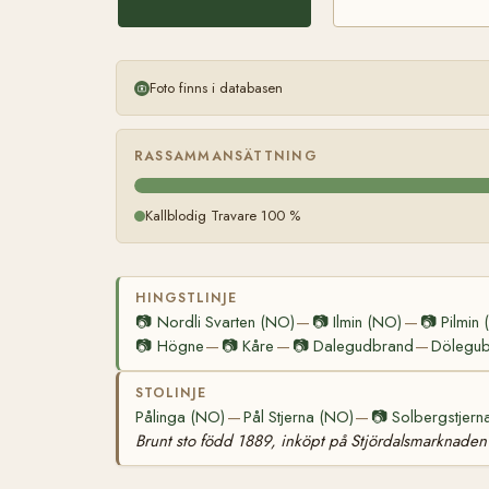
Foto finns i databasen
RASSAMMANSÄTTNING
Kallblodig Travare 100 %
HINGSTLINJE
📷
Nordli Svarten (NO)
📷
Ilmin (NO)
📷
Pilmin
—
—
📷
Högne
📷
Kåre
📷
Dalegudbrand
Dölegu
—
—
—
STOLINJE
Pålinga (NO)
Pål Stjerna (NO)
📷
Solbergstjern
—
—
Brunt sto född 1889, inköpt på Stjördalsmarknaden