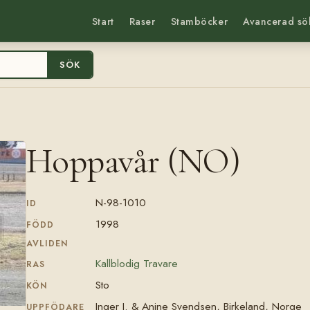
Start
Raser
Stamböcker
Avancerad sö
SÖK
Hoppavår (NO)
N-98-1010
ID
1998
FÖDD
AVLIDEN
Kallblodig Travare
RAS
Sto
KÖN
Inger J. & Anine Svendsen, Birkeland, Norge
UPPFÖDARE