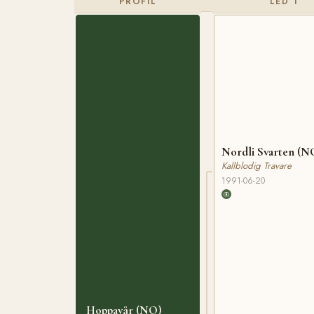
PROFIL
LED 1
Nordli Svarten (N
Kallblodig Travare
1991-06-20
Hoppavår (NO)