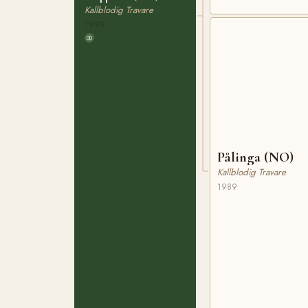
Kallblodig Travare
1998
Pålinga (NO)
Kallblodig Travare
1989