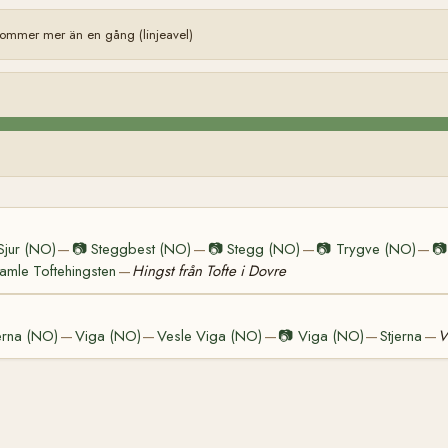
ommer mer än en gång (linjeavel)
Sjur (NO)
📷
Steggbest (NO)
📷
Stegg (NO)
📷
Trygve (NO)
📷
—
—
—
—
amle Toftehingsten
Hingst från Tofte i Dovre
—
erna (NO)
Viga (NO)
Vesle Viga (NO)
📷
Viga (NO)
Stjerna
V
—
—
—
—
—