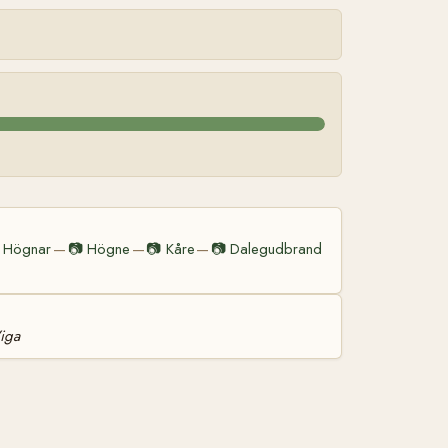
Högnar
📷
Högne
📷
Kåre
📷
Dalegudbrand
—
—
—
iga