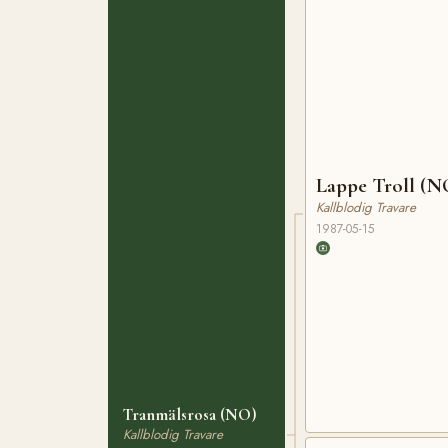
Lappe Troll (N
Kallblodig Travare
1987-05-15
Tranmälsrosa (NO)
Kallblodig Travare