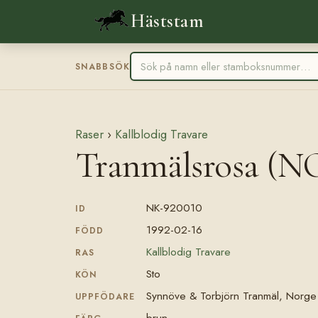
Häststam
SNABBSÖK
Raser
›
Kallblodig Travare
Tranmälsrosa (N
NK-920010
ID
1992-02-16
FÖDD
Kallblodig Travare
RAS
Sto
KÖN
Synnöve & Torbjörn Tranmäl, Norge
UPPFÖDARE
brun