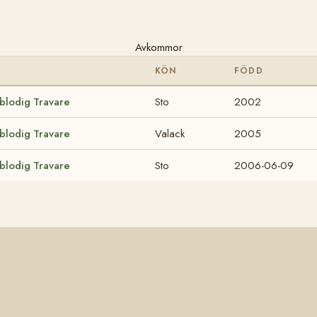
Avkommor
S
KÖN
FÖDD
lblodig Travare
Sto
2002
lblodig Travare
Valack
2005
lblodig Travare
Sto
2006-06-09