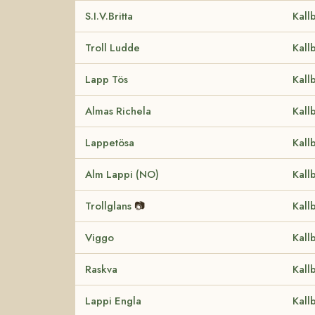
S.I.V.Britta
Kall
Troll Ludde
Kall
Lapp Tös
Kall
Almas Richela
Kall
Lappetösa
Kall
Alm Lappi (NO)
Kall
Trollglans
📷
Kall
Viggo
Kall
Raskva
Kall
Lappi Engla
Kall