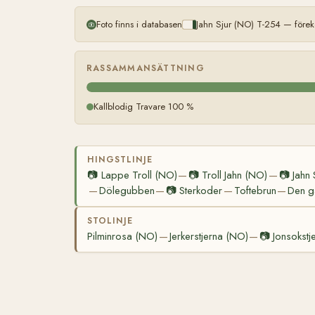
Foto finns i databasen
Jahn Sjur (NO) T-254 — förek
RASSAMMANSÄTTNING
Kallblodig Travare 100 %
HINGSTLINJE
📷
Lappe Troll (NO)
📷
Troll Jahn (NO)
📷
Jahn 
—
—
Dölegubben
📷
Sterkoder
Toftebrun
Den g
—
—
—
—
STOLINJE
Pilminrosa (NO)
Jerkerstjerna (NO)
📷
Jonsokstj
—
—