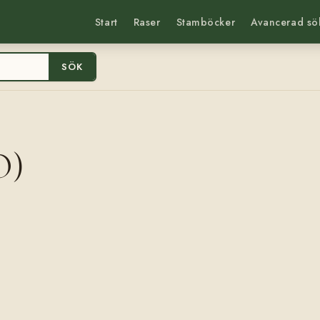
Start
Raser
Stamböcker
Avancerad sö
SÖK
O)