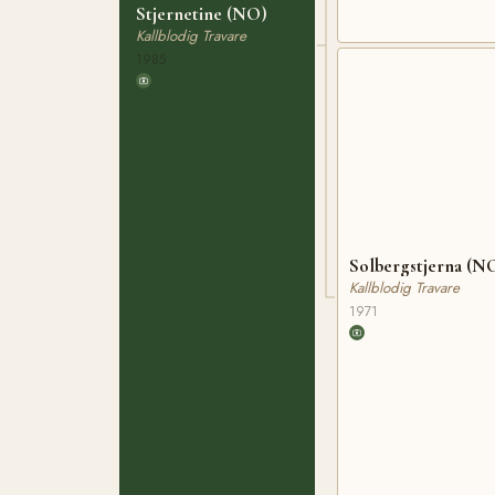
Stjernetine (NO)
Kallblodig Travare
1985
Solbergstjerna (N
Kallblodig Travare
1971