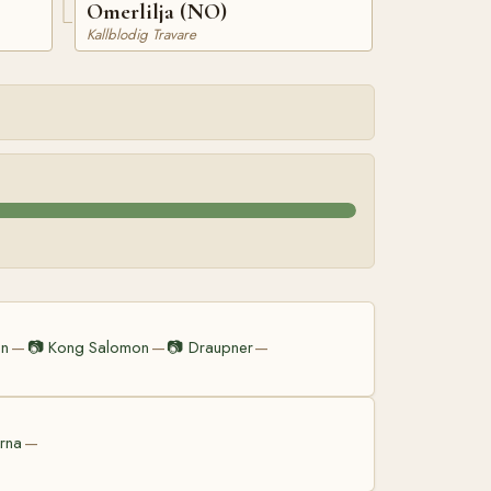
Omerlilja (NO)
Kallblodig Travare
en
📷
Kong Salomon
📷
Draupner
—
—
—
erna
—