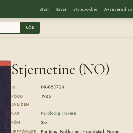
Start
Raser
Stamböcker
Avancerad sö
SÖK
Stjernetine (NO)
NK-850724
ID
1985
FÖDD
AVLIDEN
Kallblodig Travare
RAS
Sto
KÖN
Per Johs. Nöklestad, Fredrikstad, Norge
UPPFÖDARE