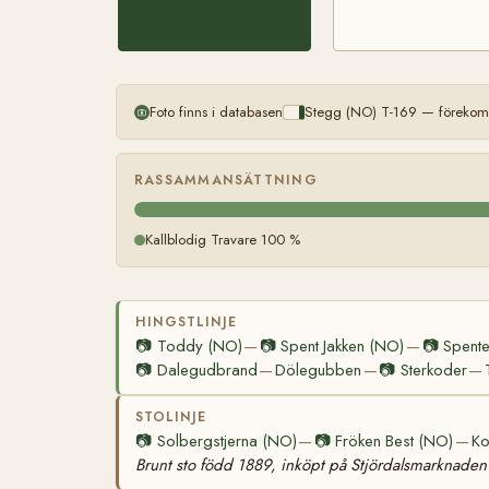
Foto finns i databasen
Stegg (NO) T-169 — förekomm
RASSAMMANSÄTTNING
Kallblodig Travare 100 %
HINGSTLINJE
📷
Toddy (NO)
📷
Spent Jakken (NO)
📷
Spente
—
—
📷
Dalegudbrand
Dölegubben
📷
Sterkoder
—
—
—
STOLINJE
📷
Solbergstjerna (NO)
📷
Fröken Best (NO)
Ko
—
—
Brunt sto född 1889, inköpt på Stjördalsmarknaden