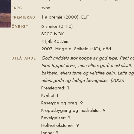
svart
FÄRG
1:a premie (2000), ELIT
PREMIERAD
6 starter (0-1-0)
ÖVRIGT
8200 NOK
41,4k 40,3am
2007: Hingst e. Spikeld (NO), död.
Godt middels stor hoppe av god type. Pent ho
UTLÅTANDE
Noe toppet kryss, men ellers godt muskelsatt
bakbein, ellers tørre og velstilte bein. Lette o
ellers gode og ledige bevegelser. (2000)
Premiegrad: 1
Kvalitet: I
Rasetype og preg: 9
Kroppsbygning og muskulatur: 9
Bevelgelser: 9
Helthet eksteriør: 9
Lynne: 9