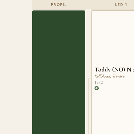
PROFIL
LED 1
Toddy (NO) N 
Kallblodig Travare
1972