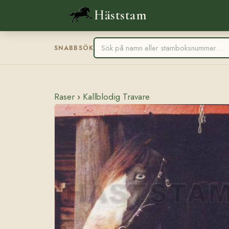
Häststam
SNABBSÖK
Raser
›
Kallblodig Travare