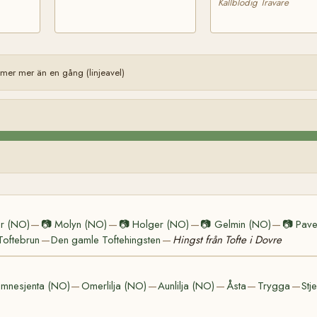
Kallblodig Travare
er mer än en gång (linjeavel)
r (NO)
📷
Molyn (NO)
📷
Holger (NO)
📷
Gelmin (NO)
📷
Pav
—
—
—
—
Toftebrun
Den gamle Toftehingsten
Hingst från Tofte i Dovre
—
—
mnesjenta (NO)
Omerlilja (NO)
Aunlilja (NO)
Åsta
Trygga
Stj
—
—
—
—
—