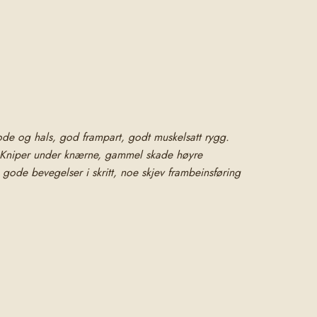
de og hals, god frampart, godt muskelsatt rygg.
. Kniper under knærne, gammel skade høyre
g gode bevegelser i skritt, noe skjev frambeinsføring