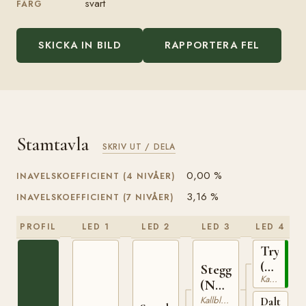
svart
FÄRG
SKICKA IN BILD
RAPPORTERA FEL
Stamtavla
SKRIV UT / DELA
0,00 %
INAVELSKOEFFICIENT (4 NIVÅER)
3,16 %
INAVELSKOEFFICIENT (7 NIVÅER)
PROFIL
LED 1
LED 2
LED 3
LED 4
Trygve
(NO)
Stegg
Kallblodig Travare
T-
(NO)
66
T-169
Kallblodig Travare
Dalterna