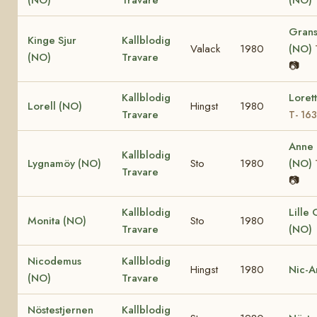
Grans
Kinge Sjur
Kallblodig
Valack
1980
(NO)
(NO)
Travare
📷
Kallblodig
Loret
Lorell (NO)
Hingst
1980
Travare
T- 16
Anne
Kallblodig
Lygnamöy (NO)
Sto
1980
(NO)
Travare
📷
Kallblodig
Lille
Monita (NO)
Sto
1980
Travare
(NO)
Nicodemus
Kallblodig
Hingst
1980
Nic-A
(NO)
Travare
Nöstestjernen
Kallblodig