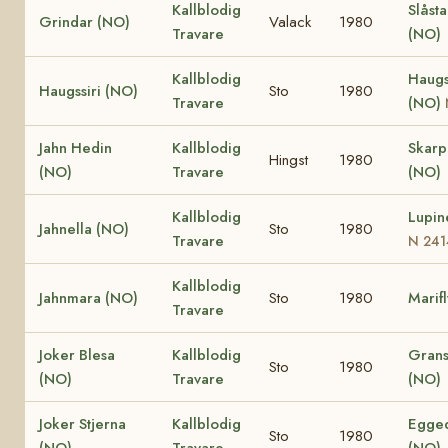
Kallblodig
Slåst
Grindar (NO)
Valack
1980
Travare
(NO)
Kallblodig
Haugs
Haugssiri (NO)
Sto
1980
Travare
(NO)
Jahn Hedin
Kallblodig
Skar
Hingst
1980
(NO)
Travare
(NO)
Kallblodig
Lupin
Jahnella (NO)
Sto
1980
Travare
N 241
Kallblodig
Jahnmara (NO)
Sto
1980
Marif
Travare
Joker Blesa
Kallblodig
Grans
Sto
1980
(NO)
Travare
(NO)
Joker Stjerna
Kallblodig
Egged
Sto
1980
(NO)
Travare
(NO)