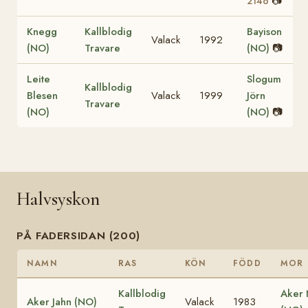
📷
2146
Knegg
Kallblodig
Bayison
Valack
1992
(NO)
Travare
(NO)
📷
Leite
Slogum
Kallblodig
Blesen
Valack
1999
Jörn
Travare
(NO)
(NO)
📷
Halvsyskon
PÅ FADERSIDAN (200)
NAMN
RAS
KÖN
FÖDD
MOR
Kallblodig
Aker
Aker Jahn (NO)
Valack
1983