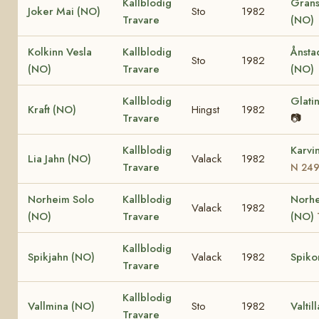
Kallblodig
Grans
Joker Mai (NO)
Sto
1982
Travare
(NO)
Kolkinn Vesla
Kallblodig
Ånsta
Sto
1982
(NO)
Travare
(NO)
Kallblodig
Glati
Kraft (NO)
Hingst
1982
Travare
📷
Kallblodig
Karvi
Lia Jahn (NO)
Valack
1982
Travare
N 24
Norheim Solo
Kallblodig
Norhe
Valack
1982
(NO)
Travare
(NO)
Kallblodig
Spikjahn (NO)
Valack
1982
Spiko
Travare
Kallblodig
Vallmina (NO)
Sto
1982
Valtil
Travare