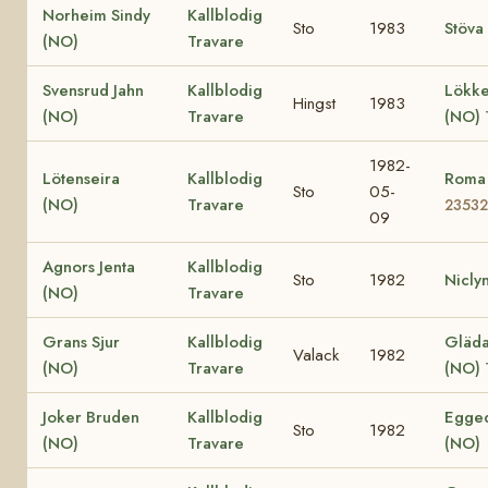
Norheim Sindy
Kallblodig
Sto
1983
Stöva
(NO)
Travare
Svensrud Jahn
Kallblodig
Lökke
Hingst
1983
(NO)
Travare
(NO)
1982-
Lötenseira
Kallblodig
Roma
Sto
05-
(NO)
Travare
23532
09
Agnors Jenta
Kallblodig
Sto
1982
Nicly
(NO)
Travare
Grans Sjur
Kallblodig
Gläda 
Valack
1982
(NO)
Travare
(NO)
Joker Bruden
Kallblodig
Egged
Sto
1982
(NO)
Travare
(NO)