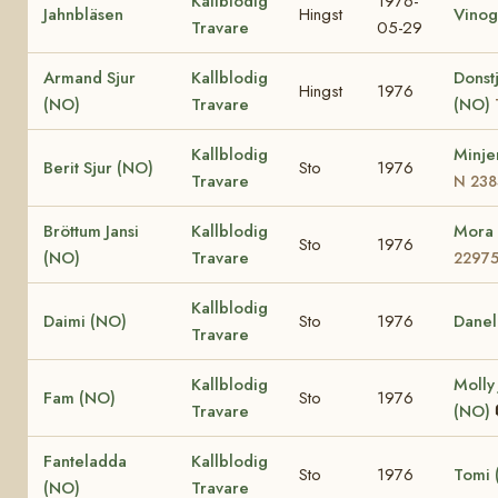
Kallblodig
1976-
Jahnbläsen
Hingst
Vinog
Travare
05-29
Armand Sjur
Kallblodig
Donst
Hingst
1976
(NO)
Travare
(NO)
Kallblodig
Minje
Berit Sjur (NO)
Sto
1976
Travare
N 238
Bröttum Jansi
Kallblodig
Mora
Sto
1976
(NO)
Travare
2297
Kallblodig
Daimi (NO)
Sto
1976
Danel
Travare
Kallblodig
Molly
Fam (NO)
Sto
1976
Travare
(NO)
Fanteladda
Kallblodig
Sto
1976
Tomi 
(NO)
Travare