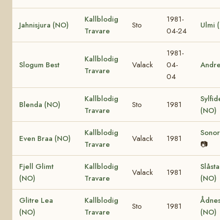
Kallblodig
1981-
Jahnisjura (NO)
Sto
Ulmi 
Travare
04-24
1981-
Kallblodig
Slogum Best
Valack
04-
Andr
Travare
04
Kallblodig
Sylfid
Blenda (NO)
Sto
1981
Travare
(NO)
Kallblodig
Sonor
Even Braa (NO)
Valack
1981
Travare
📷
Fjell Glimt
Kallblodig
Slåst
Valack
1981
(NO)
Travare
(NO)
Glitre Lea
Kallblodig
Ådnes
Sto
1981
(NO)
Travare
(NO)