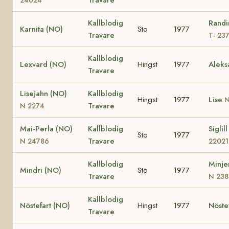
Kallblodig
Randi
Karnita (NO)
Sto
1977
Travare
T- 23
Kallblodig
Lexvard (NO)
Hingst
1977
Aleks
Travare
Lisejahn (NO)
Kallblodig
Hingst
1977
Lise
N
Travare
N 2274
Mai-Perla (NO)
Kallblodig
Siglil
Sto
1977
Travare
N 24786
22021
Kallblodig
Minje
Mindri (NO)
Sto
1977
Travare
N 238
Kallblodig
Nöstefart (NO)
Hingst
1977
Nöste
Travare