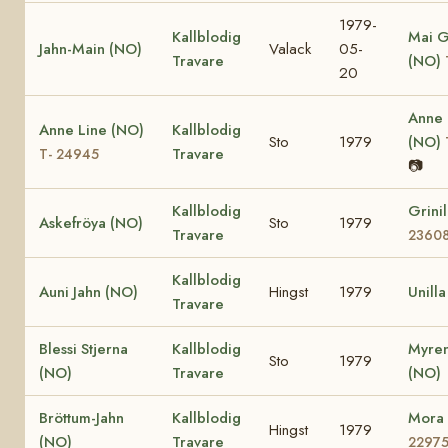
1979-
Kallblodig
Mai G
Jahn-Main (NO)
Valack
05-
Travare
(NO)
20
Anne
Anne Line (NO)
Kallblodig
Sto
1979
(NO)
Travare
T- 24945
📷
Kallblodig
Grini
Askefröya (NO)
Sto
1979
Travare
2360
Kallblodig
Auni Jahn (NO)
Hingst
1979
Unill
Travare
Blessi Stjerna
Kallblodig
Myren
Sto
1979
(NO)
Travare
(NO)
Bröttum-Jahn
Kallblodig
Mora
Hingst
1979
(NO)
Travare
2297