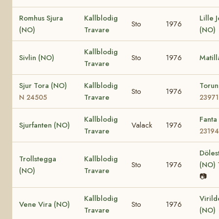
Romhus Sjura
Kallblodig
Lille 
Sto
1976
(NO)
Travare
(NO)
Kallblodig
Sivlin (NO)
Sto
1976
Matil
Travare
Sjur Tora (NO)
Kallblodig
Toru
Sto
1976
Travare
N 24505
23971
Kallblodig
Fanta
Sjurfanten (NO)
Valack
1976
Travare
23194
Döles
Trollstegga
Kallblodig
Sto
1976
(NO)
(NO)
Travare
📷
Kallblodig
Viril
Vene Vira (NO)
Sto
1976
Travare
(NO)