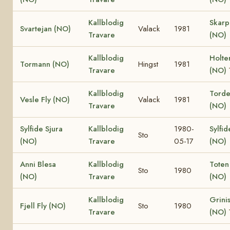
Kallblodig
Skar
Svartejan (NO)
Valack
1981
Travare
(NO)
Kallblodig
Holte
Tormann (NO)
Hingst
1981
Travare
(NO)
Kallblodig
Torden
Vesle Fly (NO)
Valack
1981
Travare
(NO)
Sylfide Sjura
Kallblodig
1980-
Sylfid
Sto
(NO)
Travare
05-17
(NO)
Anni Blesa
Kallblodig
Toten
Sto
1980
(NO)
Travare
(NO)
Kallblodig
Grinis
Fjell Fly (NO)
Sto
1980
Travare
(NO)