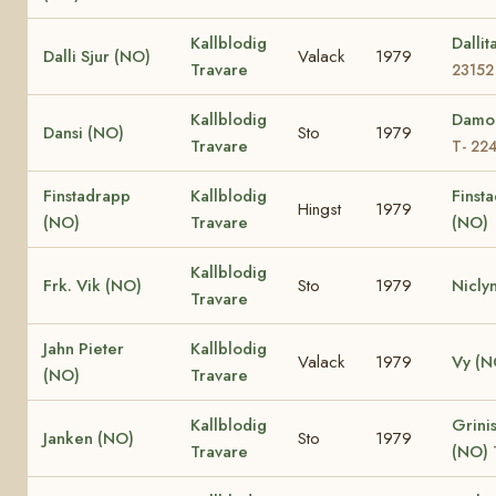
Kallblodig
Dalli
Dalli Sjur (NO)
Valack
1979
Travare
23152
Kallblodig
Damo
Dansi (NO)
Sto
1979
Travare
T- 22
Finstadrapp
Kallblodig
Finsta
Hingst
1979
(NO)
Travare
(NO)
Kallblodig
Frk. Vik (NO)
Sto
1979
Nicly
Travare
Jahn Pieter
Kallblodig
Valack
1979
Vy (N
(NO)
Travare
Kallblodig
Grinis
Janken (NO)
Sto
1979
Travare
(NO)