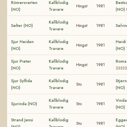
Römersvarten
Kallblodig
Bests
Hingst
1981
(NO)
Travare
(NO)
Kallblodig
Selter (NO)
Hingst
1981
Selvi
Travare
Sjur Heiden
Kallblodig
Heidi
Hingst
1981
(NO)
Travare
(NO)
Sjur Pieter
Kallblodig
Roma
Hingst
1981
(NO)
Travare
23532
Sjur Sylfida
Kallblodig
Stjern
Sto
1981
(NO)
Travare
(NO)
Kallblodig
Vinda
Sjurinda (NO)
Sto
1981
Travare
(NO)
Strand Jensi
Kallblodig
Egged
Sto
1981
(NO)
Travare
(NO)