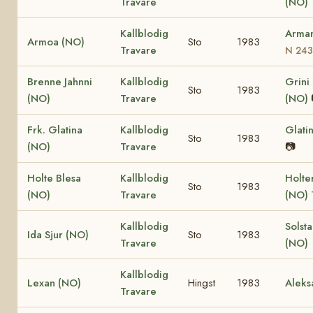
Travare
(NO)
Kallblodig
Arma
Armoa (NO)
Sto
1983
Travare
N 243
Brenne Jahnni
Kallblodig
Grini
Sto
1983
(NO)
Travare
(NO)
Frk. Glatina
Kallblodig
Glati
Sto
1983
(NO)
Travare
📷
Holte Blesa
Kallblodig
Holte
Sto
1983
(NO)
Travare
(NO)
Kallblodig
Solst
Ida Sjur (NO)
Sto
1983
Travare
(NO)
Kallblodig
Lexan (NO)
Hingst
1983
Aleks
Travare