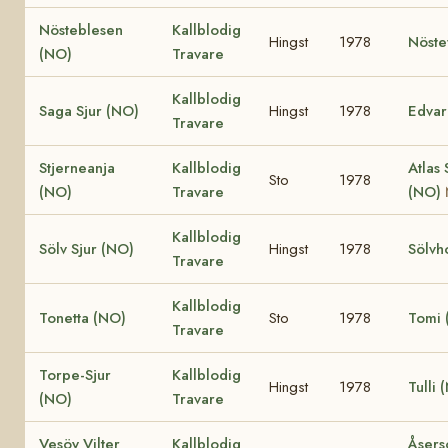
Nösteblesen
Kallblodig
Hingst
1978
Nöste
(NO)
Travare
Kallblodig
Saga Sjur (NO)
Hingst
1978
Edvar
Travare
Stjerneanja
Kallblodig
Atlas 
Sto
1978
(NO)
Travare
(NO)
Kallblodig
Sölv Sjur (NO)
Hingst
1978
Sölvh
Travare
Kallblodig
Tonetta (NO)
Sto
1978
Tomi 
Travare
Torpe-Sjur
Kallblodig
Hingst
1978
Tulli 
(NO)
Travare
Vesöy Vilter
Kallblodig
Åsers