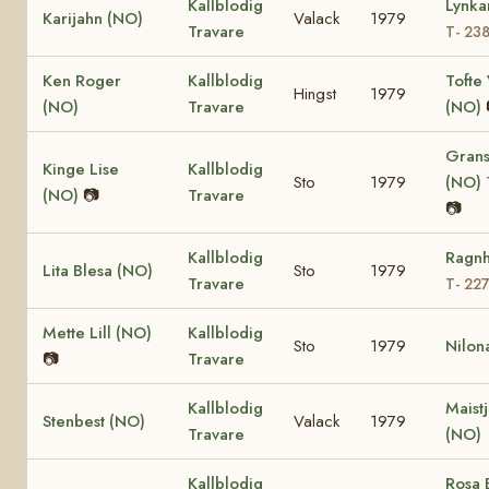
Kallblodig
Lynka
Karijahn (NO)
Valack
1979
Travare
T- 23
Ken Roger
Kallblodig
Tofte 
Hingst
1979
(NO)
Travare
(NO)
Grans
Kinge Lise
Kallblodig
Sto
1979
(NO)
(NO)
📷
Travare
📷
Kallblodig
Ragnh
Lita Blesa (NO)
Sto
1979
Travare
T- 22
Mette Lill (NO)
Kallblodig
Sto
1979
Nilon
📷
Travare
Kallblodig
Maist
Stenbest (NO)
Valack
1979
Travare
(NO)
Kallblodig
Rosa 