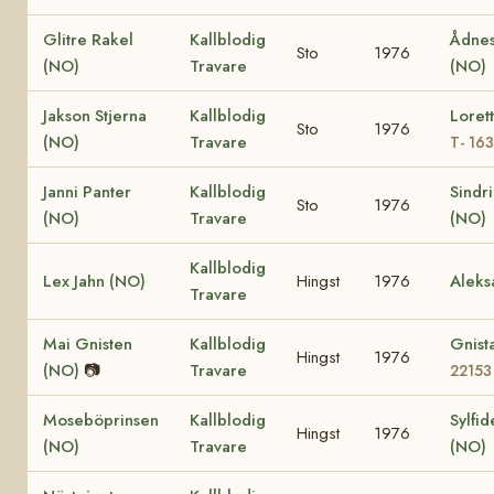
Glitre Rakel
Kallblodig
Ådnes
Sto
1976
(NO)
Travare
(NO)
Jakson Stjerna
Kallblodig
Loret
Sto
1976
(NO)
Travare
T- 16
Janni Panter
Kallblodig
Sindr
Sto
1976
(NO)
Travare
(NO)
Kallblodig
Lex Jahn (NO)
Hingst
1976
Aleks
Travare
Mai Gnisten
Kallblodig
Gnist
Hingst
1976
(NO)
📷
Travare
22153
Moseböprinsen
Kallblodig
Sylfid
Hingst
1976
(NO)
Travare
(NO)