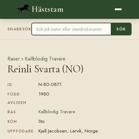
Häststam
SÖK
SNABBSÖK
Raser
›
Kallblodig Travare
Reinli Svarta (NO)
N-80-0871
ID
1980
FÖDD
AVLIDEN
Kallblodig Travare
RAS
Sto
KÖN
Kjell Jacobsen, Larvik, Norge
UPPFÖDARE