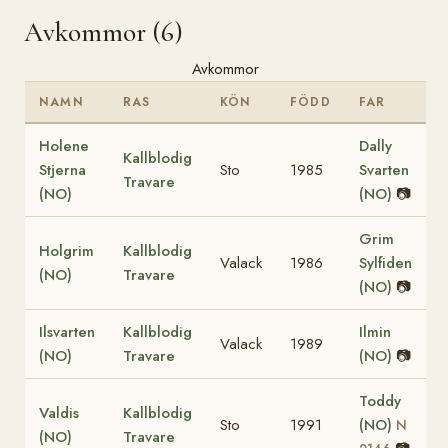
Avkommor (6)
Avkommor
NAMN
RAS
KÖN
FÖDD
FAR
Holene
Dally
Kallblodig
Stjerna
Sto
1985
Svarten
Travare
(NO)
(NO)
📷
Grim
Holgrim
Kallblodig
Valack
1986
Sylfiden
(NO)
Travare
(NO)
📷
Ilsvarten
Kallblodig
Ilmin
Valack
1989
(NO)
Travare
(NO)
📷
Toddy
Valdis
Kallblodig
Sto
1991
(NO)
N
(NO)
Travare