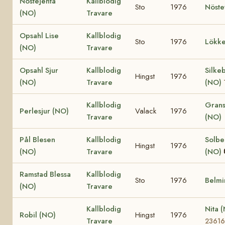
Nöstejenta
Kallblodig
Sto
1976
Nöste
(NO)
Travare
Opsahl Lise
Kallblodig
Sto
1976
Lökke
(NO)
Travare
Opsahl Sjur
Kallblodig
Silke
Hingst
1976
(NO)
Travare
(NO)
Kallblodig
Grans
Perlesjur (NO)
Valack
1976
Travare
(NO)
Pål Blesen
Kallblodig
Solbe
Hingst
1976
(NO)
Travare
(NO)
Ramstad Blessa
Kallblodig
Sto
1976
Belmi
(NO)
Travare
Kallblodig
Nita 
Robil (NO)
Hingst
1976
Travare
23616