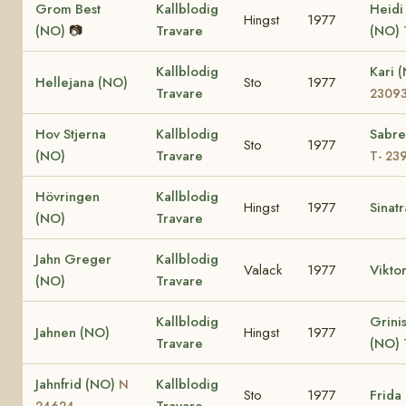
Grom Best
Kallblodig
Heidi
Hingst
1977
(NO)
📷
Travare
(NO)
Kallblodig
Kari 
Hellejana (NO)
Sto
1977
Travare
2309
Hov Stjerna
Kallblodig
Sabre
Sto
1977
(NO)
Travare
T- 23
Hövringen
Kallblodig
Hingst
1977
Sinat
(NO)
Travare
Jahn Greger
Kallblodig
Valack
1977
Vikto
(NO)
Travare
Kallblodig
Grinis
Jahnen (NO)
Hingst
1977
Travare
(NO)
Jahnfrid (NO)
Kallblodig
N
Sto
1977
Frida
Travare
24624