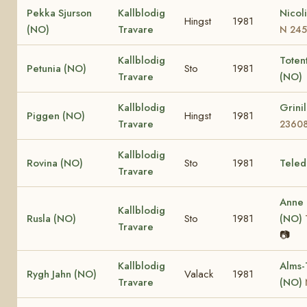
Pekka Sjurson
Kallblodig
Nicol
Hingst
1981
(NO)
Travare
N 24
Kallblodig
Totent
Petunia (NO)
Sto
1981
Travare
(NO)
Kallblodig
Grini
Piggen (NO)
Hingst
1981
Travare
2360
Kallblodig
Rovina (NO)
Sto
1981
Teled
Travare
Anne
Kallblodig
Rusla (NO)
Sto
1981
(NO)
Travare
📷
Kallblodig
Alms-
Rygh Jahn (NO)
Valack
1981
Travare
(NO)