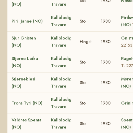
Sto
1980
Nöste
(NO)
Travare
Kallblodig
Pirils
Piril Janne (NO)
Sto
1980
Travare
(NO)
Sjur Gnisten
Kallblodig
Gnist
Hingst
1980
(NO)
Travare
22153
Stjerne Leika
Kallblodig
Ragnh
Sto
1980
(NO)
Travare
T- 22
Stjerneblesi
Kallblodig
Myren
Sto
1980
(NO)
Travare
(NO)
Kallblodig
Trons Tyri (NO)
Sto
1980
Grini
Travare
Valdres Spenta
Kallblodig
Spent
Sto
1980
(NO)
Travare
(NO)