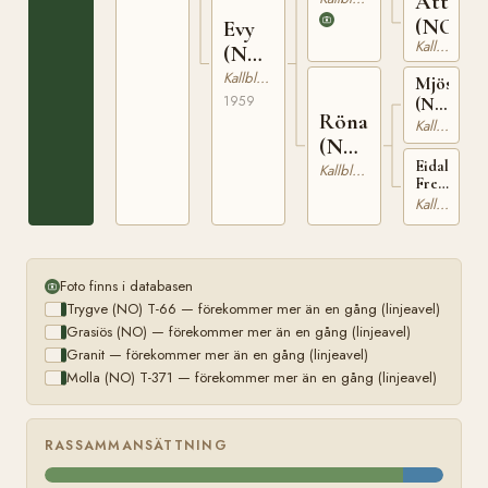
Atti
(NO)
Evy
Kallblodig Travare
(NO)
T-
Kallblodig Travare
Mjösvinn
22478
1959
(NO)
Röna
T-
Kallblodig Travare
(NO)
171
Eidals-
T-
Kallblodig Travare
Freia
1113
(NO)
Kallblodig Travare
N
14453
Foto finns i databasen
Trygve (NO) T-66 — förekommer mer än en gång (linjeavel)
Grasiös (NO) — förekommer mer än en gång (linjeavel)
Granit — förekommer mer än en gång (linjeavel)
Molla (NO) T-371 — förekommer mer än en gång (linjeavel)
RASSAMMANSÄTTNING