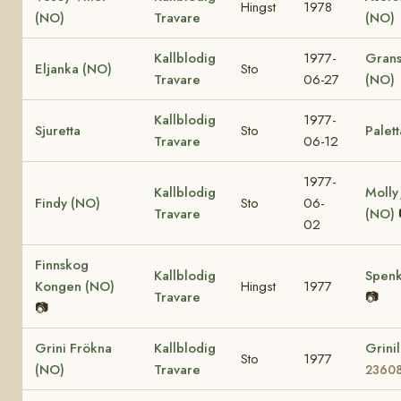
Hingst
1978
(NO)
Travare
(NO)
Kallblodig
1977-
Grans
Eljanka (NO)
Sto
Travare
06-27
(NO)
Kallblodig
1977-
Sjuretta
Sto
Palett
Travare
06-12
1977-
Kallblodig
Molly
Findy (NO)
Sto
06-
Travare
(NO)
02
Finnskog
Kallblodig
Spenk
Kongen (NO)
Hingst
1977
Travare
📷
📷
Grini Frökna
Kallblodig
Grini
Sto
1977
(NO)
Travare
2360