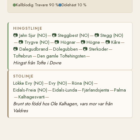
Kallblodig Travare 90 %
Dölehäst 10 %
HINGSTLINJE
📷
Jahn Sjur (NO)
📷
Steggbest (NO)
📷
Stegg (NO)
—
—
📷
Trygve (NO)
📷
Högnar
📷
Högne
📷
Kåre
—
—
—
—
—
📷
Dalegudbrand
Dölegubben
📷
Sterkoder
—
—
—
Toftebrun
Den gamle Toftehingsten
—
—
Hingst från Tofte i Dovre
STOLINJE
Lökke Evy (NO)
Evy (NO)
Röna (NO)
—
—
—
Eidals-Freia (NO)
Eidals-Lunda
Fjärlandsjenta
Palma
—
—
—
Kalhagesvarti
—
—
Brunt sto född hos Ole Kalhagen, vars mor var från
Valdres