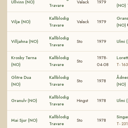
Ullvinn (NO)
Valack
1979
Travare
(NO)
Kallblodig
Grans
Vilje (NO)
Valack
1979
Travare
(NO)
Kallblodig
Villjahna (NO)
Sto
1979
Ulmi 
Travare
Krosby Terna
Kallblodig
1978-
Loret
Sto
(NO)
Travare
04-08
T- 16
Glitre Dua
Kallblodig
Ådnes
Sto
1978
(NO)
Travare
(NO)
Kallblodig
Granulv (NO)
Hingst
1978
Ulmi 
Travare
Kallblodig
Singa
Mai Sjur (NO)
Sto
1978
Travare
T- 23