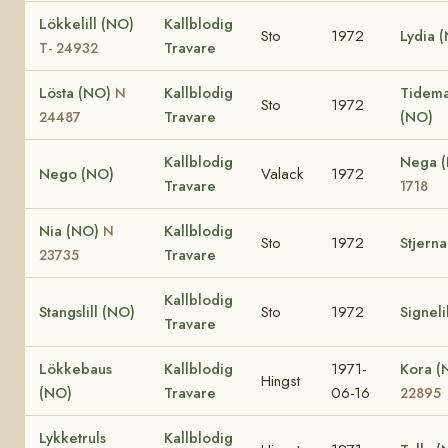
Lökkelill (NO)
Kallblodig
Sto
1972
Lydia 
Travare
T- 24932
Lösta (NO)
Kallblodig
Tidema
N
Sto
1972
Travare
(NO)
24487
Kallblodig
Nega 
Nego (NO)
Valack
1972
Travare
1718
Nia (NO)
Kallblodig
N
Sto
1972
Stjern
Travare
23735
Kallblodig
Stangslill (NO)
Sto
1972
Signeli
Travare
Lökkebaus
Kallblodig
1971-
Kora 
Hingst
(NO)
Travare
06-16
22895
Lykketruls
Kallblodig