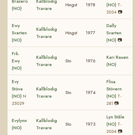
Brasero
Kallblodig
Hingst
1978
(NO)
T-
(NO)
Travare
📷
2034
Ewy
Dally
Kallblodig
Svarten
Hingst
1977
Svarten
Travare
(NO)
(NO)
📷
Frk.
Kallblodig
Kari Rauen
Ewy
Sto
1976
Travare
(NO)
(NO)
Evy
Flisa
Stöva
Kallblodig
Stövern
Sto
1974
(NO)
Travare
(NO)
N
T-
📷
25029
281
Lyn Ståle
Evylynn
Kallblodig
Sto
1973
(NO)
T-
(NO)
Travare
📷
2034