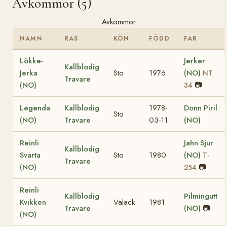
Avkommor (5)
Avkommor
NAMN
RAS
KÖN
FÖDD
FAR
Lökke-
Jerker
Kallblodig
Jerka
Sto
1976
(NO)
NT
Travare
(NO)
📷
34
Legenda
Kallblodig
1978-
Donn Piril
Sto
(NO)
Travare
03-11
(NO)
Reinli
Jahn Sjur
Kallblodig
Svarta
Sto
1980
(NO)
T-
Travare
(NO)
📷
254
Reinli
Kallblodig
Pilmingutt
Kvikken
Valack
1981
Travare
(NO)
📷
(NO)