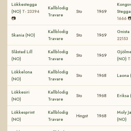
Lökkestegga
Kongsv
Kallblodig
(NO)
Sto
1969
Stegga
T- 23394
Travare
📷

1666
Kallblodig
Gnista
Skania (NO)
Sto
1969
Travare
22153
Slåstad Lill
Kallblodig
Gjölme
Sto
1969
(NO)
Travare
(NO)
T
Lökkelona
Kallblodig
Sto
1968
Laona 
(NO)
Travare
Lökkesiri
Kallblodig
Sto
1968
Eriksa
(NO)
Travare
Lökkesprint
Kallblodig
Moly J
Hingst
1968
(NO)
Travare
(NO)