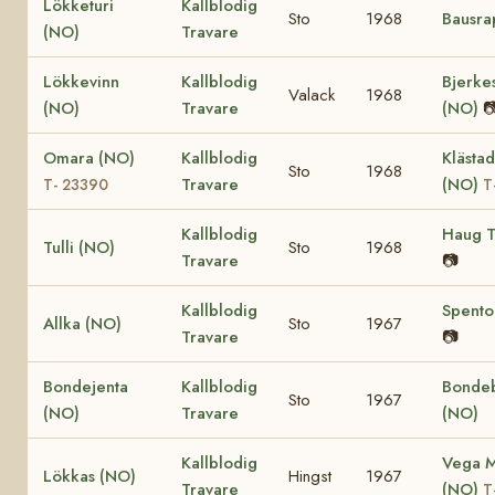
Lökketuri
Kallblodig
Sto
1968
Bausra
(NO)
Travare
Lökkevinn
Kallblodig
Bjerke
Valack
1968
(NO)
Travare
(NO)

Omara (NO)
Kallblodig
Klästad
Sto
1968
Travare
(NO)
T- 23390
T
Kallblodig
Haug T
Tulli (NO)
Sto
1968
Travare
📷
Kallblodig
Spento
Allka (NO)
Sto
1967
Travare
📷
Bondejenta
Kallblodig
Bonde
Sto
1967
(NO)
Travare
(NO)
Kallblodig
Vega M
Lökkas (NO)
Hingst
1967
Travare
(NO)
T