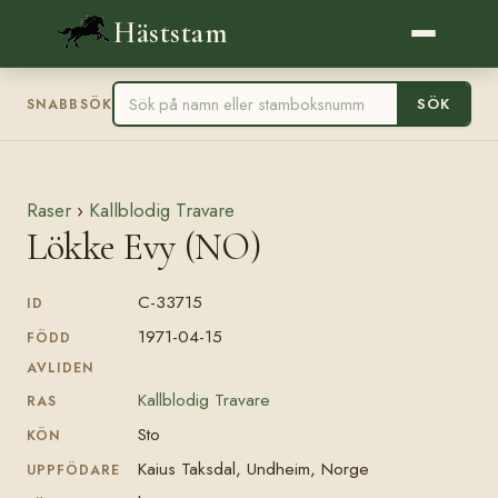
Häststam
SÖK
SNABBSÖK
Raser
›
Kallblodig Travare
Lökke Evy (NO)
C-33715
ID
1971-04-15
FÖDD
AVLIDEN
Kallblodig Travare
RAS
Sto
KÖN
Kaius Taksdal, Undheim, Norge
UPPFÖDARE