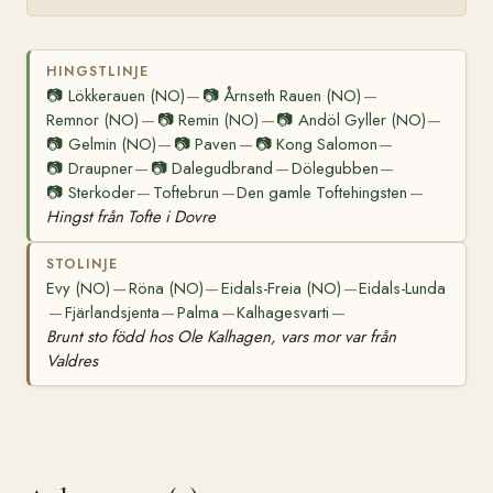
HINGSTLINJE
📷
Lökkerauen (NO)
📷
Årnseth Rauen (NO)
—
—
Remnor (NO)
📷
Remin (NO)
📷
Andöl Gyller (NO)
—
—
—
📷
Gelmin (NO)
📷
Paven
📷
Kong Salomon
—
—
—
📷
Draupner
📷
Dalegudbrand
Dölegubben
—
—
—
📷
Sterkoder
Toftebrun
Den gamle Toftehingsten
—
—
—
Hingst från Tofte i Dovre
STOLINJE
Evy (NO)
Röna (NO)
Eidals-Freia (NO)
Eidals-Lunda
—
—
—
Fjärlandsjenta
Palma
Kalhagesvarti
—
—
—
—
Brunt sto född hos Ole Kalhagen, vars mor var från
Valdres