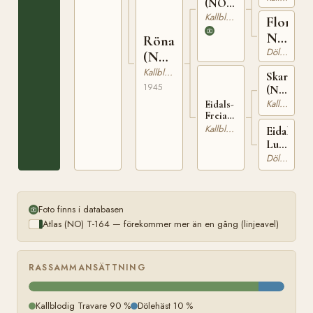
(NO)
T-171
Kallblodig Travare
Flora
N
Röna
Dölehäst
10976
(NO)
T-
Kallblodig Travare
Skarphed
1113
1945
(NO)
T-
Kallblodig Travare
Eidals-
80
Freia
(NO) N
Kallblodig Travare
Eidals-
14453
Lunda
N
Dölehäst
10495
Foto finns i databasen
Atlas (NO) T-164 — förekommer mer än en gång (linjeavel)
RASSAMMANSÄTTNING
Kallblodig Travare 90 %
Dölehäst 10 %