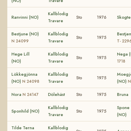
(NO)
Travare
Kallblodig
Ranvinni (NO)
Sto
1976
Skogte
Travare
Bestjune (NO)
Kallblodig
Bestje
Sto
1975
Travare
N 24099
T- 229
Hege Lill
Kallblodig
Nega 
Sto
1975
(NO)
Travare
1718
Lökkegjönna
Kallblodig
Moegj
Sto
1975
(NO)
Travare
(NO)
N 24098
N
Nora
Dölehäst
Sto
1975
Bruna
N 24147
Kallblodig
Spone 
Sponhild (NO)
Sto
1975
Travare
(NO)
Tilde Terna
Kallblodig