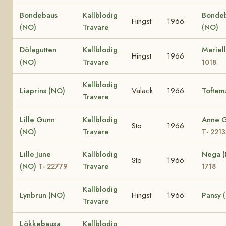
Bondebaus
Kallblodig
Bonde
Hingst
1966
(NO)
Travare
(NO)
Dölagutten
Kallblodig
Mariel
Hingst
1966
(NO)
Travare
1018
Kallblodig
Liaprins (NO)
Valack
1966
Toftem
Travare
Lille Gunn
Kallblodig
Anne 
Sto
1966
(NO)
Travare
T- 221
Lille June
Kallblodig
Nega 
Sto
1966
(NO)
Travare
T- 22779
1718
Kallblodig
Lynbrun (NO)
Hingst
1966
Pansy 
Travare
Lökkebausa
Kallblodig