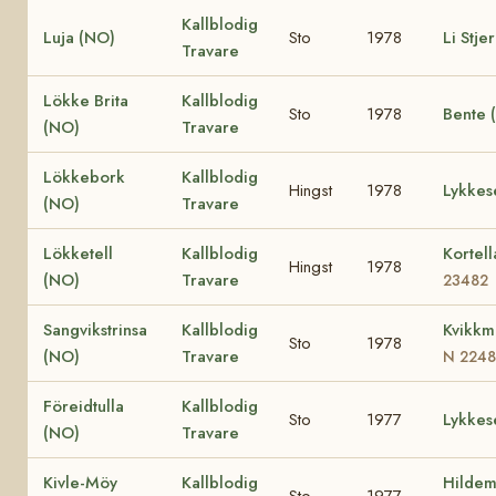
Kallblodig
Luja (NO)
Sto
1978
Li Stje
Travare
Lökke Brita
Kallblodig
Sto
1978
Bente 
(NO)
Travare
Lökkebork
Kallblodig
Hingst
1978
Lykkes
(NO)
Travare
Lökketell
Kallblodig
Kortel
Hingst
1978
(NO)
Travare
23482
Sangvikstrinsa
Kallblodig
Kvikkm
Sto
1978
(NO)
Travare
N 2248
Föreidtulla
Kallblodig
Sto
1977
Lykkes
(NO)
Travare
Kivle-Möy
Kallblodig
Hildem
Sto
1977