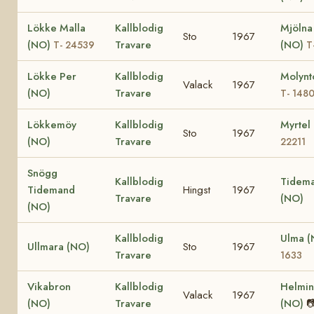
Lökke Malla
Kallblodig
Mjölna
Sto
1967
(NO)
Travare
(NO)
T- 24539
T
Lökke Per
Kallblodig
Molynt
Valack
1967
(NO)
Travare
T- 148
Lökkemöy
Kallblodig
Myrtel
Sto
1967
(NO)
Travare
22211
Snögg
Kallblodig
Tidema
Tidemand
Hingst
1967
Travare
(NO)
(NO)
Kallblodig
Ulma 
Ullmara (NO)
Sto
1967
Travare
1633
Vikabron
Kallblodig
Helmi
Valack
1967
(NO)
Travare
(NO)
