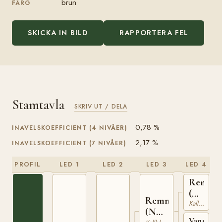
brun
FÄRG
SKICKA IN BILD
RAPPORTERA FEL
Stamtavla
SKRIV UT / DELA
0,78 %
INAVELSKOEFFICIENT (4 NIVÅER)
2,17 %
INAVELSKOEFFICIENT (7 NIVÅER)
PROFIL
LED 1
LED 2
LED 3
LED 4
Remin
(NO)
Remnor
Kallblodig Travare
T-
(NO)
170
Vangne