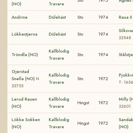
Sto
1975
Agnes 
(NO)
Travare
Andrine
Dölehäst
Sto
1974
Raua I
Silksva
Lökkestjerna
Dölehäst
Sto
1974
23548
Kallblodig
Tröndla (NO)
Sto
1974
Stålstj
Travare
Gjerstad
Kallblodig
Pjokkv
Snella (NO)
Sto
1972
N
Travare
T- 165
23755
Lerud Rauen
Kallblodig
Milly 
Hingst
1972
(NO)
Travare
22601
Lökke Sokken
Kallblodig
Sandak
Hingst
1972
(NO)
Travare
(NO)