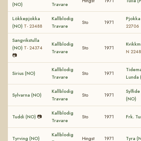
Hingst
1971
Tulla 
(NO)
Travare
Lökkepjokka
Kallblodig
Pjokka
Sto
1971
(NO)
Travare
T- 23488
22706
Sangvikstulla
Kallblodig
Kvikkm
(NO)
Sto
1971
T- 24374
Travare
N 2248
📷
Kallblodig
Tidem
Sirius (NO)
Sto
1971
Travare
Lunda 
Kallblodig
Sylfide
Sylvarna (NO)
Sto
1971
Travare
(NO)
Kallblodig
Tuddi (NO)
📷
Sto
1971
Frk. Tu
Travare
Kallblodig
Tyrving (NO)
Hingst
1971
Tyra (