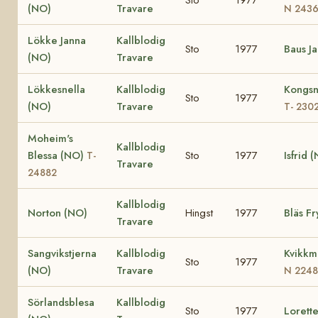
(NO)
Travare
N 243
Lökke Janna
Kallblodig
Sto
1977
Baus J
(NO)
Travare
Lökkesnella
Kallblodig
Kongsn
Sto
1977
(NO)
Travare
T- 230
Moheim's
Kallblodig
Blessa (NO)
Sto
1977
Isfrid 
T-
Travare
24882
Kallblodig
Norton (NO)
Hingst
1977
Bläs F
Travare
Sangvikstjerna
Kallblodig
Kvikkm
Sto
1977
(NO)
Travare
N 2248
Sörlandsblesa
Kallblodig
Sto
1977
Lorett