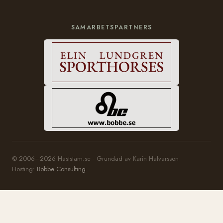
SAMARBETSPARTNERS
© 2006–2026 Häststam.se · Grundad av Karin Halvarsson
Hosting:
Bobbe Consulting