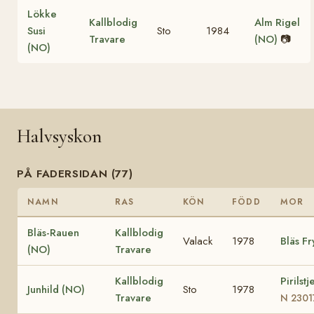
Lökke
Kallblodig
Alm Rigel
Susi
Sto
1984
Travare
(NO)
📷
(NO)
Halvsyskon
PÅ FADERSIDAN (77)
NAMN
RAS
KÖN
FÖDD
MOR
Bläs-Rauen
Kallblodig
Valack
1978
Bläs F
(NO)
Travare
Kallblodig
Pirilst
Junhild (NO)
Sto
1978
Travare
N 2301