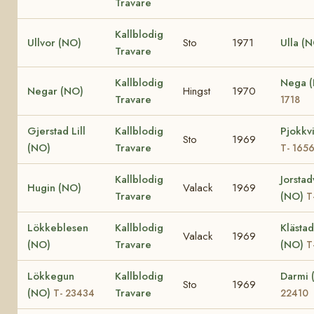
Travare
Kallblodig
Ullvor (NO)
Sto
1971
Ulla (
Travare
Kallblodig
Nega 
Negar (NO)
Hingst
1970
Travare
1718
Gjerstad Lill
Kallblodig
Pjokkv
Sto
1969
(NO)
Travare
T- 165
Kallblodig
Jorstad
Hugin (NO)
Valack
1969
Travare
(NO)
T
Lökkeblesen
Kallblodig
Klästad
Valack
1969
(NO)
Travare
(NO)
T
Lökkegun
Kallblodig
Darmi
Sto
1969
(NO)
Travare
T- 23434
22410