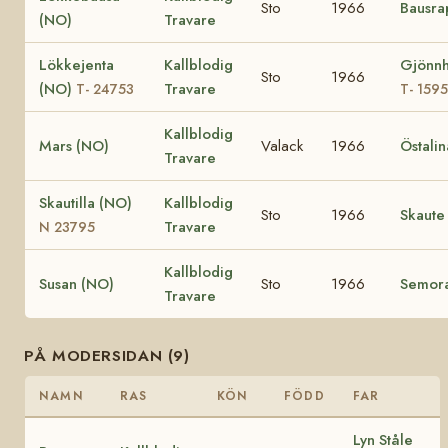
Sto
1966
Bausra
(NO)
Travare
Lökkejenta
Kallblodig
Gjönnh
Sto
1966
(NO)
Travare
T- 24753
T- 1595
Kallblodig
Mars (NO)
Valack
1966
Östali
Travare
Skautilla (NO)
Kallblodig
Sto
1966
Skaute
Travare
N 23795
Kallblodig
Susan (NO)
Sto
1966
Semor
Travare
PÅ MODERSIDAN (9)
NAMN
RAS
KÖN
FÖDD
FAR
Lyn Ståle