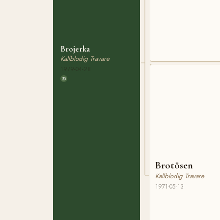
Brojerka
Kallblodig Travare
1979-04-28
Brotösen
Kallblodig Travare
1971-05-13