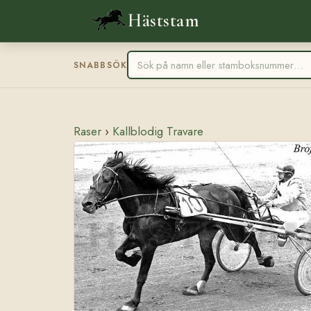
Häststam
SNABBSÖK
Raser
›
Kallblodig Travare