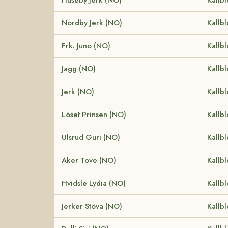
Nordby Jerk (NO)
Kallb
Frk. Juno (NO)
Kallb
Jagg (NO)
Kallb
Jerk (NO)
Kallb
Löset Prinsen (NO)
Kallb
Ulsrud Guri (NO)
Kallb
Aker Tove (NO)
Kallb
Hvidsle Lydia (NO)
Kallb
Jerker Stöva (NO)
Kallb