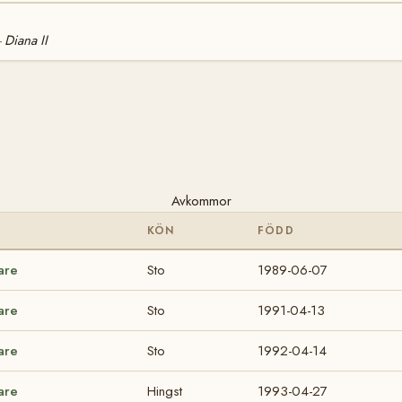
Diana II
—
Avkommor
KÖN
FÖDD
are
Sto
1989-06-07
are
Sto
1991-04-13
are
Sto
1992-04-14
are
Hingst
1993-04-27