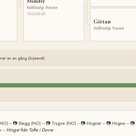
Mindsy
Kallblodig Travare
1963-05-05
Gittan
Kallblodig Travare
er än en gång (linjeavel)
(NO)
📷
Stegg (NO)
📷
Trygve (NO)
📷
Högnar
📷
Högne
📷
—
—
—
—
—
n
Hingst från Tofte i Dovre
—