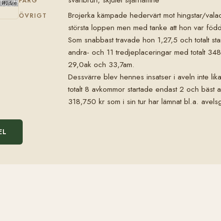
FÄRG
Brojerka kämpade hedervärt mot hingstar/valac
ÖVRIGT
största loppen men med tanke att hon var född 
Som snabbast travade hon 1,27,5 och totalt st
andra- och 11 tredjeplaceringar med totalt 34
29,0ak och 33,7am.
Dessvärre blev hennes insatser i aveln inte l
totalt 8 avkommor startade endast 2 och bäst
318,750 kr som i sin tur har lämnat bl.a. avel
EL