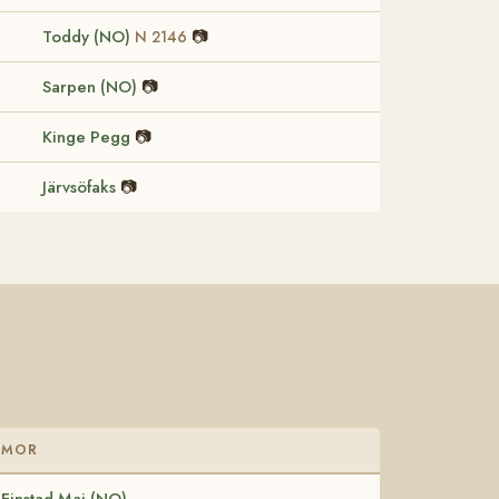
Toddy (NO)
📷
N 2146
Sarpen (NO)
📷
Kinge Pegg
📷
Järvsöfaks
📷
MOR
Finstad Mai (NO)