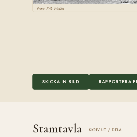
Foto: Erik Widén
SKICKA IN BILD
RAPPORTERA F
Stamtavla
SKRIV UT / DELA