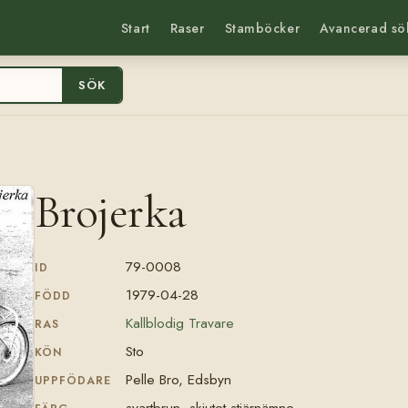
Start
Raser
Stamböcker
Avancerad sö
SÖK
Brojerka
79-0008
ID
1979-04-28
FÖDD
Kallblodig Travare
RAS
Sto
KÖN
Pelle Bro, Edsbyn
UPPFÖDARE
svartbrun, skjutet stjärnämne