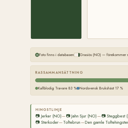
Foto finns i databasen
Grasiös (NO) — förekommer m
RASSAMMANSÄTTNING
Kallblodig Travare 83 %
Nordsvensk Brukshäst 17 %
HINGSTLINJE
📷
Jerker (NO)
📷
Jahn Sjur (NO)
📷
Steggbest 
—
—
📷
Sterkoder
Toftebrun
Den gamle Toftehingste
—
—