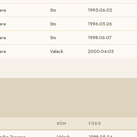
are
Sto
1995-06-02
are
Sto
1996-05-26
are
Sto
1998-06-07
are
Valack
2000-04-05
KÖN
FÖDD
lodig Travare
Valack
1988-05-04