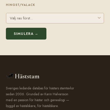
HINGST/VALACK
SIMULERA →
Häststam
Sveriges ledande databas för hästars stamtavlor
sedan 2006. Grundad av Karin Halvarsson
med en passion för hästar och genealogi —
byggd av hästälskare, för hästälskare.