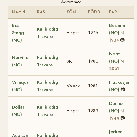
Avkommor
NAMN
RAS
KÖN
FÖDD
FAR
Best
Bestmin
Kallblodig
Stegg
Hingst
1976
(NO)
N
Travare
(NO)
📷
1934
Norm
Norvine
Kallblodig
Sto
1980
(NO)
N
(NO)
Travare
2061
Vinnsjur
Kallblodig
Haakesjur
Valack
1981
(NO)
Travare
(NO)
📷
Donno
Dollar
Kallblodig
Hingst
1983
(NO)
N
(NO)
Travare
📷
1944
Jerker
Ada Lyn
Kallblodig