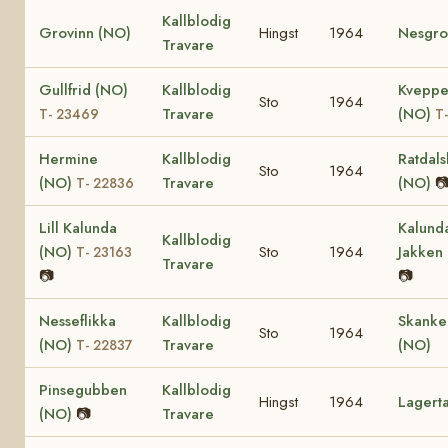
Kallblodig
Grovinn (NO)
Hingst
1964
Nesgro
Travare
Gullfrid (NO)
Kallblodig
Kveppe
Sto
1964
Travare
(NO)
T- 23469
T
Hermine
Kallblodig
Ratdals
Sto
1964
(NO)
Travare
(NO)

T- 22836
Lill Kalunda
Kalund
Kallblodig
(NO)
Sto
1964
Jakken
T- 23163
Travare
📷
📷
Nesseflikka
Kallblodig
Skanke
Sto
1964
(NO)
Travare
(NO)
T- 22837
Pinsegubben
Kallblodig
Hingst
1964
Lagert
(NO)
📷
Travare