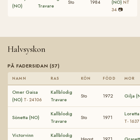
Sto
1984
(NO)
NT
(NO)
Travare
📷
34
Halvsyskon
PÅ FADERSIDAN (57)
NAMN
RAS
KÖN
FÖDD
MOR
Omer Gaisa
Kallblodig
Sto
1972
Gilja (
(NO)
Travare
T- 24106
Kallblodig
Loretta
Sönetta (NO)
Sto
1971
Travare
T- 1637
Victorvinn
Kallblodig
Hingst
1971
Graset