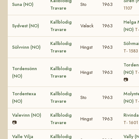
Kallblodig
Siren 
Suna (NO)
Sto
1963
Travare
1107
Kallblodig
Helga 
Sydvest (NO)
Valack
1963
Travare
(NO)
T-
Kallblodig
Sölvma
Sölvvinn (NO)
Hingst
1963
Travare
T- 1583
Torden
Tordensönn
Kallblodig
Hingst
1963
(NO)
T
(NO)
Travare
📷
Tordentexa
Kallblodig
Molynt
Sto
1963
(NO)
Travare
(NO)
T-
Valevinn (NO)
Kallblodig
Rivind
Hingst
1963
📷
Travare
T- 1601
Valle Vilja
Kallblodig
Vally 