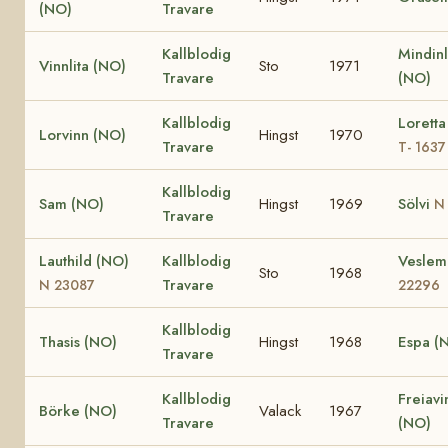
(NO)
Travare
Kallblodig
Mindinl
Vinnlita (NO)
Sto
1971
Travare
(NO)
Kallblodig
Loretta
Lorvinn (NO)
Hingst
1970
Travare
T- 1637
Kallblodig
Sam (NO)
Hingst
1969
Sölvi
N
Travare
Lauthild (NO)
Kallblodig
Vesle
Sto
1968
Travare
N 23087
22296
Kallblodig
Thasis (NO)
Hingst
1968
Espa (
Travare
Kallblodig
Freiavi
Börke (NO)
Valack
1967
Travare
(NO)