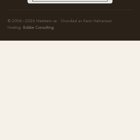
© 2006–2026 Häststam.se · Grundad av Karin Halvarsson
Hosting:
Bobbe Consulting