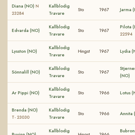
Diana (NO)
Kallblodig
N
Sto
1967
Jarma 
Travare
23284
Kallblodig
Pilota
Edvarda (NO)
Sto
1967
Travare
22594
Kallblodig
Lysston (NO)
Hingst
1967
Lydia 
Travare
Kallblodig
Stjerne
Sönnalill (NO)
Sto
1967
Travare
(NO)
Kallblodig
Ar Pippi (NO)
Sto
1966
Lotus 
Travare
Brenda (NO)
Kallblodig
Sto
1966
Annita
Travare
T- 23030
Kallblodig
Bubron
Buvinn (NO)
Hingst
1966