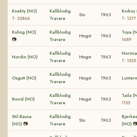
Knekty (NO)
Kallblodig
Knikny
Sto
1963
Travare
T- 22866
T- 1377
Kuling (NO)
Kallblodig
Toya (
Hingst
1963
📷
Travare
1689
Kallblodig
Normia
Nordin (NO)
Hingst
1963
Travare
T- 1525
Kallblodig
Osgutt (NO)
Hingst
1963
Lunter
Travare
Kallblodig
Taila 
Rovid (NO)
Hingst
1963
Travare
1155
Stil-Bausa
Kallblodig
Bjerkes
Sto
1963
(NO)
📷
Travare
(NO)
