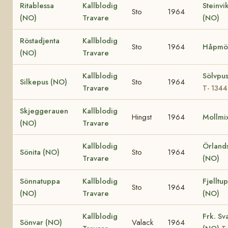
Ritablessa
Kallblodig
Steinvi
Sto
1964
(NO)
Travare
(NO)
Röstadjenta
Kallblodig
Sto
1964
Håpmö
(NO)
Travare
Kallblodig
Sölvpu
Silkepus (NO)
Sto
1964
Travare
T- 1344
Skjeggerauen
Kallblodig
Hingst
1964
Mollmi
(NO)
Travare
Kallblodig
Örland
Sönita (NO)
Sto
1964
Travare
(NO)
Sönnatuppa
Kallblodig
Fjelltu
Sto
1964
(NO)
Travare
(NO)
Kallblodig
Frk. Sv
Sönvar (NO)
Valack
1964