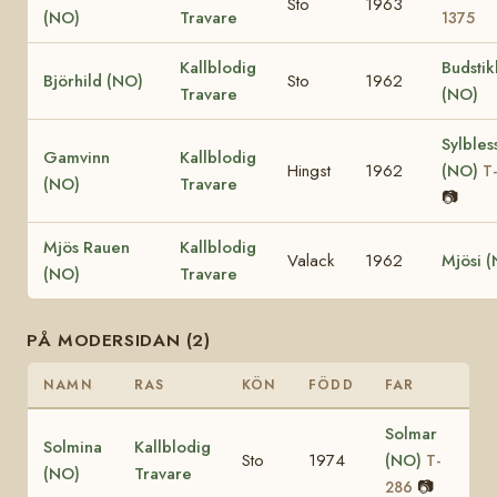
Sto
1963
(NO)
Travare
1375
Kallblodig
Budstik
Björhild (NO)
Sto
1962
Travare
(NO)
Sylbles
Gamvinn
Kallblodig
Hingst
1962
(NO)
T
(NO)
Travare
📷
Mjös Rauen
Kallblodig
Valack
1962
Mjösi 
(NO)
Travare
PÅ MODERSIDAN (2)
NAMN
RAS
KÖN
FÖDD
FAR
Solmar
Solmina
Kallblodig
Sto
1974
(NO)
T-
(NO)
Travare
📷
286