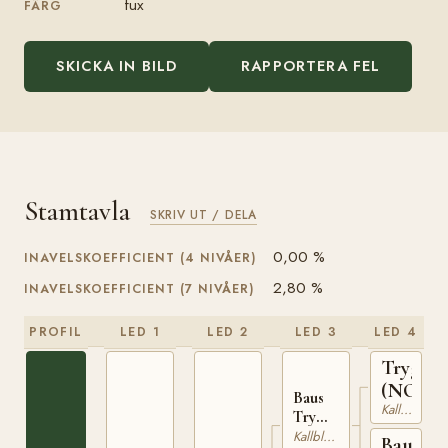
fux
FÄRG
SKICKA IN BILD
RAPPORTERA FEL
Stamtavla
SKRIV UT / DELA
0,00 %
INAVELSKOEFFICIENT (4 NIVÅER)
2,80 %
INAVELSKOEFFICIENT (7 NIVÅER)
PROFIL
LED 1
LED 2
LED 3
LED 4
Trygval
(NO)
Baus
Kallblodig Travare
Tryggsön
(NO)
Kallblodig Travare
Baus