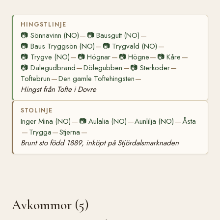
HINGSTLINJE
📷
Sönnavinn (NO)
📷
Bausgutt (NO)
—
—
📷
Baus Tryggsön (NO)
📷
Trygvald (NO)
—
—
📷
Trygve (NO)
📷
Högnar
📷
Högne
📷
Kåre
—
—
—
—
📷
Dalegudbrand
Dölegubben
📷
Sterkoder
—
—
—
Toftebrun
Den gamle Toftehingsten
—
—
Hingst från Tofte i Dovre
STOLINJE
Inger Mina (NO)
📷
Aulalia (NO)
Aunlilja (NO)
Åsta
—
—
—
Trygga
Stjerna
—
—
—
Brunt sto född 1889, inköpt på Stjördalsmarknaden
Avkommor (5)