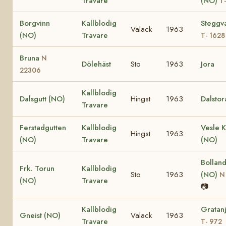
Travare
(NO)
T
Borgvinn
Kallblodig
Steggv
Valack
1963
(NO)
Travare
T- 1628
Bruna
N
Dölehäst
Sto
1963
Jora
22306
Kallblodig
Dalsgutt (NO)
Hingst
1963
Dalstor
Travare
Ferstadgutten
Kallblodig
Vesle K
Hingst
1963
(NO)
Travare
(NO)
Bolland
Frk. Torun
Kallblodig
Sto
1963
(NO)
N
(NO)
Travare
📷
Kallblodig
Gratan
Gneist (NO)
Valack
1963
Travare
T- 972