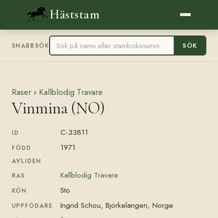
Häststam
SÖK
SNABBSÖK
Raser
›
Kallblodig Travare
Vinmina (NO)
C-33811
ID
1971
FÖDD
AVLIDEN
Kallblodig Travare
RAS
Sto
KÖN
Ingrid Schou, Björkelangen, Norge
UPPFÖDARE