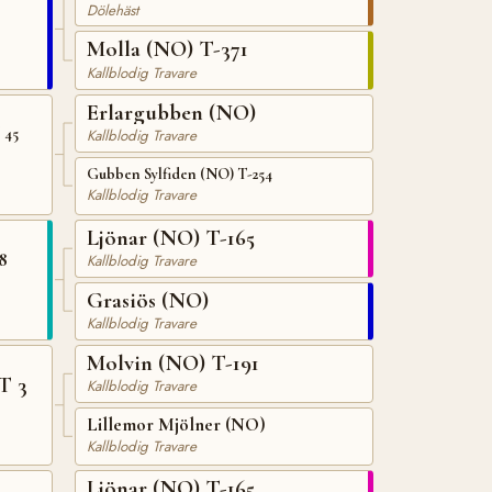
Dölehäst
Molla (NO) T-371
Kallblodig Travare
Erlargubben (NO)
 45
Kallblodig Travare
Gubben Sylfiden (NO) T-254
Kallblodig Travare
Ljönar (NO) T-165
8
Kallblodig Travare
Grasiös (NO)
Kallblodig Travare
Molvin (NO) T-191
T 3
Kallblodig Travare
Lillemor Mjölner (NO)
Kallblodig Travare
Ljönar (NO) T-165