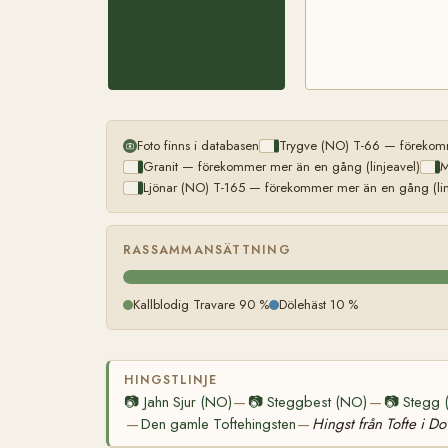
Foto finns i databasen
Trygve (NO) T-66 — förekomm
Granit — förekommer mer än en gång (linjeavel)
M
Ljönar (NO) T-165 — förekommer mer än en gång (lin
RASSAMMANSÄTTNING
Kallblodig Travare 90 %
Dölehäst 10 %
HINGSTLINJE
📷
Jahn Sjur (NO)
📷
Steggbest (NO)
📷
Stegg 
—
—
Den gamle Toftehingsten
Hingst från Tofte i Do
—
—