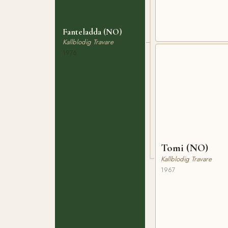
Fanteladda (NO)
Kallblodig Travare
1976
Tomi (NO)
Kallblodig Travare
1967