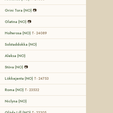
Grini Tora (NO)
📷
Glatina (NO)
📷
Holterosa (NO)
T- 24089
Solstaddokka (NO)
Aleksa (NO)
Stöva (NO)
📷
Lökkejenta (NO)
T- 24753
Roma (NO)
T- 23532
Niclyna (NO)
Gläda Lill (NO)
T- 23305