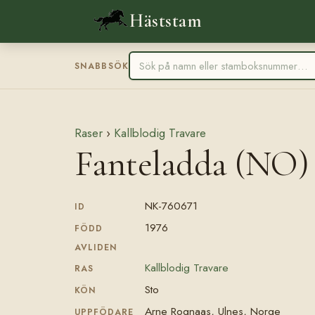
Häststam
SNABBSÖK
Raser
›
Kallblodig Travare
Fanteladda (NO)
NK-760671
ID
1976
FÖDD
AVLIDEN
Kallblodig Travare
RAS
Sto
KÖN
Arne Rognaas, Ulnes, Norge
UPPFÖDARE