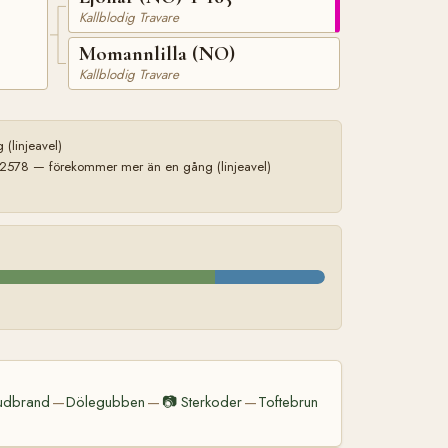
Kallblodig Travare
Momannlilla (NO)
Kallblodig Travare
(linjeavel)
2578 — förekommer mer än en gång (linjeavel)
udbrand
Dölegubben
📷
Sterkoder
Toftebrun
—
—
—