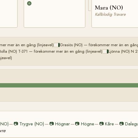
Mara (NO)
Kallblodig Travare
er mer än en gång (linjeavel)
Grasiös (NO) — förekommer mer än en gång 
olla (NO) T-371 — förekommer mer än en gång (linjeavel)
Ljönna (NO) N 2
jeavel)
(NO)
📷
Trygve (NO)
📷
Högnar
📷
Högne
📷
Kåre
📷
Daleg
—
—
—
—
—
vre