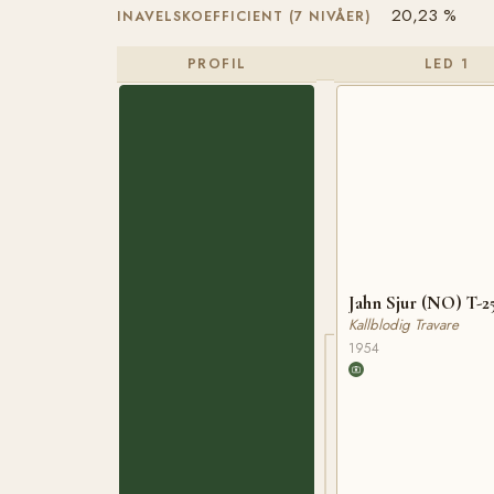
20,23 %
INAVELSKOEFFICIENT (7 NIVÅER)
PROFIL
LED 1
Jahn Sjur (NO) T-2
Kallblodig Travare
1954