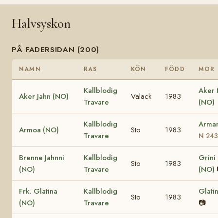
Halvsyskon
PÅ FADERSIDAN (200)
NAMN
RAS
KÖN
FÖDD
MOR
Kallblodig
Aker
Aker Jahn (NO)
Valack
1983
Travare
(NO)
Kallblodig
Arma
Armoa (NO)
Sto
1983
Travare
N 243
Brenne Jahnni
Kallblodig
Grini
Sto
1983
(NO)
Travare
(NO)
Frk. Glatina
Kallblodig
Glati
Sto
1983
(NO)
Travare
📷