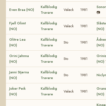
Kallblodig
Sonor
Even Braa (NO)
Valack
1981
Travare
📷
Fjell Glimt
Kallblodig
Slåst
Valack
1981
(NO)
Travare
(NO)
Glitre Lea
Kallblodig
Ådnes
Sto
1981
(NO)
Travare
(NO)
Grini Jahnna
Kallblodig
Grinis
Sto
1981
(NO)
Travare
(NO)
Janni Stjerna
Kallblodig
Sto
1981
Nicly
(NO)
Travare
Joker Peik
Kallblodig
Grans
Valack
1981
(NO)
Travare
(NO)
Kinge