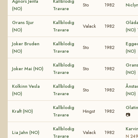
Agnors Jenta
Kallblodig
Sto
1982
Nicly
(NO)
Travare
Grans Sjur
Kallblodig
Gläda 
Valack
1982
(NO)
Travare
(NO)
Joker Bruden
Kallblodig
Egged
Sto
1982
(NO)
Travare
(NO)
Kallblodig
Grans
Joker Mai (NO)
Sto
1982
Travare
(NO)
Kolkinn Vesla
Kallblodig
Ånsta
Sto
1982
(NO)
Travare
(NO)
Kallblodig
Glati
Kraft (NO)
Hingst
1982
Travare
📷
Kallblodig
Karvi
Lia Jahn (NO)
Valack
1982
Travare
N 24