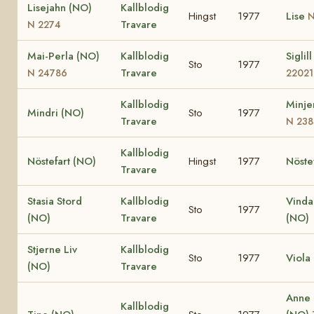
Lisejahn (NO)
Kallblodig
Hingst
1977
Lise
N
Travare
N 2274
Mai-Perla (NO)
Kallblodig
Siglil
Sto
1977
Travare
N 24786
22021
Kallblodig
Minje
Mindri (NO)
Sto
1977
Travare
N 238
Kallblodig
Nöstefart (NO)
Hingst
1977
Nöste
Travare
Stasia Stord
Kallblodig
Vinda
Sto
1977
(NO)
Travare
(NO)
Stjerne Liv
Kallblodig
Sto
1977
Viola
(NO)
Travare
Anne
Kallblodig