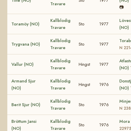
Tine (NO)
Sto
1977
(NO)
Travare
📷
Kallblodig
Löves
Toramöy (NO)
Sto
1977
Travare
(NO)
Kallblodig
Torab
Trygvana (NO)
Sto
1977
Travare
N 221
Kallblodig
Atlast
Vallur (NO)
Hingst
1977
Travare
(NO)
Armand Sjur
Kallblodig
Donst
Hingst
1976
(NO)
Travare
(NO)
Kallblodig
Minje
Berit Sjur (NO)
Sto
1976
Travare
N 238
Bröttum Jansi
Kallblodig
Mora
Sto
1976
(NO)
Travare
2297