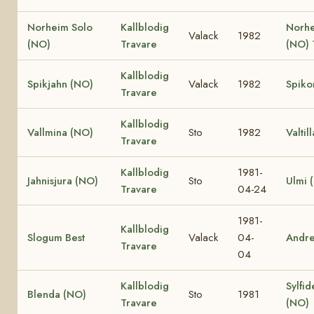
Norheim Solo
Kallblodig
Norhe
Valack
1982
(NO)
Travare
(NO)
Kallblodig
Spikjahn (NO)
Valack
1982
Spiko
Travare
Kallblodig
Vallmina (NO)
Sto
1982
Valtil
Travare
Kallblodig
1981-
Jahnisjura (NO)
Sto
Ulmi 
Travare
04-24
1981-
Kallblodig
Slogum Best
Valack
04-
Andr
Travare
04
Kallblodig
Sylfid
Blenda (NO)
Sto
1981
Travare
(NO)