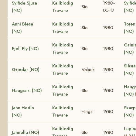
Sylfide Sjura
Kallblodig
1980-
Sylfid
Sto
(NO)
Travare
05-17
(NO)
Anni Blesa
Kallblodig
Toten
Sto
1980
(NO)
Travare
(NO)
Kallblodig
Grinis
Fjell Fly (NO)
Sto
1980
Travare
(NO)
Kallblodig
Slåst
Grindar (NO)
Valack
1980
Travare
(NO)
Kallblodig
Haugs
Haugssiri (NO)
Sto
1980
Travare
(NO)
Jahn Hedin
Kallblodig
Skar
Hingst
1980
(NO)
Travare
(NO)
Kallblodig
Lupin
Jahnella (NO)
Sto
1980
Travare
N 241