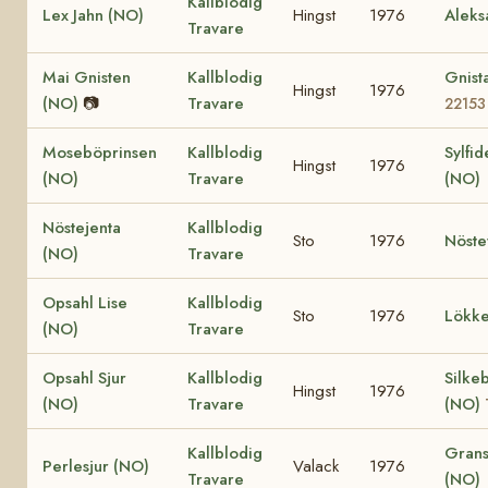
Kallblodig
Lex Jahn (NO)
Hingst
1976
Aleks
Travare
Mai Gnisten
Kallblodig
Gnist
Hingst
1976
(NO)
📷
Travare
22153
Moseböprinsen
Kallblodig
Sylfid
Hingst
1976
(NO)
Travare
(NO)
Nöstejenta
Kallblodig
Sto
1976
Nöste
(NO)
Travare
Opsahl Lise
Kallblodig
Sto
1976
Lökke
(NO)
Travare
Opsahl Sjur
Kallblodig
Silke
Hingst
1976
(NO)
Travare
(NO)
Kallblodig
Grans
Perlesjur (NO)
Valack
1976
Travare
(NO)