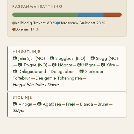
RASSAMMANSÄTTNING
Kallblodig Travare 60 %
Nordsvensk Brukshäst 23 %
Dölehäst 17 %
HINGSTLINJE
📷
Jahn Sjur (NO)
📷
Steggbest (NO)
📷
Stegg (NO)
—
—
📷
Trygve (NO)
📷
Högnar
📷
Högne
📷
Kåre
—
—
—
—
—
📷
Dalegudbrand
Dölegubben
📷
Sterkoder
—
—
—
Toftebrun
Den gamle Toftehingsten
—
—
Hingst från Tofte i Dovre
STOLINJE
📷
Vinoga
📷
Agatösen
Freja
Blända
Bruna
—
—
—
—
—
Skåpa