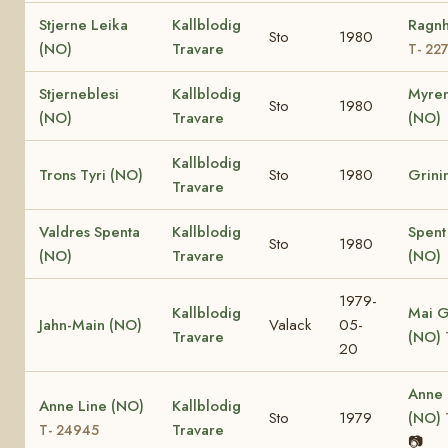
Stjerne Leika
Kallblodig
Ragnh
Sto
1980
(NO)
Travare
T- 22
Stjerneblesi
Kallblodig
Myren
Sto
1980
(NO)
Travare
(NO)
Kallblodig
Trons Tyri (NO)
Sto
1980
Grini
Travare
Valdres Spenta
Kallblodig
Spent
Sto
1980
(NO)
Travare
(NO)
1979-
Kallblodig
Mai G
Jahn-Main (NO)
Valack
05-
Travare
(NO)
20
Anne
Anne Line (NO)
Kallblodig
Sto
1979
(NO)
Travare
T- 24945
📷