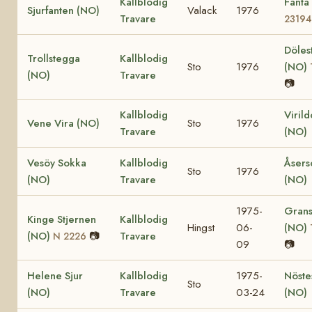
Kallblodig
Fanta
Sjurfanten (NO)
Valack
1976
Travare
23194
Döles
Trollstegga
Kallblodig
Sto
1976
(NO)
(NO)
Travare
📷
Kallblodig
Viril
Vene Vira (NO)
Sto
1976
Travare
(NO)
Vesöy Sokka
Kallblodig
Åsers
Sto
1976
(NO)
Travare
(NO)
1975-
Grans
Kinge Stjernen
Kallblodig
Hingst
06-
(NO)
(NO)
📷
Travare
N 2226
09
📷
Helene Sjur
Kallblodig
1975-
Nöste
Sto
(NO)
Travare
03-24
(NO)