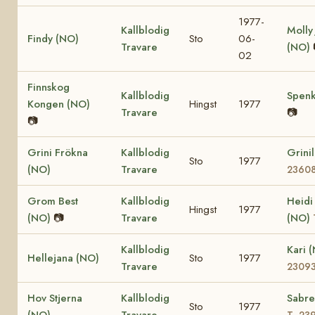
1977-
Kallblodig
Molly
Findy (NO)
Sto
06-
Travare
(NO)
02
Finnskog
Kallblodig
Spenk
Kongen (NO)
Hingst
1977
Travare
📷
📷
Grini Frökna
Kallblodig
Grini
Sto
1977
(NO)
Travare
2360
Grom Best
Kallblodig
Heidi
Hingst
1977
(NO)
📷
Travare
(NO)
Kallblodig
Kari 
Hellejana (NO)
Sto
1977
Travare
2309
Hov Stjerna
Kallblodig
Sabre
Sto
1977
(NO)
Travare
T- 23