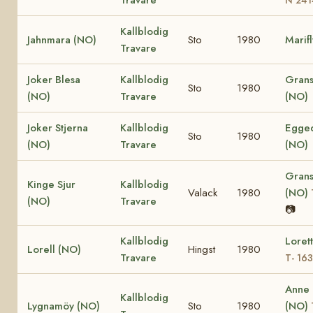
Kallblodig
Jahnmara (NO)
Sto
1980
Marif
Travare
Joker Blesa
Kallblodig
Grans
Sto
1980
(NO)
Travare
(NO)
Joker Stjerna
Kallblodig
Egged
Sto
1980
(NO)
Travare
(NO)
Grans
Kinge Sjur
Kallblodig
Valack
1980
(NO)
(NO)
Travare
📷
Kallblodig
Loret
Lorell (NO)
Hingst
1980
Travare
T- 16
Anne
Kallblodig
Lygnamöy (NO)
Sto
1980
(NO)