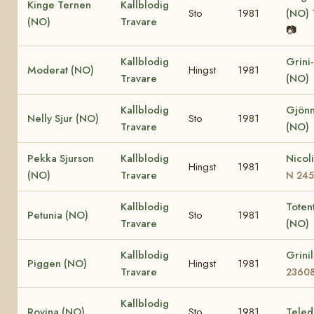
Kinge Ternen
Kallblodig
Sto
1981
(NO)
(NO)
Travare
📷
Kallblodig
Grini
Moderat (NO)
Hingst
1981
Travare
(NO)
Kallblodig
Gjönn
Nelly Sjur (NO)
Sto
1981
Travare
(NO)
Pekka Sjurson
Kallblodig
Nicol
Hingst
1981
(NO)
Travare
N 24
Kallblodig
Totent
Petunia (NO)
Sto
1981
Travare
(NO)
Kallblodig
Grini
Piggen (NO)
Hingst
1981
Travare
2360
Kallblodig
Rovina (NO)
Sto
1981
Teled