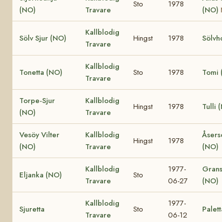
Sto
1978
(NO)
Travare
(NO)
Kallblodig
Sölv Sjur (NO)
Hingst
1978
Sölvh
Travare
Kallblodig
Tonetta (NO)
Sto
1978
Tomi 
Travare
Torpe-Sjur
Kallblodig
Hingst
1978
Tulli 
(NO)
Travare
Vesöy Vilter
Kallblodig
Åsers
Hingst
1978
(NO)
Travare
(NO)
Kallblodig
1977-
Grans
Eljanka (NO)
Sto
Travare
06-27
(NO)
Kallblodig
1977-
Sjuretta
Sto
Palett
Travare
06-12