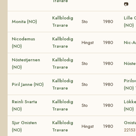
Travare
📷
Kallblodig
Lille
Monita (NO)
Sto
1980
Travare
(NO)
Nicodemus
Kallblodig
Hingst
1980
Nic-A
(NO)
Travare
Nöstestjernen
Kallblodig
Sto
1980
Nöste
(NO)
Travare
Kallblodig
Pirils
Piril Janne (NO)
Sto
1980
Travare
(NO)
Reinli Svarta
Kallblodig
Lökke
Sto
1980
(NO)
Travare
(NO)
Sjur Gnisten
Kallblodig
Gnist
Hingst
1980
(NO)
Travare
22153