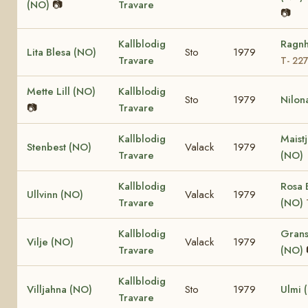
(NO)
📷
Travare
📷
Kallblodig
Ragnh
Lita Blesa (NO)
Sto
1979
Travare
T- 22
Mette Lill (NO)
Kallblodig
Sto
1979
Nilon
📷
Travare
Kallblodig
Maist
Stenbest (NO)
Valack
1979
Travare
(NO)
Kallblodig
Rosa 
Ullvinn (NO)
Valack
1979
Travare
(NO)
Kallblodig
Grans
Vilje (NO)
Valack
1979
Travare
(NO)
Kallblodig
Villjahna (NO)
Sto
1979
Ulmi 
Travare