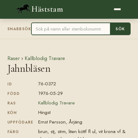
Häststam
SÖK
SNABBSÖK
Raser
›
Kallblodig Travare
Jahnbläsen
76-0372
ID
1976-05-29
FÖDD
Kallblodig Travare
RAS
Hingst
KÖN
Ernst Persson, Årjäng
UPPFÖDARE
brun, stj, strm, liten köttf fl ul, vit krona vf &
FÄRG