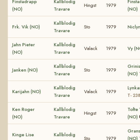
Finstadrapp
Kallblodig
Finsta
Hingst
1979
(NO)
Travare
(NO)
Kallblodig
Frk. Vik (NO)
Sto
1979
Nicly
Travare
Jahn Pieter
Kallblodig
Valack
1979
Vy (N
(NO)
Travare
Kallblodig
Grinis
Janken (NO)
Sto
1979
Travare
(NO)
Kallblodig
Lynka
Karijahn (NO)
Valack
1979
Travare
T- 23
Ken Roger
Kallblodig
Tofte 
Hingst
1979
(NO)
Travare
(NO)
Grans
Kinge Lise
Kallblodig
Sto
1979
(NO)