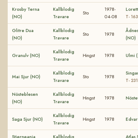
Krosby Terna
Kallblodig
1978-
Loret
Sto
(NO)
Travare
04-08
T- 16
Glitre Dua
Kallblodig
Ådnes
Sto
1978
(NO)
Travare
(NO)
Kallblodig
Granulv (NO)
Hingst
1978
Ulmi 
Travare
Kallblodig
Singa
Mai Sjur (NO)
Sto
1978
Travare
T- 23
Nösteblesen
Kallblodig
Hingst
1978
Nöste
(NO)
Travare
Kallblodig
Saga Sjur (NO)
Hingst
1978
Edvar
Travare
Stjerneanja
Kallblodig
Atlas 