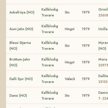
Kallblodig
Grini
Askefröya (NO)
Sto
1979
Travare
2360
Kallblodig
Auni Jahn (NO)
Hingst
1979
Unill
Travare
Blessi Stjerna
Kallblodig
Myren
Sto
1979
(NO)
Travare
(NO)
Bröttum-Jahn
Kallblodig
Mora
Hingst
1979
(NO)
Travare
2297
Kallblodig
Dalli
Dalli Sjur (NO)
Valack
1979
Travare
23152
Kallblodig
Damo
Dansi (NO)
Sto
1979
Travare
T- 22