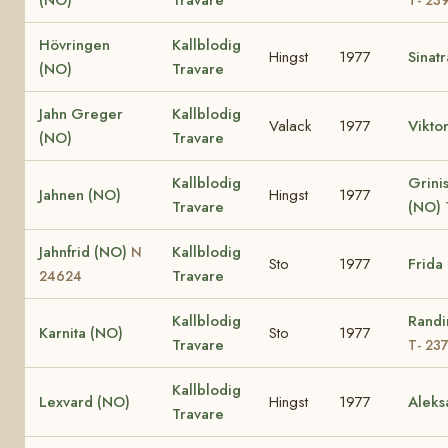
Hövringen
Kallblodig
Hingst
1977
Sinat
(NO)
Travare
Jahn Greger
Kallblodig
Valack
1977
Vikto
(NO)
Travare
Kallblodig
Grinis
Jahnen (NO)
Hingst
1977
Travare
(NO)
Jahnfrid (NO)
Kallblodig
N
Sto
1977
Frida
Travare
24624
Kallblodig
Randi
Karnita (NO)
Sto
1977
Travare
T- 23
Kallblodig
Lexvard (NO)
Hingst
1977
Aleks
Travare