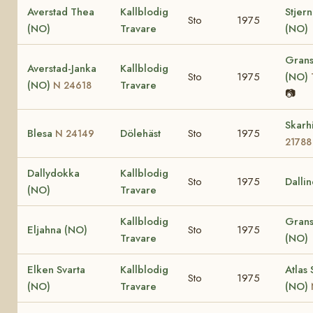
Averstad Thea
Kallblodig
Stjer
Sto
1975
(NO)
Travare
(NO)
Grans
Averstad-Janka
Kallblodig
Sto
1975
(NO)
(NO)
Travare
N 24618
📷
Skarh
Blesa
Dölehäst
Sto
1975
N 24149
21788
Dallydokka
Kallblodig
Sto
1975
Dalli
(NO)
Travare
Kallblodig
Grans
Eljahna (NO)
Sto
1975
Travare
(NO)
Elken Svarta
Kallblodig
Atlas 
Sto
1975
(NO)
Travare
(NO)