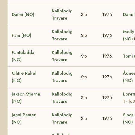
Kallblodig
Daimi (NO)
Sto
1976
Danel
Travare
Kallblodig
Molly
Fam (NO)
Sto
1976
Travare
(NO)
Fanteladda
Kallblodig
Sto
1976
Tomi 
(NO)
Travare
Glitre Rakel
Kallblodig
Ådnes
Sto
1976
(NO)
Travare
(NO)
Jakson Stjerna
Kallblodig
Loret
Sto
1976
(NO)
Travare
T- 16
Janni Panter
Kallblodig
Sindr
Sto
1976
(NO)
Travare
(NO)