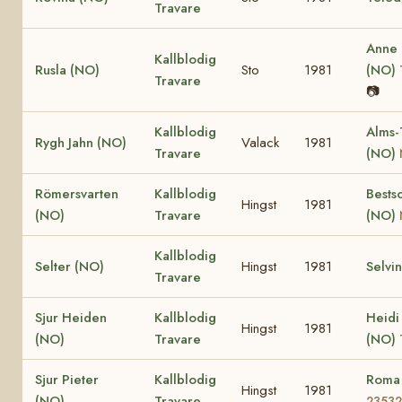
Travare
Anne
Kallblodig
Rusla (NO)
Sto
1981
(NO)
Travare
📷
Kallblodig
Alms-
Rygh Jahn (NO)
Valack
1981
Travare
(NO)
Römersvarten
Kallblodig
Bests
Hingst
1981
(NO)
Travare
(NO)
Kallblodig
Selter (NO)
Hingst
1981
Selvi
Travare
Sjur Heiden
Kallblodig
Heidi
Hingst
1981
(NO)
Travare
(NO)
Sjur Pieter
Kallblodig
Roma
Hingst
1981
(NO)
Travare
23532