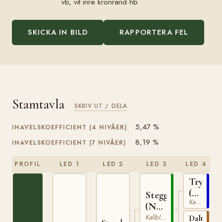
vb, vit inre kronrand hb
SKICKA IN BILD
RAPPORTERA FEL
Stamtavla
SKRIV UT / DELA
5,47 %
INAVELSKOEFFICIENT (4 NIVÅER)
8,19 %
INAVELSKOEFFICIENT (7 NIVÅER)
PROFIL
LED 1
LED 2
LED 3
LED 4
Trygve
(NO)
Stegg
Kallblodig Travare
T-
(NO)
66
T-
Kallblodig Travare
Dalterna