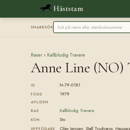
Häststam
SNABBSÖK
Raser
›
Kallblodig Travare
Anne Line (NO) 
N-79-0181
ID
1979
FÖDD
AVLIDEN
Kallblodig Travare
RAS
Sto
KÖN
Olav Jensen, Stall Trudvang, Haug
UPPFÖDARE