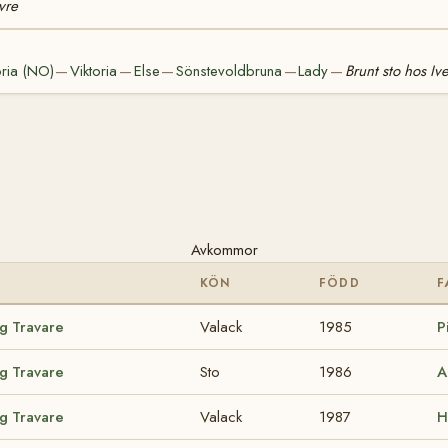
vre
oria (NO)
Viktoria
Else
Sönstevoldbruna
Lady
Brunt sto hos Iv
—
—
—
—
—
Avkommor
KÖN
FÖDD
F
ig Travare
Valack
1985
P
ig Travare
Sto
1986
A
ig Travare
Valack
1987
H