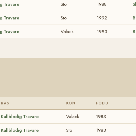
ig Travare
Sto
1988
S
ig Travare
Sto
1992
B
ig Travare
Valack
1993
B
RAS
KÖN
FÖDD
Kallblodig Travare
Valack
1983
Kallblodig Travare
Sto
1983