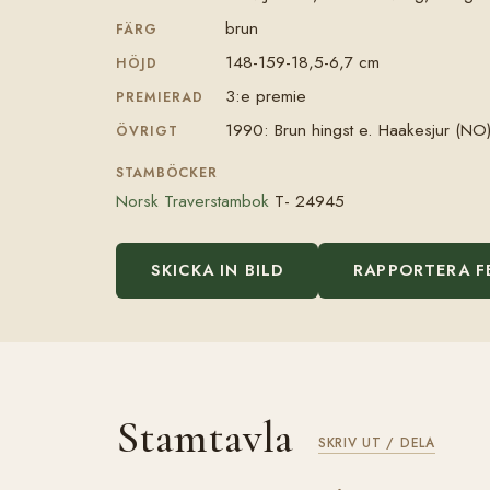
brun
FÄRG
148-159-18,5-6,7 cm
HÖJD
3:e premie
PREMIERAD
1990: Brun hingst e. Haakesjur (NO),
ÖVRIGT
STAMBÖCKER
Norsk Traverstambok
T- 24945
SKICKA IN BILD
RAPPORTERA F
Stamtavla
SKRIV UT / DELA