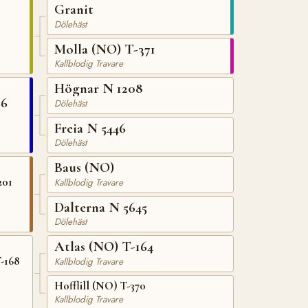
Granit
Dölehäst
Molla (NO) T-371
Kallblodig Travare
Högnar N 1208
66
Dölehäst
Freia N 5446
Dölehäst
Baus (NO)
201
Kallblodig Travare
Dalterna N 5645
Dölehäst
Atlas (NO) T-164
-168
Kallblodig Travare
Hofflill (NO) T-370
Kallblodig Travare