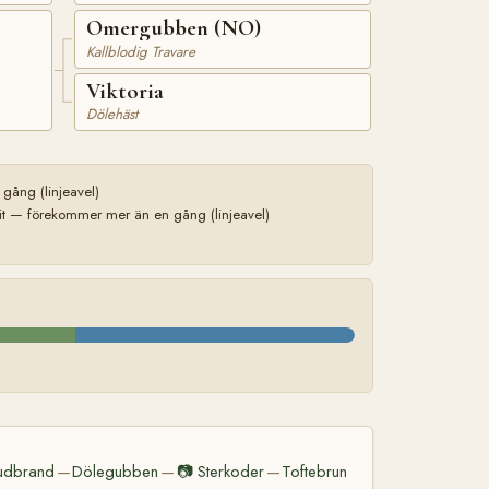
Omergubben (NO)
Kallblodig Travare
Viktoria
Dölehäst
ång (linjeavel)
it — förekommer mer än en gång (linjeavel)
udbrand
Dölegubben
📷
Sterkoder
Toftebrun
—
—
—