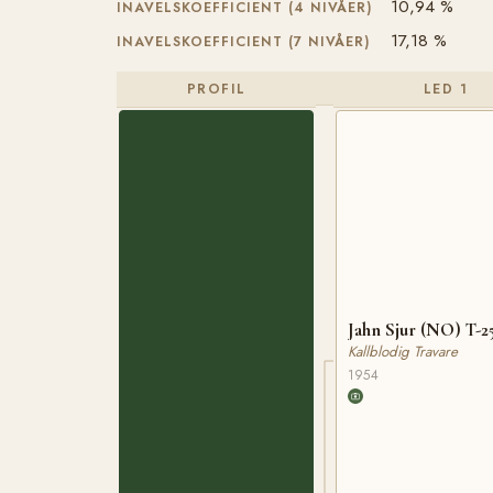
10,94 %
INAVELSKOEFFICIENT (4 NIVÅER)
17,18 %
INAVELSKOEFFICIENT (7 NIVÅER)
PROFIL
LED 1
Jahn Sjur (NO) T-2
Kallblodig Travare
1954