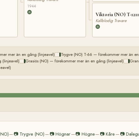
1944
Viktoria (NO) T-1211
Kallblodig Travare
er mer än en gång (linjeavel)
Trygve (NO) T-66 — förekommer mer än en g
(linjeavel)
Grasiös (NO) — förekommer mer än en gång (linjeavel)
Gran
eavel)
(NO)
📷
Trygve (NO)
📷
Högnar
📷
Högne
📷
Kåre
📷
Daleg
—
—
—
—
—