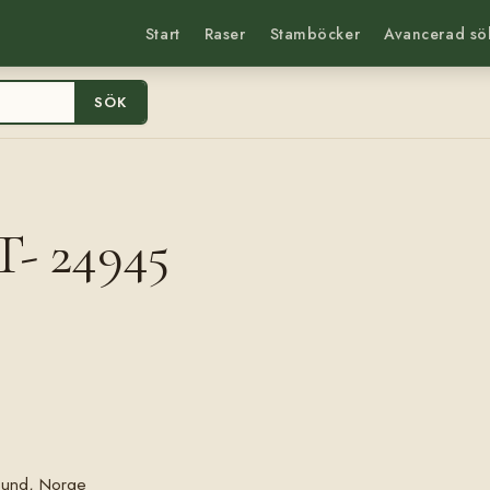
Start
Raser
Stamböcker
Avancerad sö
SÖK
T- 24945
esund, Norge