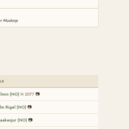
er Mustorp
AR
ilmin (NO)
📷
N 2077
lm Rigel (NO)
📷
aakesjur (NO)
📷