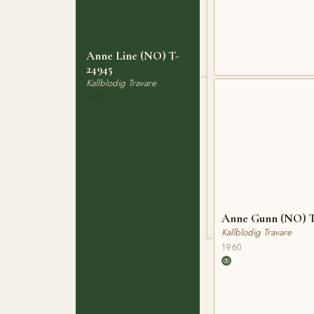
Anne Line (NO) T-
24945
Kallblodig Travare
1979
Anne Gunn (NO) T
Kallblodig Travare
1960