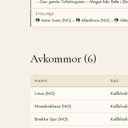
Den gamle Toftehingsten
Hingst från Tofte i Do
—
—
STOLINJE
📷
Anne Gunn (NO)
📷
Atlasthora (NO)
📷
Vikt
—
—
Avkommor (6)
NAMN
RAS
Linus (NO)
Kallblod
Moseböblesa (NO)
Kallblod
Brekke Sjur (NO)
Kallblod