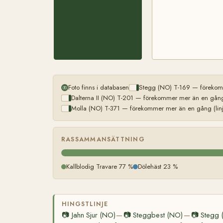
Foto finns i databasen
Stegg (NO) T-169 — förekomm
Dalterna II (NO) T-201 — förekommer mer än en gång 
Molla (NO) T-371 — förekommer mer än en gång (linj
RASSAMMANSÄTTNING
Kallblodig Travare 77 %
Dölehäst 23 %
HINGSTLINJE
📷
Jahn Sjur (NO)
📷
Steggbest (NO)
📷
Stegg 
—
—