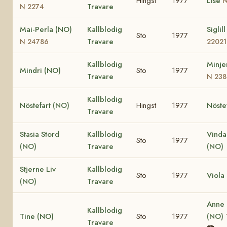
Hingst
1977
Lise
N
Travare
N 2274
Mai-Perla (NO)
Kallblodig
Siglil
Sto
1977
Travare
N 24786
22021
Kallblodig
Minje
Mindri (NO)
Sto
1977
Travare
N 238
Kallblodig
Nöstefart (NO)
Hingst
1977
Nöste
Travare
Stasia Stord
Kallblodig
Vinda
Sto
1977
(NO)
Travare
(NO)
Stjerne Liv
Kallblodig
Sto
1977
Viola
(NO)
Travare
Anne
Kallblodig
Tine (NO)
Sto
1977
(NO)
Travare