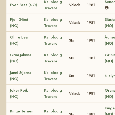
Kallblodig
Sonor
Even Braa (NO)
Valack
1981
Travare
📷
Fjell Glimt
Kallblodig
Slåst
Valack
1981
(NO)
Travare
(NO)
Glitre Lea
Kallblodig
Ådnes
Sto
1981
(NO)
Travare
(NO)
Grini Jahnna
Kallblodig
Grinis
Sto
1981
(NO)
Travare
(NO)
Janni Stjerna
Kallblodig
Sto
1981
Nicly
(NO)
Travare
Joker Peik
Kallblodig
Grans
Valack
1981
(NO)
Travare
(NO)
Kinge
Kinge Ternen
Kallblodig
Sto
1981
(NO)