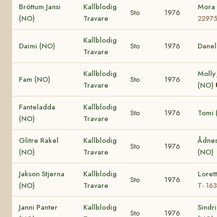
Bröttum Jansi
Kallblodig
Mora
Sto
1976
(NO)
Travare
2297
Kallblodig
Daimi (NO)
Sto
1976
Danel
Travare
Kallblodig
Molly
Fam (NO)
Sto
1976
Travare
(NO)
Fanteladda
Kallblodig
Sto
1976
Tomi 
(NO)
Travare
Glitre Rakel
Kallblodig
Ådnes
Sto
1976
(NO)
Travare
(NO)
Jakson Stjerna
Kallblodig
Loret
Sto
1976
(NO)
Travare
T- 16
Janni Panter
Kallblodig
Sindr
Sto
1976