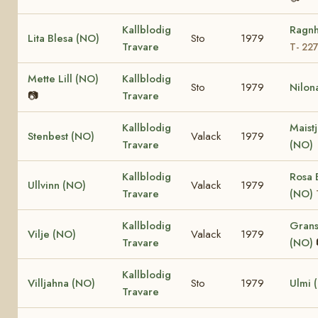
Kallblodig
Ragnh
Lita Blesa (NO)
Sto
1979
Travare
T- 22
Mette Lill (NO)
Kallblodig
Sto
1979
Nilon
📷
Travare
Kallblodig
Maist
Stenbest (NO)
Valack
1979
Travare
(NO)
Kallblodig
Rosa 
Ullvinn (NO)
Valack
1979
Travare
(NO)
Kallblodig
Grans
Vilje (NO)
Valack
1979
Travare
(NO)
Kallblodig
Villjahna (NO)
Sto
1979
Ulmi 
Travare