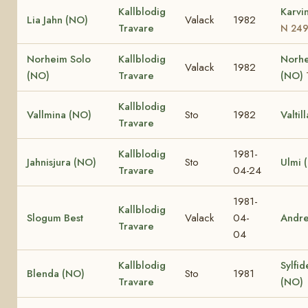
Kallblodig
Karvi
Lia Jahn (NO)
Valack
1982
Travare
N 24
Norheim Solo
Kallblodig
Norhe
Valack
1982
(NO)
Travare
(NO)
Kallblodig
Vallmina (NO)
Sto
1982
Valtil
Travare
Kallblodig
1981-
Jahnisjura (NO)
Sto
Ulmi 
Travare
04-24
1981-
Kallblodig
Slogum Best
Valack
04-
Andr
Travare
04
Kallblodig
Sylfid
Blenda (NO)
Sto
1981
Travare
(NO)