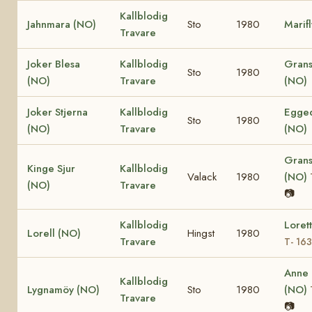
Kallblodig
Jahnmara (NO)
Sto
1980
Marif
Travare
Joker Blesa
Kallblodig
Grans
Sto
1980
(NO)
Travare
(NO)
Joker Stjerna
Kallblodig
Egged
Sto
1980
(NO)
Travare
(NO)
Grans
Kinge Sjur
Kallblodig
Valack
1980
(NO)
(NO)
Travare
📷
Kallblodig
Loret
Lorell (NO)
Hingst
1980
Travare
T- 16
Anne
Kallblodig
Lygnamöy (NO)
Sto
1980
(NO)
Travare
📷