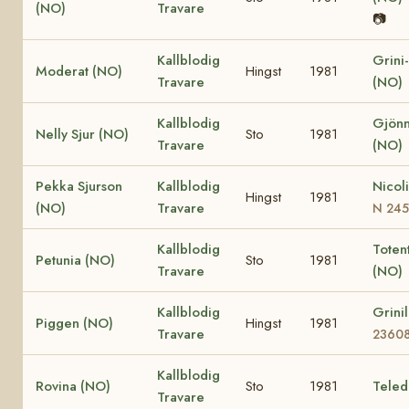
(NO)
Travare
📷
Kallblodig
Grini
Moderat (NO)
Hingst
1981
Travare
(NO)
Kallblodig
Gjönn
Nelly Sjur (NO)
Sto
1981
Travare
(NO)
Pekka Sjurson
Kallblodig
Nicol
Hingst
1981
(NO)
Travare
N 24
Kallblodig
Totent
Petunia (NO)
Sto
1981
Travare
(NO)
Kallblodig
Grini
Piggen (NO)
Hingst
1981
Travare
2360
Kallblodig
Rovina (NO)
Sto
1981
Teled
Travare