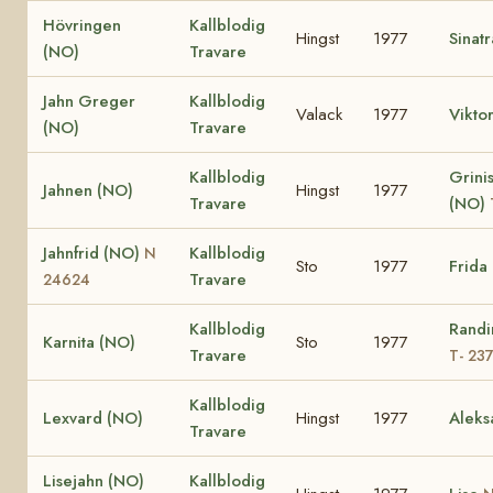
Hövringen
Kallblodig
Hingst
1977
Sinat
(NO)
Travare
Jahn Greger
Kallblodig
Valack
1977
Vikto
(NO)
Travare
Kallblodig
Grinis
Jahnen (NO)
Hingst
1977
Travare
(NO)
Jahnfrid (NO)
Kallblodig
N
Sto
1977
Frida
Travare
24624
Kallblodig
Randi
Karnita (NO)
Sto
1977
Travare
T- 23
Kallblodig
Lexvard (NO)
Hingst
1977
Aleks
Travare
Lisejahn (NO)
Kallblodig