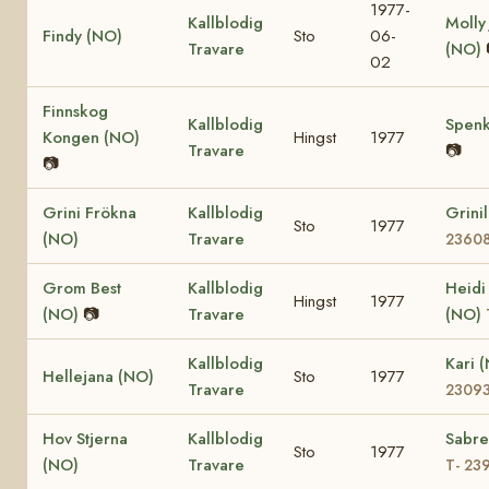
1977-
Kallblodig
Molly
Findy (NO)
Sto
06-
Travare
(NO)
02
Finnskog
Kallblodig
Spenk
Kongen (NO)
Hingst
1977
Travare
📷
📷
Grini Frökna
Kallblodig
Grini
Sto
1977
(NO)
Travare
2360
Grom Best
Kallblodig
Heidi
Hingst
1977
(NO)
📷
Travare
(NO)
Kallblodig
Kari 
Hellejana (NO)
Sto
1977
Travare
2309
Hov Stjerna
Kallblodig
Sabre
Sto
1977
(NO)
Travare
T- 23