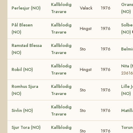
Kallblodig
Grans
Perlesjur (NO)
Valack
1976
Travare
(NO)
Pål Blesen
Kallblodig
Solbe
Hingst
1976
(NO)
Travare
(NO)
Ramstad Blessa
Kallblodig
Sto
1976
Belmi
(NO)
Travare
Kallblodig
Nita 
Robil (NO)
Hingst
1976
Travare
23616
Romhus Sjura
Kallblodig
Lille 
Sto
1976
(NO)
Travare
(NO)
Kallblodig
Sivlin (NO)
Sto
1976
Matil
Travare
Sjur Tora (NO)
Kallblodig
Toru
Sto
1976