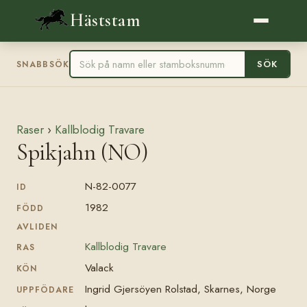
Häststam
SÖK
SNABBSÖK
Raser
›
Kallblodig Travare
Spikjahn (NO)
N-82-0077
ID
1982
FÖDD
AVLIDEN
Kallblodig Travare
RAS
Valack
KÖN
Ingrid Gjersöyen Rolstad, Skarnes, Norge
UPPFÖDARE