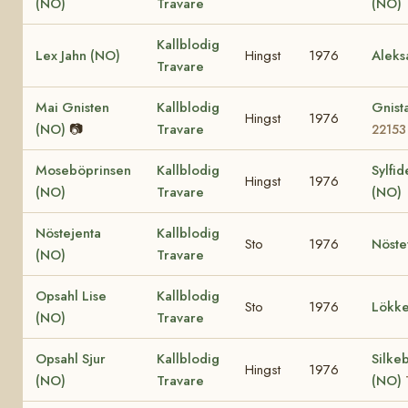
(NO)
Travare
(NO)
Kallblodig
Lex Jahn (NO)
Hingst
1976
Aleks
Travare
Mai Gnisten
Kallblodig
Gnist
Hingst
1976
(NO)
📷
Travare
22153
Moseböprinsen
Kallblodig
Sylfid
Hingst
1976
(NO)
Travare
(NO)
Nöstejenta
Kallblodig
Sto
1976
Nöste
(NO)
Travare
Opsahl Lise
Kallblodig
Sto
1976
Lökke
(NO)
Travare
Opsahl Sjur
Kallblodig
Silke
Hingst
1976
(NO)
Travare
(NO)