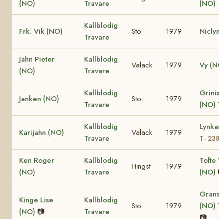
(NO)
Travare
(NO)
Kallblodig
Frk. Vik (NO)
Sto
1979
Nicly
Travare
Jahn Pieter
Kallblodig
Valack
1979
Vy (N
(NO)
Travare
Kallblodig
Grinis
Janken (NO)
Sto
1979
Travare
(NO)
Kallblodig
Lynka
Karijahn (NO)
Valack
1979
Travare
T- 23
Ken Roger
Kallblodig
Tofte 
Hingst
1979
(NO)
Travare
(NO)
Grans
Kinge Lise
Kallblodig
Sto
1979
(NO)
(NO)
📷
Travare
📷