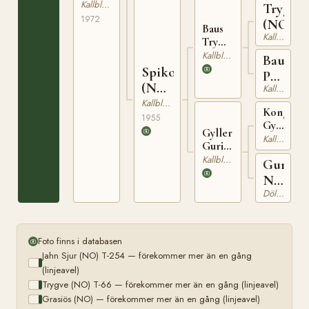
Kallblodig Travare
Trygval
965
1972
(NO)
Baus
Kallblodig Travare
Tryggsön
(NO)
Kallblodig Travare
Baus
T-207
Spiko
Prinsa
(NO)
Kallblodig Travare
(NO)
T-
Kallblodig Travare
Kong
1543
1955
Gyller
Gyller
(NO)
Kallblodig Travare
Guri
T-
(NO)
Kallblodig Travare
Guri
111
T-852
N
Dölehäst
15043
Foto finns i databasen
Jahn Sjur (NO) T-254 — förekommer mer än en gång
(linjeavel)
Trygve (NO) T-66 — förekommer mer än en gång (linjeavel)
Grasiös (NO) — förekommer mer än en gång (linjeavel)