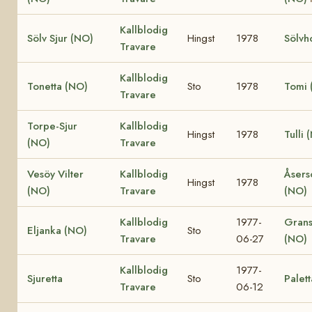
Kallblodig
Sölv Sjur (NO)
Hingst
1978
Sölvh
Travare
Kallblodig
Tonetta (NO)
Sto
1978
Tomi 
Travare
Torpe-Sjur
Kallblodig
Hingst
1978
Tulli 
(NO)
Travare
Vesöy Vilter
Kallblodig
Åsers
Hingst
1978
(NO)
Travare
(NO)
Kallblodig
1977-
Grans
Eljanka (NO)
Sto
Travare
06-27
(NO)
Kallblodig
1977-
Sjuretta
Sto
Palett
Travare
06-12