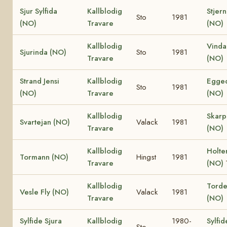
Sjur Sylfida
Kallblodig
Stjern
Sto
1981
(NO)
Travare
(NO)
Kallblodig
Vinda
Sjurinda (NO)
Sto
1981
Travare
(NO)
Strand Jensi
Kallblodig
Egged
Sto
1981
(NO)
Travare
(NO)
Kallblodig
Skar
Svartejan (NO)
Valack
1981
Travare
(NO)
Kallblodig
Holte
Tormann (NO)
Hingst
1981
Travare
(NO)
Kallblodig
Torden
Vesle Fly (NO)
Valack
1981
Travare
(NO)
Sylfide Sjura
Kallblodig
1980-
Sylfid
Sto