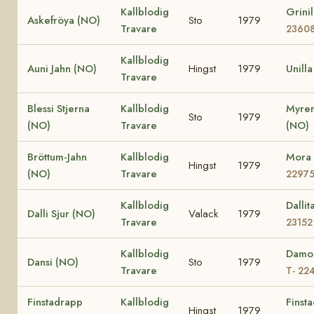
Kallblodig
Grini
Askefröya (NO)
Sto
1979
Travare
2360
Kallblodig
Auni Jahn (NO)
Hingst
1979
Unill
Travare
Blessi Stjerna
Kallblodig
Myren
Sto
1979
(NO)
Travare
(NO)
Bröttum-Jahn
Kallblodig
Mora
Hingst
1979
(NO)
Travare
2297
Kallblodig
Dalli
Dalli Sjur (NO)
Valack
1979
Travare
23152
Kallblodig
Damo
Dansi (NO)
Sto
1979
Travare
T- 22
Finstadrapp
Kallblodig
Finsta
Hingst
1979