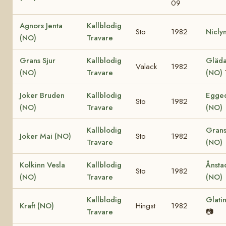
09
Agnors Jenta
Kallblodig
Sto
1982
Nicly
(NO)
Travare
Grans Sjur
Kallblodig
Gläda 
Valack
1982
(NO)
Travare
(NO)
Joker Bruden
Kallblodig
Egged
Sto
1982
(NO)
Travare
(NO)
Kallblodig
Grans
Joker Mai (NO)
Sto
1982
Travare
(NO)
Kolkinn Vesla
Kallblodig
Ånsta
Sto
1982
(NO)
Travare
(NO)
Kallblodig
Glati
Kraft (NO)
Hingst
1982
Travare
📷