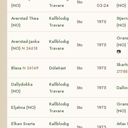
Sto
(NO)
Travare
03-24
(NO)
Averstad Thea
Kallblodig
Stjer
Sto
1975
(NO)
Travare
(NO)
Grans
Averstad-Janka
Kallblodig
Sto
1975
(NO)
(NO)
Travare
N 24618
📷
Skarh
Blesa
Dölehäst
Sto
1975
N 24149
21788
Dallydokka
Kallblodig
Sto
1975
Dalli
(NO)
Travare
Kallblodig
Grans
Eljahna (NO)
Sto
1975
Travare
(NO)
Elken Svarta
Kallblodig
Atlas 
Sto
1975