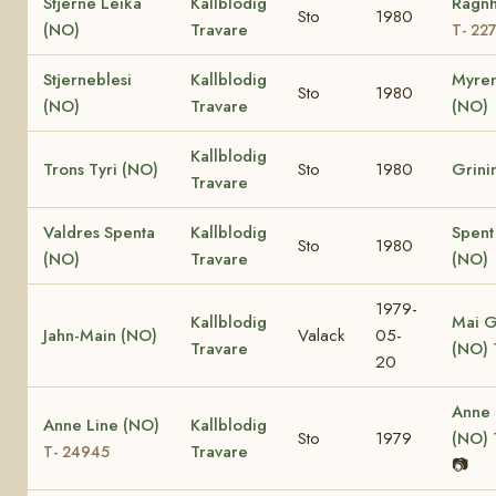
Stjerne Leika
Kallblodig
Ragnh
Sto
1980
(NO)
Travare
T- 22
Stjerneblesi
Kallblodig
Myren
Sto
1980
(NO)
Travare
(NO)
Kallblodig
Trons Tyri (NO)
Sto
1980
Grini
Travare
Valdres Spenta
Kallblodig
Spent
Sto
1980
(NO)
Travare
(NO)
1979-
Kallblodig
Mai G
Jahn-Main (NO)
Valack
05-
Travare
(NO)
20
Anne
Anne Line (NO)
Kallblodig
Sto
1979
(NO)
Travare
T- 24945
📷