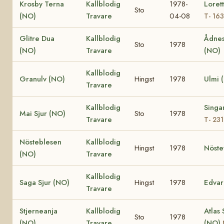
Krosby Terna
Kallblodig
1978-
Loret
Sto
(NO)
Travare
04-08
T- 16
Glitre Dua
Kallblodig
Ådnes
Sto
1978
(NO)
Travare
(NO)
Kallblodig
Granulv (NO)
Hingst
1978
Ulmi 
Travare
Kallblodig
Singa
Mai Sjur (NO)
Sto
1978
Travare
T- 23
Nösteblesen
Kallblodig
Hingst
1978
Nöste
(NO)
Travare
Kallblodig
Saga Sjur (NO)
Hingst
1978
Edvar
Travare
Stjerneanja
Kallblodig
Atlas 
Sto
1978
(NO)
Travare
(NO)