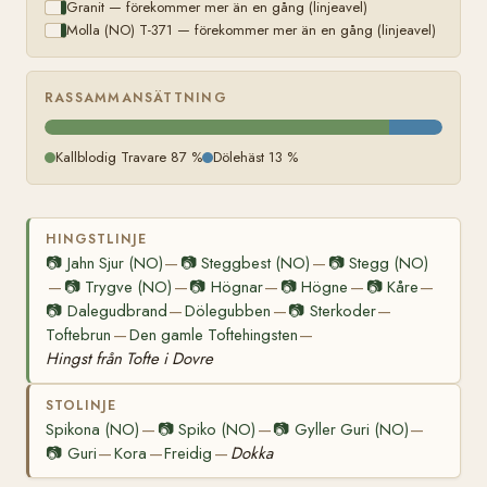
Granit — förekommer mer än en gång (linjeavel)
Molla (NO) T-371 — förekommer mer än en gång (linjeavel)
RASSAMMANSÄTTNING
Kallblodig Travare 87 %
Dölehäst 13 %
HINGSTLINJE
📷
Jahn Sjur (NO)
📷
Steggbest (NO)
📷
Stegg (NO)
—
—
📷
Trygve (NO)
📷
Högnar
📷
Högne
📷
Kåre
—
—
—
—
—
📷
Dalegudbrand
Dölegubben
📷
Sterkoder
—
—
—
Toftebrun
Den gamle Toftehingsten
—
—
Hingst från Tofte i Dovre
STOLINJE
Spikona (NO)
📷
Spiko (NO)
📷
Gyller Guri (NO)
—
—
—
📷
Guri
Kora
Freidig
Dokka
—
—
—