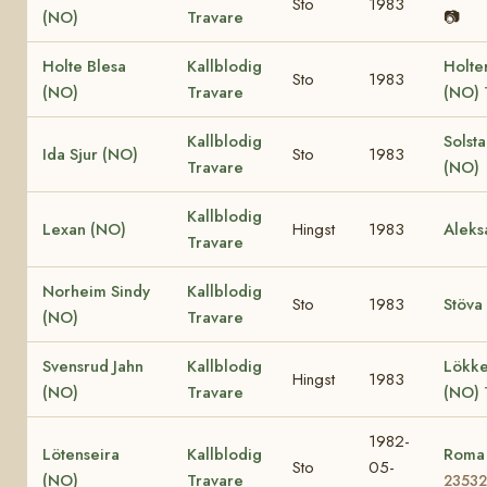
Sto
1983
(NO)
Travare
📷
Holte Blesa
Kallblodig
Holte
Sto
1983
(NO)
Travare
(NO)
Kallblodig
Solst
Ida Sjur (NO)
Sto
1983
Travare
(NO)
Kallblodig
Lexan (NO)
Hingst
1983
Aleks
Travare
Norheim Sindy
Kallblodig
Sto
1983
Stöva
(NO)
Travare
Svensrud Jahn
Kallblodig
Lökke
Hingst
1983
(NO)
Travare
(NO)
1982-
Lötenseira
Kallblodig
Roma
Sto
05-
(NO)
Travare
23532