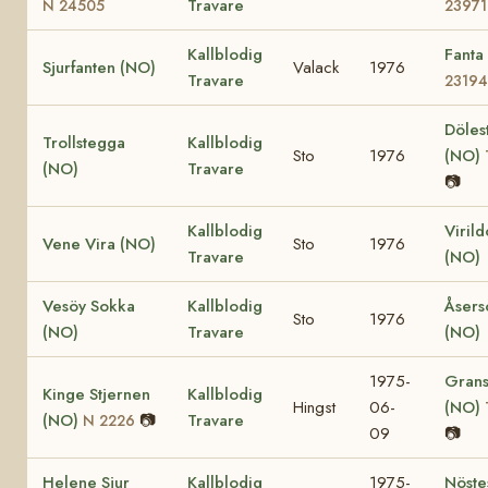
Travare
N 24505
23971
Kallblodig
Fanta
Sjurfanten (NO)
Valack
1976
Travare
23194
Döles
Trollstegga
Kallblodig
Sto
1976
(NO)
(NO)
Travare
📷
Kallblodig
Viril
Vene Vira (NO)
Sto
1976
Travare
(NO)
Vesöy Sokka
Kallblodig
Åsers
Sto
1976
(NO)
Travare
(NO)
1975-
Grans
Kinge Stjernen
Kallblodig
Hingst
06-
(NO)
(NO)
📷
Travare
N 2226
09
📷
Helene Sjur
Kallblodig
1975-
Nöste