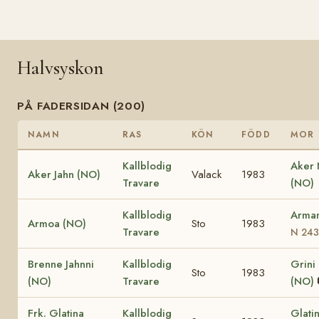
Halvsyskon
PÅ FADERSIDAN (200)
NAMN
RAS
KÖN
FÖDD
MOR
Kallblodig
Aker
Aker Jahn (NO)
Valack
1983
Travare
(NO)
Kallblodig
Arma
Armoa (NO)
Sto
1983
Travare
N 243
Brenne Jahnni
Kallblodig
Grini
Sto
1983
(NO)
Travare
(NO)
Frk. Glatina
Kallblodig
Glati