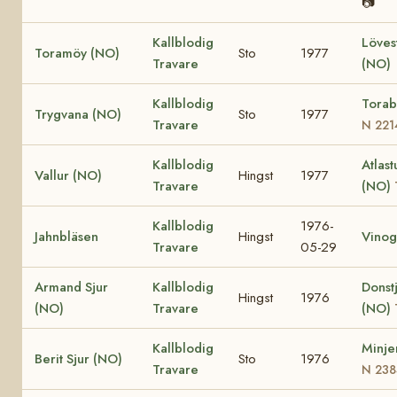
📷
Kallblodig
Löves
Toramöy (NO)
Sto
1977
Travare
(NO)
Kallblodig
Torab
Trygvana (NO)
Sto
1977
Travare
N 221
Kallblodig
Atlast
Vallur (NO)
Hingst
1977
Travare
(NO)
Kallblodig
1976-
Jahnbläsen
Hingst
Vinog
Travare
05-29
Armand Sjur
Kallblodig
Donst
Hingst
1976
(NO)
Travare
(NO)
Kallblodig
Minje
Berit Sjur (NO)
Sto
1976
Travare
N 238