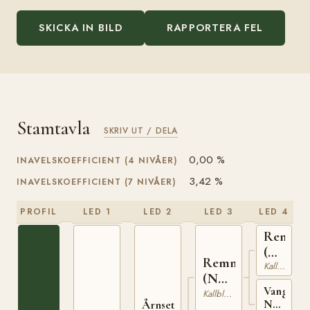
SKICKA IN BILD
RAPPORTERA FEL
Stamtavla
SKRIV UT / DELA
0,00 %
INAVELSKOEFFICIENT (4 NIVÅER)
3,42 %
INAVELSKOEFFICIENT (7 NIVÅER)
PROFIL
LED 1
LED 2
LED 3
LED 4
Remin
(NO)
Remnor
Kallblodig Travare
T-
(NO)
170
Vangne
T-193
Kallblodig Travare
Nora
Årnseth