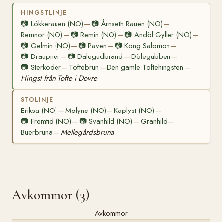
HINGSTLINJE
📷
Lökkerauen (NO)
📷
Årnseth Rauen (NO)
—
—
Remnor (NO)
📷
Remin (NO)
📷
Andöl Gyller (NO)
—
—
—
📷
Gelmin (NO)
📷
Paven
📷
Kong Salomon
—
—
—
📷
Draupner
📷
Dalegudbrand
Dölegubben
—
—
—
📷
Sterkoder
Toftebrun
Den gamle Toftehingsten
—
—
—
Hingst från Tofte i Dovre
STOLINJE
Eriksa (NO)
Molyne (NO)
Kaplyst (NO)
—
—
—
📷
Fremtid (NO)
📷
Svanhild (NO)
Granhild
—
—
—
Buerbruna
Mellegårdsbruna
—
Avkommor (3)
Avkommor