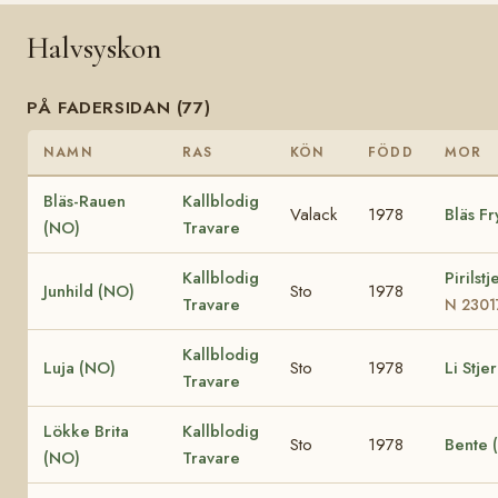
Halvsyskon
PÅ FADERSIDAN (77)
NAMN
RAS
KÖN
FÖDD
MOR
Bläs-Rauen
Kallblodig
Valack
1978
Bläs F
(NO)
Travare
Kallblodig
Pirilst
Junhild (NO)
Sto
1978
Travare
N 2301
Kallblodig
Luja (NO)
Sto
1978
Li Stje
Travare
Lökke Brita
Kallblodig
Sto
1978
Bente 
(NO)
Travare