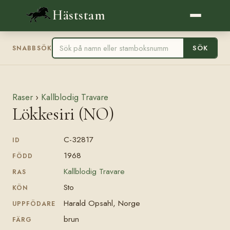
Häststam
SÖK
SNABBSÖK
Raser
›
Kallblodig Travare
Lökkesiri (NO)
C-32817
ID
1968
FÖDD
Kallblodig Travare
RAS
Sto
KÖN
Harald Opsahl, Norge
UPPFÖDARE
brun
FÄRG