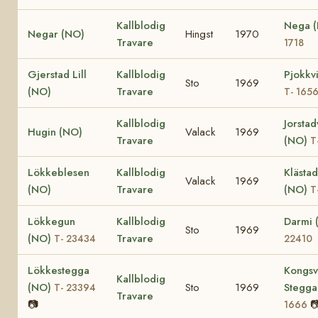
Kallblodig
Nega 
Negar (NO)
Hingst
1970
Travare
1718
Gjerstad Lill
Kallblodig
Pjokkv
Sto
1969
(NO)
Travare
T- 165
Kallblodig
Jorstad
Hugin (NO)
Valack
1969
Travare
(NO)
T
Lökkeblesen
Kallblodig
Klästad
Valack
1969
(NO)
Travare
(NO)
T
Lökkegun
Kallblodig
Darmi
Sto
1969
(NO)
Travare
T- 23434
22410
Lökkestegga
Kongsv
Kallblodig
(NO)
Sto
1969
Stegga
T- 23394
Travare
📷

1666