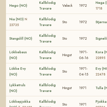
Kallblodig
Nega 
Nego (NO)
Valack
1972
Travare
1718
Nia (NO)
Kallblodig
N
Sto
1972
Stjern
Travare
23735
Kallblodig
Stangslill (NO)
Sto
1972
Signeli
Travare
Lökkebaus
Kallblodig
1971-
Kora 
Hingst
(NO)
Travare
06-16
22895
Lökke Evy
Kallblodig
1971-
Evy (N
Sto
(NO)
Travare
04-15
22478
Lykketruls
Kallblodig
Hingst
1971
Tulla 
(NO)
Travare
Lökkepjokka
Kallblodig
Pjokka
Sto
1971