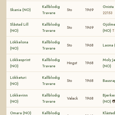
Kallblodig
Gnista
Skania (NO)
Sto
1969
Travare
22153
Slåstad Lill
Kallblodig
Gjölme
Sto
1969
(NO)
Travare
(NO)
T
Lökkelona
Kallblodig
Sto
1968
Laona 
(NO)
Travare
Lökkesprint
Kallblodig
Moly J
Hingst
1968
(NO)
Travare
(NO)
Lökketuri
Kallblodig
Sto
1968
Bausra
(NO)
Travare
Lökkevinn
Kallblodig
Bjerke
Valack
1968
(NO)
Travare
(NO)

Omara (NO)
Kallblodig
Klästad