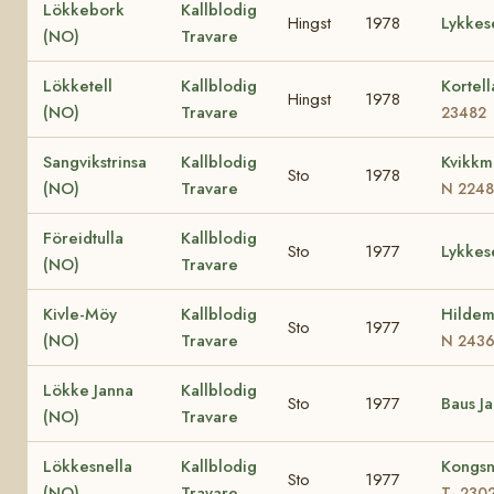
Lökkebork
Kallblodig
Hingst
1978
Lykkes
(NO)
Travare
Lökketell
Kallblodig
Kortel
Hingst
1978
(NO)
Travare
23482
Sangvikstrinsa
Kallblodig
Kvikkm
Sto
1978
(NO)
Travare
N 2248
Föreidtulla
Kallblodig
Sto
1977
Lykkes
(NO)
Travare
Kivle-Möy
Kallblodig
Hildem
Sto
1977
(NO)
Travare
N 243
Lökke Janna
Kallblodig
Sto
1977
Baus J
(NO)
Travare
Lökkesnella
Kallblodig
Kongsn
Sto
1977
(NO)
Travare
T- 230