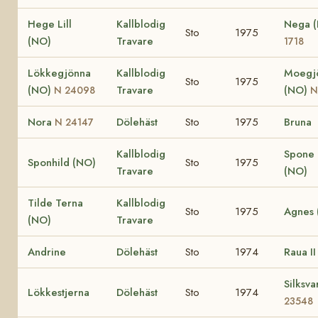
Hege Lill
Kallblodig
Nega 
Sto
1975
(NO)
Travare
1718
Lökkegjönna
Kallblodig
Moegj
Sto
1975
(NO)
Travare
(NO)
N 24098
N
Nora
Dölehäst
Sto
1975
Bruna
N 24147
Kallblodig
Spone 
Sponhild (NO)
Sto
1975
Travare
(NO)
Tilde Terna
Kallblodig
Sto
1975
Agnes 
(NO)
Travare
Andrine
Dölehäst
Sto
1974
Raua I
Silksva
Lökkestjerna
Dölehäst
Sto
1974
23548