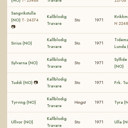
(NO)
Travare
T- 23488
22706
Sangvikstulla
Kallblodig
Kvikkm
(NO)
Sto
1971
T- 24374
Travare
N 2248
📷
Kallblodig
Tidem
Sirius (NO)
Sto
1971
Travare
Lunda 
Kallblodig
Sylfide
Sylvarna (NO)
Sto
1971
Travare
(NO)
Kallblodig
Tuddi (NO)
📷
Sto
1971
Frk. Tu
Travare
Kallblodig
Tyrving (NO)
Hingst
1971
Tyra (
Travare
Kallblodig
Ullvor (NO)
Sto
1971
Ulla (
Travare