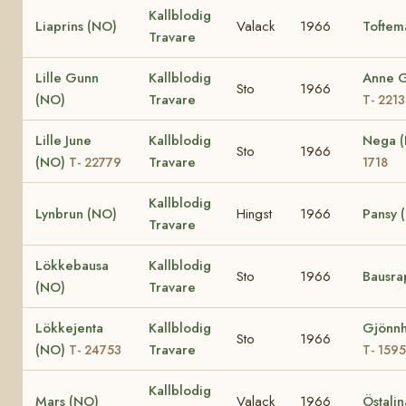
Kallblodig
Liaprins (NO)
Valack
1966
Toftem
Travare
Lille Gunn
Kallblodig
Anne 
Sto
1966
(NO)
Travare
T- 221
Lille June
Kallblodig
Nega 
Sto
1966
(NO)
Travare
T- 22779
1718
Kallblodig
Lynbrun (NO)
Hingst
1966
Pansy 
Travare
Lökkebausa
Kallblodig
Sto
1966
Bausra
(NO)
Travare
Lökkejenta
Kallblodig
Gjönnh
Sto
1966
(NO)
Travare
T- 24753
T- 1595
Kallblodig
Mars (NO)
Valack
1966
Östali