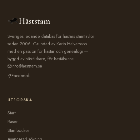
Häststam
Sveriges ledande databas för hästars stamtavlor
sedan 2006. Grundad av Karin Halvarsson
med en passion för hästar och genealogi —
byggd av hästälskare, för hästälskare.
info@haststam.se
Facebook
UTFORSKA
Start
Raser
Stamböcker
Avancerad sökning