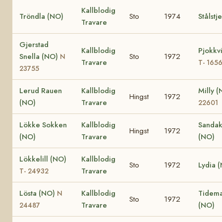
Kallblodig
Tröndla (NO)
Sto
1974
Stålstj
Travare
Gjerstad
Kallblodig
Pjokkv
Snella (NO)
Sto
1972
N
Travare
T- 165
23755
Lerud Rauen
Kallblodig
Milly 
Hingst
1972
(NO)
Travare
22601
Lökke Sokken
Kallblodig
Sandak
Hingst
1972
(NO)
Travare
(NO)
Lökkelill (NO)
Kallblodig
Sto
1972
Lydia 
Travare
T- 24932
Lösta (NO)
Kallblodig
Tidema
N
Sto
1972
Travare
(NO)
24487