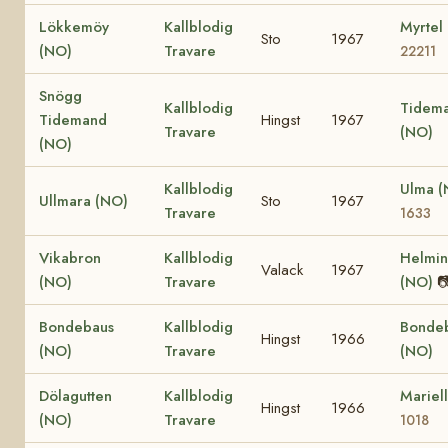
Lökkemöy
Kallblodig
Myrtel
Sto
1967
(NO)
Travare
22211
Snögg
Kallblodig
Tidema
Tidemand
Hingst
1967
Travare
(NO)
(NO)
Kallblodig
Ulma 
Ullmara (NO)
Sto
1967
Travare
1633
Vikabron
Kallblodig
Helmi
Valack
1967
(NO)
Travare
(NO)

Bondebaus
Kallblodig
Bonde
Hingst
1966
(NO)
Travare
(NO)
Dölagutten
Kallblodig
Mariel
Hingst
1966
(NO)
Travare
1018