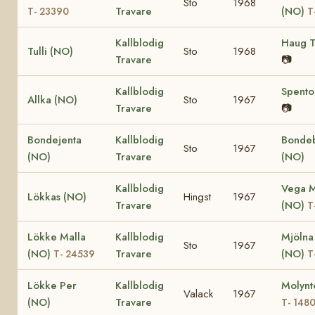
Sto
1968
Travare
(NO)
T- 23390
T
Kallblodig
Haug T
Tulli (NO)
Sto
1968
Travare
📷
Kallblodig
Spento
Allka (NO)
Sto
1967
Travare
📷
Bondejenta
Kallblodig
Bonde
Sto
1967
(NO)
Travare
(NO)
Kallblodig
Vega M
Lökkas (NO)
Hingst
1967
Travare
(NO)
T
Lökke Malla
Kallblodig
Mjölna
Sto
1967
(NO)
Travare
(NO)
T- 24539
T
Lökke Per
Kallblodig
Molynt
Valack
1967
(NO)
Travare
T- 148