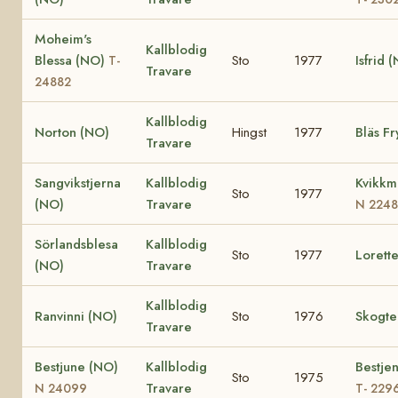
Moheim's
Kallblodig
Blessa (NO)
Sto
1977
Isfrid 
T-
Travare
24882
Kallblodig
Norton (NO)
Hingst
1977
Bläs F
Travare
Sangvikstjerna
Kallblodig
Kvikkm
Sto
1977
(NO)
Travare
N 2248
Sörlandsblesa
Kallblodig
Sto
1977
Lorett
(NO)
Travare
Kallblodig
Ranvinni (NO)
Sto
1976
Skogte
Travare
Bestjune (NO)
Kallblodig
Bestje
Sto
1975
Travare
N 24099
T- 229