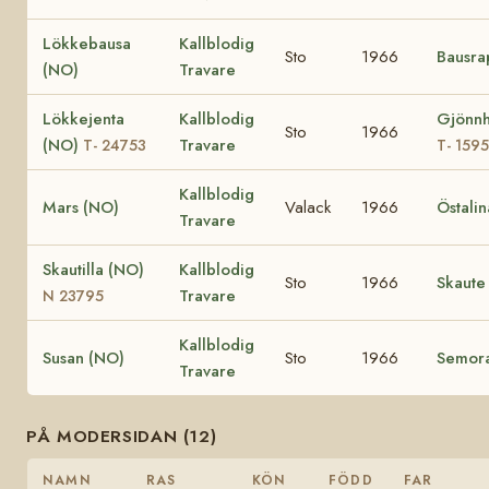
Lökkebausa
Kallblodig
Sto
1966
Bausra
(NO)
Travare
Lökkejenta
Kallblodig
Gjönnh
Sto
1966
(NO)
Travare
T- 24753
T- 1595
Kallblodig
Mars (NO)
Valack
1966
Östali
Travare
Skautilla (NO)
Kallblodig
Sto
1966
Skaute
Travare
N 23795
Kallblodig
Susan (NO)
Sto
1966
Semor
Travare
PÅ MODERSIDAN (12)
NAMN
RAS
KÖN
FÖDD
FAR