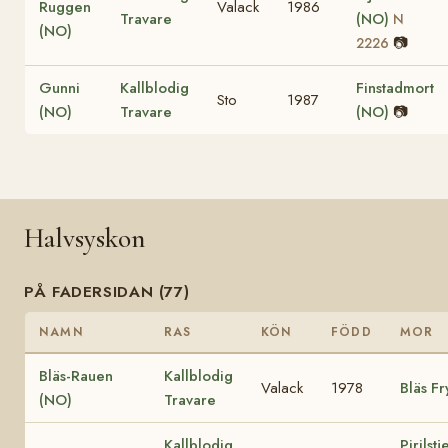
Ruggen
Valack
1986
Travare
(NO)
N
(NO)
📷
2226
Gunni
Kallblodig
Finstadmort
Sto
1987
(NO)
Travare
(NO)
📷
Halvsyskon
PÅ FADERSIDAN (77)
NAMN
RAS
KÖN
FÖDD
MOR
Bläs-Rauen
Kallblodig
Valack
1978
Bläs F
(NO)
Travare
Kallblodig
Pirilst