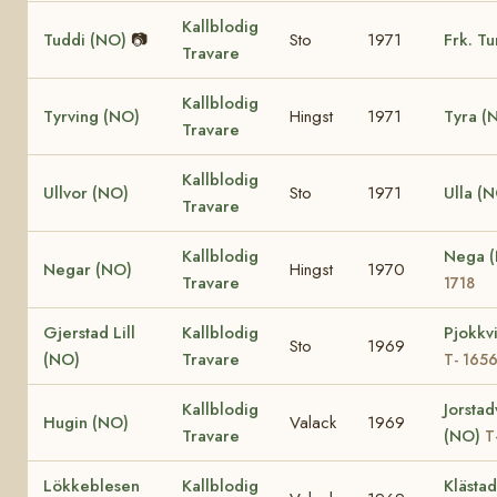
Kallblodig
Tuddi (NO)
📷
Sto
1971
Frk. Tu
Travare
Kallblodig
Tyrving (NO)
Hingst
1971
Tyra (
Travare
Kallblodig
Ullvor (NO)
Sto
1971
Ulla (
Travare
Kallblodig
Nega 
Negar (NO)
Hingst
1970
Travare
1718
Gjerstad Lill
Kallblodig
Pjokkv
Sto
1969
(NO)
Travare
T- 165
Kallblodig
Jorstad
Hugin (NO)
Valack
1969
Travare
(NO)
T
Lökkeblesen
Kallblodig
Klästad