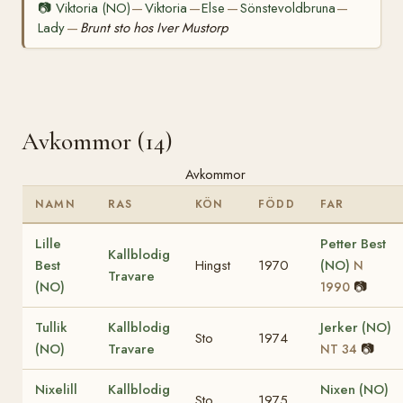
📷
Viktoria (NO)
Viktoria
Else
Sönstevoldbruna
—
—
—
—
Lady
Brunt sto hos Iver Mustorp
—
Avkommor (14)
Avkommor
NAMN
RAS
KÖN
FÖDD
FAR
Lille
Petter Best
Kallblodig
Best
Hingst
1970
(NO)
N
Travare
(NO)
📷
1990
Tullik
Kallblodig
Jerker (NO)
Sto
1974
(NO)
Travare
📷
NT 34
Nixelill
Kallblodig
Nixen (NO)
Sto
1975