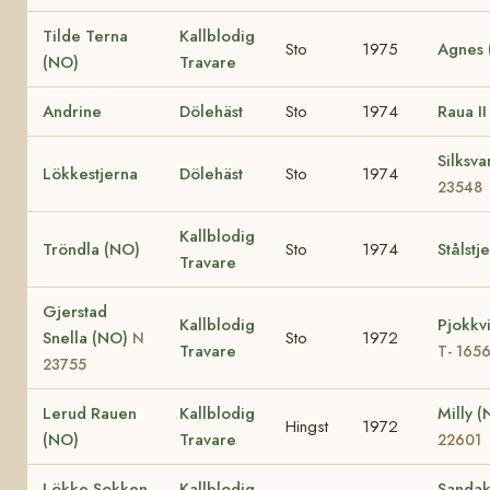
Tilde Terna
Kallblodig
Sto
1975
Agnes 
(NO)
Travare
Andrine
Dölehäst
Sto
1974
Raua I
Silksva
Lökkestjerna
Dölehäst
Sto
1974
23548
Kallblodig
Tröndla (NO)
Sto
1974
Stålstj
Travare
Gjerstad
Kallblodig
Pjokkv
Snella (NO)
Sto
1972
N
Travare
T- 165
23755
Lerud Rauen
Kallblodig
Milly 
Hingst
1972
(NO)
Travare
22601
Lökke Sokken
Kallblodig
Sandak