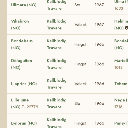
Kallblodig
Ulma 
Ullmara (NO)
Sto
1967
Travare
1633
Vikabron
Kallblodig
Helmi
Valack
1967
(NO)
Travare
(NO)

Bondebaus
Kallblodig
Bonde
Hingst
1966
(NO)
Travare
(NO)
Dölagutten
Kallblodig
Mariel
Hingst
1966
(NO)
Travare
1018
Kallblodig
Liaprins (NO)
Valack
1966
Toftem
Travare
Lille June
Kallblodig
Nega 
Sto
1966
(NO)
Travare
T- 22779
1718
Kallblodig
Lynbrun (NO)
Hingst
1966
Pansy 
Travare