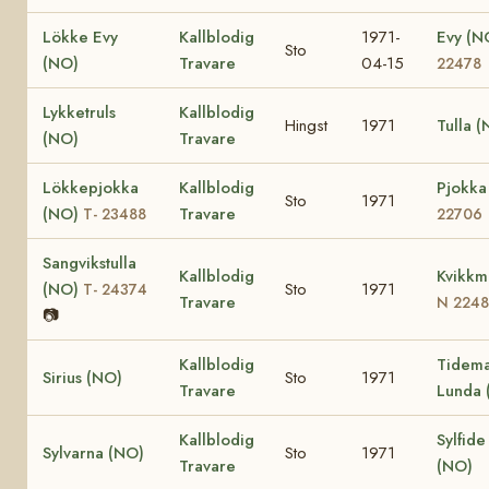
Lökke Evy
Kallblodig
1971-
Evy (N
Sto
(NO)
Travare
04-15
22478
Lykketruls
Kallblodig
Hingst
1971
Tulla 
(NO)
Travare
Lökkepjokka
Kallblodig
Pjokka
Sto
1971
(NO)
Travare
T- 23488
22706
Sangvikstulla
Kallblodig
Kvikkm
(NO)
Sto
1971
T- 24374
Travare
N 2248
📷
Kallblodig
Tidem
Sirius (NO)
Sto
1971
Travare
Lunda 
Kallblodig
Sylfide
Sylvarna (NO)
Sto
1971
Travare
(NO)