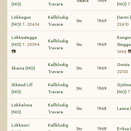
Valack
1969
(NO)
Travare
(NO)
T
Lökkegun
Kallblodig
Darmi
Sto
1969
(NO)
Travare
T- 23434
22410
Lökkestegga
Kongsv
Kallblodig
(NO)
Sto
1969
Stegga
T- 23394
Travare
📷

1666
Kallblodig
Gnista
Skania (NO)
Sto
1969
Travare
22153
Slåstad Lill
Kallblodig
Gjölme
Sto
1969
(NO)
Travare
(NO)
T
Lökkelona
Kallblodig
Sto
1968
Laona 
(NO)
Travare
Lökkesiri
Kallblodig
Sto
1968
Eriksa