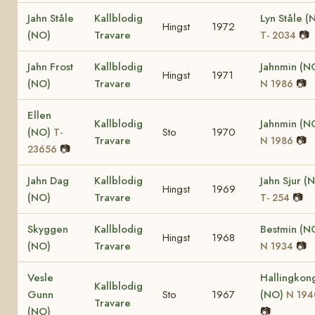
Jahn Ståle
Kallblodig
Lyn Ståle (
Hingst
1972
(NO)
Travare
📷
T- 2034
Jahn Frost
Kallblodig
Jahnmin (N
Hingst
1971
(NO)
Travare
📷
N 1986
Ellen
Kallblodig
Jahnmin (N
(NO)
Sto
1970
T-
Travare
📷
N 1986
📷
23656
Jahn Dag
Kallblodig
Jahn Sjur (
Hingst
1969
(NO)
Travare
📷
T- 254
Skyggen
Kallblodig
Bestmin (N
Hingst
1968
(NO)
Travare
📷
N 1934
Vesle
Hallingkon
Kallblodig
Gunn
Sto
1967
(NO)
N 194
Travare
(NO)
📷