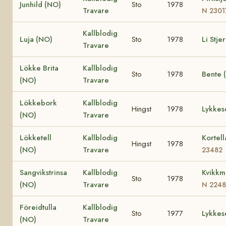
Junhild (NO)
Sto
1978
Travare
N 2301
Kallblodig
Luja (NO)
Sto
1978
Li Stje
Travare
Lökke Brita
Kallblodig
Sto
1978
Bente 
(NO)
Travare
Lökkebork
Kallblodig
Hingst
1978
Lykkes
(NO)
Travare
Lökketell
Kallblodig
Kortel
Hingst
1978
(NO)
Travare
23482
Sangvikstrinsa
Kallblodig
Kvikkm
Sto
1978
(NO)
Travare
N 2248
Föreidtulla
Kallblodig
Sto
1977
Lykkes
(NO)
Travare