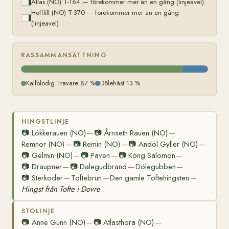
Atlas (NO) T-164 — förekommer mer än en gång (linjeavel)
Hofflill (NO) T-370 — förekommer mer än en gång
(linjeavel)
RASSAMMANSÄTTNING
Kallblodig Travare 87 %
Dölehäst 13 %
HINGSTLINJE
📷
Lökkerauen (NO)
📷
Årnseth Rauen (NO)
—
—
Remnor (NO)
📷
Remin (NO)
📷
Andöl Gyller (NO)
—
—
—
📷
Gelmin (NO)
📷
Paven
📷
Kong Salomon
—
—
—
📷
Draupner
📷
Dalegudbrand
Dölegubben
—
—
—
📷
Sterkoder
Toftebrun
Den gamle Toftehingsten
—
—
—
Hingst från Tofte i Dovre
STOLINJE
📷
Anne Gunn (NO)
📷
Atlasthora (NO)
—
—