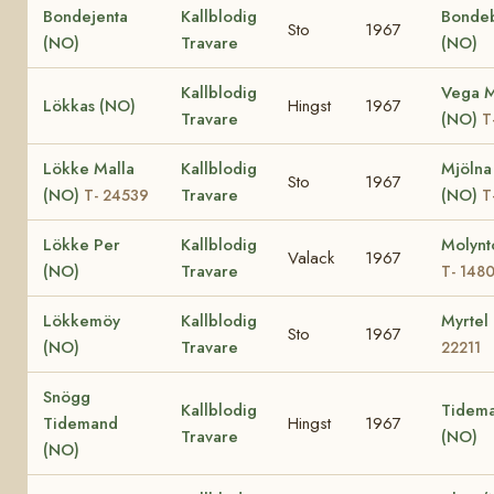
Bondejenta
Kallblodig
Bonde
Sto
1967
(NO)
Travare
(NO)
Kallblodig
Vega M
Lökkas (NO)
Hingst
1967
Travare
(NO)
T
Lökke Malla
Kallblodig
Mjölna
Sto
1967
(NO)
Travare
(NO)
T- 24539
T
Lökke Per
Kallblodig
Molynt
Valack
1967
(NO)
Travare
T- 148
Lökkemöy
Kallblodig
Myrtel
Sto
1967
(NO)
Travare
22211
Snögg
Kallblodig
Tidema
Tidemand
Hingst
1967
Travare
(NO)
(NO)