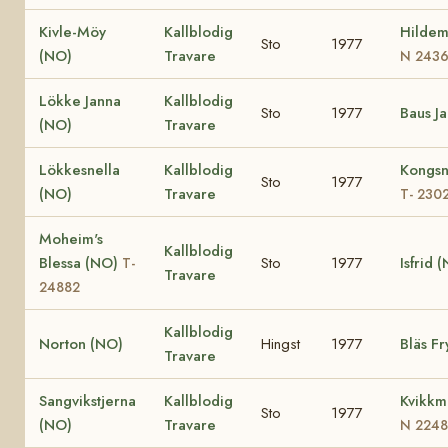
Kivle-Möy
Kallblodig
Hildem
Sto
1977
(NO)
Travare
N 243
Lökke Janna
Kallblodig
Sto
1977
Baus J
(NO)
Travare
Lökkesnella
Kallblodig
Kongsn
Sto
1977
(NO)
Travare
T- 230
Moheim's
Kallblodig
Blessa (NO)
Sto
1977
Isfrid 
T-
Travare
24882
Kallblodig
Norton (NO)
Hingst
1977
Bläs F
Travare
Sangvikstjerna
Kallblodig
Kvikkm
Sto
1977
(NO)
Travare
N 2248