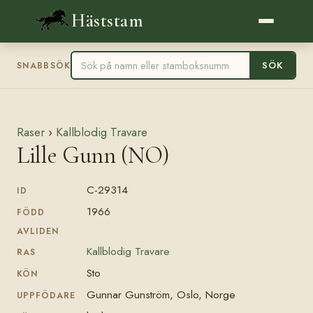
Häststam
SÖK
SNABBSÖK
Raser
›
Kallblodig Travare
Lille Gunn (NO)
C-29314
ID
1966
FÖDD
AVLIDEN
Kallblodig Travare
RAS
Sto
KÖN
Gunnar Gunström, Oslo, Norge
UPPFÖDARE