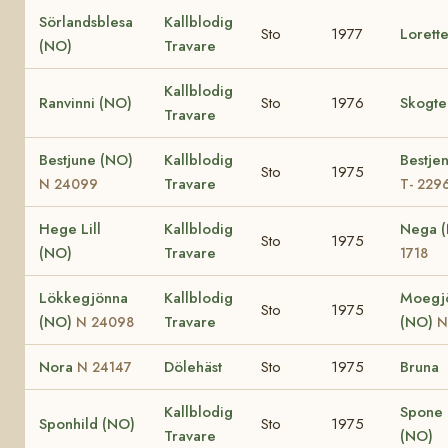
Sörlandsblesa
Kallblodig
Sto
1977
Lorett
(NO)
Travare
Kallblodig
Ranvinni (NO)
Sto
1976
Skogte
Travare
Bestjune (NO)
Kallblodig
Bestje
Sto
1975
Travare
N 24099
T- 229
Hege Lill
Kallblodig
Nega 
Sto
1975
(NO)
Travare
1718
Lökkegjönna
Kallblodig
Moegj
Sto
1975
(NO)
Travare
(NO)
N 24098
N
Nora
Dölehäst
Sto
1975
Bruna
N 24147
Kallblodig
Spone 
Sponhild (NO)
Sto
1975
Travare
(NO)