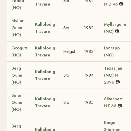
Todda
Sto
1981
Travare
📷
N 2146
(NO)
Myllar
Kallblodig
Myllargutten
Gunn
Sto
1982
Travare
(NO)
📷
(NO)
Grogutt
Kallblodig
Lynrapp
Hingst
1983
(NO)
Travare
(NO)
Berg
Texas Jan
Kallblodig
Gunn
Sto
1984
(NO)
N
Travare
(NO)
📷
2096
Seter
Kallblodig
Säterbest
Gunn
Sto
1985
Travare
📷
NT 66
(NO)
Kinge
Berg
Kallblodig
Stjernen