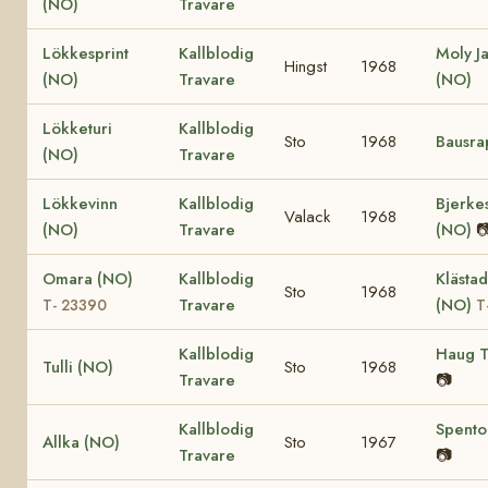
(NO)
Travare
Lökkesprint
Kallblodig
Moly J
Hingst
1968
(NO)
Travare
(NO)
Lökketuri
Kallblodig
Sto
1968
Bausra
(NO)
Travare
Lökkevinn
Kallblodig
Bjerke
Valack
1968
(NO)
Travare
(NO)

Omara (NO)
Kallblodig
Klästad
Sto
1968
Travare
(NO)
T- 23390
T
Kallblodig
Haug T
Tulli (NO)
Sto
1968
Travare
📷
Kallblodig
Spento
Allka (NO)
Sto
1967
Travare
📷