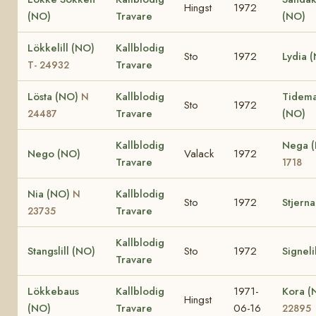
Hingst
1972
(NO)
Travare
(NO)
Lökkelill (NO)
Kallblodig
Sto
1972
Lydia 
Travare
T- 24932
Lösta (NO)
Kallblodig
Tidema
N
Sto
1972
Travare
(NO)
24487
Kallblodig
Nega 
Nego (NO)
Valack
1972
Travare
1718
Nia (NO)
Kallblodig
N
Sto
1972
Stjern
Travare
23735
Kallblodig
Stangslill (NO)
Sto
1972
Signeli
Travare
Lökkebaus
Kallblodig
1971-
Kora 
Hingst
(NO)
Travare
06-16
22895