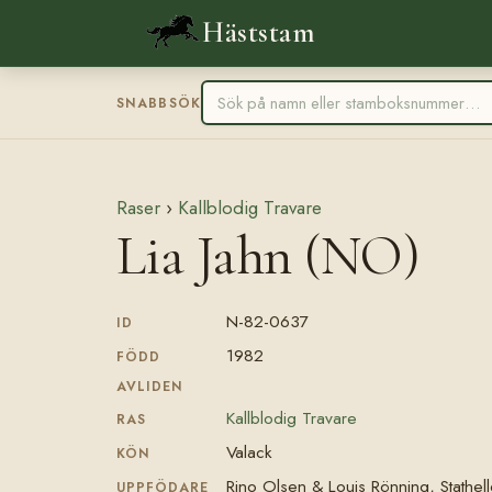
Häststam
SNABBSÖK
Raser
›
Kallblodig Travare
Lia Jahn (NO)
N-82-0637
ID
1982
FÖDD
AVLIDEN
Kallblodig Travare
RAS
Valack
KÖN
Rino Olsen & Louis Rönning, Stathel
UPPFÖDARE