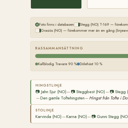
Foto finns i databasen
Stegg (NO) T-169 — förekomm
Grasiös (NO) — förekommer mer än en gång (linjeave
RASSAMMANSÄTTNING
Kallblodig Travare 90 %
Dölehäst 10 %
HINGSTLINJE
📷
Jahn Sjur (NO)
📷
Steggbest (NO)
📷
Stegg 
—
—
Den gamle Toftehingsten
Hingst från Tofte i Do
—
—
STOLINJE
Karvinda (NO)
Karna (NO)
📷
Gunni Stegg (NO
—
—