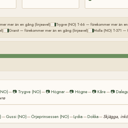
er mer än en gång (linjeavel)
Trygve (NO) T-66 — förekommer mer än en g
l)
Granit — förekommer mer än en gång (linjeavel)
Molla (NO) T-371 — 
(NO)
📷
Trygve (NO)
📷
Högnar
📷
Högne
📷
Kåre
📷
Daleg
—
—
—
—
—
vre
)
Gussi (NO)
Örjeprinsessen (NO)
Lydia
Dokka
Skjägga, ink
—
—
—
—
—