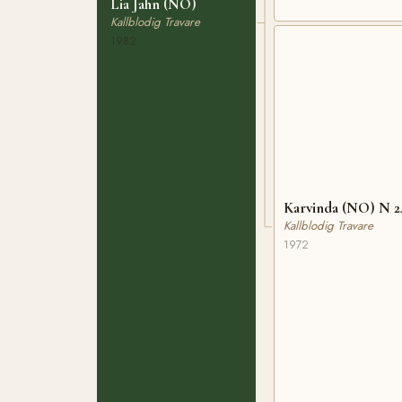
Lia Jahn (NO)
Kallblodig Travare
1982
Karvinda (NO) N 2
Kallblodig Travare
1972