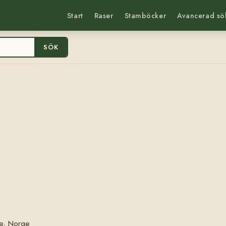
Start
Raser
Stamböcker
Avancerad sö
SÖK
le, Norge