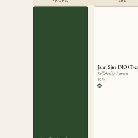
PROFIL
LED 1
Jahn Sjur (NO) T-2
Kallblodig Travare
1954