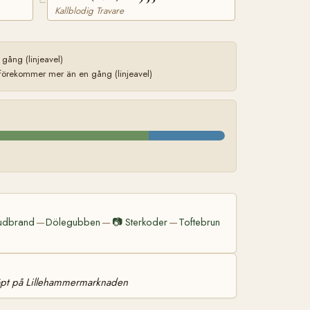
Kallblodig Travare
ång (linjeavel)
förekommer mer än en gång (linjeavel)
udbrand
Dölegubben
📷
Sterkoder
Toftebrun
—
—
—
öpt på Lillehammermarknaden