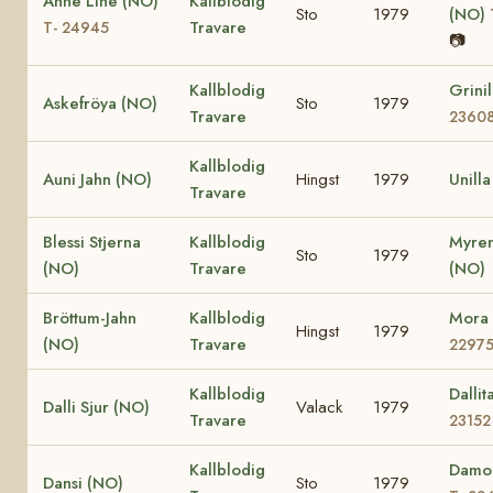
Anne Line (NO)
Kallblodig
Sto
1979
(NO)
Travare
T- 24945
📷
Kallblodig
Grini
Askefröya (NO)
Sto
1979
Travare
2360
Kallblodig
Auni Jahn (NO)
Hingst
1979
Unill
Travare
Blessi Stjerna
Kallblodig
Myren
Sto
1979
(NO)
Travare
(NO)
Bröttum-Jahn
Kallblodig
Mora
Hingst
1979
(NO)
Travare
2297
Kallblodig
Dalli
Dalli Sjur (NO)
Valack
1979
Travare
23152
Kallblodig
Damo
Dansi (NO)
Sto
1979