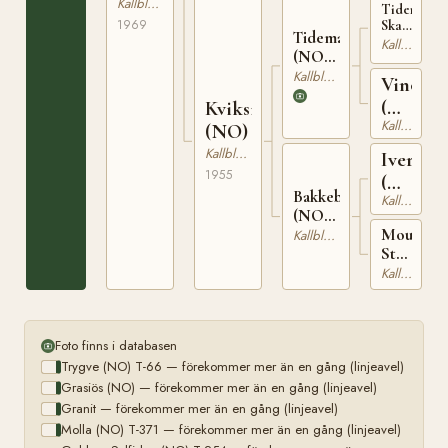
(NO)
Kallblodig Travare
Tidemand
1969
Skarphedi
Tidemandrauen
(NO)
Kallblodig Travare
(NO)
T-65
T-220
Kallblodig Travare
Vinoga
(NO)
Kviksi
Kallblodig Travare
T-
(NO)
259
Kallblodig Travare
Iver
1955
(NO)
Bakkebruna
Kallblodig Travare
T-
(NO)
109
Moum-
T-1306
Kallblodig Travare
Stella
(NO)
Kallblodig Travare
N
14485
Foto finns i databasen
Trygve (NO) T-66 — förekommer mer än en gång (linjeavel)
Grasiös (NO) — förekommer mer än en gång (linjeavel)
Granit — förekommer mer än en gång (linjeavel)
Molla (NO) T-371 — förekommer mer än en gång (linjeavel)