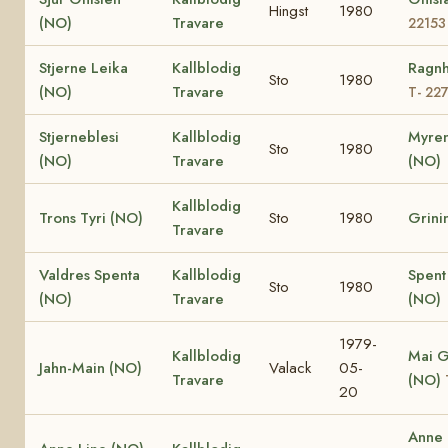
Hingst
1980
(NO)
Travare
22153
Stjerne Leika
Kallblodig
Ragnh
Sto
1980
(NO)
Travare
T- 22
Stjerneblesi
Kallblodig
Myren
Sto
1980
(NO)
Travare
(NO)
Kallblodig
Trons Tyri (NO)
Sto
1980
Grini
Travare
Valdres Spenta
Kallblodig
Spent
Sto
1980
(NO)
Travare
(NO)
1979-
Kallblodig
Mai G
Jahn-Main (NO)
Valack
05-
Travare
(NO)
20
Anne