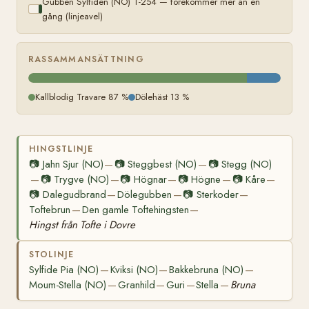
Gubben Sylfiden (NO) T-254 — förekommer mer än en
gång (linjeavel)
RASSAMMANSÄTTNING
Kallblodig Travare 87 %
Dölehäst 13 %
HINGSTLINJE
📷
Jahn Sjur (NO)
📷
Steggbest (NO)
📷
Stegg (NO)
—
—
📷
Trygve (NO)
📷
Högnar
📷
Högne
📷
Kåre
—
—
—
—
—
📷
Dalegudbrand
Dölegubben
📷
Sterkoder
—
—
—
Toftebrun
Den gamle Toftehingsten
—
—
Hingst från Tofte i Dovre
STOLINJE
Sylfide Pia (NO)
Kviksi (NO)
Bakkebruna (NO)
—
—
—
Moum-Stella (NO)
Granhild
Guri
Stella
Bruna
—
—
—
—