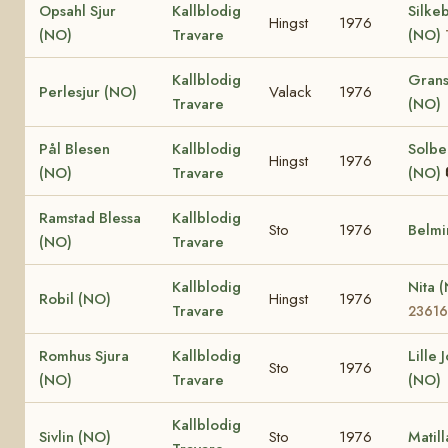
Opsahl Sjur
Kallblodig
Silke
Hingst
1976
(NO)
Travare
(NO)
Kallblodig
Grans
Perlesjur (NO)
Valack
1976
Travare
(NO)
Pål Blesen
Kallblodig
Solbe
Hingst
1976
(NO)
Travare
(NO)
Ramstad Blessa
Kallblodig
Sto
1976
Belmi
(NO)
Travare
Kallblodig
Nita 
Robil (NO)
Hingst
1976
Travare
23616
Romhus Sjura
Kallblodig
Lille 
Sto
1976
(NO)
Travare
(NO)
Kallblodig
Sivlin (NO)
Sto
1976
Matil