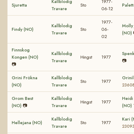
Kallblodig
1977-
Sjuretta
Sto
Palett
Travare
06-12
1977-
Kallblodig
Molly
Findy (NO)
Sto
06-
Travare
(NO)
02
Finnskog
Kallblodig
Spenk
Kongen (NO)
Hingst
1977
Travare
📷
📷
Grini Frökna
Kallblodig
Grini
Sto
1977
(NO)
Travare
2360
Grom Best
Kallblodig
Heidi
Hingst
1977
(NO)
📷
Travare
(NO)
Kallblodig
Kari 
Hellejana (NO)
Sto
1977
Travare
2309