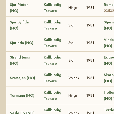
Sjur Pieter
Kallblodig
Roma
Hingst
1981
(NO)
Travare
23532
Sjur Sylfida
Kallblodig
Stjern
Sto
1981
(NO)
Travare
(NO)
Kallblodig
Vinda
Sjurinda (NO)
Sto
1981
Travare
(NO)
Strand Jensi
Kallblodig
Egged
Sto
1981
(NO)
Travare
(NO)
Kallblodig
Skar
Svartejan (NO)
Valack
1981
Travare
(NO)
Kallblodig
Holte
Tormann (NO)
Hingst
1981
Travare
(NO)
Kallblodig
Torden
Vesle Fly (NO)
Valack
1981