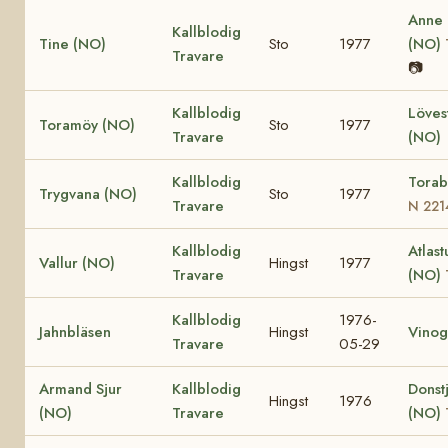
Anne
Kallblodig
Tine (NO)
Sto
1977
(NO)
Travare
📷
Kallblodig
Löves
Toramöy (NO)
Sto
1977
Travare
(NO)
Kallblodig
Torab
Trygvana (NO)
Sto
1977
Travare
N 221
Kallblodig
Atlast
Vallur (NO)
Hingst
1977
Travare
(NO)
Kallblodig
1976-
Jahnbläsen
Hingst
Vinog
Travare
05-29
Armand Sjur
Kallblodig
Donst
Hingst
1976
(NO)
Travare
(NO)