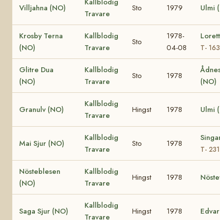
Kallblodig
Villjahna (NO)
Sto
1979
Ulmi 
Travare
Krosby Terna
Kallblodig
1978-
Loret
Sto
(NO)
Travare
04-08
T- 16
Glitre Dua
Kallblodig
Ådnes
Sto
1978
(NO)
Travare
(NO)
Kallblodig
Granulv (NO)
Hingst
1978
Ulmi 
Travare
Kallblodig
Singa
Mai Sjur (NO)
Sto
1978
Travare
T- 23
Nösteblesen
Kallblodig
Hingst
1978
Nöste
(NO)
Travare
Kallblodig
Saga Sjur (NO)
Hingst
1978
Edvar
Travare