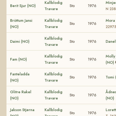
Kallblodig
Minje
Berit Sjur (NO)
Sto
1976
Travare
N 238
Bröttum Jansi
Kallblodig
Mora
Sto
1976
(NO)
Travare
2297
Kallblodig
Daimi (NO)
Sto
1976
Danel
Travare
Kallblodig
Molly
Fam (NO)
Sto
1976
Travare
(NO)
Fanteladda
Kallblodig
Sto
1976
Tomi 
(NO)
Travare
Glitre Rakel
Kallblodig
Ådnes
Sto
1976
(NO)
Travare
(NO)
Jakson Stjerna
Kallblodig
Loret
Sto
1976
(NO)
Travare
T- 16