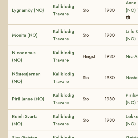
Anne
Kallblodig
Lygnamöy (NO)
Sto
1980
(NO)
Travare
📷
Kallblodig
Lille
Monita (NO)
Sto
1980
Travare
(NO)
Nicodemus
Kallblodig
Hingst
1980
Nic-A
(NO)
Travare
Nöstestjernen
Kallblodig
Sto
1980
Nöste
(NO)
Travare
Kallblodig
Pirils
Piril Janne (NO)
Sto
1980
Travare
(NO)
Reinli Svarta
Kallblodig
Lökke
Sto
1980
(NO)
Travare
(NO)
Sjur Gnisten
Kallblodig
Gnist