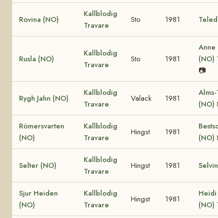
Kallblodig
Rovina (NO)
Sto
1981
Teled
Travare
Anne
Kallblodig
Rusla (NO)
Sto
1981
(NO)
Travare
📷
Kallblodig
Alms-
Rygh Jahn (NO)
Valack
1981
Travare
(NO)
Römersvarten
Kallblodig
Bests
Hingst
1981
(NO)
Travare
(NO)
Kallblodig
Selter (NO)
Hingst
1981
Selvi
Travare
Sjur Heiden
Kallblodig
Heidi
Hingst
1981
(NO)
Travare
(NO)