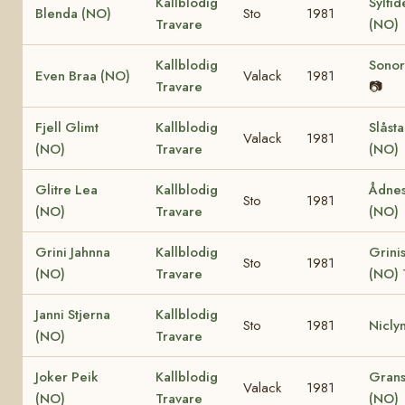
Kallblodig
Sylfid
Blenda (NO)
Sto
1981
Travare
(NO)
Kallblodig
Sonor
Even Braa (NO)
Valack
1981
Travare
📷
Fjell Glimt
Kallblodig
Slåst
Valack
1981
(NO)
Travare
(NO)
Glitre Lea
Kallblodig
Ådnes
Sto
1981
(NO)
Travare
(NO)
Grini Jahnna
Kallblodig
Grinis
Sto
1981
(NO)
Travare
(NO)
Janni Stjerna
Kallblodig
Sto
1981
Nicly
(NO)
Travare
Joker Peik
Kallblodig
Grans
Valack
1981
(NO)
Travare
(NO)