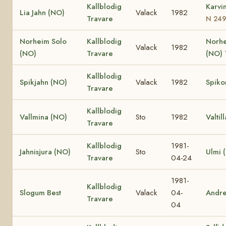
Kallblodig
Karvi
Lia Jahn (NO)
Valack
1982
Travare
N 24
Norheim Solo
Kallblodig
Norhe
Valack
1982
(NO)
Travare
(NO)
Kallblodig
Spikjahn (NO)
Valack
1982
Spiko
Travare
Kallblodig
Vallmina (NO)
Sto
1982
Valtil
Travare
Kallblodig
1981-
Jahnisjura (NO)
Sto
Ulmi 
Travare
04-24
1981-
Kallblodig
Slogum Best
Valack
04-
Andr
Travare
04