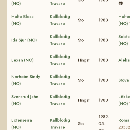
(NO)
Travare
📷
Holte Blesa
Kallblodig
Holte
Sto
1983
(NO)
Travare
(NO)
Kallblodig
Solst
Ida Sjur (NO)
Sto
1983
Travare
(NO)
Kallblodig
Lexan (NO)
Hingst
1983
Aleks
Travare
Norheim Sindy
Kallblodig
Sto
1983
Stöva
(NO)
Travare
Svensrud Jahn
Kallblodig
Lökke
Hingst
1983
(NO)
Travare
(NO)
1982-
Lötenseira
Kallblodig
Roma
Sto
05-
(NO)
Travare
23532