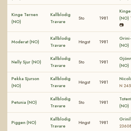
Kinge
Kinge Ternen
Kallblodig
Sto
1981
(NO)
(NO)
Travare
📷
Kallblodig
Grini
Moderat (NO)
Hingst
1981
Travare
(NO)
Kallblodig
Gjönn
Nelly Sjur (NO)
Sto
1981
Travare
(NO)
Pekka Sjurson
Kallblodig
Nicol
Hingst
1981
(NO)
Travare
N 24
Kallblodig
Totent
Petunia (NO)
Sto
1981
Travare
(NO)
Kallblodig
Grini
Piggen (NO)
Hingst
1981
Travare
2360