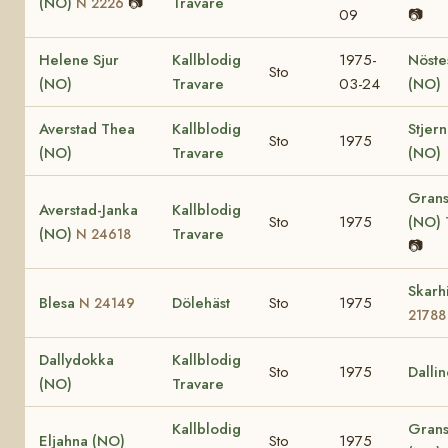
(NO)
📷
Travare
N 2226
09
📷
Helene Sjur
Kallblodig
1975-
Nöste
Sto
(NO)
Travare
03-24
(NO)
Averstad Thea
Kallblodig
Stjer
Sto
1975
(NO)
Travare
(NO)
Grans
Averstad-Janka
Kallblodig
Sto
1975
(NO)
(NO)
Travare
N 24618
📷
Skarh
Blesa
Dölehäst
Sto
1975
N 24149
21788
Dallydokka
Kallblodig
Sto
1975
Dalli
(NO)
Travare
Kallblodig
Grans
Eljahna (NO)
Sto
1975