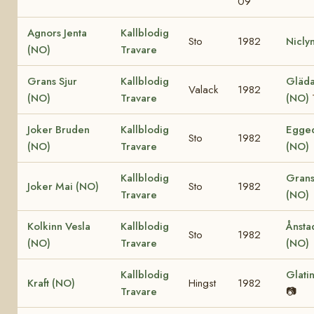
09
Agnors Jenta
Kallblodig
Sto
1982
Nicly
(NO)
Travare
Grans Sjur
Kallblodig
Gläda 
Valack
1982
(NO)
Travare
(NO)
Joker Bruden
Kallblodig
Egged
Sto
1982
(NO)
Travare
(NO)
Kallblodig
Grans
Joker Mai (NO)
Sto
1982
Travare
(NO)
Kolkinn Vesla
Kallblodig
Ånsta
Sto
1982
(NO)
Travare
(NO)
Kallblodig
Glati
Kraft (NO)
Hingst
1982
Travare
📷