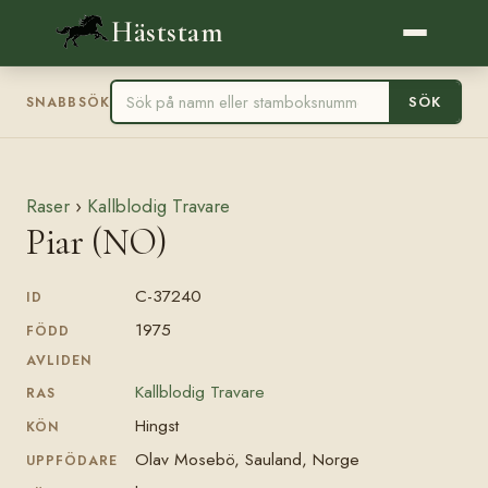
Häststam
SÖK
SNABBSÖK
Raser
›
Kallblodig Travare
Piar (NO)
C-37240
ID
1975
FÖDD
AVLIDEN
Kallblodig Travare
RAS
Hingst
KÖN
Olav Mosebö, Sauland, Norge
UPPFÖDARE