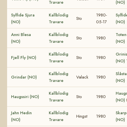
Travare
(NO)
Sylfide Sjura
Kallblodig
1980-
Sylfid
Sto
(NO)
Travare
05-17
(NO)
Anni Blesa
Kallblodig
Toten
Sto
1980
(NO)
Travare
(NO)
Kallblodig
Grinis
Fjell Fly (NO)
Sto
1980
Travare
(NO)
Kallblodig
Slåst
Grindar (NO)
Valack
1980
Travare
(NO)
Kallblodig
Haugs
Haugssiri (NO)
Sto
1980
Travare
(NO)
Jahn Hedin
Kallblodig
Skar
Hingst
1980
(NO)
Travare
(NO)