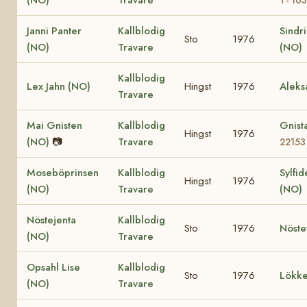
Janni Panter
Kallblodig
Sindr
Sto
1976
(NO)
Travare
(NO)
Kallblodig
Lex Jahn (NO)
Hingst
1976
Aleks
Travare
Mai Gnisten
Kallblodig
Gnist
Hingst
1976
(NO)
📷
Travare
22153
Moseböprinsen
Kallblodig
Sylfid
Hingst
1976
(NO)
Travare
(NO)
Nöstejenta
Kallblodig
Sto
1976
Nöste
(NO)
Travare
Opsahl Lise
Kallblodig
Sto
1976
Lökke
(NO)
Travare