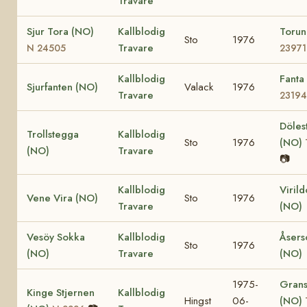
Travare
Sjur Tora (NO)
Kallblodig
Toru
Sto
1976
Travare
N 24505
23971
Kallblodig
Fanta
Sjurfanten (NO)
Valack
1976
Travare
23194
Döles
Trollstegga
Kallblodig
Sto
1976
(NO)
(NO)
Travare
📷
Kallblodig
Viril
Vene Vira (NO)
Sto
1976
Travare
(NO)
Vesöy Sokka
Kallblodig
Åsers
Sto
1976
(NO)
Travare
(NO)
1975-
Grans
Kinge Stjernen
Kallblodig
Hingst
06-
(NO)