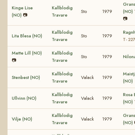
Grans
Kinge Lise
Kallblodig
Sto
1979
(NO)
(NO)
📷
Travare
📷
Kallblodig
Ragnh
Lita Blesa (NO)
Sto
1979
Travare
T- 22
Mette Lill (NO)
Kallblodig
Sto
1979
Nilon
📷
Travare
Kallblodig
Maist
Stenbest (NO)
Valack
1979
Travare
(NO)
Kallblodig
Rosa 
Ullvinn (NO)
Valack
1979
Travare
(NO)
Kallblodig
Grans
Vilje (NO)
Valack
1979
Travare
(NO)