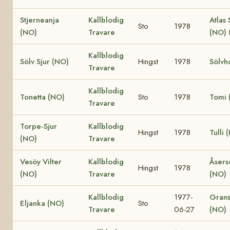
Stjerneanja
Kallblodig
Atlas 
Sto
1978
(NO)
Travare
(NO)
Kallblodig
Sölv Sjur (NO)
Hingst
1978
Sölvh
Travare
Kallblodig
Tonetta (NO)
Sto
1978
Tomi 
Travare
Torpe-Sjur
Kallblodig
Hingst
1978
Tulli 
(NO)
Travare
Vesöy Vilter
Kallblodig
Åsers
Hingst
1978
(NO)
Travare
(NO)
Kallblodig
1977-
Grans
Eljanka (NO)
Sto
Travare
06-27
(NO)