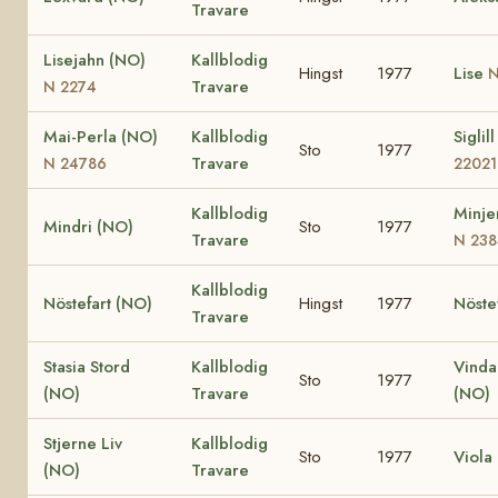
Travare
Lisejahn (NO)
Kallblodig
Hingst
1977
Lise
N
Travare
N 2274
Mai-Perla (NO)
Kallblodig
Siglil
Sto
1977
Travare
N 24786
22021
Kallblodig
Minje
Mindri (NO)
Sto
1977
Travare
N 238
Kallblodig
Nöstefart (NO)
Hingst
1977
Nöste
Travare
Stasia Stord
Kallblodig
Vinda
Sto
1977
(NO)
Travare
(NO)
Stjerne Liv
Kallblodig
Sto
1977
Viola
(NO)
Travare