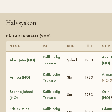
Halvsyskon
PÅ FADERSIDAN (200)
NAMN
RAS
KÖN
FÖDD
MOR
Kallblodig
Aker
Aker Jahn (NO)
Valack
1983
Travare
(NO)
Kallblodig
Arma
Armoa (NO)
Sto
1983
Travare
N 243
Brenne Jahnni
Kallblodig
Grini
Sto
1983
(NO)
Travare
(NO)
Frk. Glatina
Kallblodig
Glati
Sto
1983