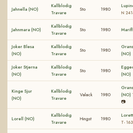
Kallblodig
Lupin
Jahnella (NO)
Sto
1980
Travare
N 241
Kallblodig
Jahnmara (NO)
Sto
1980
Marif
Travare
Joker Blesa
Kallblodig
Grans
Sto
1980
(NO)
Travare
(NO)
Joker Stjerna
Kallblodig
Egged
Sto
1980
(NO)
Travare
(NO)
Grans
Kinge Sjur
Kallblodig
Valack
1980
(NO)
(NO)
Travare
📷
Kallblodig
Loret
Lorell (NO)
Hingst
1980
Travare
T- 16