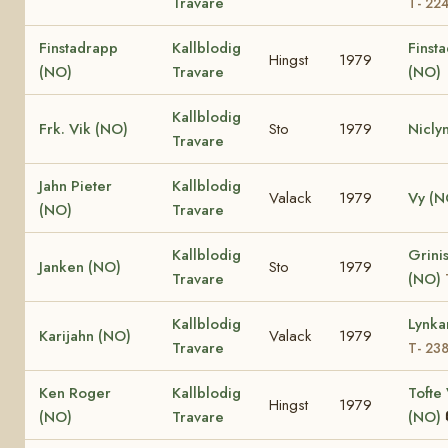
Travare
T- 22
Finstadrapp
Kallblodig
Finsta
Hingst
1979
(NO)
Travare
(NO)
Kallblodig
Frk. Vik (NO)
Sto
1979
Nicly
Travare
Jahn Pieter
Kallblodig
Valack
1979
Vy (N
(NO)
Travare
Kallblodig
Grinis
Janken (NO)
Sto
1979
Travare
(NO)
Kallblodig
Lynka
Karijahn (NO)
Valack
1979
Travare
T- 23
Ken Roger
Kallblodig
Tofte 
Hingst
1979
(NO)
Travare
(NO)