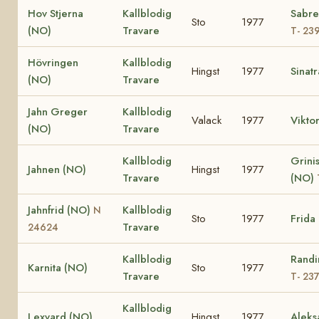
Hov Stjerna
Kallblodig
Sabre
Sto
1977
(NO)
Travare
T- 23
Hövringen
Kallblodig
Hingst
1977
Sinat
(NO)
Travare
Jahn Greger
Kallblodig
Valack
1977
Vikto
(NO)
Travare
Kallblodig
Grinis
Jahnen (NO)
Hingst
1977
Travare
(NO)
Jahnfrid (NO)
Kallblodig
N
Sto
1977
Frida
Travare
24624
Kallblodig
Randi
Karnita (NO)
Sto
1977
Travare
T- 23
Kallblodig
Lexvard (NO)
Hingst
1977
Aleks