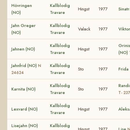
Hövringen
Kallblodig
Hingst
1977
Sinat
(NO)
Travare
Jahn Greger
Kallblodig
Valack
1977
Vikto
(NO)
Travare
Kallblodig
Grinis
Jahnen (NO)
Hingst
1977
Travare
(NO)
Jahnfrid (NO)
Kallblodig
N
Sto
1977
Frida
Travare
24624
Kallblodig
Randi
Karnita (NO)
Sto
1977
Travare
T- 23
Kallblodig
Lexvard (NO)
Hingst
1977
Aleks
Travare
Lisejahn (NO)
Kallblodig
Hingst
1977
Lise
N