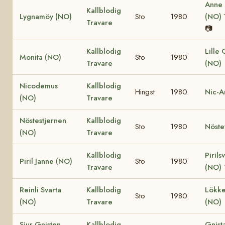
Anne
Kallblodig
Lygnamöy (NO)
Sto
1980
(NO)
Travare
📷
Kallblodig
Lille
Monita (NO)
Sto
1980
Travare
(NO)
Nicodemus
Kallblodig
Hingst
1980
Nic-A
(NO)
Travare
Nöstestjernen
Kallblodig
Sto
1980
Nöste
(NO)
Travare
Kallblodig
Pirils
Piril Janne (NO)
Sto
1980
Travare
(NO)
Reinli Svarta
Kallblodig
Lökke
Sto
1980
(NO)
Travare
(NO)
Sjur Gnisten
Kallblodig
Gnist