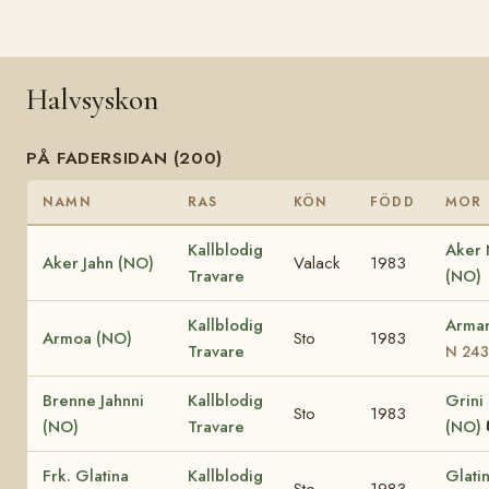
Halvsyskon
PÅ FADERSIDAN (200)
NAMN
RAS
KÖN
FÖDD
MOR
Kallblodig
Aker
Aker Jahn (NO)
Valack
1983
Travare
(NO)
Kallblodig
Arma
Armoa (NO)
Sto
1983
Travare
N 243
Brenne Jahnni
Kallblodig
Grini
Sto
1983
(NO)
Travare
(NO)
Frk. Glatina
Kallblodig
Glati
Sto
1983