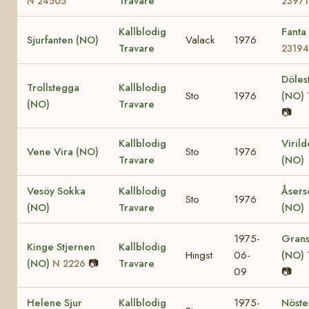
Travare
N 24505
23971
Kallblodig
Fanta
Sjurfanten (NO)
Valack
1976
Travare
23194
Döles
Trollstegga
Kallblodig
Sto
1976
(NO)
(NO)
Travare
📷
Kallblodig
Viril
Vene Vira (NO)
Sto
1976
Travare
(NO)
Vesöy Sokka
Kallblodig
Åsers
Sto
1976
(NO)
Travare
(NO)
1975-
Grans
Kinge Stjernen
Kallblodig
Hingst
06-
(NO)
(NO)
📷
Travare
N 2226
09
📷
Helene Sjur
Kallblodig
1975-
Nöste