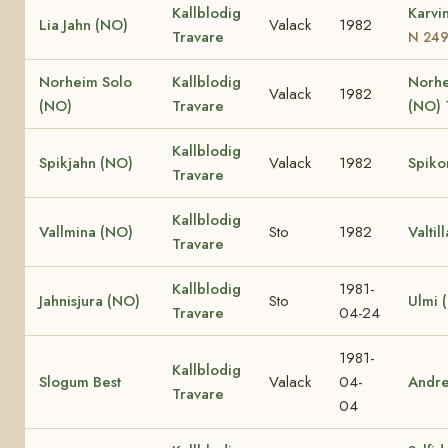
Kallblodig
Karvi
Lia Jahn (NO)
Valack
1982
Travare
N 24
Norheim Solo
Kallblodig
Norhe
Valack
1982
(NO)
Travare
(NO)
Kallblodig
Spikjahn (NO)
Valack
1982
Spiko
Travare
Kallblodig
Vallmina (NO)
Sto
1982
Valtil
Travare
Kallblodig
1981-
Jahnisjura (NO)
Sto
Ulmi 
Travare
04-24
1981-
Kallblodig
Slogum Best
Valack
04-
Andr
Travare
04