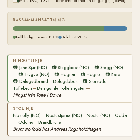
Molla (NO) T-371 — förekommer mer än en gång (linjeavel)
RASSAMMANSÄTTNING
Kallblodig Travare 80 %
Dölehäst 20 %
HINGSTLINJE
📷
Jahn Sjur (NO)
📷
Steggbest (NO)
📷
Stegg (NO)
—
—
📷
Trygve (NO)
📷
Högnar
📷
Högne
📷
Kåre
—
—
—
—
—
📷
Dalegudbrand
Dölegubben
📷
Sterkoder
—
—
—
Toftebrun
Den gamle Toftehingsten
—
—
Hingst från Tofte i Dovre
STOLINJE
Nöstefly (NO)
Nöstestjerna (NO)
Nöste (NO)
Odda
—
—
—
Oddine
Brändbruna
—
—
—
Brunt sto född hos Andreas Rognholdthagen