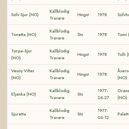
Kallblodig
Sölv Sjur (NO)
Hingst
1978
Sölvh
Travare
Kallblodig
Tonetta (NO)
Sto
1978
Tomi 
Travare
Torpe-Sjur
Kallblodig
Hingst
1978
Tulli 
(NO)
Travare
Vesöy Vilter
Kallblodig
Åsers
Hingst
1978
(NO)
Travare
(NO)
Kallblodig
1977-
Grans
Eljanka (NO)
Sto
Travare
06-27
(NO)
Kallblodig
1977-
Sjuretta
Sto
Palett
Travare
06-12