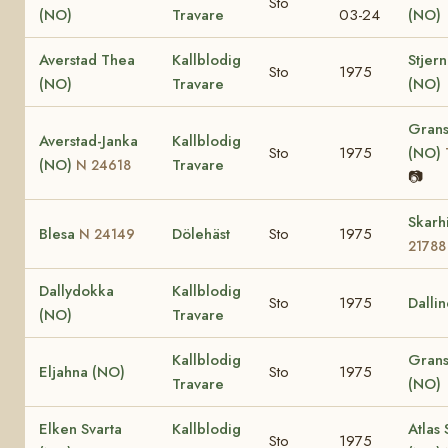
Sto
(NO)
Travare
03-24
(NO)
Averstad Thea
Kallblodig
Stjer
Sto
1975
(NO)
Travare
(NO)
Grans
Averstad-Janka
Kallblodig
Sto
1975
(NO)
(NO)
Travare
N 24618
📷
Skarh
Blesa
Dölehäst
Sto
1975
N 24149
21788
Dallydokka
Kallblodig
Sto
1975
Dalli
(NO)
Travare
Kallblodig
Grans
Eljahna (NO)
Sto
1975
Travare
(NO)
Elken Svarta
Kallblodig
Atlas 
Sto
1975