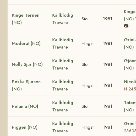
Kinge
Kinge Ternen
Kallblodig
Sto
1981
(NO)
(NO)
Travare
📷
Kallblodig
Grini
Moderat (NO)
Hingst
1981
Travare
(NO)
Kallblodig
Gjönn
Nelly Sjur (NO)
Sto
1981
Travare
(NO)
Pekka Sjurson
Kallblodig
Nicol
Hingst
1981
(NO)
Travare
N 24
Kallblodig
Totent
Petunia (NO)
Sto
1981
Travare
(NO)
Kallblodig
Grini
Piggen (NO)
Hingst
1981
Travare
2360