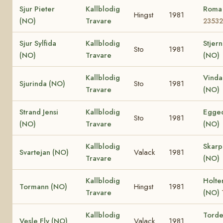
Sjur Pieter
Kallblodig
Roma
Hingst
1981
(NO)
Travare
23532
Sjur Sylfida
Kallblodig
Stjern
Sto
1981
(NO)
Travare
(NO)
Kallblodig
Vinda
Sjurinda (NO)
Sto
1981
Travare
(NO)
Strand Jensi
Kallblodig
Egged
Sto
1981
(NO)
Travare
(NO)
Kallblodig
Skar
Svartejan (NO)
Valack
1981
Travare
(NO)
Kallblodig
Holte
Tormann (NO)
Hingst
1981
Travare
(NO)
Kallblodig
Torden
Vesle Fly (NO)
Valack
1981