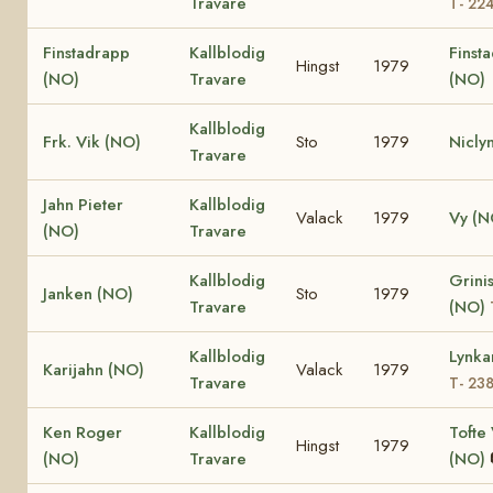
Travare
T- 22
Finstadrapp
Kallblodig
Finsta
Hingst
1979
(NO)
Travare
(NO)
Kallblodig
Frk. Vik (NO)
Sto
1979
Nicly
Travare
Jahn Pieter
Kallblodig
Valack
1979
Vy (N
(NO)
Travare
Kallblodig
Grinis
Janken (NO)
Sto
1979
Travare
(NO)
Kallblodig
Lynka
Karijahn (NO)
Valack
1979
Travare
T- 23
Ken Roger
Kallblodig
Tofte 
Hingst
1979
(NO)
Travare
(NO)