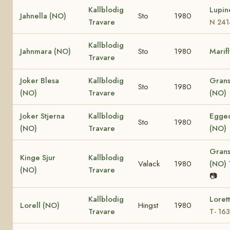
Kallblodig
Lupin
Jahnella (NO)
Sto
1980
Travare
N 241
Kallblodig
Jahnmara (NO)
Sto
1980
Marif
Travare
Joker Blesa
Kallblodig
Grans
Sto
1980
(NO)
Travare
(NO)
Joker Stjerna
Kallblodig
Egged
Sto
1980
(NO)
Travare
(NO)
Grans
Kinge Sjur
Kallblodig
Valack
1980
(NO)
(NO)
Travare
📷
Kallblodig
Loret
Lorell (NO)
Hingst
1980
Travare
T- 16