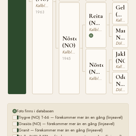
T-
Kallblodig Travare
Gelmin
458
1963
(NO)
Reitar
Kallblodig Travare
T-
(NO)
73
T-117
Kallblodig Travare
Maria
N
Nöstestjerna
Dölehäst
9562
(NO)
Kallblodig Travare
Jakken
1945
(NO)
Nöste
Kallblodig Travare
(NO)
Odda
T-
Kallblodig Travare
N
440
Dölehäst
9146
Foto finns i databasen
Trygve (NO) T-66 — förekommer mer än en gång (linjeavel)
Grasiös (NO) — förekommer mer än en gång (linjeavel)
Granit — förekommer mer än en gång (linjeavel)