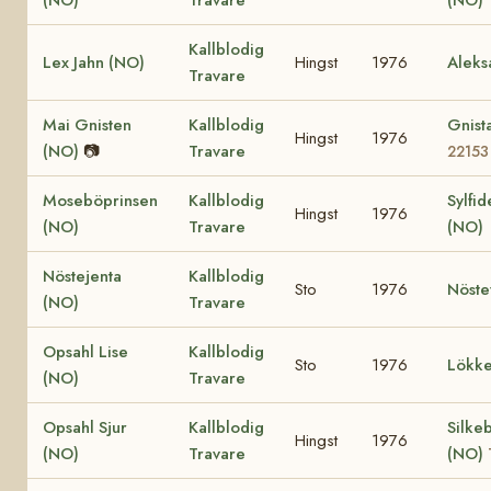
Kallblodig
Lex Jahn (NO)
Hingst
1976
Aleks
Travare
Mai Gnisten
Kallblodig
Gnist
Hingst
1976
(NO)
📷
Travare
22153
Moseböprinsen
Kallblodig
Sylfid
Hingst
1976
(NO)
Travare
(NO)
Nöstejenta
Kallblodig
Sto
1976
Nöste
(NO)
Travare
Opsahl Lise
Kallblodig
Sto
1976
Lökke
(NO)
Travare
Opsahl Sjur
Kallblodig
Silke
Hingst
1976
(NO)
Travare
(NO)