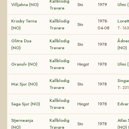
Kallblodig
Villjahna (NO)
Sto
1979
Ulmi 
Travare
Krosby Terna
Kallblodig
1978-
Loret
Sto
(NO)
Travare
04-08
T- 16
Glitre Dua
Kallblodig
Ådnes
Sto
1978
(NO)
Travare
(NO)
Kallblodig
Granulv (NO)
Hingst
1978
Ulmi 
Travare
Kallblodig
Singa
Mai Sjur (NO)
Sto
1978
Travare
T- 23
Kallblodig
Saga Sjur (NO)
Hingst
1978
Edvar
Travare
Stjerneanja
Kallblodig
Atlas 
Sto
1978
(NO)
Travare
(NO)