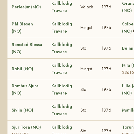
Kallblodig
Grans
Perlesjur (NO)
Valack
1976
Travare
(NO)
Pål Blesen
Kallblodig
Solbe
Hingst
1976
(NO)
Travare
(NO)
Ramstad Blessa
Kallblodig
Sto
1976
Belmi
(NO)
Travare
Kallblodig
Nita 
Robil (NO)
Hingst
1976
Travare
23616
Romhus Sjura
Kallblodig
Lille 
Sto
1976
(NO)
Travare
(NO)
Kallblodig
Sivlin (NO)
Sto
1976
Matil
Travare
Sjur Tora (NO)
Kallblodig
Toru
Sto
1976