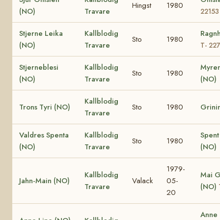
Hingst
1980
(NO)
Travare
22153
Stjerne Leika
Kallblodig
Ragnh
Sto
1980
(NO)
Travare
T- 22
Stjerneblesi
Kallblodig
Myren
Sto
1980
(NO)
Travare
(NO)
Kallblodig
Trons Tyri (NO)
Sto
1980
Grini
Travare
Valdres Spenta
Kallblodig
Spent
Sto
1980
(NO)
Travare
(NO)
1979-
Kallblodig
Mai G
Jahn-Main (NO)
Valack
05-
Travare
(NO)
20
Anne