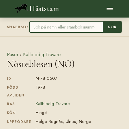
Häststam
SÖK
SNABBSÖK
Raser
›
Kallblodig Travare
Nösteblesen (NO)
N-78-0507
ID
1978
FÖDD
AVLIDEN
Kallblodig Travare
RAS
Hingst
KÖN
Helge Rognås, Ulnes, Norge
UPPFÖDARE