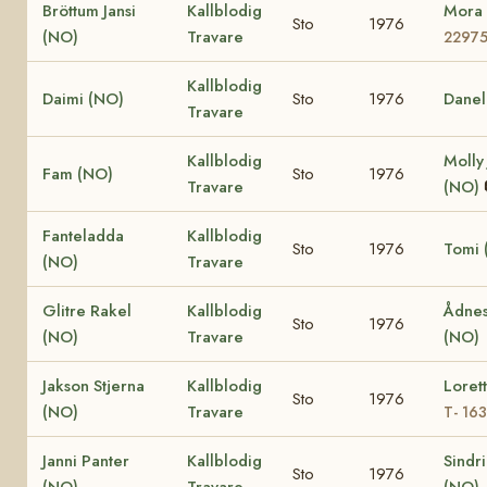
Bröttum Jansi
Kallblodig
Mora
Sto
1976
(NO)
Travare
2297
Kallblodig
Daimi (NO)
Sto
1976
Danel
Travare
Kallblodig
Molly
Fam (NO)
Sto
1976
Travare
(NO)
Fanteladda
Kallblodig
Sto
1976
Tomi 
(NO)
Travare
Glitre Rakel
Kallblodig
Ådnes
Sto
1976
(NO)
Travare
(NO)
Jakson Stjerna
Kallblodig
Loret
Sto
1976
(NO)
Travare
T- 16
Janni Panter
Kallblodig
Sindr
Sto
1976
(NO)
Travare
(NO)