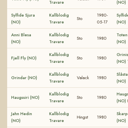
Travare
(NO)
Sylfide Sjura
Kallblodig
1980-
Sylfid
Sto
(NO)
Travare
05-17
(NO)
Anni Blesa
Kallblodig
Toten
Sto
1980
(NO)
Travare
(NO)
Kallblodig
Grinis
Fjell Fly (NO)
Sto
1980
Travare
(NO)
Kallblodig
Slåst
Grindar (NO)
Valack
1980
Travare
(NO)
Kallblodig
Haugs
Haugssiri (NO)
Sto
1980
Travare
(NO)
Jahn Hedin
Kallblodig
Skar
Hingst
1980
(NO)
Travare
(NO)