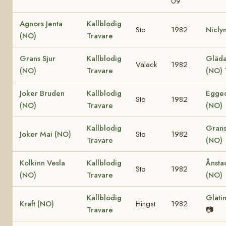
09
Agnors Jenta
Kallblodig
Sto
1982
Nicly
(NO)
Travare
Grans Sjur
Kallblodig
Gläda 
Valack
1982
(NO)
Travare
(NO)
Joker Bruden
Kallblodig
Egged
Sto
1982
(NO)
Travare
(NO)
Kallblodig
Grans
Joker Mai (NO)
Sto
1982
Travare
(NO)
Kolkinn Vesla
Kallblodig
Ånsta
Sto
1982
(NO)
Travare
(NO)
Kallblodig
Glati
Kraft (NO)
Hingst
1982
Travare
📷