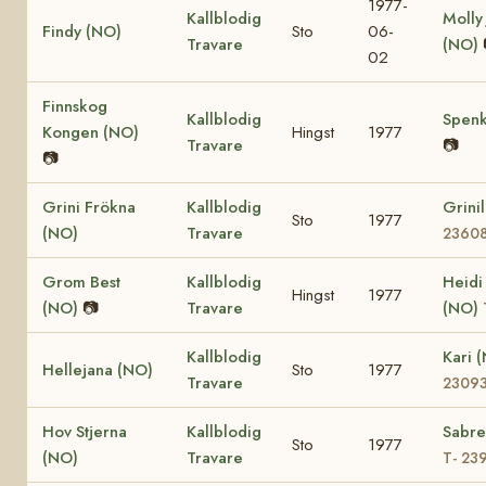
1977-
Kallblodig
Molly
Findy (NO)
Sto
06-
Travare
(NO)
02
Finnskog
Kallblodig
Spenk
Kongen (NO)
Hingst
1977
Travare
📷
📷
Grini Frökna
Kallblodig
Grini
Sto
1977
(NO)
Travare
2360
Grom Best
Kallblodig
Heidi
Hingst
1977
(NO)
📷
Travare
(NO)
Kallblodig
Kari 
Hellejana (NO)
Sto
1977
Travare
2309
Hov Stjerna
Kallblodig
Sabre
Sto
1977
(NO)
Travare
T- 23