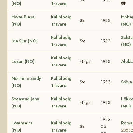
(NO)
Travare
📷
Holte Blesa
Kallblodig
Holte
Sto
1983
(NO)
Travare
(NO)
Kallblodig
Solst
Ida Sjur (NO)
Sto
1983
Travare
(NO)
Kallblodig
Lexan (NO)
Hingst
1983
Aleks
Travare
Norheim Sindy
Kallblodig
Sto
1983
Stöva
(NO)
Travare
Svensrud Jahn
Kallblodig
Lökke
Hingst
1983
(NO)
Travare
(NO)
1982-
Lötenseira
Kallblodig
Roma
Sto
05-
(NO)
Travare
23532