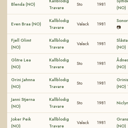
Kallblodig
Sylfid
Blenda (NO)
Sto
1981
Travare
(NO)
Kallblodig
Sonor
Even Braa (NO)
Valack
1981
Travare
📷
Fjell Glimt
Kallblodig
Slåst
Valack
1981
(NO)
Travare
(NO)
Glitre Lea
Kallblodig
Ådnes
Sto
1981
(NO)
Travare
(NO)
Grini Jahnna
Kallblodig
Grinis
Sto
1981
(NO)
Travare
(NO)
Janni Stjerna
Kallblodig
Sto
1981
Nicly
(NO)
Travare
Joker Peik
Kallblodig
Grans
Valack
1981
(NO)
Travare
(NO)