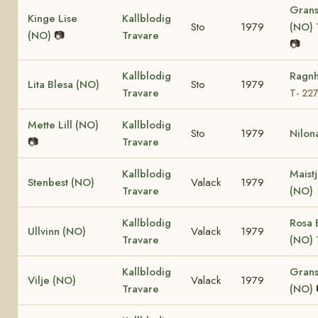
Grans
Kinge Lise
Kallblodig
Sto
1979
(NO)
(NO)
📷
Travare
📷
Kallblodig
Ragnh
Lita Blesa (NO)
Sto
1979
Travare
T- 22
Mette Lill (NO)
Kallblodig
Sto
1979
Nilon
📷
Travare
Kallblodig
Maist
Stenbest (NO)
Valack
1979
Travare
(NO)
Kallblodig
Rosa 
Ullvinn (NO)
Valack
1979
Travare
(NO)
Kallblodig
Grans
Vilje (NO)
Valack
1979
Travare
(NO)