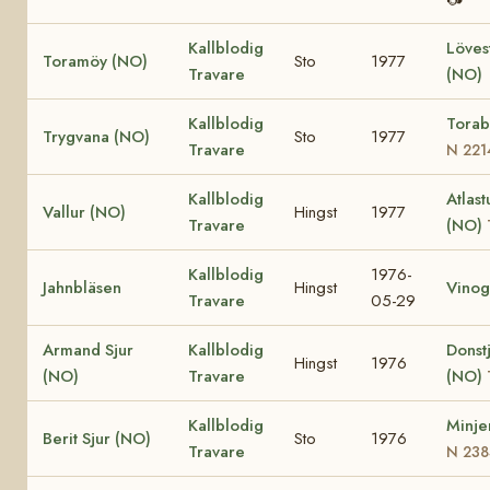
Kallblodig
Löves
Toramöy (NO)
Sto
1977
Travare
(NO)
Kallblodig
Torab
Trygvana (NO)
Sto
1977
Travare
N 221
Kallblodig
Atlast
Vallur (NO)
Hingst
1977
Travare
(NO)
Kallblodig
1976-
Jahnbläsen
Hingst
Vinog
Travare
05-29
Armand Sjur
Kallblodig
Donst
Hingst
1976
(NO)
Travare
(NO)
Kallblodig
Minje
Berit Sjur (NO)
Sto
1976
Travare
N 238