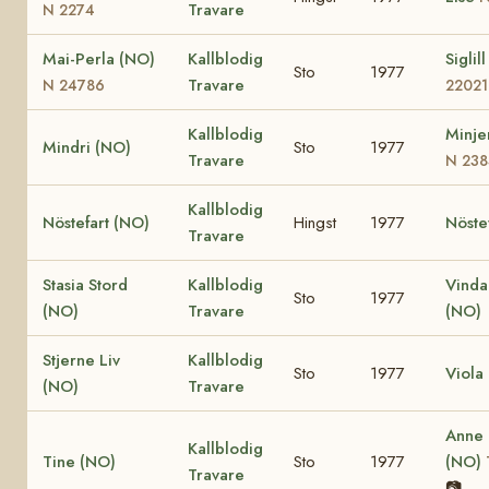
Travare
N 2274
Mai-Perla (NO)
Kallblodig
Siglil
Sto
1977
Travare
N 24786
22021
Kallblodig
Minje
Mindri (NO)
Sto
1977
Travare
N 238
Kallblodig
Nöstefart (NO)
Hingst
1977
Nöste
Travare
Stasia Stord
Kallblodig
Vinda
Sto
1977
(NO)
Travare
(NO)
Stjerne Liv
Kallblodig
Sto
1977
Viola
(NO)
Travare
Anne
Kallblodig
Tine (NO)
Sto
1977
(NO)
Travare
📷