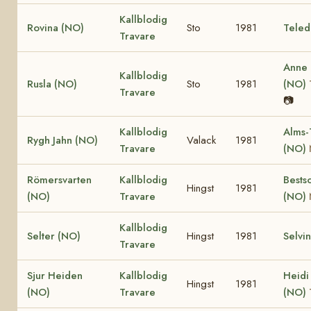
Kallblodig
Rovina (NO)
Sto
1981
Teled
Travare
Anne
Kallblodig
Rusla (NO)
Sto
1981
(NO)
Travare
📷
Kallblodig
Alms-
Rygh Jahn (NO)
Valack
1981
Travare
(NO)
Römersvarten
Kallblodig
Bests
Hingst
1981
(NO)
Travare
(NO)
Kallblodig
Selter (NO)
Hingst
1981
Selvi
Travare
Sjur Heiden
Kallblodig
Heidi
Hingst
1981
(NO)
Travare
(NO)