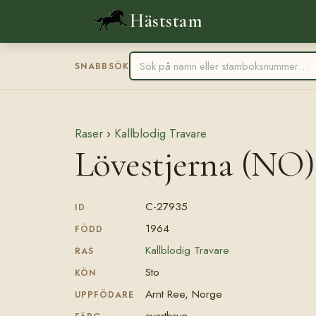
Häststam
SNABBSÖK
Raser
›
Kallblodig Travare
Lövestjerna (NO)
C-27935
ID
1964
FÖDD
Kallblodig Travare
RAS
Sto
KÖN
Arnt Ree, Norge
UPPFÖDARE
svartbrun