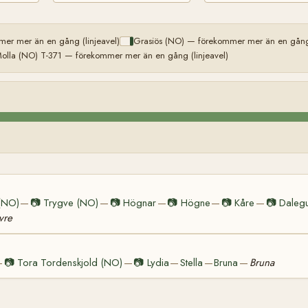
er mer än en gång (linjeavel)
Grasiös (NO) — förekommer mer än en gång 
olla (NO) T-371 — förekommer mer än en gång (linjeavel)
(NO)
📷
Trygve (NO)
📷
Högnar
📷
Högne
📷
Kåre
📷
Daleg
—
—
—
—
—
vre
📷
Tora Tordenskjold (NO)
📷
Lydia
Stella
Bruna
Bruna
—
—
—
—
—