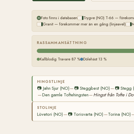
Foto finns i databasen
Trygve (NO) T-66 — förekomm
Granit — förekommer mer än en gång (linjeavel)
M
RASSAMMANSÄTTNING
Kallblodig Travare 87 %
Dölehäst 13 %
HINGSTLINJE
📷
Jahn Sjur (NO)
📷
Steggbest (NO)
📷
Stegg 
—
—
Den gamle Toftehingsten
Hingst från Tofte i Do
—
—
STOLINJE
Lövetori (NO)
📷
Torisvarta (NO)
Torina (NO)
—
—