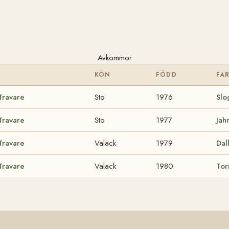
Avkommor
KÖN
FÖDD
FA
Travare
Sto
1976
Slo
Travare
Sto
1977
Jah
Travare
Valack
1979
Dal
Travare
Valack
1980
Tor