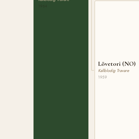
1964
Lövetori (NO)
Kallblodig Travare
1959