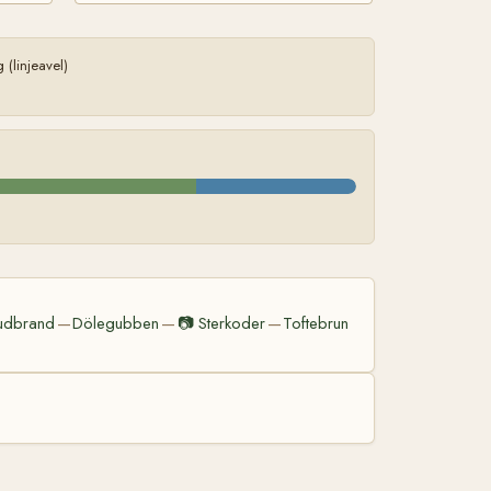
(linjeavel)
udbrand
Dölegubben
📷
Sterkoder
Toftebrun
—
—
—