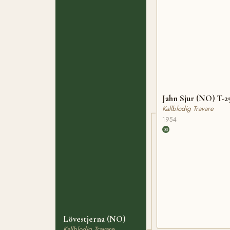
Jahn Sjur (NO) T-2
Kallblodig Travare
1954
Lövestjerna (NO)
Kallblodig Travare