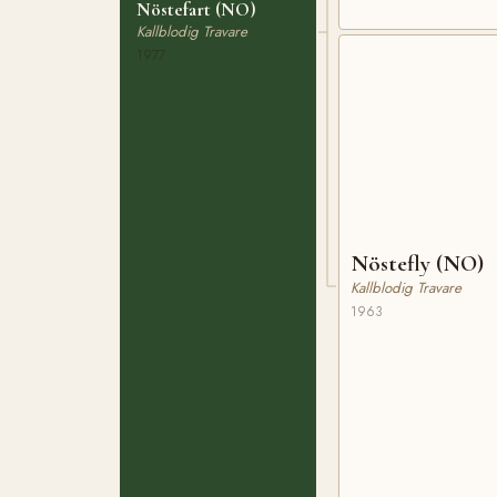
Nöstefart (NO)
Kallblodig Travare
1977
Nöstefly (NO)
Kallblodig Travare
1963