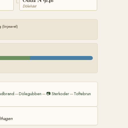
Odda N 9146
Dölehäst
(linjeavel)
udbrand
Dölegubben
📷
Sterkoder
Toftebrun
—
—
—
dthagen