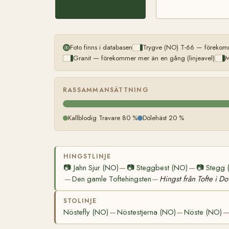
Foto finns i databasen
Trygve (NO) T-66 — förekomm
Granit — förekommer mer än en gång (linjeavel)
M
RASSAMMANSÄTTNING
Kallblodig Travare 80 %
Dölehäst 20 %
HINGSTLINJE
📷
Jahn Sjur (NO)
📷
Steggbest (NO)
📷
Stegg 
—
—
Den gamle Toftehingsten
Hingst från Tofte i Do
—
—
STOLINJE
Nöstefly (NO)
Nöstestjerna (NO)
Nöste (NO)
—
—