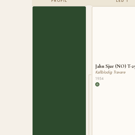
PROFIL
LED 1
Jahn Sjur (NO) T-2
Kallblodig Travare
1954