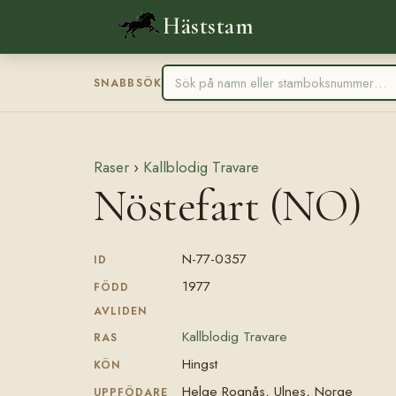
Häststam
SNABBSÖK
Raser
›
Kallblodig Travare
Nöstefart (NO)
N-77-0357
ID
1977
FÖDD
AVLIDEN
Kallblodig Travare
RAS
Hingst
KÖN
Helge Rognås, Ulnes, Norge
UPPFÖDARE