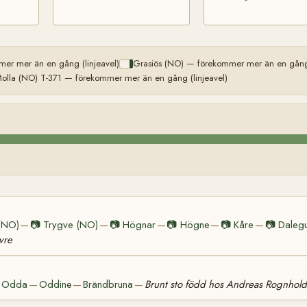
er mer än en gång (linjeavel)
Grasiös (NO) — förekommer mer än en gång 
olla (NO) T-371 — förekommer mer än en gång (linjeavel)
(NO)
📷
Trygve (NO)
📷
Högnar
📷
Högne
📷
Kåre
📷
Daleg
—
—
—
—
—
vre
Odda
Oddine
Brändbruna
Brunt sto född hos Andreas Rognhol
—
—
—
—