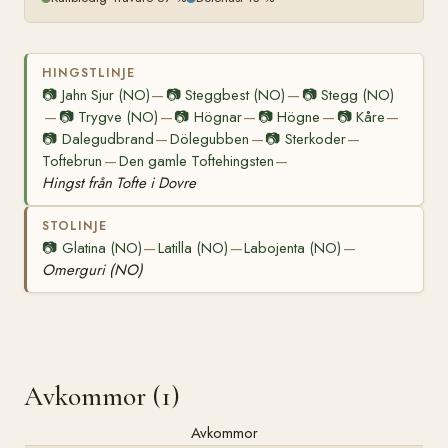
HINGSTLINJE
📷
Jahn Sjur (NO)
📷
Steggbest (NO)
📷
Stegg (NO)
—
—
📷
Trygve (NO)
📷
Högnar
📷
Högne
📷
Kåre
—
—
—
—
—
📷
Dalegudbrand
Dölegubben
📷
Sterkoder
—
—
—
Toftebrun
Den gamle Toftehingsten
—
—
Hingst från Tofte i Dovre
STOLINJE
📷
Glatina (NO)
Latilla (NO)
Labojenta (NO)
—
—
—
Omerguri (NO)
Avkommor (1)
Avkommor