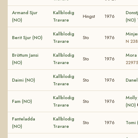
Armand Sjur
Kallblodig
Donst
Hingst
1976
(NO)
Travare
(NO)
Kallblodig
Minje
Berit Sjur (NO)
Sto
1976
Travare
N 238
Bröttum Jansi
Kallblodig
Mora
Sto
1976
(NO)
Travare
2297
Kallblodig
Daimi (NO)
Sto
1976
Danel
Travare
Kallblodig
Molly
Fam (NO)
Sto
1976
Travare
(NO)
Fanteladda
Kallblodig
Sto
1976
Tomi 
(NO)
Travare