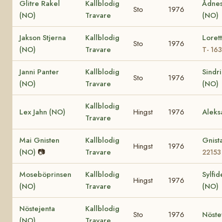
Glitre Rakel
Kallblodig
Ådnes
Sto
1976
(NO)
Travare
(NO)
Jakson Stjerna
Kallblodig
Loret
Sto
1976
(NO)
Travare
T- 16
Janni Panter
Kallblodig
Sindr
Sto
1976
(NO)
Travare
(NO)
Kallblodig
Lex Jahn (NO)
Hingst
1976
Aleks
Travare
Mai Gnisten
Kallblodig
Gnist
Hingst
1976
(NO)
📷
Travare
22153
Moseböprinsen
Kallblodig
Sylfid
Hingst
1976
(NO)
Travare
(NO)
Nöstejenta
Kallblodig
Sto
1976
Nöste
(NO)
Travare