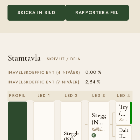
SKICKA IN BILD
RAPPORTERA FEL
Stamtavla
SKRIV UT / DELA
0,00 %
INAVELSKOEFFICIENT (4 NIVÅER)
2,54 %
INAVELSKOEFFICIENT (7 NIVÅER)
PROFIL
LED 1
LED 2
LED 3
LED 4
Trygve
(NO)
Stegg
Kallblodig Travare
T-
(NO)
66
T-169
Kallblodig Travare
Dalterna
Steggbest
II
(NO)