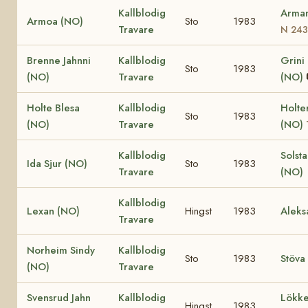
Kallblodig
Arma
Armoa (NO)
Sto
1983
Travare
N 243
Brenne Jahnni
Kallblodig
Grini
Sto
1983
(NO)
Travare
(NO)
Holte Blesa
Kallblodig
Holte
Sto
1983
(NO)
Travare
(NO)
Kallblodig
Solst
Ida Sjur (NO)
Sto
1983
Travare
(NO)
Kallblodig
Lexan (NO)
Hingst
1983
Aleks
Travare
Norheim Sindy
Kallblodig
Sto
1983
Stöva
(NO)
Travare
Svensrud Jahn
Kallblodig
Lökke
Hingst
1983