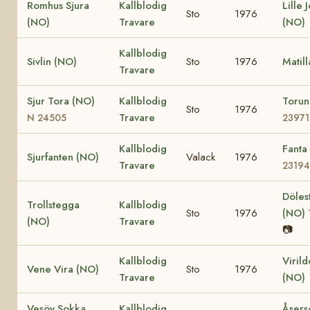
Romhus Sjura
Kallblodig
Lille 
Sto
1976
(NO)
Travare
(NO)
Kallblodig
Sivlin (NO)
Sto
1976
Matil
Travare
Sjur Tora (NO)
Kallblodig
Toru
Sto
1976
Travare
N 24505
23971
Kallblodig
Fanta
Sjurfanten (NO)
Valack
1976
Travare
23194
Döles
Trollstegga
Kallblodig
Sto
1976
(NO)
(NO)
Travare
📷
Kallblodig
Viril
Vene Vira (NO)
Sto
1976
Travare
(NO)
Vesöy Sokka
Kallblodig
Åsers