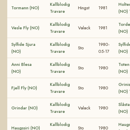
Kallblodig
Holte
Tormann (NO)
Hingst
1981
Travare
(NO)
Kallblodig
Torden
Vesle Fly (NO)
Valack
1981
Travare
(NO)
Sylfide Sjura
Kallblodig
1980-
Sylfid
Sto
(NO)
Travare
05-17
(NO)
Anni Blesa
Kallblodig
Toten
Sto
1980
(NO)
Travare
(NO)
Kallblodig
Grinis
Fjell Fly (NO)
Sto
1980
Travare
(NO)
Kallblodig
Slåst
Grindar (NO)
Valack
1980
Travare
(NO)
Kallblodig
Haugs
Haugssiri (NO)
Sto
1980