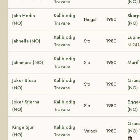
Travare
(NO)
Jahn Hedin
Kallblodig
Skar
Hingst
1980
(NO)
Travare
(NO)
Kallblodig
Lupin
Jahnella (NO)
Sto
1980
Travare
N 241
Kallblodig
Jahnmara (NO)
Sto
1980
Marif
Travare
Joker Blesa
Kallblodig
Grans
Sto
1980
(NO)
Travare
(NO)
Joker Stjerna
Kallblodig
Egged
Sto
1980
(NO)
Travare
(NO)
Grans
Kinge Sjur
Kallblodig
Valack
1980
(NO)
(NO)
Travare
📷