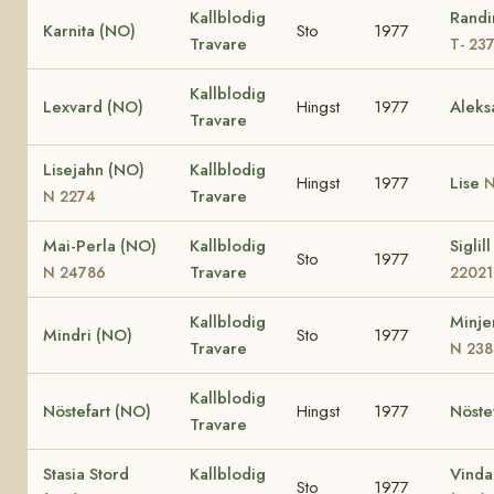
Kallblodig
Randi
Karnita (NO)
Sto
1977
Travare
T- 23
Kallblodig
Lexvard (NO)
Hingst
1977
Aleks
Travare
Lisejahn (NO)
Kallblodig
Hingst
1977
Lise
N
Travare
N 2274
Mai-Perla (NO)
Kallblodig
Siglil
Sto
1977
Travare
N 24786
22021
Kallblodig
Minje
Mindri (NO)
Sto
1977
Travare
N 238
Kallblodig
Nöstefart (NO)
Hingst
1977
Nöste
Travare
Stasia Stord
Kallblodig
Vinda
Sto
1977