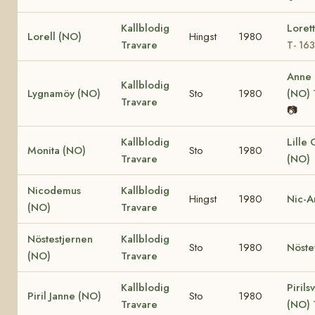
Kallblodig
Loret
Lorell (NO)
Hingst
1980
Travare
T- 16
Anne
Kallblodig
Lygnamöy (NO)
Sto
1980
(NO)
Travare
📷
Kallblodig
Lille
Monita (NO)
Sto
1980
Travare
(NO)
Nicodemus
Kallblodig
Hingst
1980
Nic-A
(NO)
Travare
Nöstestjernen
Kallblodig
Sto
1980
Nöste
(NO)
Travare
Kallblodig
Pirils
Piril Janne (NO)
Sto
1980
Travare
(NO)