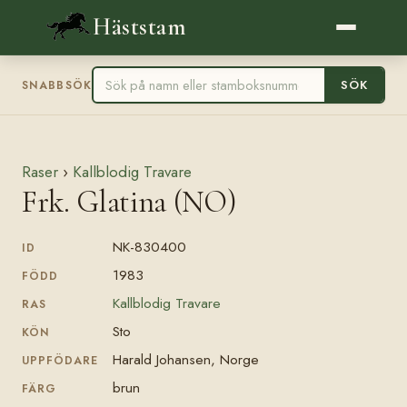
Häststam
SÖK
SNABBSÖK
Raser
›
Kallblodig Travare
Frk. Glatina (NO)
NK-830400
ID
1983
FÖDD
Kallblodig Travare
RAS
Sto
KÖN
Harald Johansen, Norge
UPPFÖDARE
brun
FÄRG