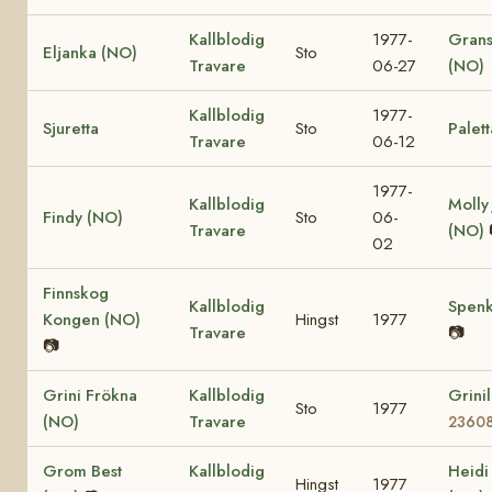
Kallblodig
1977-
Grans
Eljanka (NO)
Sto
Travare
06-27
(NO)
Kallblodig
1977-
Sjuretta
Sto
Palett
Travare
06-12
1977-
Kallblodig
Molly
Findy (NO)
Sto
06-
Travare
(NO)
02
Finnskog
Kallblodig
Spenk
Kongen (NO)
Hingst
1977
Travare
📷
📷
Grini Frökna
Kallblodig
Grini
Sto
1977
(NO)
Travare
2360
Grom Best
Kallblodig
Heidi
Hingst
1977