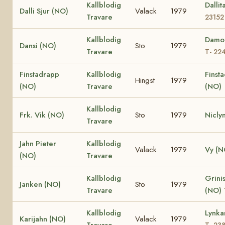
Kallblodig
Dalli
Dalli Sjur (NO)
Valack
1979
Travare
23152
Kallblodig
Damo
Dansi (NO)
Sto
1979
Travare
T- 22
Finstadrapp
Kallblodig
Finsta
Hingst
1979
(NO)
Travare
(NO)
Kallblodig
Frk. Vik (NO)
Sto
1979
Nicly
Travare
Jahn Pieter
Kallblodig
Valack
1979
Vy (N
(NO)
Travare
Kallblodig
Grinis
Janken (NO)
Sto
1979
Travare
(NO)
Kallblodig
Lynka
Karijahn (NO)
Valack
1979
Travare
T- 23