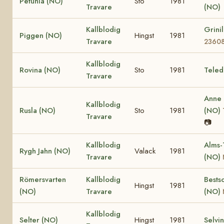
Petunia (NO)
Sto
1981
Travare
(NO)
Kallblodig
Grini
Piggen (NO)
Hingst
1981
Travare
2360
Kallblodig
Rovina (NO)
Sto
1981
Teled
Travare
Anne
Kallblodig
Rusla (NO)
Sto
1981
(NO)
Travare
📷
Kallblodig
Alms-
Rygh Jahn (NO)
Valack
1981
Travare
(NO)
Römersvarten
Kallblodig
Bests
Hingst
1981
(NO)
Travare
(NO)
Kallblodig
Selter (NO)
Hingst
1981
Selvi