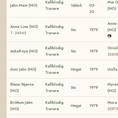
Kallblodig
Mai G
Jahn-Main (NO)
Valack
05-
Travare
(NO)
20
Anne
Anne Line (NO)
Kallblodig
Sto
1979
(NO)
Travare
T- 24945
📷
Kallblodig
Grini
Askefröya (NO)
Sto
1979
Travare
2360
Kallblodig
Auni Jahn (NO)
Hingst
1979
Unill
Travare
Blessi Stjerna
Kallblodig
Myren
Sto
1979
(NO)
Travare
(NO)
Bröttum-Jahn
Kallblodig
Mora
Hingst
1979
(NO)
Travare
2297