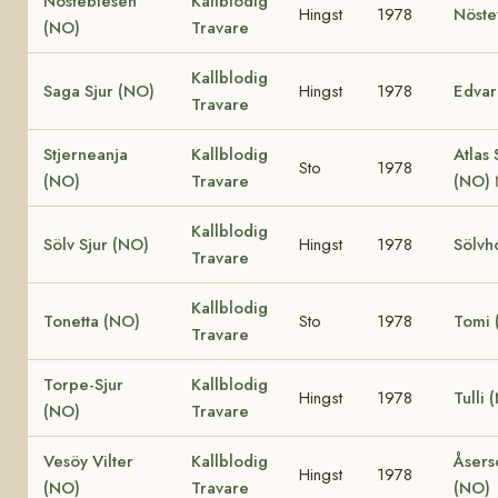
Nösteblesen
Kallblodig
Hingst
1978
Nöste
(NO)
Travare
Kallblodig
Saga Sjur (NO)
Hingst
1978
Edvar
Travare
Stjerneanja
Kallblodig
Atlas 
Sto
1978
(NO)
Travare
(NO)
Kallblodig
Sölv Sjur (NO)
Hingst
1978
Sölvh
Travare
Kallblodig
Tonetta (NO)
Sto
1978
Tomi 
Travare
Torpe-Sjur
Kallblodig
Hingst
1978
Tulli 
(NO)
Travare
Vesöy Vilter
Kallblodig
Åsers
Hingst
1978
(NO)
Travare
(NO)