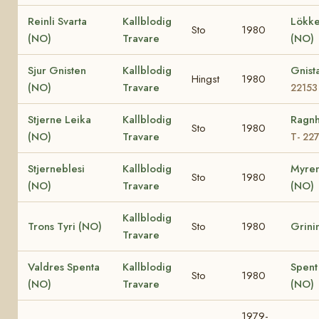
Reinli Svarta
Kallblodig
Lökke
Sto
1980
(NO)
Travare
(NO)
Sjur Gnisten
Kallblodig
Gnist
Hingst
1980
(NO)
Travare
22153
Stjerne Leika
Kallblodig
Ragnh
Sto
1980
(NO)
Travare
T- 22
Stjerneblesi
Kallblodig
Myren
Sto
1980
(NO)
Travare
(NO)
Kallblodig
Trons Tyri (NO)
Sto
1980
Grini
Travare
Valdres Spenta
Kallblodig
Spent
Sto
1980
(NO)
Travare
(NO)
1979-