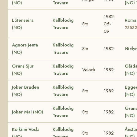
(NO)
Travare
(NO)
1982-
Lötenseira
Kallblodig
Roma
Sto
05-
(NO)
Travare
23532
09
Agnors Jenta
Kallblodig
Sto
1982
Nicly
(NO)
Travare
Grans Sjur
Kallblodig
Gläda 
Valack
1982
(NO)
Travare
(NO)
Joker Bruden
Kallblodig
Egged
Sto
1982
(NO)
Travare
(NO)
Kallblodig
Grans
Joker Mai (NO)
Sto
1982
Travare
(NO)
Kolkinn Vesla
Kallblodig
Ånsta
Sto
1982
(NO)
Travare
(NO)