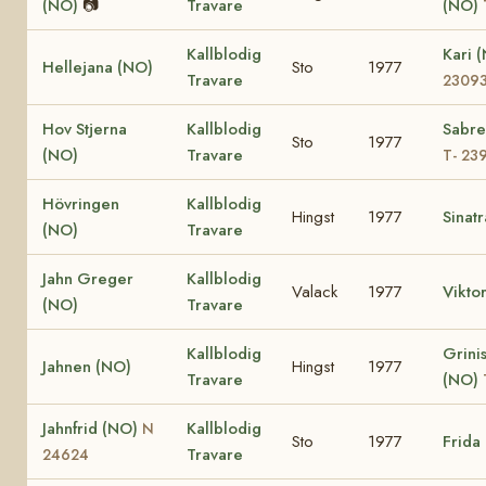
(NO)
📷
Travare
(NO)
Kallblodig
Kari 
Hellejana (NO)
Sto
1977
Travare
2309
Hov Stjerna
Kallblodig
Sabre
Sto
1977
(NO)
Travare
T- 23
Hövringen
Kallblodig
Hingst
1977
Sinat
(NO)
Travare
Jahn Greger
Kallblodig
Valack
1977
Vikto
(NO)
Travare
Kallblodig
Grinis
Jahnen (NO)
Hingst
1977
Travare
(NO)
Jahnfrid (NO)
Kallblodig
N
Sto
1977
Frida
Travare
24624