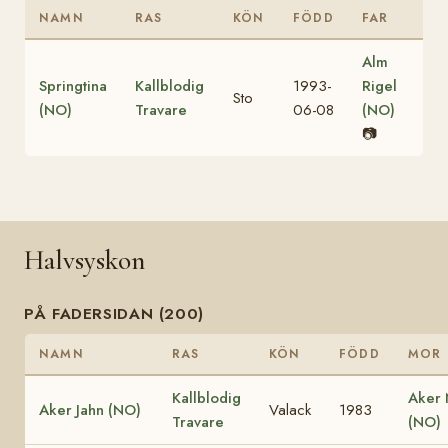
NAMN
RAS
KÖN
FÖDD
FAR
Alm
Springtina
Kallblodig
1993-
Rigel
Sto
(NO)
Travare
06-08
(NO)
📷
Halvsyskon
PÅ FADERSIDAN (200)
NAMN
RAS
KÖN
FÖDD
MOR
Kallblodig
Aker
Aker Jahn (NO)
Valack
1983
Travare
(NO)