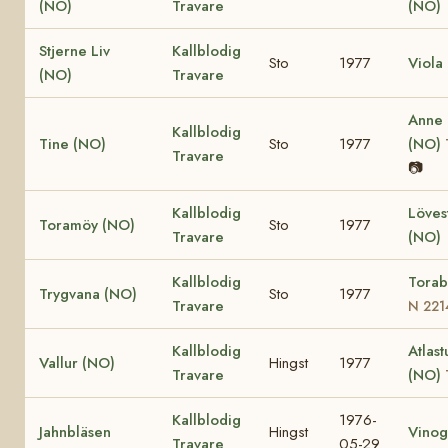
(NO)
Travare
(NO)
Stjerne Liv
Kallblodig
Sto
1977
Viola
(NO)
Travare
Anne
Kallblodig
Tine (NO)
Sto
1977
(NO)
Travare
📷
Kallblodig
Löves
Toramöy (NO)
Sto
1977
Travare
(NO)
Kallblodig
Torab
Trygvana (NO)
Sto
1977
Travare
N 221
Kallblodig
Atlast
Vallur (NO)
Hingst
1977
Travare
(NO)
Kallblodig
1976-
Jahnbläsen
Hingst
Vinog
Travare
05-29