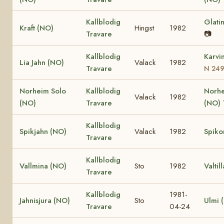
Kallblodig
Glati
Kraft (NO)
Hingst
1982
Travare
📷
Kallblodig
Karvi
Lia Jahn (NO)
Valack
1982
Travare
N 24
Norheim Solo
Kallblodig
Norhe
Valack
1982
(NO)
Travare
(NO)
Kallblodig
Spikjahn (NO)
Valack
1982
Spiko
Travare
Kallblodig
Vallmina (NO)
Sto
1982
Valtil
Travare
Kallblodig
1981-
Jahnisjura (NO)
Sto
Ulmi 
Travare
04-24