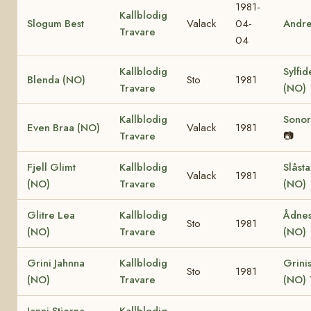
1981-
Kallblodig
Slogum Best
Valack
04-
Andr
Travare
04
Kallblodig
Sylfid
Blenda (NO)
Sto
1981
Travare
(NO)
Kallblodig
Sonor
Even Braa (NO)
Valack
1981
Travare
📷
Fjell Glimt
Kallblodig
Slåst
Valack
1981
(NO)
Travare
(NO)
Glitre Lea
Kallblodig
Ådnes
Sto
1981
(NO)
Travare
(NO)
Grini Jahnna
Kallblodig
Grinis
Sto
1981
(NO)
Travare
(NO)
Janni Stjerna
Kallblodig