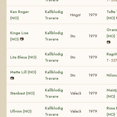
Ken Roger
Kallblodig
Tofte 
Hingst
1979
(NO)
Travare
(NO)
Grans
Kinge Lise
Kallblodig
Sto
1979
(NO)
(NO)
📷
Travare
📷
Kallblodig
Ragnh
Lita Blesa (NO)
Sto
1979
Travare
T- 22
Mette Lill (NO)
Kallblodig
Sto
1979
Nilon
📷
Travare
Kallblodig
Maist
Stenbest (NO)
Valack
1979
Travare
(NO)
Kallblodig
Rosa 
Ullvinn (NO)
Valack
1979
Travare
(NO)