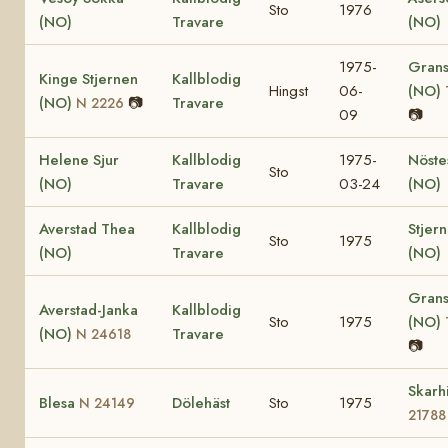
Sto
1976
(NO)
Travare
(NO)
1975-
Grans
Kinge Stjernen
Kallblodig
Hingst
06-
(NO)
(NO)
📷
Travare
N 2226
09
📷
Helene Sjur
Kallblodig
1975-
Nöste
Sto
(NO)
Travare
03-24
(NO)
Averstad Thea
Kallblodig
Stjer
Sto
1975
(NO)
Travare
(NO)
Grans
Averstad-Janka
Kallblodig
Sto
1975
(NO)
(NO)
Travare
N 24618
📷
Skarh
Blesa
Dölehäst
Sto
1975
N 24149
21788