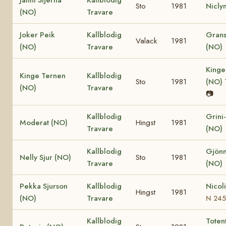
Sto
1981
Nicly
(NO)
Travare
Joker Peik
Kallblodig
Grans
Valack
1981
(NO)
Travare
(NO)
Kinge
Kinge Ternen
Kallblodig
Sto
1981
(NO)
(NO)
Travare
📷
Kallblodig
Grini
Moderat (NO)
Hingst
1981
Travare
(NO)
Kallblodig
Gjönn
Nelly Sjur (NO)
Sto
1981
Travare
(NO)
Pekka Sjurson
Kallblodig
Nicol
Hingst
1981
(NO)
Travare
N 24
Kallblodig
Totent