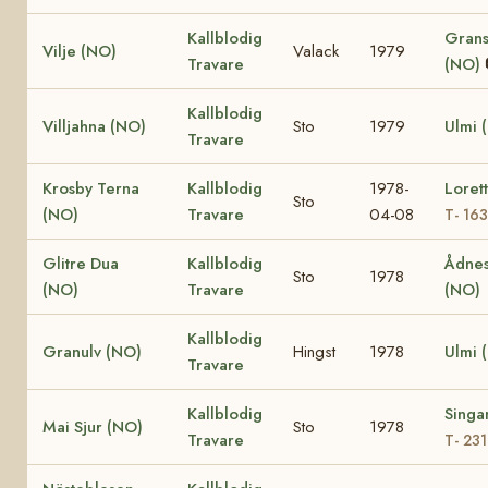
Kallblodig
Grans
Vilje (NO)
Valack
1979
Travare
(NO)
Kallblodig
Villjahna (NO)
Sto
1979
Ulmi 
Travare
Krosby Terna
Kallblodig
1978-
Loret
Sto
(NO)
Travare
04-08
T- 16
Glitre Dua
Kallblodig
Ådnes
Sto
1978
(NO)
Travare
(NO)
Kallblodig
Granulv (NO)
Hingst
1978
Ulmi 
Travare
Kallblodig
Singa
Mai Sjur (NO)
Sto
1978
Travare
T- 23