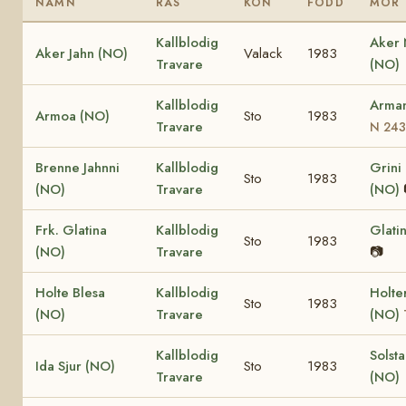
NAMN
RAS
KÖN
FÖDD
MOR
Kallblodig
Aker
Aker Jahn (NO)
Valack
1983
Travare
(NO)
Kallblodig
Arma
Armoa (NO)
Sto
1983
Travare
N 243
Brenne Jahnni
Kallblodig
Grini
Sto
1983
(NO)
Travare
(NO)
Frk. Glatina
Kallblodig
Glati
Sto
1983
(NO)
Travare
📷
Holte Blesa
Kallblodig
Holte
Sto
1983
(NO)
Travare
(NO)
Kallblodig
Solst
Ida Sjur (NO)
Sto
1983
Travare
(NO)