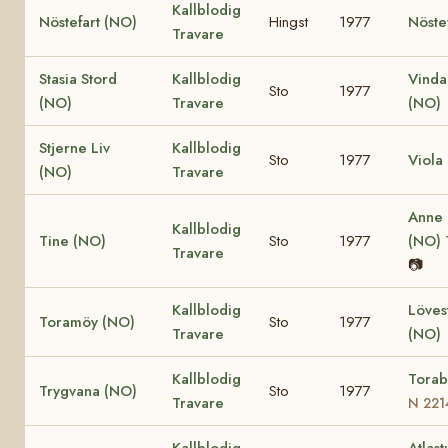
Kallblodig
Nöstefart (NO)
Hingst
1977
Nöste
Travare
Stasia Stord
Kallblodig
Vinda
Sto
1977
(NO)
Travare
(NO)
Stjerne Liv
Kallblodig
Sto
1977
Viola
(NO)
Travare
Anne
Kallblodig
Tine (NO)
Sto
1977
(NO)
Travare
📷
Kallblodig
Löves
Toramöy (NO)
Sto
1977
Travare
(NO)
Kallblodig
Torab
Trygvana (NO)
Sto
1977
Travare
N 221
Kallblodig
Atlast