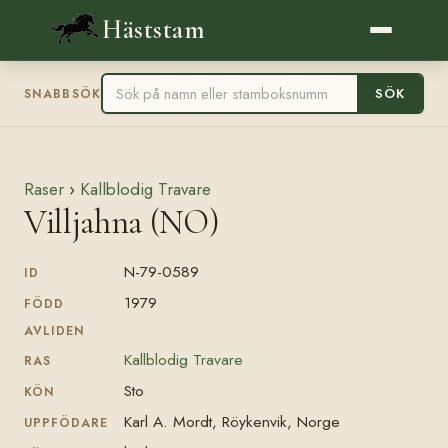
Häststam
SÖK
SNABBSÖK
Raser
›
Kallblodig Travare
Villjahna (NO)
N-79-0589
ID
1979
FÖDD
AVLIDEN
Kallblodig Travare
RAS
Sto
KÖN
Karl A. Mordt, Röykenvik, Norge
UPPFÖDARE