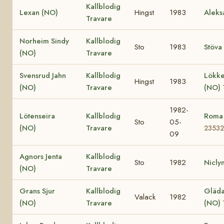
Kallblodig
Lexan (NO)
Hingst
1983
Aleks
Travare
Norheim Sindy
Kallblodig
Sto
1983
Stöva
(NO)
Travare
Svensrud Jahn
Kallblodig
Lökke
Hingst
1983
(NO)
Travare
(NO)
1982-
Lötenseira
Kallblodig
Roma
Sto
05-
(NO)
Travare
23532
09
Agnors Jenta
Kallblodig
Sto
1982
Nicly
(NO)
Travare
Grans Sjur
Kallblodig
Gläda 
Valack
1982
(NO)
Travare
(NO)