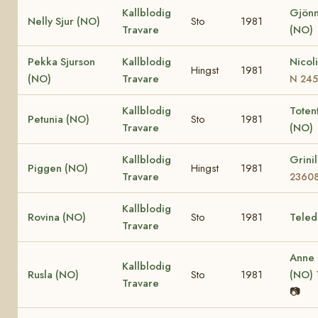
Kallblodig
Gjönn
Nelly Sjur (NO)
Sto
1981
Travare
(NO)
Pekka Sjurson
Kallblodig
Nicol
Hingst
1981
(NO)
Travare
N 24
Kallblodig
Totent
Petunia (NO)
Sto
1981
Travare
(NO)
Kallblodig
Grini
Piggen (NO)
Hingst
1981
Travare
2360
Kallblodig
Rovina (NO)
Sto
1981
Teled
Travare
Anne
Kallblodig
Rusla (NO)
Sto
1981
(NO)
Travare
📷