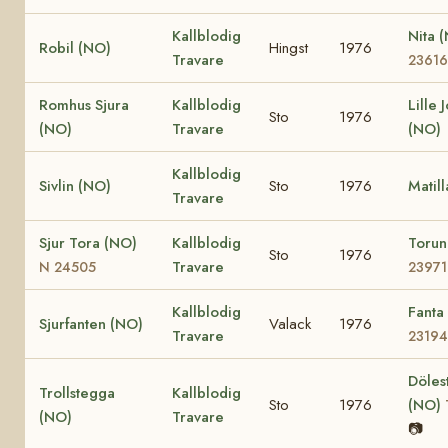
Kallblodig
Nita 
Robil (NO)
Hingst
1976
Travare
23616
Romhus Sjura
Kallblodig
Lille 
Sto
1976
(NO)
Travare
(NO)
Kallblodig
Sivlin (NO)
Sto
1976
Matil
Travare
Sjur Tora (NO)
Kallblodig
Toru
Sto
1976
Travare
N 24505
23971
Kallblodig
Fanta
Sjurfanten (NO)
Valack
1976
Travare
23194
Döles
Trollstegga
Kallblodig
Sto
1976
(NO)
(NO)
Travare
📷