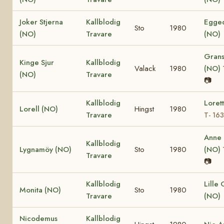
Joker Stjerna
Kallblodig
Egged
Sto
1980
(NO)
Travare
(NO)
Grans
Kinge Sjur
Kallblodig
Valack
1980
(NO)
(NO)
Travare
📷
Kallblodig
Loret
Lorell (NO)
Hingst
1980
Travare
T- 16
Anne
Kallblodig
Lygnamöy (NO)
Sto
1980
(NO)
Travare
📷
Kallblodig
Lille
Monita (NO)
Sto
1980
Travare
(NO)
Nicodemus
Kallblodig