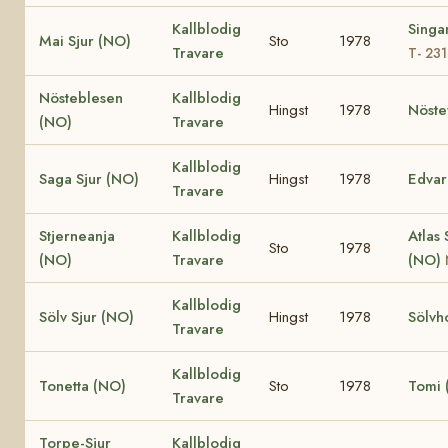
Kallblodig
Singa
Mai Sjur (NO)
Sto
1978
Travare
T- 23
Nösteblesen
Kallblodig
Hingst
1978
Nöste
(NO)
Travare
Kallblodig
Saga Sjur (NO)
Hingst
1978
Edvar
Travare
Stjerneanja
Kallblodig
Atlas 
Sto
1978
(NO)
Travare
(NO)
Kallblodig
Sölv Sjur (NO)
Hingst
1978
Sölvh
Travare
Kallblodig
Tonetta (NO)
Sto
1978
Tomi 
Travare
Torpe-Sjur
Kallblodig