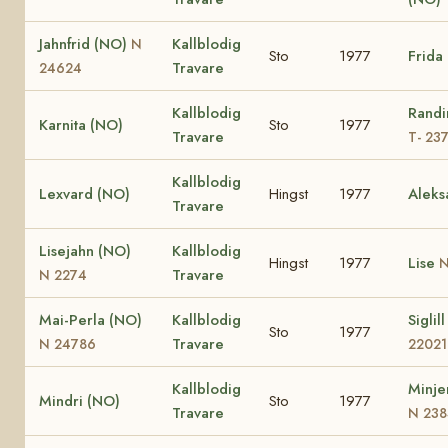
Jahnfrid (NO)
Kallblodig
N
Sto
1977
Frida
Travare
24624
Kallblodig
Randi
Karnita (NO)
Sto
1977
Travare
T- 23
Kallblodig
Lexvard (NO)
Hingst
1977
Aleks
Travare
Lisejahn (NO)
Kallblodig
Hingst
1977
Lise
N
Travare
N 2274
Mai-Perla (NO)
Kallblodig
Siglil
Sto
1977
Travare
N 24786
22021
Kallblodig
Minje
Mindri (NO)
Sto
1977
Travare
N 238