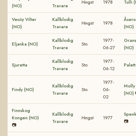
Hingst
1978
Tulli 
(NO)
Travare
Vesöy Vilter
Kallblodig
Åsers
Hingst
1978
(NO)
Travare
(NO)
Kallblodig
1977-
Grans
Eljanka (NO)
Sto
Travare
06-27
(NO)
Kallblodig
1977-
Sjuretta
Sto
Palett
Travare
06-12
1977-
Kallblodig
Molly
Findy (NO)
Sto
06-
Travare
(NO)
02
Finnskog
Kallblodig
Spenk
Kongen (NO)
Hingst
1977
Travare
📷
📷