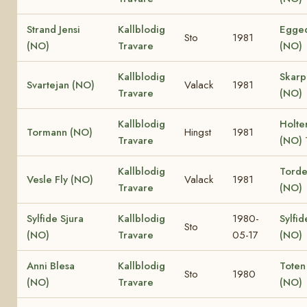
Strand Jensi
Kallblodig
Egged
Sto
1981
(NO)
Travare
(NO)
Kallblodig
Skar
Svartejan (NO)
Valack
1981
Travare
(NO)
Kallblodig
Holte
Tormann (NO)
Hingst
1981
Travare
(NO)
Kallblodig
Torden
Vesle Fly (NO)
Valack
1981
Travare
(NO)
Sylfide Sjura
Kallblodig
1980-
Sylfid
Sto
(NO)
Travare
05-17
(NO)
Anni Blesa
Kallblodig
Toten
Sto
1980
(NO)
Travare
(NO)