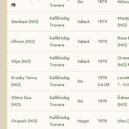
Sto
1979
Nilon
📷
Travare
Kallblodig
Maist
Stenbest (NO)
Valack
1979
Travare
(NO)
Kallblodig
Rosa 
Ullvinn (NO)
Valack
1979
Travare
(NO)
Kallblodig
Grans
Vilje (NO)
Valack
1979
Travare
(NO)
Krosby Terna
Kallblodig
1978-
Loret
Sto
(NO)
Travare
04-08
T- 16
Glitre Dua
Kallblodig
Ådnes
Sto
1978
(NO)
Travare
(NO)
Kallblodig
Granulv (NO)
Hingst
1978
Ulmi 
Travare