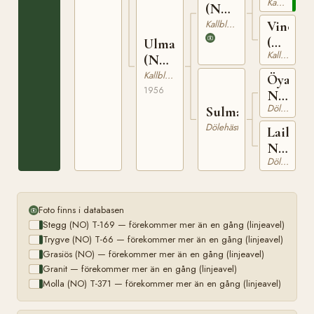
Kallblodig Travare
T-
(NO)
169
T-
Kallblodig Travare
Vinoga
230
(NO)
Ulma
Kallblodig Travare
T-
(NO)
259
T-
Kallblodig Travare
Öyang
1633
1956
N
Dölehäst
1469
Sulma
Dölehäst
Laila
N
Dölehäst
13085
Foto finns i databasen
Stegg (NO) T-169 — förekommer mer än en gång (linjeavel)
Trygve (NO) T-66 — förekommer mer än en gång (linjeavel)
Grasiös (NO) — förekommer mer än en gång (linjeavel)
Granit — förekommer mer än en gång (linjeavel)
Molla (NO) T-371 — förekommer mer än en gång (linjeavel)