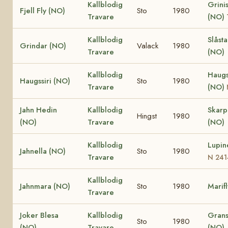
Kallblodig
Grinis
Fjell Fly (NO)
Sto
1980
Travare
(NO)
Kallblodig
Slåst
Grindar (NO)
Valack
1980
Travare
(NO)
Kallblodig
Haugs
Haugssiri (NO)
Sto
1980
Travare
(NO)
Jahn Hedin
Kallblodig
Skar
Hingst
1980
(NO)
Travare
(NO)
Kallblodig
Lupin
Jahnella (NO)
Sto
1980
Travare
N 241
Kallblodig
Jahnmara (NO)
Sto
1980
Marif
Travare
Joker Blesa
Kallblodig
Grans
Sto
1980
(NO)
Travare
(NO)