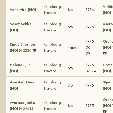
Kallblodig
Viril
Vene Vira (NO)
Sto
1976
Travare
(NO)
Vesöy Sokka
Kallblodig
Åsers
Sto
1976
(NO)
Travare
(NO)
1975-
Grans
Kinge Stjernen
Kallblodig
Hingst
06-
(NO)
(NO)
📷
Travare
N 2226
09
📷
Helene Sjur
Kallblodig
1975-
Nöste
Sto
(NO)
Travare
03-24
(NO)
Averstad Thea
Kallblodig
Stjer
Sto
1975
(NO)
Travare
(NO)
Grans
Averstad-Janka
Kallblodig
Sto
1975
(NO)
(NO)
Travare
N 24618
📷