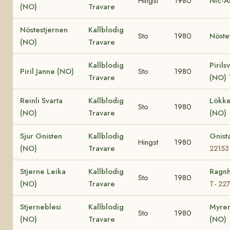
Hingst
1980
Nic-A
(NO)
Travare
Nöstestjernen
Kallblodig
Sto
1980
Nöste
(NO)
Travare
Kallblodig
Pirils
Piril Janne (NO)
Sto
1980
Travare
(NO)
Reinli Svarta
Kallblodig
Lökke
Sto
1980
(NO)
Travare
(NO)
Sjur Gnisten
Kallblodig
Gnist
Hingst
1980
(NO)
Travare
22153
Stjerne Leika
Kallblodig
Ragnh
Sto
1980
(NO)
Travare
T- 22
Stjerneblesi
Kallblodig
Myren
Sto
1980
(NO)
Travare
(NO)