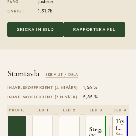
ljusbrun
FÄRG
1.51,7k
ÖVRIGT
SKICKA IN BILD
RAPPORTERA FEL
Stamtavla
SKRIV UT / DELA
1,56 %
INAVELSKOEFFICIENT (4 NIVÅER)
5,35 %
INAVELSKOEFFICIENT (7 NIVÅER)
PROFIL
LED 1
LED 2
LED 3
LED 4
Trygve
(NO)
Stegg
Kallblodig Travare
T-