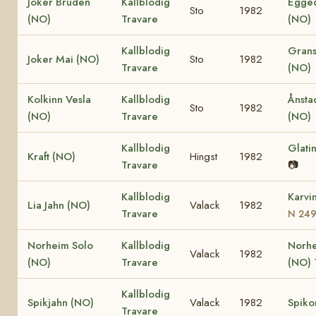
Joker Bruden
Kallblodig
Egged
Sto
1982
(NO)
Travare
(NO)
Kallblodig
Grans
Joker Mai (NO)
Sto
1982
Travare
(NO)
Kolkinn Vesla
Kallblodig
Ånsta
Sto
1982
(NO)
Travare
(NO)
Kallblodig
Glati
Kraft (NO)
Hingst
1982
Travare
📷
Kallblodig
Karvi
Lia Jahn (NO)
Valack
1982
Travare
N 24
Norheim Solo
Kallblodig
Norhe
Valack
1982
(NO)
Travare
(NO)
Kallblodig
Spikjahn (NO)
Valack
1982
Spiko
Travare