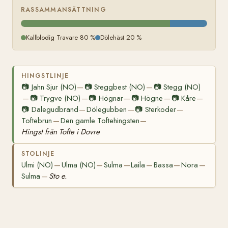
RASSAMMANSÄTTNING
Kallblodig Travare 80 %
Dölehäst 20 %
HINGSTLINJE
📷
Jahn Sjur (NO)
📷
Steggbest (NO)
📷
Stegg (NO)
—
—
📷
Trygve (NO)
📷
Högnar
📷
Högne
📷
Kåre
—
—
—
—
—
📷
Dalegudbrand
Dölegubben
📷
Sterkoder
—
—
—
Toftebrun
Den gamle Toftehingsten
—
—
Hingst från Tofte i Dovre
STOLINJE
Ulmi (NO)
Ulma (NO)
Sulma
Laila
Bassa
Nora
—
—
—
—
—
—
Sulma
Sto e.
—