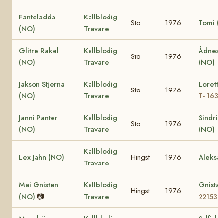
Fanteladda
Kallblodig
Sto
1976
Tomi 
(NO)
Travare
Glitre Rakel
Kallblodig
Ådnes
Sto
1976
(NO)
Travare
(NO)
Jakson Stjerna
Kallblodig
Loret
Sto
1976
(NO)
Travare
T- 16
Janni Panter
Kallblodig
Sindr
Sto
1976
(NO)
Travare
(NO)
Kallblodig
Lex Jahn (NO)
Hingst
1976
Aleks
Travare
Mai Gnisten
Kallblodig
Gnist
Hingst
1976
(NO)
📷
Travare
22153