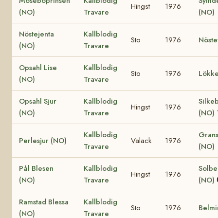
Moseböprinsen
Kallblodig
Sylfid
Hingst
1976
(NO)
Travare
(NO)
Nöstejenta
Kallblodig
Sto
1976
Nöste
(NO)
Travare
Opsahl Lise
Kallblodig
Sto
1976
Lökke
(NO)
Travare
Opsahl Sjur
Kallblodig
Silke
Hingst
1976
(NO)
Travare
(NO)
Kallblodig
Grans
Perlesjur (NO)
Valack
1976
Travare
(NO)
Pål Blesen
Kallblodig
Solbe
Hingst
1976
(NO)
Travare
(NO)
Ramstad Blessa
Kallblodig
Sto
1976
Belmi
(NO)
Travare