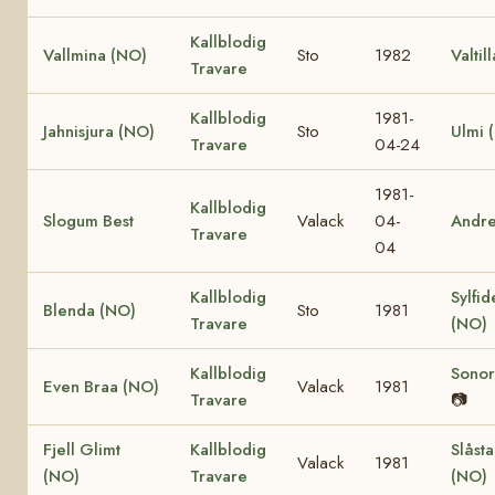
Kallblodig
Vallmina (NO)
Sto
1982
Valtil
Travare
Kallblodig
1981-
Jahnisjura (NO)
Sto
Ulmi 
Travare
04-24
1981-
Kallblodig
Slogum Best
Valack
04-
Andr
Travare
04
Kallblodig
Sylfid
Blenda (NO)
Sto
1981
Travare
(NO)
Kallblodig
Sonor
Even Braa (NO)
Valack
1981
Travare
📷
Fjell Glimt
Kallblodig
Slåst
Valack
1981
(NO)
Travare
(NO)