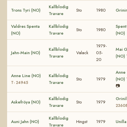
Kallblodig
Trons Tyri (NO)
Sto
1980
Grini
Travare
Valdres Spenta
Kallblodig
Spent
Sto
1980
(NO)
Travare
(NO)
1979-
Kallblodig
Mai G
Jahn-Main (NO)
Valack
05-
Travare
(NO)
20
Anne
Anne Line (NO)
Kallblodig
Sto
1979
(NO)
Travare
T- 24945
📷
Kallblodig
Grini
Askefröya (NO)
Sto
1979
Travare
2360
Kallblodig
Auni Jahn (NO)
Hingst
1979
Unill
Travare