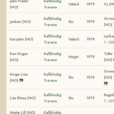
Jahn Pieter
Kallblodig
Valack
1979
Vy (N
(NO)
Travare
Kallblodig
Grinis
Janken (NO)
Sto
1979
Travare
(NO)
Kallblodig
Lynka
Karijahn (NO)
Valack
1979
Travare
T- 23
Ken Roger
Kallblodig
Tofte 
Hingst
1979
(NO)
Travare
(NO)
Grans
Kinge Lise
Kallblodig
Sto
1979
(NO)
(NO)
📷
Travare
📷
Kallblodig
Ragnh
Lita Blesa (NO)
Sto
1979
Travare
T- 22
Mette Lill (NO)
Kallblodig