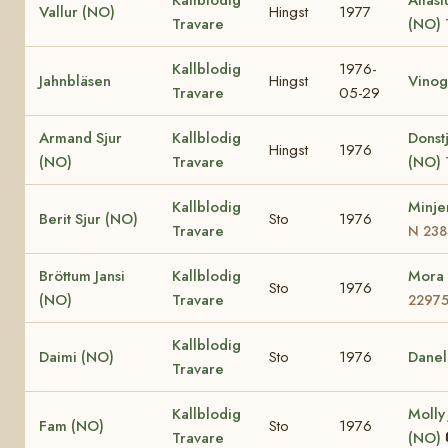
Vallur (NO)
Hingst
1977
Travare
(NO)
Kallblodig
1976-
Jahnbläsen
Hingst
Vinog
Travare
05-29
Armand Sjur
Kallblodig
Donst
Hingst
1976
(NO)
Travare
(NO)
Kallblodig
Minje
Berit Sjur (NO)
Sto
1976
Travare
N 238
Bröttum Jansi
Kallblodig
Mora
Sto
1976
(NO)
Travare
2297
Kallblodig
Daimi (NO)
Sto
1976
Danel
Travare
Kallblodig
Molly
Fam (NO)
Sto
1976
Travare
(NO)