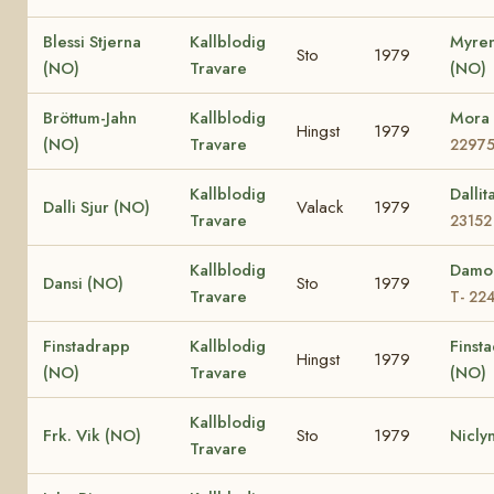
Blessi Stjerna
Kallblodig
Myren
Sto
1979
(NO)
Travare
(NO)
Bröttum-Jahn
Kallblodig
Mora
Hingst
1979
(NO)
Travare
2297
Kallblodig
Dalli
Dalli Sjur (NO)
Valack
1979
Travare
23152
Kallblodig
Damo
Dansi (NO)
Sto
1979
Travare
T- 22
Finstadrapp
Kallblodig
Finsta
Hingst
1979
(NO)
Travare
(NO)
Kallblodig
Frk. Vik (NO)
Sto
1979
Nicly
Travare