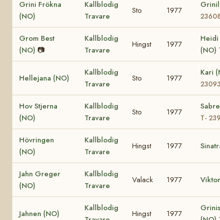
Grini Frökna
Kallblodig
Grini
Sto
1977
(NO)
Travare
2360
Grom Best
Kallblodig
Heidi
Hingst
1977
(NO)
📷
Travare
(NO)
Kallblodig
Kari 
Hellejana (NO)
Sto
1977
Travare
2309
Hov Stjerna
Kallblodig
Sabre
Sto
1977
(NO)
Travare
T- 23
Hövringen
Kallblodig
Hingst
1977
Sinat
(NO)
Travare
Jahn Greger
Kallblodig
Valack
1977
Vikto
(NO)
Travare
Kallblodig
Grinis
Jahnen (NO)
Hingst
1977
Travare
(NO)