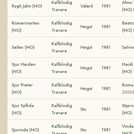
Kallblodig
Alms-
Rygh Jahn (NO)
Valack
1981
Travare
(NO)
Römersvarten
Kallblodig
Bests
Hingst
1981
(NO)
Travare
(NO)
Kallblodig
Selter (NO)
Hingst
1981
Selvi
Travare
Sjur Heiden
Kallblodig
Heidi
Hingst
1981
(NO)
Travare
(NO)
Sjur Pieter
Kallblodig
Roma
Hingst
1981
(NO)
Travare
23532
Sjur Sylfida
Kallblodig
Stjern
Sto
1981
(NO)
Travare
(NO)
Kallblodig
Vinda
Sjurinda (NO)
Sto
1981
Travare
(NO)