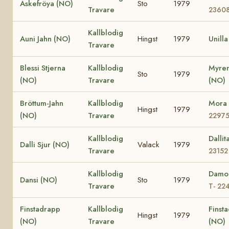
Askefröya (NO)
Sto
1979
Travare
2360
Kallblodig
Auni Jahn (NO)
Hingst
1979
Unill
Travare
Blessi Stjerna
Kallblodig
Myren
Sto
1979
(NO)
Travare
(NO)
Bröttum-Jahn
Kallblodig
Mora
Hingst
1979
(NO)
Travare
2297
Kallblodig
Dalli
Dalli Sjur (NO)
Valack
1979
Travare
23152
Kallblodig
Damo
Dansi (NO)
Sto
1979
Travare
T- 22
Finstadrapp
Kallblodig
Finsta
Hingst
1979
(NO)
Travare
(NO)