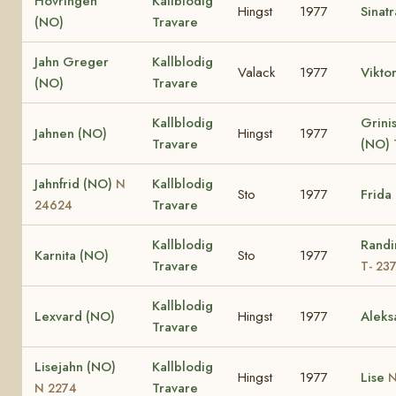
Hövringen
Kallblodig
Hingst
1977
Sinat
(NO)
Travare
Jahn Greger
Kallblodig
Valack
1977
Vikto
(NO)
Travare
Kallblodig
Grinis
Jahnen (NO)
Hingst
1977
Travare
(NO)
Jahnfrid (NO)
Kallblodig
N
Sto
1977
Frida
Travare
24624
Kallblodig
Randi
Karnita (NO)
Sto
1977
Travare
T- 23
Kallblodig
Lexvard (NO)
Hingst
1977
Aleks
Travare
Lisejahn (NO)
Kallblodig
Hingst
1977
Lise
N
Travare
N 2274