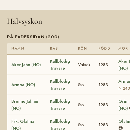
Halvsyskon
PÅ FADERSIDAN (200)
NAMN
RAS
KÖN
FÖDD
MOR
Kallblodig
Aker
Aker Jahn (NO)
Valack
1983
Travare
(NO)
Kallblodig
Arma
Armoa (NO)
Sto
1983
Travare
N 243
Brenne Jahnni
Kallblodig
Grini
Sto
1983
(NO)
Travare
(NO)
Frk. Glatina
Kallblodig
Glati
Sto
1983
(NO)
Travare
📷