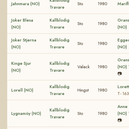
Kallblodig
Jahnmara (NO)
Sto
1980
Marif
Travare
Joker Blesa
Kallblodig
Grans
Sto
1980
(NO)
Travare
(NO)
Joker Stjerna
Kallblodig
Egged
Sto
1980
(NO)
Travare
(NO)
Grans
Kinge Sjur
Kallblodig
Valack
1980
(NO)
(NO)
Travare
📷
Kallblodig
Loret
Lorell (NO)
Hingst
1980
Travare
T- 16
Anne
Kallblodig
Lygnamöy (NO)
Sto
1980
(NO)
Travare
📷