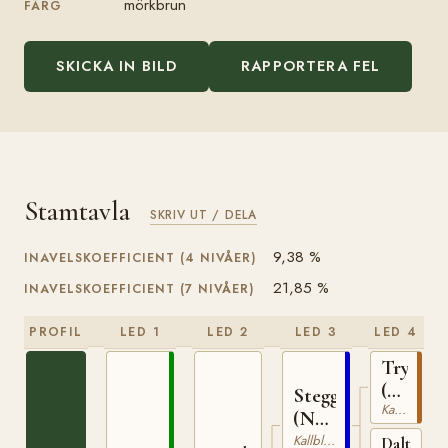
mörkbrun
FÄRG
SKICKA IN BILD
RAPPORTERA FEL
Stamtavla
SKRIV UT / DELA
9,38 %
INAVELSKOEFFICIENT (4 NIVÅER)
21,85 %
INAVELSKOEFFICIENT (7 NIVÅER)
PROFIL
LED 1
LED 2
LED 3
LED 4
Trygve
(NO)
Stegg
Kallblodig Travare
T-
(NO)
66
T-
Kallblodig Travare
Dalterna