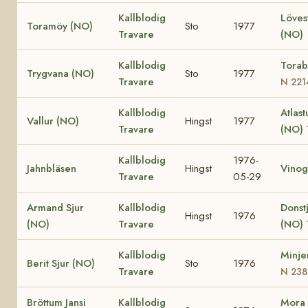
Kallblodig
Löves
Toramöy (NO)
Sto
1977
Travare
(NO)
Kallblodig
Torab
Trygvana (NO)
Sto
1977
Travare
N 221
Kallblodig
Atlast
Vallur (NO)
Hingst
1977
Travare
(NO)
Kallblodig
1976-
Jahnbläsen
Hingst
Vinog
Travare
05-29
Armand Sjur
Kallblodig
Donst
Hingst
1976
(NO)
Travare
(NO)
Kallblodig
Minje
Berit Sjur (NO)
Sto
1976
Travare
N 238
Bröttum Jansi
Kallblodig
Mora