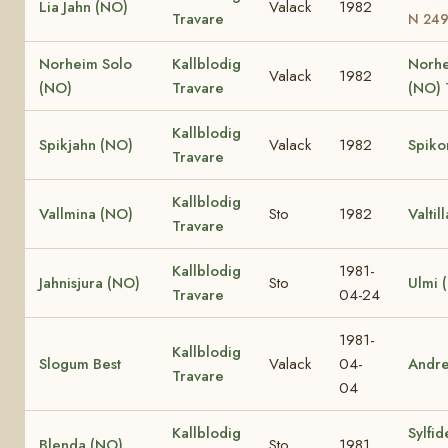
Lia Jahn (NO)
Valack
1982
Travare
N 24
Norheim Solo
Kallblodig
Norhe
Valack
1982
(NO)
Travare
(NO)
Kallblodig
Spikjahn (NO)
Valack
1982
Spiko
Travare
Kallblodig
Vallmina (NO)
Sto
1982
Valtil
Travare
Kallblodig
1981-
Jahnisjura (NO)
Sto
Ulmi 
Travare
04-24
1981-
Kallblodig
Slogum Best
Valack
04-
Andr
Travare
04
Kallblodig
Sylfid
Blenda (NO)
Sto
1981