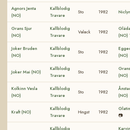
Agnors Jenta
Kallblodig
Sto
1982
Nicly
(NO)
Travare
Grans Sjur
Kallblodig
Gläda 
Valack
1982
(NO)
Travare
(NO)
Joker Bruden
Kallblodig
Egged
Sto
1982
(NO)
Travare
(NO)
Kallblodig
Grans
Joker Mai (NO)
Sto
1982
Travare
(NO)
Kolkinn Vesla
Kallblodig
Ånsta
Sto
1982
(NO)
Travare
(NO)
Kallblodig
Glati
Kraft (NO)
Hingst
1982
Travare
📷
Kallblodig
Karvi