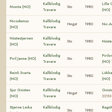
Kallblodig
Lille
Monita (NO)
Sto
1980
Travare
(NO)
Nicodemus
Kallblodig
Hingst
1980
Nic-A
(NO)
Travare
Nöstestjernen
Kallblodig
Sto
1980
Nöste
(NO)
Travare
Kallblodig
Pirils
Piril Janne (NO)
Sto
1980
Travare
(NO)
Reinli Svarta
Kallblodig
Lökke
Sto
1980
(NO)
Travare
(NO)
Sjur Gnisten
Kallblodig
Gnist
Hingst
1980
(NO)
Travare
22153
Stjerne Leika
Kallblodig
Ragnh
Sto
1980