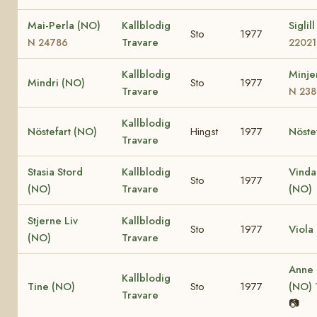
Mai-Perla (NO)
Kallblodig
Siglil
Sto
1977
Travare
N 24786
22021
Kallblodig
Minje
Mindri (NO)
Sto
1977
Travare
N 238
Kallblodig
Nöstefart (NO)
Hingst
1977
Nöste
Travare
Stasia Stord
Kallblodig
Vinda
Sto
1977
(NO)
Travare
(NO)
Stjerne Liv
Kallblodig
Sto
1977
Viola
(NO)
Travare
Anne
Kallblodig
Tine (NO)
Sto
1977
(NO)
Travare
📷