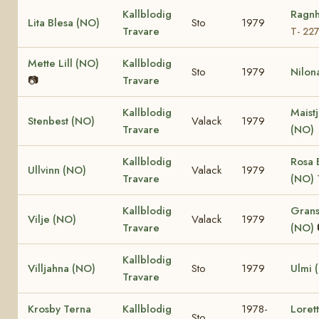
Kallblodig
Ragnh
Lita Blesa (NO)
Sto
1979
Travare
T- 22
Mette Lill (NO)
Kallblodig
Sto
1979
Nilon
📷
Travare
Kallblodig
Maist
Stenbest (NO)
Valack
1979
Travare
(NO)
Kallblodig
Rosa 
Ullvinn (NO)
Valack
1979
Travare
(NO)
Kallblodig
Grans
Vilje (NO)
Valack
1979
Travare
(NO)
Kallblodig
Villjahna (NO)
Sto
1979
Ulmi 
Travare
Krosby Terna
Kallblodig
1978-
Loret
Sto