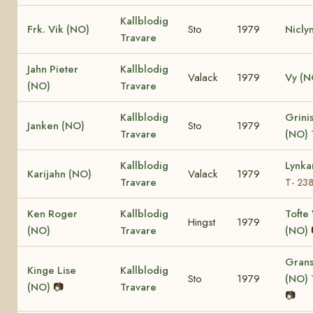
Kallblodig
Frk. Vik (NO)
Sto
1979
Nicly
Travare
Jahn Pieter
Kallblodig
Valack
1979
Vy (N
(NO)
Travare
Kallblodig
Grinis
Janken (NO)
Sto
1979
Travare
(NO)
Kallblodig
Lynka
Karijahn (NO)
Valack
1979
Travare
T- 23
Ken Roger
Kallblodig
Tofte 
Hingst
1979
(NO)
Travare
(NO)
Grans
Kinge Lise
Kallblodig
Sto
1979
(NO)
(NO)
📷
Travare
📷