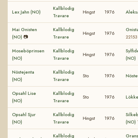
Kallblodig
Lex Jahn (NO)
Hingst
1976
Aleks
Travare
Mai Gnisten
Kallblodig
Gnist
Hingst
1976
(NO)
📷
Travare
22153
Moseböprinsen
Kallblodig
Sylfid
Hingst
1976
(NO)
Travare
(NO)
Nöstejenta
Kallblodig
Sto
1976
Nöste
(NO)
Travare
Opsahl Lise
Kallblodig
Sto
1976
Lökke
(NO)
Travare
Opsahl Sjur
Kallblodig
Silke
Hingst
1976
(NO)
Travare
(NO)
Kallblodig
Grans