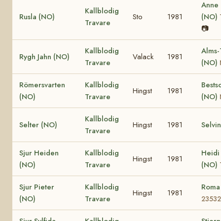
Anne
Kallblodig
Rusla (NO)
Sto
1981
(NO)
Travare
📷
Kallblodig
Alms-
Rygh Jahn (NO)
Valack
1981
Travare
(NO)
Römersvarten
Kallblodig
Bests
Hingst
1981
(NO)
Travare
(NO)
Kallblodig
Selter (NO)
Hingst
1981
Selvi
Travare
Sjur Heiden
Kallblodig
Heidi
Hingst
1981
(NO)
Travare
(NO)
Sjur Pieter
Kallblodig
Roma
Hingst
1981
(NO)
Travare
23532
Sjur Sylfida
Kallblodig
Stjern