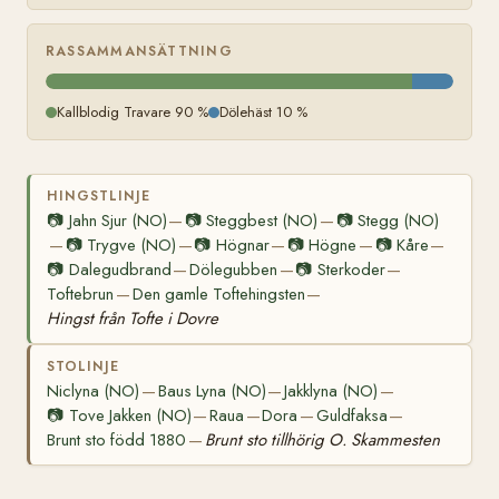
RASSAMMANSÄTTNING
Kallblodig Travare 90 %
Dölehäst 10 %
HINGSTLINJE
📷
Jahn Sjur (NO)
📷
Steggbest (NO)
📷
Stegg (NO)
—
—
📷
Trygve (NO)
📷
Högnar
📷
Högne
📷
Kåre
—
—
—
—
—
📷
Dalegudbrand
Dölegubben
📷
Sterkoder
—
—
—
Toftebrun
Den gamle Toftehingsten
—
—
Hingst från Tofte i Dovre
STOLINJE
Niclyna (NO)
Baus Lyna (NO)
Jakklyna (NO)
—
—
—
📷
Tove Jakken (NO)
Raua
Dora
Guldfaksa
—
—
—
—
Brunt sto född 1880
Brunt sto tillhörig O. Skammesten
—