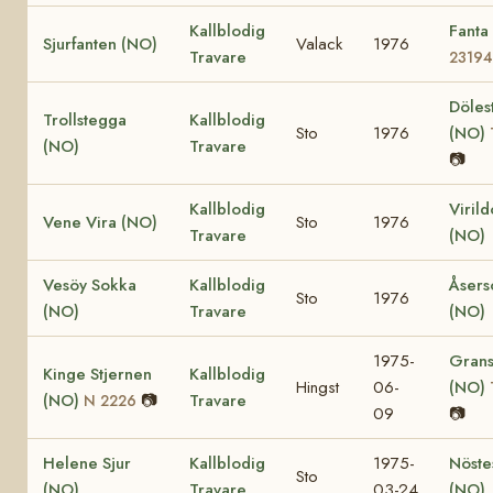
Kallblodig
Fanta
Sjurfanten (NO)
Valack
1976
Travare
23194
Döles
Trollstegga
Kallblodig
Sto
1976
(NO)
(NO)
Travare
📷
Kallblodig
Viril
Vene Vira (NO)
Sto
1976
Travare
(NO)
Vesöy Sokka
Kallblodig
Åsers
Sto
1976
(NO)
Travare
(NO)
1975-
Grans
Kinge Stjernen
Kallblodig
Hingst
06-
(NO)
(NO)
📷
Travare
N 2226
09
📷
Helene Sjur
Kallblodig
1975-
Nöste
Sto
(NO)
Travare
03-24
(NO)