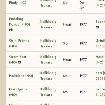
Findy (NO)
Sto
06-
Travare
(NO)
02
Finnskog
Kallblodig
Spenk
Kongen (NO)
Hingst
1977
Travare
📷
📷
Grini Frökna
Kallblodig
Grini
Sto
1977
(NO)
Travare
2360
Grom Best
Kallblodig
Heidi
Hingst
1977
(NO)
📷
Travare
(NO)
Kallblodig
Kari 
Hellejana (NO)
Sto
1977
Travare
2309
Hov Stjerna
Kallblodig
Sabre
Sto
1977
(NO)
Travare
T- 23