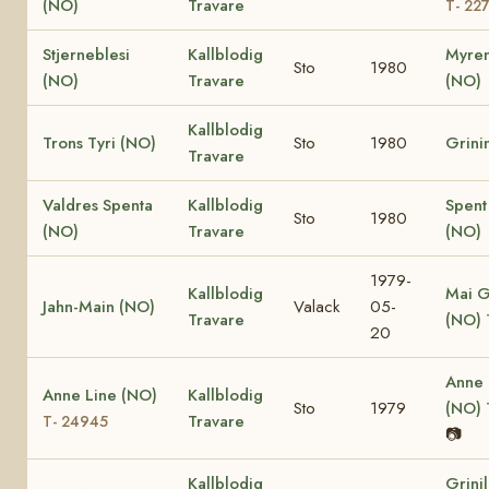
(NO)
Travare
T- 22
Stjerneblesi
Kallblodig
Myren
Sto
1980
(NO)
Travare
(NO)
Kallblodig
Trons Tyri (NO)
Sto
1980
Grini
Travare
Valdres Spenta
Kallblodig
Spent
Sto
1980
(NO)
Travare
(NO)
1979-
Kallblodig
Mai G
Jahn-Main (NO)
Valack
05-
Travare
(NO)
20
Anne
Anne Line (NO)
Kallblodig
Sto
1979
(NO)
Travare
T- 24945
📷
Kallblodig
Grini