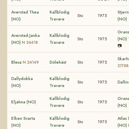
Averstad Thea
Kallblodig
Stjer
Sto
1975
(NO)
Travare
(NO)
Grans
Averstad-Janka
Kallblodig
Sto
1975
(NO)
(NO)
Travare
N 24618
📷
Skarh
Blesa
Dölehäst
Sto
1975
N 24149
21788
Dallydokka
Kallblodig
Sto
1975
Dalli
(NO)
Travare
Kallblodig
Grans
Eljahna (NO)
Sto
1975
Travare
(NO)
Elken Svarta
Kallblodig
Atlas 
Sto
1975
(NO)
Travare
(NO)