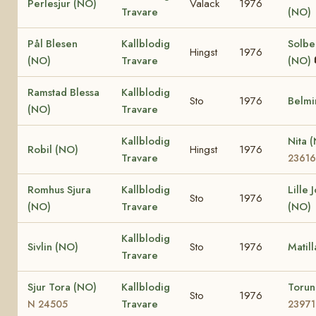
Perlesjur (NO)
Valack
1976
Travare
(NO)
Pål Blesen
Kallblodig
Solbe
Hingst
1976
(NO)
Travare
(NO)
Ramstad Blessa
Kallblodig
Sto
1976
Belmi
(NO)
Travare
Kallblodig
Nita 
Robil (NO)
Hingst
1976
Travare
23616
Romhus Sjura
Kallblodig
Lille 
Sto
1976
(NO)
Travare
(NO)
Kallblodig
Sivlin (NO)
Sto
1976
Matil
Travare
Sjur Tora (NO)
Kallblodig
Toru
Sto
1976
Travare
N 24505
23971