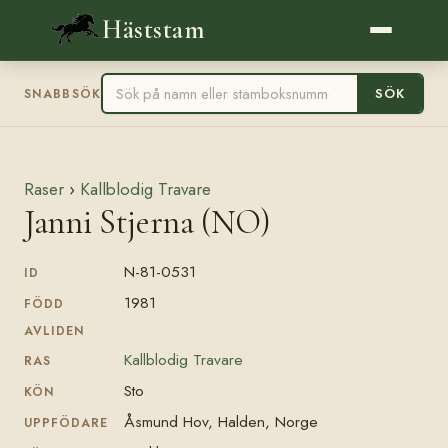
Häststam
SÖK
SNABBSÖK
Raser
›
Kallblodig Travare
Janni Stjerna (NO)
N-81-0531
ID
1981
FÖDD
AVLIDEN
Kallblodig Travare
RAS
Sto
KÖN
Åsmund Hov, Halden, Norge
UPPFÖDARE