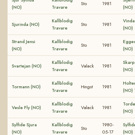
Sto
1981
(NO)
Travare
(NO)
Kallblodig
Vinda
Sjurinda (NO)
Sto
1981
Travare
(NO)
Strand Jensi
Kallblodig
Egged
Sto
1981
(NO)
Travare
(NO)
Kallblodig
Skar
Svartejan (NO)
Valack
1981
Travare
(NO)
Kallblodig
Holte
Tormann (NO)
Hingst
1981
Travare
(NO)
Kallblodig
Torden
Vesle Fly (NO)
Valack
1981
Travare
(NO)
Sylfide Sjura
Kallblodig
1980-
Sylfid
Sto
(NO)
Travare
05-17
(NO)