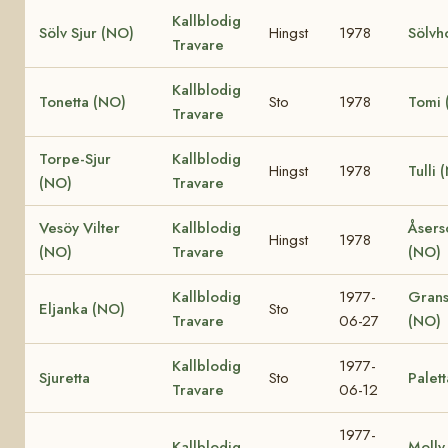
Kallblodig
Sölv Sjur (NO)
Hingst
1978
Sölvh
Travare
Kallblodig
Tonetta (NO)
Sto
1978
Tomi 
Travare
Torpe-Sjur
Kallblodig
Hingst
1978
Tulli 
(NO)
Travare
Vesöy Vilter
Kallblodig
Åsers
Hingst
1978
(NO)
Travare
(NO)
Kallblodig
1977-
Grans
Eljanka (NO)
Sto
Travare
06-27
(NO)
Kallblodig
1977-
Sjuretta
Sto
Palett
Travare
06-12
1977-
Kallblodig
Molly