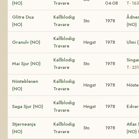
(NO)
Travare
04-08
T- 16
Glitre Dua
Kallblodig
Ådnes
Sto
1978
(NO)
Travare
(NO)
Kallblodig
Granulv (NO)
Hingst
1978
Ulmi 
Travare
Kallblodig
Singa
Mai Sjur (NO)
Sto
1978
Travare
T- 23
Nösteblesen
Kallblodig
Hingst
1978
Nöste
(NO)
Travare
Kallblodig
Saga Sjur (NO)
Hingst
1978
Edvar
Travare
Stjerneanja
Kallblodig
Atlas 
Sto
1978
(NO)
Travare
(NO)