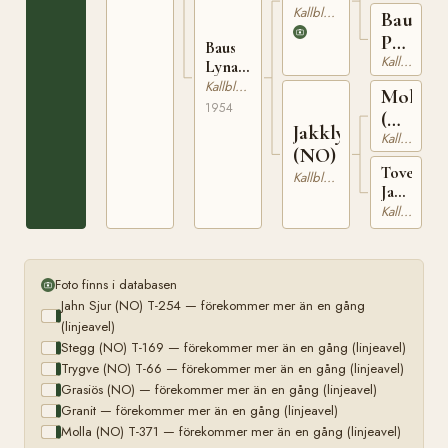
169
(NO)
Kallblodig Travare
Baus
T-211
Prinsa
Baus
Kallblodig Travare
(NO)
Lyna
(NO)
Kallblodig Travare
Molyn
T-1641
1954
(NO)
Jakklyna
Kallblodig Travare
T-
(NO)
150
Tove
Kallblodig Travare
Jakken
(NO)
Kallblodig Travare
T-
411
Foto finns i databasen
Jahn Sjur (NO) T-254 — förekommer mer än en gång
(linjeavel)
Stegg (NO) T-169 — förekommer mer än en gång (linjeavel)
Trygve (NO) T-66 — förekommer mer än en gång (linjeavel)
Grasiös (NO) — förekommer mer än en gång (linjeavel)
Granit — förekommer mer än en gång (linjeavel)
Molla (NO) T-371 — förekommer mer än en gång (linjeavel)