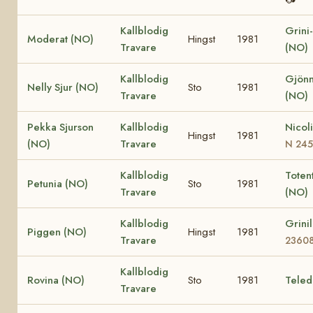
Kallblodig
Grini
Moderat (NO)
Hingst
1981
Travare
(NO)
Kallblodig
Gjönn
Nelly Sjur (NO)
Sto
1981
Travare
(NO)
Pekka Sjurson
Kallblodig
Nicol
Hingst
1981
(NO)
Travare
N 24
Kallblodig
Totent
Petunia (NO)
Sto
1981
Travare
(NO)
Kallblodig
Grini
Piggen (NO)
Hingst
1981
Travare
2360
Kallblodig
Rovina (NO)
Sto
1981
Teled
Travare