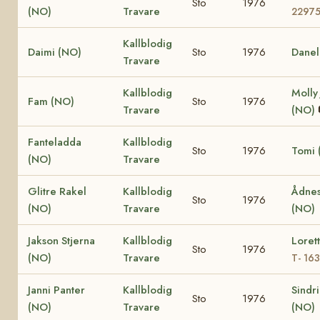
Sto
1976
(NO)
Travare
2297
Kallblodig
Daimi (NO)
Sto
1976
Danel
Travare
Kallblodig
Molly
Fam (NO)
Sto
1976
Travare
(NO)
Fanteladda
Kallblodig
Sto
1976
Tomi 
(NO)
Travare
Glitre Rakel
Kallblodig
Ådnes
Sto
1976
(NO)
Travare
(NO)
Jakson Stjerna
Kallblodig
Loret
Sto
1976
(NO)
Travare
T- 16
Janni Panter
Kallblodig
Sindr
Sto
1976
(NO)
Travare
(NO)