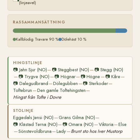
(linjeavel)
RASSAMMANSÄTTNING
Kallblodig Travare 90 %
Dölehäst 10 %
HINGSTLINJE
📷
Jahn Sjur (NO)
📷
Steggbest (NO)
📷
Stegg (NO)
—
—
📷
Trygve (NO)
📷
Högnar
📷
Högne
📷
Kåre
—
—
—
—
—
📷
Dalegudbrand
Dölegubben
📷
Sterkoder
—
—
—
Toftebrun
Den gamle Toftehingsten
—
—
Hingst från Tofte i Dovre
STOLINJE
Eggedals Jensi (NO)
Grans Gilma (NO)
—
—
📷
Klästad Terna (NO)
📷
Omara (NO)
Viktoria
Else
—
—
—
Sönstevoldbruna
Lady
Brunt sto hos Iver Mustorp
—
—
—