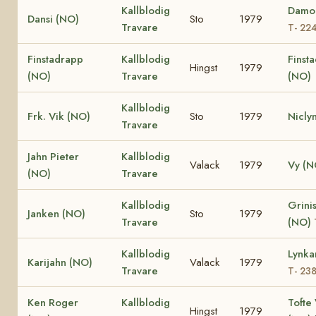
Kallblodig
Damo
Dansi (NO)
Sto
1979
Travare
T- 22
Finstadrapp
Kallblodig
Finsta
Hingst
1979
(NO)
Travare
(NO)
Kallblodig
Frk. Vik (NO)
Sto
1979
Nicly
Travare
Jahn Pieter
Kallblodig
Valack
1979
Vy (N
(NO)
Travare
Kallblodig
Grinis
Janken (NO)
Sto
1979
Travare
(NO)
Kallblodig
Lynka
Karijahn (NO)
Valack
1979
Travare
T- 23
Ken Roger
Kallblodig
Tofte 
Hingst
1979