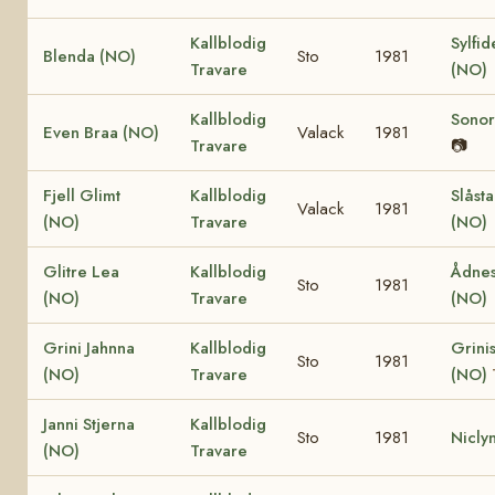
Kallblodig
Sylfid
Blenda (NO)
Sto
1981
Travare
(NO)
Kallblodig
Sonor
Even Braa (NO)
Valack
1981
Travare
📷
Fjell Glimt
Kallblodig
Slåst
Valack
1981
(NO)
Travare
(NO)
Glitre Lea
Kallblodig
Ådnes
Sto
1981
(NO)
Travare
(NO)
Grini Jahnna
Kallblodig
Grinis
Sto
1981
(NO)
Travare
(NO)
Janni Stjerna
Kallblodig
Sto
1981
Nicly
(NO)
Travare