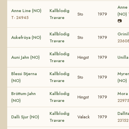
Anne
Anne Line (NO)
Kallblodig
Sto
1979
(NO)
Travare
T- 24945
📷
Kallblodig
Grini
Askefröya (NO)
Sto
1979
Travare
2360
Kallblodig
Auni Jahn (NO)
Hingst
1979
Unill
Travare
Blessi Stjerna
Kallblodig
Myren
Sto
1979
(NO)
Travare
(NO)
Bröttum-Jahn
Kallblodig
Mora
Hingst
1979
(NO)
Travare
2297
Kallblodig
Dalli
Dalli Sjur (NO)
Valack
1979
Travare
23152