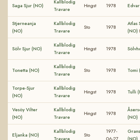
Kallblodig
Saga Sjur (NO)
Hingst
1978
Edvar
Travare
Stjerneanja
Kallblodig
Atlas 
Sto
1978
(NO)
Travare
(NO)
Kallblodig
Sölv Sjur (NO)
Hingst
1978
Sölvh
Travare
Kallblodig
Tonetta (NO)
Sto
1978
Tomi 
Travare
Torpe-Sjur
Kallblodig
Hingst
1978
Tulli 
(NO)
Travare
Vesöy Vilter
Kallblodig
Åsers
Hingst
1978
(NO)
Travare
(NO)
Kallblodig
1977-
Grans
Eljanka (NO)
Sto
Travare
06-27
(NO)