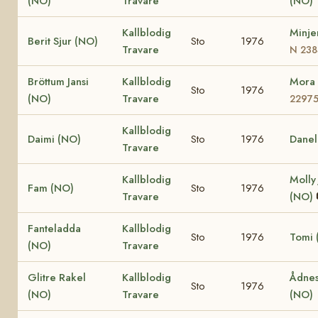
(NO)
Travare
(NO)
Kallblodig
Minje
Berit Sjur (NO)
Sto
1976
Travare
N 238
Bröttum Jansi
Kallblodig
Mora
Sto
1976
(NO)
Travare
2297
Kallblodig
Daimi (NO)
Sto
1976
Danel
Travare
Kallblodig
Molly
Fam (NO)
Sto
1976
Travare
(NO)
Fanteladda
Kallblodig
Sto
1976
Tomi 
(NO)
Travare
Glitre Rakel
Kallblodig
Ådnes
Sto
1976
(NO)
Travare
(NO)