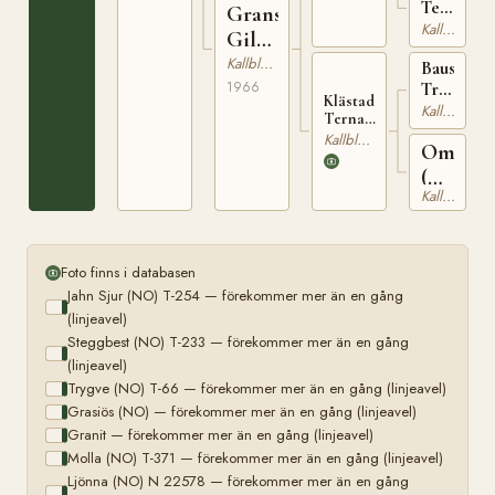
Terna
Grans
(NO)
Kallblodig Travare
Gilma
N
(NO)
Kallblodig Travare
Baus
21551
1966
Tryggsön
Klästad
(NO)
Kallblodig Travare
Terna
T-
(NO)
Kallblodig Travare
Omara
207
T-1427
(NO)
Kallblodig Travare
T-
854
Foto finns i databasen
Jahn Sjur (NO) T-254 — förekommer mer än en gång
(linjeavel)
Steggbest (NO) T-233 — förekommer mer än en gång
(linjeavel)
Trygve (NO) T-66 — förekommer mer än en gång (linjeavel)
Grasiös (NO) — förekommer mer än en gång (linjeavel)
Granit — förekommer mer än en gång (linjeavel)
Molla (NO) T-371 — förekommer mer än en gång (linjeavel)
Ljönna (NO) N 22578 — förekommer mer än en gång