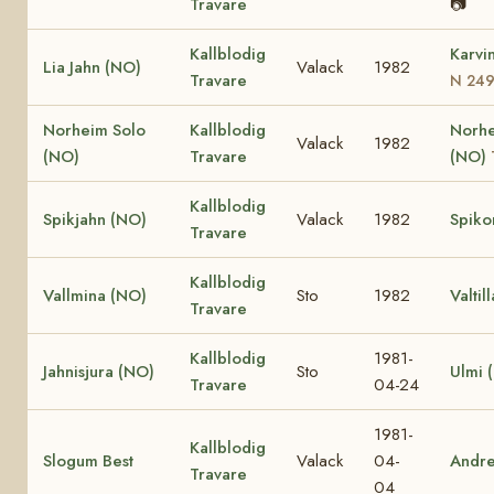
Travare
📷
Kallblodig
Karvi
Lia Jahn (NO)
Valack
1982
Travare
N 24
Norheim Solo
Kallblodig
Norhe
Valack
1982
(NO)
Travare
(NO)
Kallblodig
Spikjahn (NO)
Valack
1982
Spiko
Travare
Kallblodig
Vallmina (NO)
Sto
1982
Valtil
Travare
Kallblodig
1981-
Jahnisjura (NO)
Sto
Ulmi 
Travare
04-24
1981-
Kallblodig
Slogum Best
Valack
04-
Andr
Travare
04