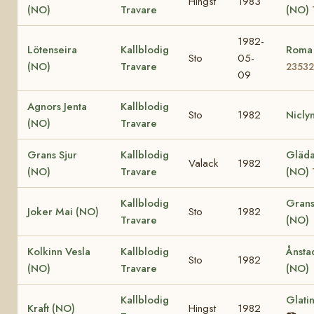
Hingst
1983
(NO)
Travare
(NO)
1982-
Lötenseira
Kallblodig
Roma
Sto
05-
(NO)
Travare
23532
09
Agnors Jenta
Kallblodig
Sto
1982
Nicly
(NO)
Travare
Grans Sjur
Kallblodig
Gläda 
Valack
1982
(NO)
Travare
(NO)
Kallblodig
Grans
Joker Mai (NO)
Sto
1982
Travare
(NO)
Kolkinn Vesla
Kallblodig
Ånsta
Sto
1982
(NO)
Travare
(NO)
Kallblodig
Glati
Kraft (NO)
Hingst
1982