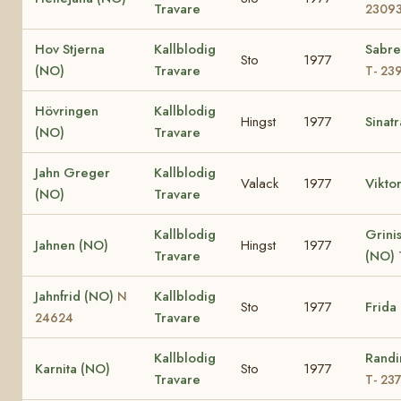
Travare
2309
Hov Stjerna
Kallblodig
Sabre
Sto
1977
(NO)
Travare
T- 23
Hövringen
Kallblodig
Hingst
1977
Sinat
(NO)
Travare
Jahn Greger
Kallblodig
Valack
1977
Vikto
(NO)
Travare
Kallblodig
Grinis
Jahnen (NO)
Hingst
1977
Travare
(NO)
Jahnfrid (NO)
Kallblodig
N
Sto
1977
Frida
Travare
24624
Kallblodig
Randi
Karnita (NO)
Sto
1977
Travare
T- 23