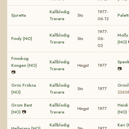
Kallblodig
1977-
Sjuretta
Sto
Palett
Travare
06-12
1977-
Kallblodig
Molly
Findy (NO)
Sto
06-
Travare
(NO)
02
Finnskog
Kallblodig
Spenk
Kongen (NO)
Hingst
1977
Travare
📷
📷
Grini Frökna
Kallblodig
Grini
Sto
1977
(NO)
Travare
2360
Grom Best
Kallblodig
Heidi
Hingst
1977
(NO)
📷
Travare
(NO)
Kallblodig
Kari 
Hellejana (NO)
Sto
1977