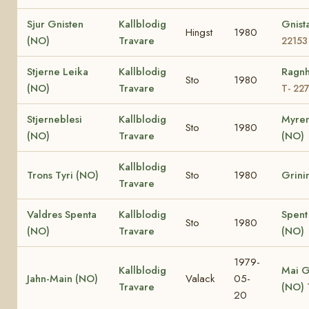
Sjur Gnisten
Kallblodig
Gnist
Hingst
1980
(NO)
Travare
22153
Stjerne Leika
Kallblodig
Ragnh
Sto
1980
(NO)
Travare
T- 22
Stjerneblesi
Kallblodig
Myren
Sto
1980
(NO)
Travare
(NO)
Kallblodig
Trons Tyri (NO)
Sto
1980
Grini
Travare
Valdres Spenta
Kallblodig
Spent
Sto
1980
(NO)
Travare
(NO)
1979-
Kallblodig
Mai G
Jahn-Main (NO)
Valack
05-
Travare
(NO)
20