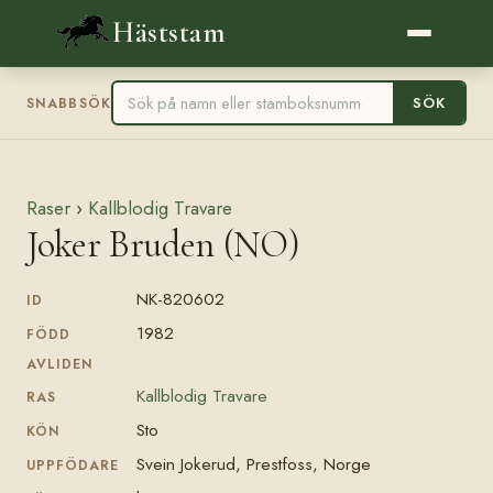
Häststam
SÖK
SNABBSÖK
Raser
›
Kallblodig Travare
Joker Bruden (NO)
NK-820602
ID
1982
FÖDD
AVLIDEN
Kallblodig Travare
RAS
Sto
KÖN
Svein Jokerud, Prestfoss, Norge
UPPFÖDARE