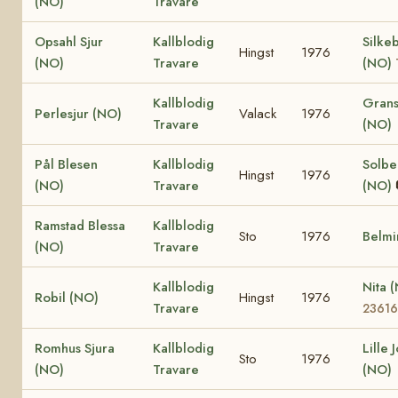
(NO)
Travare
Opsahl Sjur
Kallblodig
Silke
Hingst
1976
(NO)
Travare
(NO)
Kallblodig
Grans
Perlesjur (NO)
Valack
1976
Travare
(NO)
Pål Blesen
Kallblodig
Solbe
Hingst
1976
(NO)
Travare
(NO)
Ramstad Blessa
Kallblodig
Sto
1976
Belmi
(NO)
Travare
Kallblodig
Nita 
Robil (NO)
Hingst
1976
Travare
23616
Romhus Sjura
Kallblodig
Lille 
Sto
1976
(NO)
Travare
(NO)