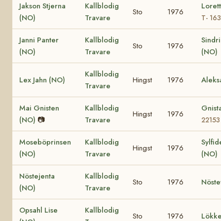
Jakson Stjerna
Kallblodig
Loret
Sto
1976
(NO)
Travare
T- 16
Janni Panter
Kallblodig
Sindr
Sto
1976
(NO)
Travare
(NO)
Kallblodig
Lex Jahn (NO)
Hingst
1976
Aleks
Travare
Mai Gnisten
Kallblodig
Gnist
Hingst
1976
(NO)
📷
Travare
22153
Moseböprinsen
Kallblodig
Sylfid
Hingst
1976
(NO)
Travare
(NO)
Nöstejenta
Kallblodig
Sto
1976
Nöste
(NO)
Travare
Opsahl Lise
Kallblodig
Sto
1976
Lökke