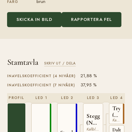
brun
FÄRG
SKICKA IN BILD
RAPPORTERA FEL
Stamtavla
SKRIV UT / DELA
21,88 %
INAVELSKOEFFICIENT (4 NIVÅER)
37,95 %
INAVELSKOEFFICIENT (7 NIVÅER)
PROFIL
LED 1
LED 2
LED 3
LED 4
Trygve
(NO)
Stegg
Kallblodig Travare
T-
(NO)
66
T-169
Kallblodig Travare
Dalterna