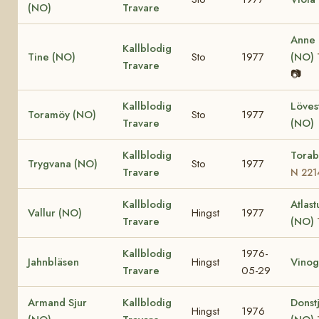
(NO)
Travare
Anne
Kallblodig
Tine (NO)
Sto
1977
(NO)
Travare
📷
Kallblodig
Löves
Toramöy (NO)
Sto
1977
Travare
(NO)
Kallblodig
Torab
Trygvana (NO)
Sto
1977
Travare
N 221
Kallblodig
Atlast
Vallur (NO)
Hingst
1977
Travare
(NO)
Kallblodig
1976-
Jahnbläsen
Hingst
Vinog
Travare
05-29
Armand Sjur
Kallblodig
Donst
Hingst
1976