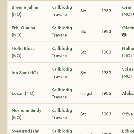
Brenne Jahnni
Kallblodig
Grini
Sto
1983
(NO)
Travare
(NO)
Frk. Glatina
Kallblodig
Glati
Sto
1983
(NO)
Travare
📷
Holte Blesa
Kallblodig
Holte
Sto
1983
(NO)
Travare
(NO)
Kallblodig
Solst
Ida Sjur (NO)
Sto
1983
Travare
(NO)
Kallblodig
Lexan (NO)
Hingst
1983
Aleks
Travare
Norheim Sindy
Kallblodig
Sto
1983
Stöva
(NO)
Travare
Svensrud Jahn
Kallblodig
Lökke