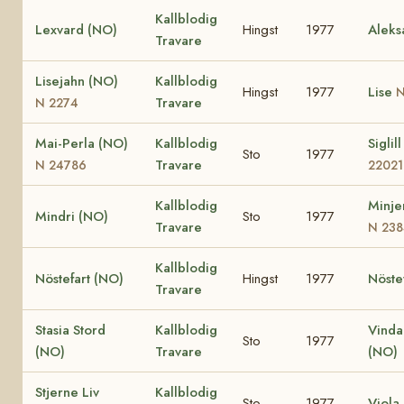
Kallblodig
Lexvard (NO)
Hingst
1977
Aleks
Travare
Lisejahn (NO)
Kallblodig
Hingst
1977
Lise
N
Travare
N 2274
Mai-Perla (NO)
Kallblodig
Siglil
Sto
1977
Travare
N 24786
22021
Kallblodig
Minje
Mindri (NO)
Sto
1977
Travare
N 238
Kallblodig
Nöstefart (NO)
Hingst
1977
Nöste
Travare
Stasia Stord
Kallblodig
Vinda
Sto
1977
(NO)
Travare
(NO)
Stjerne Liv
Kallblodig
Sto
1977
Viola