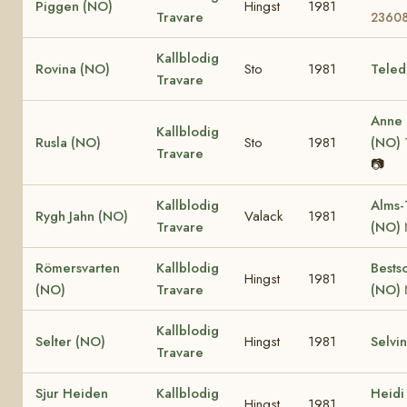
Piggen (NO)
Hingst
1981
Travare
2360
Kallblodig
Rovina (NO)
Sto
1981
Teled
Travare
Anne
Kallblodig
Rusla (NO)
Sto
1981
(NO)
Travare
📷
Kallblodig
Alms-
Rygh Jahn (NO)
Valack
1981
Travare
(NO)
Römersvarten
Kallblodig
Bests
Hingst
1981
(NO)
Travare
(NO)
Kallblodig
Selter (NO)
Hingst
1981
Selvi
Travare
Sjur Heiden
Kallblodig
Heidi
Hingst
1981