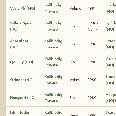
Kallblodig
Torden
Vesle Fly (NO)
Valack
1981
Travare
(NO)
Sylfide Sjura
Kallblodig
1980-
Sylfid
Sto
(NO)
Travare
05-17
(NO)
Anni Blesa
Kallblodig
Toten
Sto
1980
(NO)
Travare
(NO)
Kallblodig
Grinis
Fjell Fly (NO)
Sto
1980
Travare
(NO)
Kallblodig
Slåst
Grindar (NO)
Valack
1980
Travare
(NO)
Kallblodig
Haugs
Haugssiri (NO)
Sto
1980
Travare
(NO)
Jahn Hedin
Kallblodig
Skar
Hingst
1980