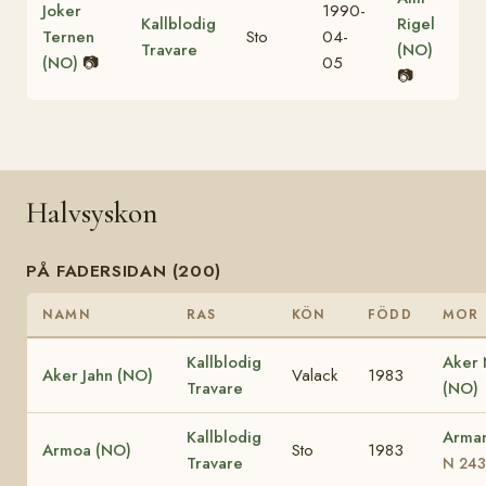
Joker
1990-
Kallblodig
Rigel
Ternen
Sto
04-
Travare
(NO)
(NO)
📷
05
📷
Halvsyskon
PÅ FADERSIDAN (200)
NAMN
RAS
KÖN
FÖDD
MOR
Kallblodig
Aker
Aker Jahn (NO)
Valack
1983
Travare
(NO)
Kallblodig
Arma
Armoa (NO)
Sto
1983
Travare
N 243