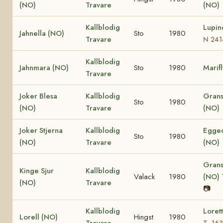
(NO)
Travare
(NO)
Kallblodig
Lupin
Jahnella (NO)
Sto
1980
Travare
N 241
Kallblodig
Jahnmara (NO)
Sto
1980
Marif
Travare
Joker Blesa
Kallblodig
Grans
Sto
1980
(NO)
Travare
(NO)
Joker Stjerna
Kallblodig
Egged
Sto
1980
(NO)
Travare
(NO)
Grans
Kinge Sjur
Kallblodig
Valack
1980
(NO)
(NO)
Travare
📷
Kallblodig
Loret
Lorell (NO)
Hingst
1980
Travare
T- 16