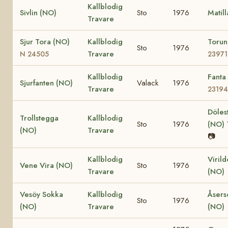
Kallblodig
Sivlin (NO)
Sto
1976
Matil
Travare
Sjur Tora (NO)
Kallblodig
Toru
Sto
1976
Travare
N 24505
23971
Kallblodig
Fanta
Sjurfanten (NO)
Valack
1976
Travare
23194
Döles
Trollstegga
Kallblodig
Sto
1976
(NO)
(NO)
Travare
📷
Kallblodig
Viril
Vene Vira (NO)
Sto
1976
Travare
(NO)
Vesöy Sokka
Kallblodig
Åsers
Sto
1976
(NO)
Travare
(NO)