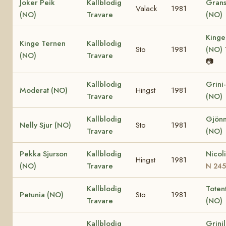
Joker Peik
Kallblodig
Grans
Valack
1981
(NO)
Travare
(NO)
Kinge
Kinge Ternen
Kallblodig
Sto
1981
(NO)
(NO)
Travare
📷
Kallblodig
Grini
Moderat (NO)
Hingst
1981
Travare
(NO)
Kallblodig
Gjönn
Nelly Sjur (NO)
Sto
1981
Travare
(NO)
Pekka Sjurson
Kallblodig
Nicol
Hingst
1981
(NO)
Travare
N 24
Kallblodig
Totent
Petunia (NO)
Sto
1981
Travare
(NO)
Kallblodig
Grini