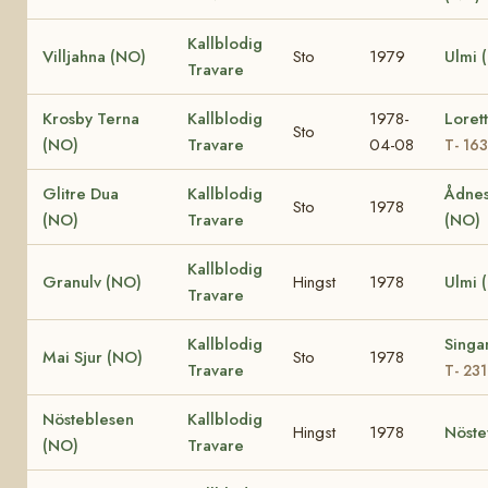
Kallblodig
Villjahna (NO)
Sto
1979
Ulmi 
Travare
Krosby Terna
Kallblodig
1978-
Loret
Sto
(NO)
Travare
04-08
T- 16
Glitre Dua
Kallblodig
Ådnes
Sto
1978
(NO)
Travare
(NO)
Kallblodig
Granulv (NO)
Hingst
1978
Ulmi 
Travare
Kallblodig
Singa
Mai Sjur (NO)
Sto
1978
Travare
T- 23
Nösteblesen
Kallblodig
Hingst
1978
Nöste
(NO)
Travare