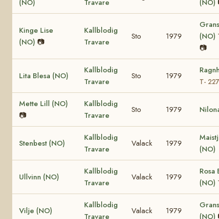
(NO)
Travare
(NO)
Grans
Kinge Lise
Kallblodig
Sto
1979
(NO)
(NO)
📷
Travare
📷
Kallblodig
Ragnh
Lita Blesa (NO)
Sto
1979
Travare
T- 22
Mette Lill (NO)
Kallblodig
Sto
1979
Nilon
📷
Travare
Kallblodig
Maist
Stenbest (NO)
Valack
1979
Travare
(NO)
Kallblodig
Rosa 
Ullvinn (NO)
Valack
1979
Travare
(NO)
Kallblodig
Grans
Vilje (NO)
Valack
1979
Travare
(NO)