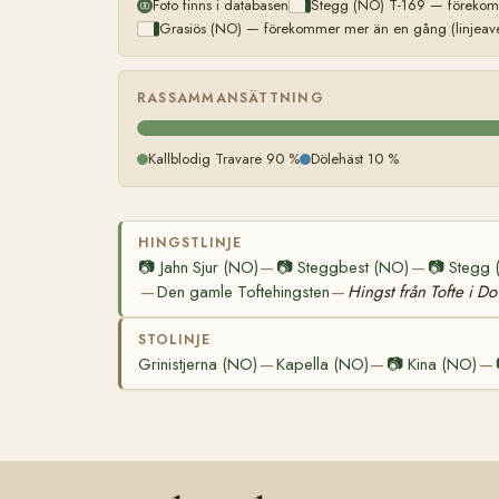
Foto finns i databasen
Stegg (NO) T-169 — förekomm
Grasiös (NO) — förekommer mer än en gång (linjeave
RASSAMMANSÄTTNING
Kallblodig Travare 90 %
Dölehäst 10 %
HINGSTLINJE
📷
Jahn Sjur (NO)
📷
Steggbest (NO)
📷
Stegg 
—
—
Den gamle Toftehingsten
Hingst från Tofte i Do
—
—
STOLINJE
Grinistjerna (NO)
Kapella (NO)
📷
Kina (NO)
—
—
—