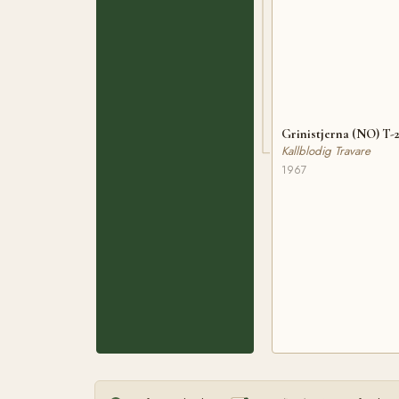
Grinistjerna (NO) T-
Kallblodig Travare
1967