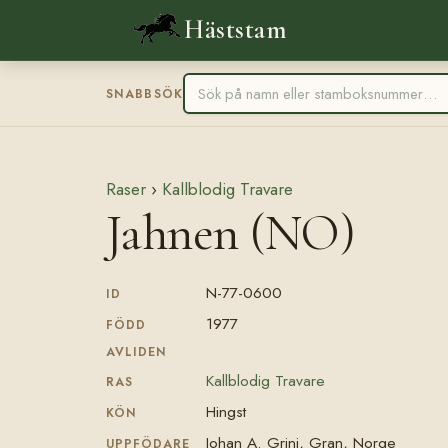
Häststam
SNABBSÖK
Raser
›
Kallblodig Travare
Jahnen (NO)
N-77-0600
ID
1977
FÖDD
AVLIDEN
Kallblodig Travare
RAS
Hingst
KÖN
Johan A. Grini, Gran, Norge
UPPFÖDARE