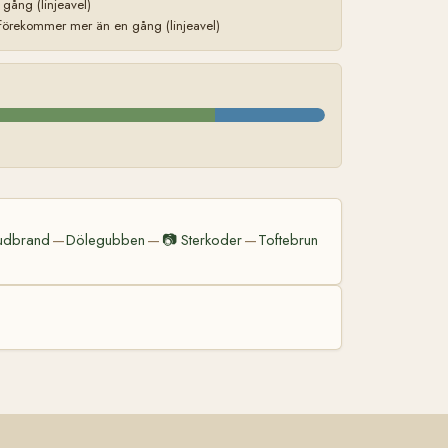
ång (linjeavel)
förekommer mer än en gång (linjeavel)
udbrand
Dölegubben
📷
Sterkoder
Toftebrun
—
—
—