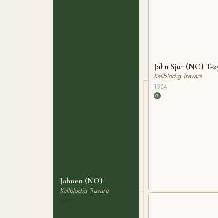
Jahn Sjur (NO) T-2
Kallblodig Travare
1954
Jahnen (NO)
Kallblodig Travare
1977