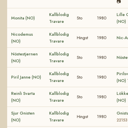
📷
Kallblodig
Lille
Monita (NO)
Sto
1980
Travare
(NO)
Nicodemus
Kallblodig
Hingst
1980
Nic-A
(NO)
Travare
Nöstestjernen
Kallblodig
Sto
1980
Nöste
(NO)
Travare
Kallblodig
Pirils
Piril Janne (NO)
Sto
1980
Travare
(NO)
Reinli Svarta
Kallblodig
Lökke
Sto
1980
(NO)
Travare
(NO)
Sjur Gnisten
Kallblodig
Gnist
Hingst
1980
(NO)
Travare
22153