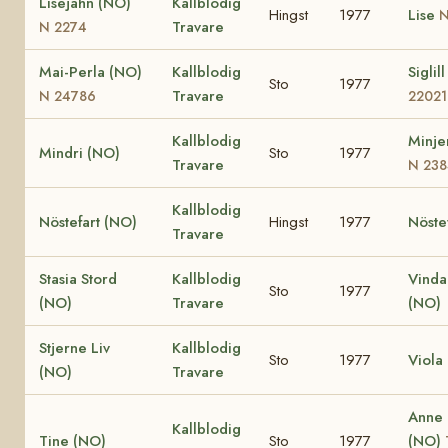
Lisejahn (NO)
Kallblodig
Hingst
1977
Lise
N
Travare
N 2274
Mai-Perla (NO)
Kallblodig
Siglil
Sto
1977
Travare
N 24786
22021
Kallblodig
Minje
Mindri (NO)
Sto
1977
Travare
N 238
Kallblodig
Nöstefart (NO)
Hingst
1977
Nöste
Travare
Stasia Stord
Kallblodig
Vinda
Sto
1977
(NO)
Travare
(NO)
Stjerne Liv
Kallblodig
Sto
1977
Viola
(NO)
Travare
Anne
Kallblodig
Tine (NO)
Sto
1977
(NO)