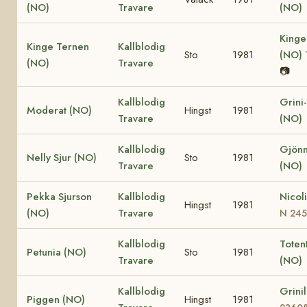
(NO)
Travare
(NO)
Kinge
Kinge Ternen
Kallblodig
Sto
1981
(NO)
(NO)
Travare
📷
Kallblodig
Grini
Moderat (NO)
Hingst
1981
Travare
(NO)
Kallblodig
Gjönn
Nelly Sjur (NO)
Sto
1981
Travare
(NO)
Pekka Sjurson
Kallblodig
Nicol
Hingst
1981
(NO)
Travare
N 24
Kallblodig
Totent
Petunia (NO)
Sto
1981
Travare
(NO)
Kallblodig
Grini
Piggen (NO)
Hingst
1981