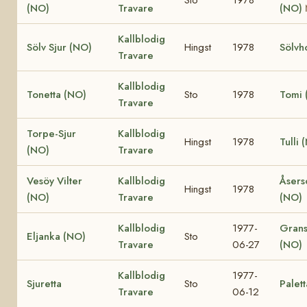
(NO)
Travare
(NO)
Kallblodig
Sölv Sjur (NO)
Hingst
1978
Sölvh
Travare
Kallblodig
Tonetta (NO)
Sto
1978
Tomi 
Travare
Torpe-Sjur
Kallblodig
Hingst
1978
Tulli 
(NO)
Travare
Vesöy Vilter
Kallblodig
Åsers
Hingst
1978
(NO)
Travare
(NO)
Kallblodig
1977-
Grans
Eljanka (NO)
Sto
Travare
06-27
(NO)
Kallblodig
1977-
Sjuretta
Sto
Palett
Travare
06-12