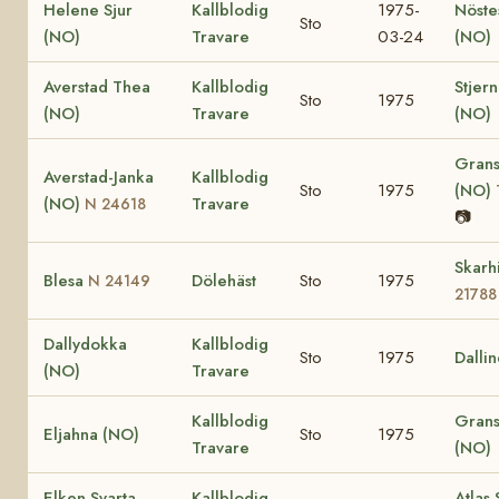
Helene Sjur
Kallblodig
1975-
Nöste
Sto
(NO)
Travare
03-24
(NO)
Averstad Thea
Kallblodig
Stjer
Sto
1975
(NO)
Travare
(NO)
Grans
Averstad-Janka
Kallblodig
Sto
1975
(NO)
(NO)
Travare
N 24618
📷
Skarh
Blesa
Dölehäst
Sto
1975
N 24149
21788
Dallydokka
Kallblodig
Sto
1975
Dalli
(NO)
Travare
Kallblodig
Grans
Eljahna (NO)
Sto
1975
Travare
(NO)
Elken Svarta
Kallblodig
Atlas 