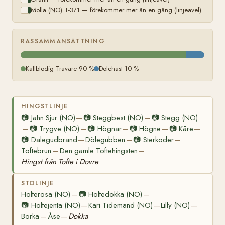
Molla (NO) T-371 — förekommer mer än en gång (linjeavel)
RASSAMMANSÄTTNING
Kallblodig Travare 90 %
Dölehäst 10 %
HINGSTLINJE
📷
Jahn Sjur (NO)
📷
Steggbest (NO)
📷
Stegg (NO)
—
—
📷
Trygve (NO)
📷
Högnar
📷
Högne
📷
Kåre
—
—
—
—
—
📷
Dalegudbrand
Dölegubben
📷
Sterkoder
—
—
—
Toftebrun
Den gamle Toftehingsten
—
—
Hingst från Tofte i Dovre
STOLINJE
Holterosa (NO)
📷
Holtedokka (NO)
—
—
📷
Holtejenta (NO)
Kari Tidemand (NO)
Lilly (NO)
—
—
—
Borka
Åse
Dokka
—
—