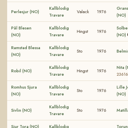
Kallblodig
Grans
Perlesjur (NO)
Valack
1976
Travare
(NO)
Pål Blesen
Kallblodig
Solbe
Hingst
1976
(NO)
Travare
(NO)
Ramstad Blessa
Kallblodig
Sto
1976
Belmi
(NO)
Travare
Kallblodig
Nita 
Robil (NO)
Hingst
1976
Travare
23616
Romhus Sjura
Kallblodig
Lille 
Sto
1976
(NO)
Travare
(NO)
Kallblodig
Sivlin (NO)
Sto
1976
Matil
Travare
Sjur Tora (NO)
Kallblodig
Toru