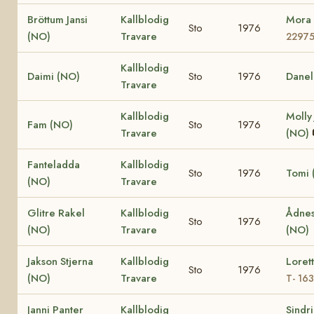
Bröttum Jansi
Kallblodig
Mora
Sto
1976
(NO)
Travare
2297
Kallblodig
Daimi (NO)
Sto
1976
Danel
Travare
Kallblodig
Molly
Fam (NO)
Sto
1976
Travare
(NO)
Fanteladda
Kallblodig
Sto
1976
Tomi 
(NO)
Travare
Glitre Rakel
Kallblodig
Ådnes
Sto
1976
(NO)
Travare
(NO)
Jakson Stjerna
Kallblodig
Loret
Sto
1976
(NO)
Travare
T- 16
Janni Panter
Kallblodig
Sindr