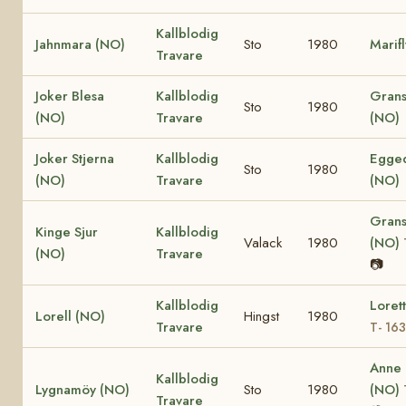
Kallblodig
Jahnmara (NO)
Sto
1980
Marif
Travare
Joker Blesa
Kallblodig
Grans
Sto
1980
(NO)
Travare
(NO)
Joker Stjerna
Kallblodig
Egged
Sto
1980
(NO)
Travare
(NO)
Grans
Kinge Sjur
Kallblodig
Valack
1980
(NO)
(NO)
Travare
📷
Kallblodig
Loret
Lorell (NO)
Hingst
1980
Travare
T- 16
Anne
Kallblodig
Lygnamöy (NO)
Sto
1980
(NO)
Travare