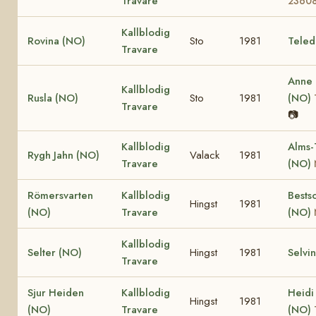
Travare
2360
Kallblodig
Rovina (NO)
Sto
1981
Teled
Travare
Anne
Kallblodig
Rusla (NO)
Sto
1981
(NO)
Travare
📷
Kallblodig
Alms-
Rygh Jahn (NO)
Valack
1981
Travare
(NO)
Römersvarten
Kallblodig
Bests
Hingst
1981
(NO)
Travare
(NO)
Kallblodig
Selter (NO)
Hingst
1981
Selvi
Travare
Sjur Heiden
Kallblodig
Heidi
Hingst
1981
(NO)
Travare
(NO)