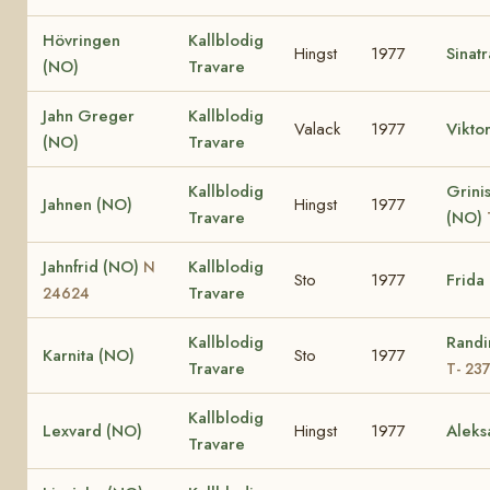
Hövringen
Kallblodig
Hingst
1977
Sinat
(NO)
Travare
Jahn Greger
Kallblodig
Valack
1977
Vikto
(NO)
Travare
Kallblodig
Grinis
Jahnen (NO)
Hingst
1977
Travare
(NO)
Jahnfrid (NO)
Kallblodig
N
Sto
1977
Frida
Travare
24624
Kallblodig
Randi
Karnita (NO)
Sto
1977
Travare
T- 23
Kallblodig
Lexvard (NO)
Hingst
1977
Aleks
Travare