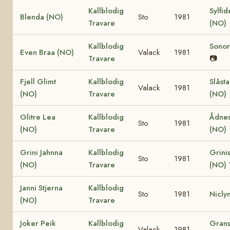
Kallblodig
Sylfid
Blenda (NO)
Sto
1981
Travare
(NO)
Kallblodig
Sonor
Even Braa (NO)
Valack
1981
Travare
📷
Fjell Glimt
Kallblodig
Slåst
Valack
1981
(NO)
Travare
(NO)
Glitre Lea
Kallblodig
Ådnes
Sto
1981
(NO)
Travare
(NO)
Grini Jahnna
Kallblodig
Grinis
Sto
1981
(NO)
Travare
(NO)
Janni Stjerna
Kallblodig
Sto
1981
Nicly
(NO)
Travare
Joker Peik
Kallblodig
Grans
Valack
1981