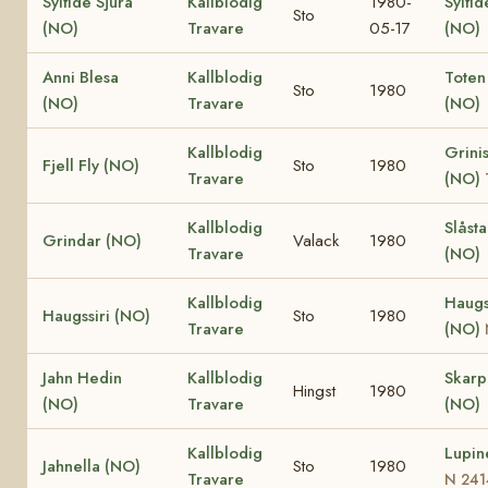
Sylfide Sjura
Kallblodig
1980-
Sylfid
Sto
(NO)
Travare
05-17
(NO)
Anni Blesa
Kallblodig
Toten
Sto
1980
(NO)
Travare
(NO)
Kallblodig
Grinis
Fjell Fly (NO)
Sto
1980
Travare
(NO)
Kallblodig
Slåst
Grindar (NO)
Valack
1980
Travare
(NO)
Kallblodig
Haugs
Haugssiri (NO)
Sto
1980
Travare
(NO)
Jahn Hedin
Kallblodig
Skar
Hingst
1980
(NO)
Travare
(NO)
Kallblodig
Lupin
Jahnella (NO)
Sto
1980
Travare
N 241