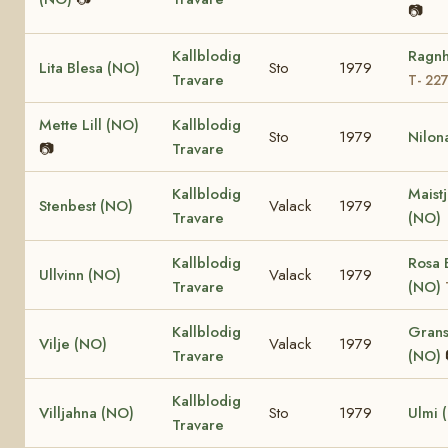
📷
Kallblodig
Ragnh
Lita Blesa (NO)
Sto
1979
Travare
T- 22
Mette Lill (NO)
Kallblodig
Sto
1979
Nilon
📷
Travare
Kallblodig
Maist
Stenbest (NO)
Valack
1979
Travare
(NO)
Kallblodig
Rosa 
Ullvinn (NO)
Valack
1979
Travare
(NO)
Kallblodig
Grans
Vilje (NO)
Valack
1979
Travare
(NO)
Kallblodig
Villjahna (NO)
Sto
1979
Ulmi 
Travare