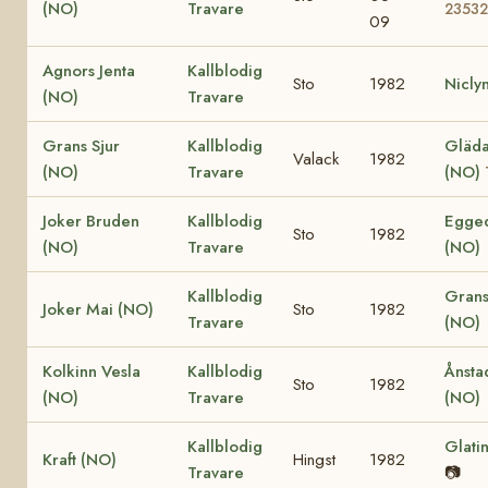
(NO)
Travare
23532
09
Agnors Jenta
Kallblodig
Sto
1982
Nicly
(NO)
Travare
Grans Sjur
Kallblodig
Gläda 
Valack
1982
(NO)
Travare
(NO)
Joker Bruden
Kallblodig
Egged
Sto
1982
(NO)
Travare
(NO)
Kallblodig
Grans
Joker Mai (NO)
Sto
1982
Travare
(NO)
Kolkinn Vesla
Kallblodig
Ånsta
Sto
1982
(NO)
Travare
(NO)
Kallblodig
Glati
Kraft (NO)
Hingst
1982
Travare
📷