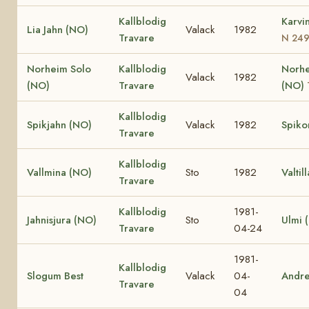
Kallblodig
Karvi
Lia Jahn (NO)
Valack
1982
Travare
N 24
Norheim Solo
Kallblodig
Norhe
Valack
1982
(NO)
Travare
(NO)
Kallblodig
Spikjahn (NO)
Valack
1982
Spiko
Travare
Kallblodig
Vallmina (NO)
Sto
1982
Valtil
Travare
Kallblodig
1981-
Jahnisjura (NO)
Sto
Ulmi 
Travare
04-24
1981-
Kallblodig
Slogum Best
Valack
04-
Andr
Travare
04