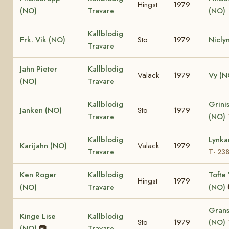
Hingst
1979
(NO)
Travare
(NO)
Kallblodig
Frk. Vik (NO)
Sto
1979
Nicly
Travare
Jahn Pieter
Kallblodig
Valack
1979
Vy (N
(NO)
Travare
Kallblodig
Grinis
Janken (NO)
Sto
1979
Travare
(NO)
Kallblodig
Lynka
Karijahn (NO)
Valack
1979
Travare
T- 23
Ken Roger
Kallblodig
Tofte 
Hingst
1979
(NO)
Travare
(NO)
Grans
Kinge Lise
Kallblodig
Sto
1979
(NO)
(NO)
📷
Travare