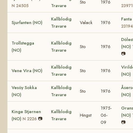
Sto
1976
Travare
N 24505
23971
Kallblodig
Fanta
Sjurfanten (NO)
Valack
1976
Travare
23194
Döles
Trollstegga
Kallblodig
Sto
1976
(NO)
(NO)
Travare
📷
Kallblodig
Viril
Vene Vira (NO)
Sto
1976
Travare
(NO)
Vesöy Sokka
Kallblodig
Åsers
Sto
1976
(NO)
Travare
(NO)
1975-
Grans
Kinge Stjernen
Kallblodig
Hingst
06-
(NO)
(NO)
📷
Travare
N 2226
09
📷