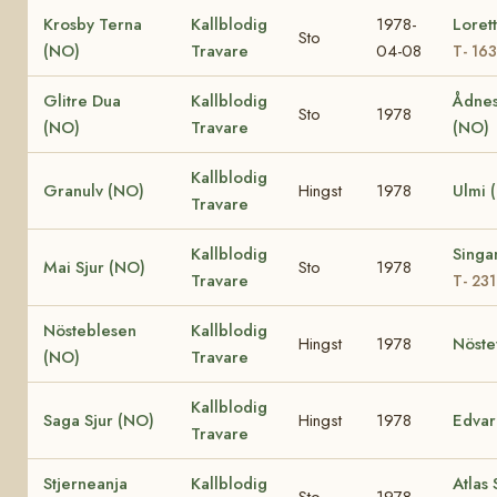
Krosby Terna
Kallblodig
1978-
Loret
Sto
(NO)
Travare
04-08
T- 16
Glitre Dua
Kallblodig
Ådnes
Sto
1978
(NO)
Travare
(NO)
Kallblodig
Granulv (NO)
Hingst
1978
Ulmi 
Travare
Kallblodig
Singa
Mai Sjur (NO)
Sto
1978
Travare
T- 23
Nösteblesen
Kallblodig
Hingst
1978
Nöste
(NO)
Travare
Kallblodig
Saga Sjur (NO)
Hingst
1978
Edvar
Travare
Stjerneanja
Kallblodig
Atlas 
Sto
1978