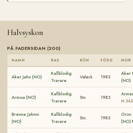
Halvsyskon
PÅ FADERSIDAN (200)
NAMN
RAS
KÖN
FÖDD
MOR
Kallblodig
Aker
Aker Jahn (NO)
Valack
1983
Travare
(NO)
Kallblodig
Arma
Armoa (NO)
Sto
1983
Travare
N 243
Brenne Jahnni
Kallblodig
Grini
Sto
1983
(NO)
Travare
(NO)