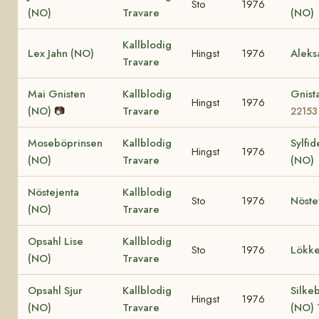
Sto
1976
(NO)
Travare
(NO)
Kallblodig
Lex Jahn (NO)
Hingst
1976
Aleks
Travare
Mai Gnisten
Kallblodig
Gnist
Hingst
1976
(NO)
📷
Travare
22153
Moseböprinsen
Kallblodig
Sylfid
Hingst
1976
(NO)
Travare
(NO)
Nöstejenta
Kallblodig
Sto
1976
Nöste
(NO)
Travare
Opsahl Lise
Kallblodig
Sto
1976
Lökke
(NO)
Travare
Opsahl Sjur
Kallblodig
Silke
Hingst
1976
(NO)
Travare
(NO)