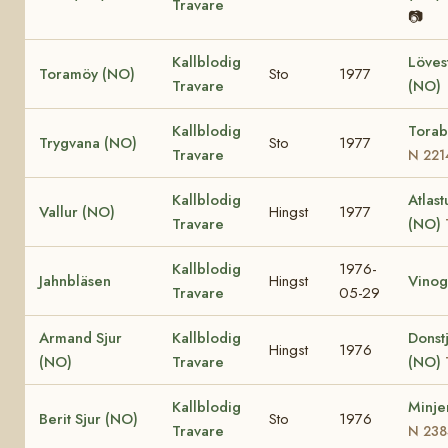
Travare
📷
Kallblodig
Löves
Toramöy (NO)
Sto
1977
Travare
(NO)
Kallblodig
Torab
Trygvana (NO)
Sto
1977
Travare
N 221
Kallblodig
Atlast
Vallur (NO)
Hingst
1977
Travare
(NO)
Kallblodig
1976-
Jahnbläsen
Hingst
Vinog
Travare
05-29
Armand Sjur
Kallblodig
Donst
Hingst
1976
(NO)
Travare
(NO)
Kallblodig
Minje
Berit Sjur (NO)
Sto
1976
Travare
N 238