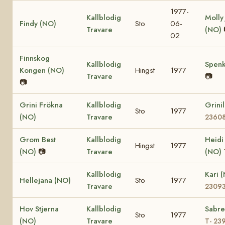
1977-
Kallblodig
Molly
Findy (NO)
Sto
06-
Travare
(NO)
02
Finnskog
Kallblodig
Spenk
Kongen (NO)
Hingst
1977
Travare
📷
📷
Grini Frökna
Kallblodig
Grini
Sto
1977
(NO)
Travare
2360
Grom Best
Kallblodig
Heidi
Hingst
1977
(NO)
📷
Travare
(NO)
Kallblodig
Kari 
Hellejana (NO)
Sto
1977
Travare
2309
Hov Stjerna
Kallblodig
Sabre
Sto
1977
(NO)
Travare
T- 23