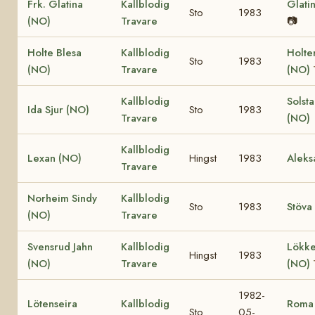
Frk. Glatina
Kallblodig
Glati
Sto
1983
(NO)
Travare
📷
Holte Blesa
Kallblodig
Holte
Sto
1983
(NO)
Travare
(NO)
Kallblodig
Solst
Ida Sjur (NO)
Sto
1983
Travare
(NO)
Kallblodig
Lexan (NO)
Hingst
1983
Aleks
Travare
Norheim Sindy
Kallblodig
Sto
1983
Stöva
(NO)
Travare
Svensrud Jahn
Kallblodig
Lökke
Hingst
1983
(NO)
Travare
(NO)
1982-
Lötenseira
Kallblodig
Roma
Sto
05-