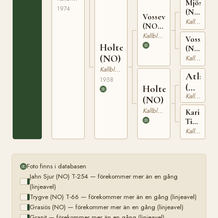
Mjösvinn
24089
1974
(NO)
Vossevinn
T-
Kallblodig Travare
(NO)
171
N 1867
Kallblodig Travare
Vossedua
Holtedokka
(NO)
N
(NO)
Kallblodig Travare
21488
Kallblodig Travare
Atlas
1958
(NO)
Holtejenta
Kallblodig Travare
T-
(NO)
164
Kallblodig Travare
Kari
Tideman
(NO)
Kallblodig Travare
T-
941
Foto finns i databasen
Jahn Sjur (NO) T-254 — förekommer mer än en gång
(linjeavel)
Trygve (NO) T-66 — förekommer mer än en gång (linjeavel)
Grasiös (NO) — förekommer mer än en gång (linjeavel)
Granit — förekommer mer än en gång (linjeavel)