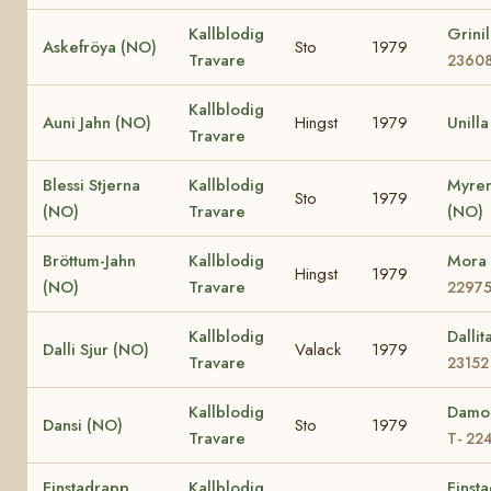
Kallblodig
Grini
Askefröya (NO)
Sto
1979
Travare
2360
Kallblodig
Auni Jahn (NO)
Hingst
1979
Unill
Travare
Blessi Stjerna
Kallblodig
Myren
Sto
1979
(NO)
Travare
(NO)
Bröttum-Jahn
Kallblodig
Mora
Hingst
1979
(NO)
Travare
2297
Kallblodig
Dalli
Dalli Sjur (NO)
Valack
1979
Travare
23152
Kallblodig
Damo
Dansi (NO)
Sto
1979
Travare
T- 22
Finstadrapp
Kallblodig
Finsta