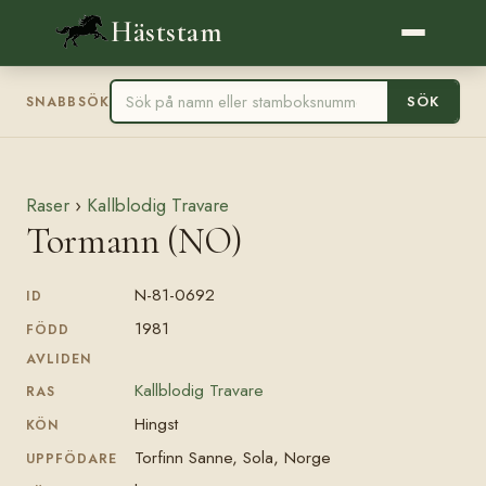
Häststam
SÖK
SNABBSÖK
Raser
›
Kallblodig Travare
Tormann (NO)
N-81-0692
ID
1981
FÖDD
AVLIDEN
Kallblodig Travare
RAS
Hingst
KÖN
Torfinn Sanne, Sola, Norge
UPPFÖDARE