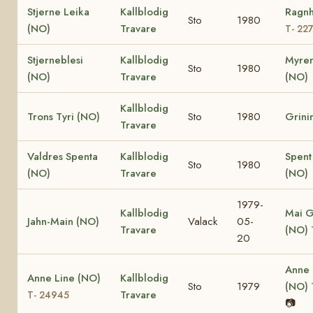
Stjerne Leika
Kallblodig
Ragnh
Sto
1980
(NO)
Travare
T- 22
Stjerneblesi
Kallblodig
Myren
Sto
1980
(NO)
Travare
(NO)
Kallblodig
Trons Tyri (NO)
Sto
1980
Grini
Travare
Valdres Spenta
Kallblodig
Spent
Sto
1980
(NO)
Travare
(NO)
1979-
Kallblodig
Mai G
Jahn-Main (NO)
Valack
05-
Travare
(NO)
20
Anne
Anne Line (NO)
Kallblodig
Sto
1979
(NO)
Travare
T- 24945
📷