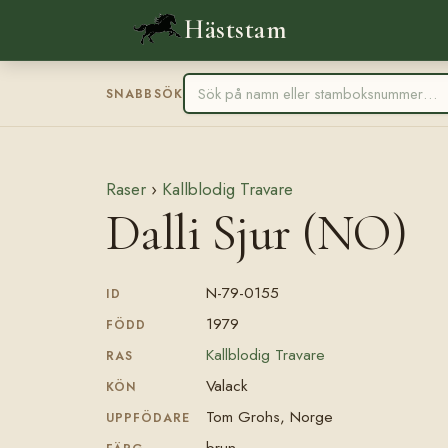
Häststam
SNABBSÖK
Raser
›
Kallblodig Travare
Dalli Sjur (NO)
N-79-0155
ID
1979
FÖDD
Kallblodig Travare
RAS
Valack
KÖN
Tom Grohs, Norge
UPPFÖDARE
brun