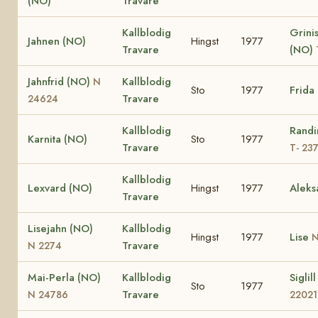
(NO)
Travare
Kallblodig
Grinis
Jahnen (NO)
Hingst
1977
Travare
(NO)
Jahnfrid (NO)
Kallblodig
N
Sto
1977
Frida
Travare
24624
Kallblodig
Randi
Karnita (NO)
Sto
1977
Travare
T- 23
Kallblodig
Lexvard (NO)
Hingst
1977
Aleks
Travare
Lisejahn (NO)
Kallblodig
Hingst
1977
Lise
N
Travare
N 2274
Mai-Perla (NO)
Kallblodig
Siglil
Sto
1977
Travare
N 24786
22021