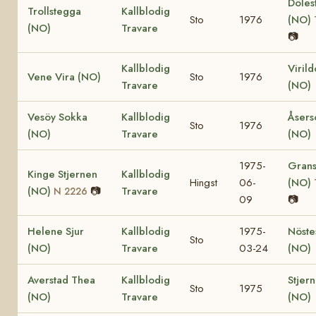
Döles
Trollstegga
Kallblodig
Sto
1976
(NO)
(NO)
Travare
📷
Kallblodig
Viril
Vene Vira (NO)
Sto
1976
Travare
(NO)
Vesöy Sokka
Kallblodig
Åsers
Sto
1976
(NO)
Travare
(NO)
1975-
Grans
Kinge Stjernen
Kallblodig
Hingst
06-
(NO)
(NO)
📷
Travare
N 2226
09
📷
Helene Sjur
Kallblodig
1975-
Nöste
Sto
(NO)
Travare
03-24
(NO)
Averstad Thea
Kallblodig
Stjer
Sto
1975
(NO)
Travare
(NO)