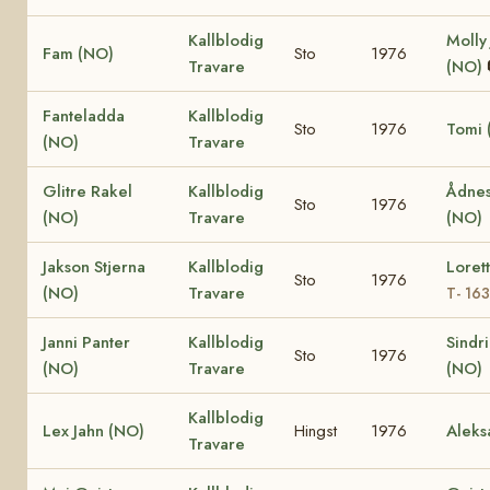
Kallblodig
Molly
Fam (NO)
Sto
1976
Travare
(NO)
Fanteladda
Kallblodig
Sto
1976
Tomi 
(NO)
Travare
Glitre Rakel
Kallblodig
Ådnes
Sto
1976
(NO)
Travare
(NO)
Jakson Stjerna
Kallblodig
Loret
Sto
1976
(NO)
Travare
T- 16
Janni Panter
Kallblodig
Sindr
Sto
1976
(NO)
Travare
(NO)
Kallblodig
Lex Jahn (NO)
Hingst
1976
Aleks
Travare