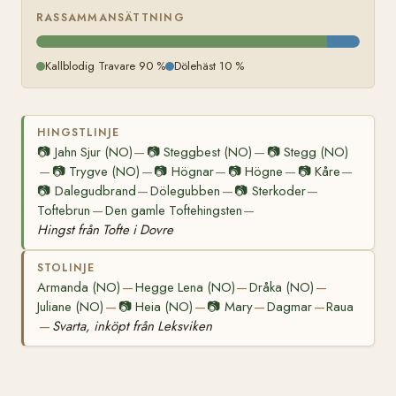
RASSAMMANSÄTTNING
Kallblodig Travare 90 %
Dölehäst 10 %
HINGSTLINJE
📷
Jahn Sjur (NO)
📷
Steggbest (NO)
📷
Stegg (NO)
—
—
📷
Trygve (NO)
📷
Högnar
📷
Högne
📷
Kåre
—
—
—
—
—
📷
Dalegudbrand
Dölegubben
📷
Sterkoder
—
—
—
Toftebrun
Den gamle Toftehingsten
—
—
Hingst från Tofte i Dovre
STOLINJE
Armanda (NO)
Hegge Lena (NO)
Dråka (NO)
—
—
—
Juliane (NO)
📷
Heia (NO)
📷
Mary
Dagmar
Raua
—
—
—
—
Svarta, inköpt från Leksviken
—