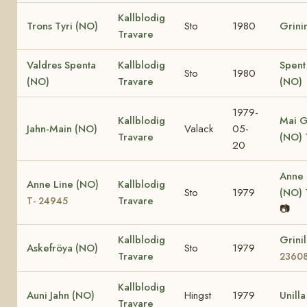
Kallblodig
Trons Tyri (NO)
Sto
1980
Grini
Travare
Valdres Spenta
Kallblodig
Spent
Sto
1980
(NO)
Travare
(NO)
1979-
Kallblodig
Mai G
Jahn-Main (NO)
Valack
05-
Travare
(NO)
20
Anne
Anne Line (NO)
Kallblodig
Sto
1979
(NO)
Travare
T- 24945
📷
Kallblodig
Grini
Askefröya (NO)
Sto
1979
Travare
2360
Kallblodig
Auni Jahn (NO)
Hingst
1979
Unill
Travare