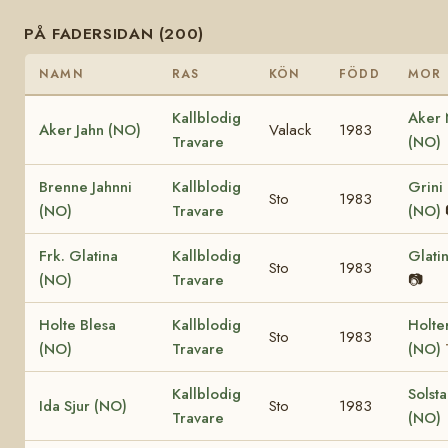
PÅ FADERSIDAN (200)
NAMN
RAS
KÖN
FÖDD
MOR
Kallblodig
Aker
Aker Jahn (NO)
Valack
1983
Travare
(NO)
Brenne Jahnni
Kallblodig
Grini
Sto
1983
(NO)
Travare
(NO)
Frk. Glatina
Kallblodig
Glati
Sto
1983
(NO)
Travare
📷
Holte Blesa
Kallblodig
Holte
Sto
1983
(NO)
Travare
(NO)
Kallblodig
Solst
Ida Sjur (NO)
Sto
1983
Travare
(NO)