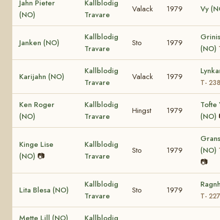
Jahn Pieter
Kallblodig
Valack
1979
Vy (N
(NO)
Travare
Kallblodig
Grinis
Janken (NO)
Sto
1979
Travare
(NO)
Kallblodig
Lynka
Karijahn (NO)
Valack
1979
Travare
T- 23
Ken Roger
Kallblodig
Tofte 
Hingst
1979
(NO)
Travare
(NO)
Grans
Kinge Lise
Kallblodig
Sto
1979
(NO)
(NO)
📷
Travare
📷
Kallblodig
Ragnh
Lita Blesa (NO)
Sto
1979
Travare
T- 22
Mette Lill (NO)
Kallblodig