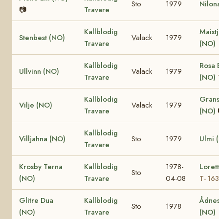
Sto
1979
Nilon
📷
Travare
Kallblodig
Maist
Stenbest (NO)
Valack
1979
Travare
(NO)
Kallblodig
Rosa 
Ullvinn (NO)
Valack
1979
Travare
(NO)
Kallblodig
Grans
Vilje (NO)
Valack
1979
Travare
(NO)
Kallblodig
Villjahna (NO)
Sto
1979
Ulmi 
Travare
Krosby Terna
Kallblodig
1978-
Loret
Sto
(NO)
Travare
04-08
T- 16
Glitre Dua
Kallblodig
Ådnes
Sto
1978
(NO)
Travare
(NO)