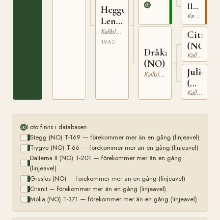
169
II
Hegge
(NO)
Kallblodig Travare
Lena
T-
(NO)
Kallblodig Travare
Citroen
201
1963
(NO)
Dråka
Kallblodig Travare
(NO)
Juliane
Kallblodig Travare
(NO)
Kallblodig Travare
T-
437
Foto finns i databasen
Stegg (NO) T-169 — förekommer mer än en gång (linjeavel)
Trygve (NO) T-66 — förekommer mer än en gång (linjeavel)
Dalterna II (NO) T-201 — förekommer mer än en gång
(linjeavel)
Grasiös (NO) — förekommer mer än en gång (linjeavel)
Granit — förekommer mer än en gång (linjeavel)
Molla (NO) T-371 — förekommer mer än en gång (linjeavel)