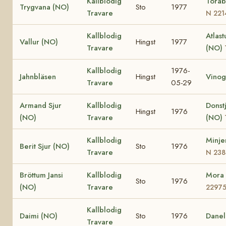
Kallblodig
Torab
Trygvana (NO)
Sto
1977
Travare
N 221
Kallblodig
Atlast
Vallur (NO)
Hingst
1977
Travare
(NO)
Kallblodig
1976-
Jahnbläsen
Hingst
Vinog
Travare
05-29
Armand Sjur
Kallblodig
Donst
Hingst
1976
(NO)
Travare
(NO)
Kallblodig
Minje
Berit Sjur (NO)
Sto
1976
Travare
N 238
Bröttum Jansi
Kallblodig
Mora
Sto
1976
(NO)
Travare
2297
Kallblodig
Daimi (NO)
Sto
1976
Danel
Travare