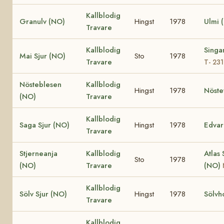
Kallblodig
Granulv (NO)
Hingst
1978
Ulmi 
Travare
Kallblodig
Singa
Mai Sjur (NO)
Sto
1978
Travare
T- 23
Nösteblesen
Kallblodig
Hingst
1978
Nöste
(NO)
Travare
Kallblodig
Saga Sjur (NO)
Hingst
1978
Edvar
Travare
Stjerneanja
Kallblodig
Atlas 
Sto
1978
(NO)
Travare
(NO)
Kallblodig
Sölv Sjur (NO)
Hingst
1978
Sölvh
Travare
Kallblodig