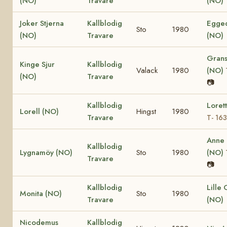
(NO)
Travare
(NO)
Joker Stjerna
Kallblodig
Egged
Sto
1980
(NO)
Travare
(NO)
Grans
Kinge Sjur
Kallblodig
Valack
1980
(NO)
(NO)
Travare
📷
Kallblodig
Loret
Lorell (NO)
Hingst
1980
Travare
T- 16
Anne
Kallblodig
Lygnamöy (NO)
Sto
1980
(NO)
Travare
📷
Kallblodig
Lille
Monita (NO)
Sto
1980
Travare
(NO)
Nicodemus
Kallblodig