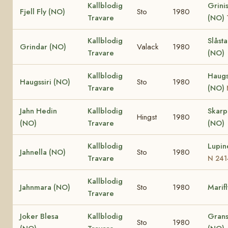
Kallblodig
Grinis
Fjell Fly (NO)
Sto
1980
Travare
(NO)
Kallblodig
Slåst
Grindar (NO)
Valack
1980
Travare
(NO)
Kallblodig
Haugs
Haugssiri (NO)
Sto
1980
Travare
(NO)
Jahn Hedin
Kallblodig
Skar
Hingst
1980
(NO)
Travare
(NO)
Kallblodig
Lupin
Jahnella (NO)
Sto
1980
Travare
N 241
Kallblodig
Jahnmara (NO)
Sto
1980
Marif
Travare
Joker Blesa
Kallblodig
Grans
Sto
1980