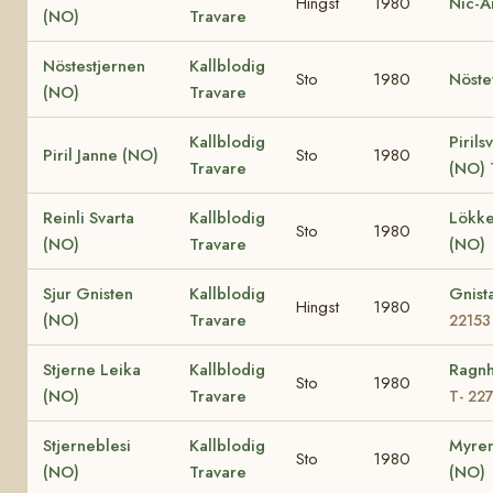
Hingst
1980
Nic-A
(NO)
Travare
Nöstestjernen
Kallblodig
Sto
1980
Nöste
(NO)
Travare
Kallblodig
Pirils
Piril Janne (NO)
Sto
1980
Travare
(NO)
Reinli Svarta
Kallblodig
Lökke
Sto
1980
(NO)
Travare
(NO)
Sjur Gnisten
Kallblodig
Gnist
Hingst
1980
(NO)
Travare
22153
Stjerne Leika
Kallblodig
Ragnh
Sto
1980
(NO)
Travare
T- 22
Stjerneblesi
Kallblodig
Myren
Sto
1980
(NO)
Travare
(NO)