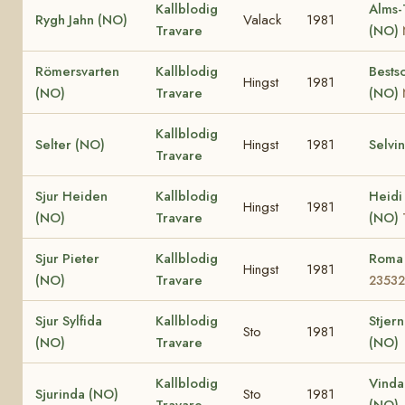
Kallblodig
Alms-
Rygh Jahn (NO)
Valack
1981
Travare
(NO)
Römersvarten
Kallblodig
Bests
Hingst
1981
(NO)
Travare
(NO)
Kallblodig
Selter (NO)
Hingst
1981
Selvi
Travare
Sjur Heiden
Kallblodig
Heidi
Hingst
1981
(NO)
Travare
(NO)
Sjur Pieter
Kallblodig
Roma
Hingst
1981
(NO)
Travare
23532
Sjur Sylfida
Kallblodig
Stjern
Sto
1981
(NO)
Travare
(NO)
Kallblodig
Vinda
Sjurinda (NO)
Sto
1981
Travare
(NO)