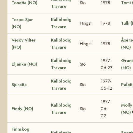
Tonetta (NO)
Sto
1978
Tomi 
Travare
Torpe-Sjur
Kallblodig
Hingst
1978
Tulli 
(NO)
Travare
Vesöy Vilter
Kallblodig
Åsers
Hingst
1978
(NO)
Travare
(NO)
Kallblodig
1977-
Grans
Eljanka (NO)
Sto
Travare
06-27
(NO)
Kallblodig
1977-
Sjuretta
Sto
Palett
Travare
06-12
1977-
Kallblodig
Molly
Findy (NO)
Sto
06-
Travare
(NO)
02
Finnskog
Kallblodig
Spenk