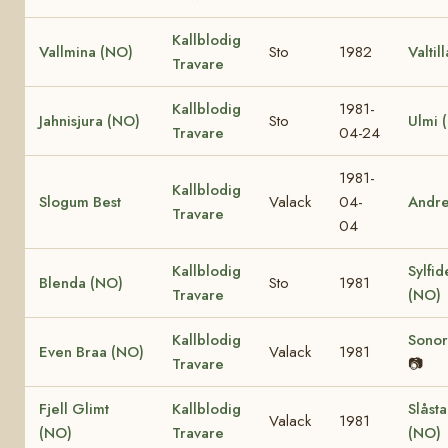
Kallblodig
Vallmina (NO)
Sto
1982
Valtil
Travare
Kallblodig
1981-
Jahnisjura (NO)
Sto
Ulmi 
Travare
04-24
1981-
Kallblodig
Slogum Best
Valack
04-
Andr
Travare
04
Kallblodig
Sylfid
Blenda (NO)
Sto
1981
Travare
(NO)
Kallblodig
Sonor
Even Braa (NO)
Valack
1981
Travare
📷
Fjell Glimt
Kallblodig
Slåst
Valack
1981
(NO)
Travare
(NO)