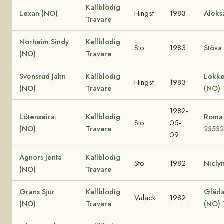
Kallblodig
Lexan (NO)
Hingst
1983
Aleks
Travare
Norheim Sindy
Kallblodig
Sto
1983
Stöva
(NO)
Travare
Svensrud Jahn
Kallblodig
Lökke
Hingst
1983
(NO)
Travare
(NO)
1982-
Lötenseira
Kallblodig
Roma
Sto
05-
(NO)
Travare
23532
09
Agnors Jenta
Kallblodig
Sto
1982
Nicly
(NO)
Travare
Grans Sjur
Kallblodig
Gläda 
Valack
1982
(NO)
Travare
(NO)