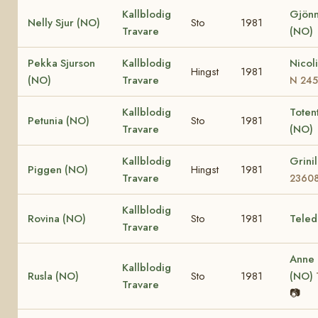
Kallblodig
Gjönn
Nelly Sjur (NO)
Sto
1981
Travare
(NO)
Pekka Sjurson
Kallblodig
Nicol
Hingst
1981
(NO)
Travare
N 24
Kallblodig
Totent
Petunia (NO)
Sto
1981
Travare
(NO)
Kallblodig
Grini
Piggen (NO)
Hingst
1981
Travare
2360
Kallblodig
Rovina (NO)
Sto
1981
Teled
Travare
Anne
Kallblodig
Rusla (NO)
Sto
1981
(NO)
Travare
📷