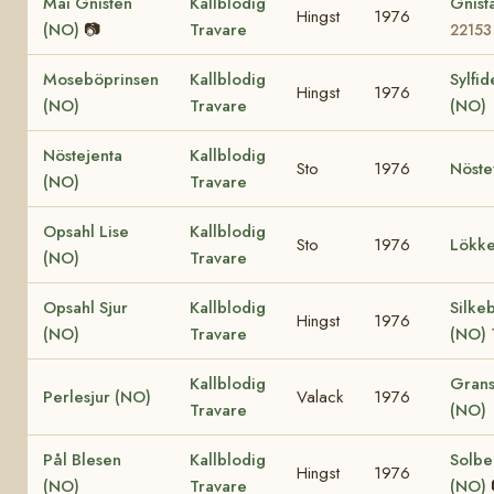
Mai Gnisten
Kallblodig
Gnist
Hingst
1976
(NO)
📷
Travare
22153
Moseböprinsen
Kallblodig
Sylfid
Hingst
1976
(NO)
Travare
(NO)
Nöstejenta
Kallblodig
Sto
1976
Nöste
(NO)
Travare
Opsahl Lise
Kallblodig
Sto
1976
Lökke
(NO)
Travare
Opsahl Sjur
Kallblodig
Silke
Hingst
1976
(NO)
Travare
(NO)
Kallblodig
Grans
Perlesjur (NO)
Valack
1976
Travare
(NO)
Pål Blesen
Kallblodig
Solbe
Hingst
1976
(NO)
Travare
(NO)