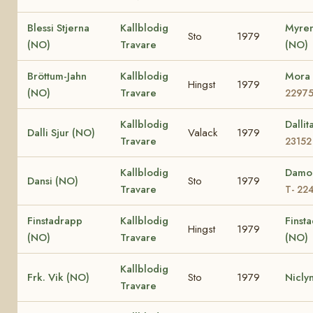
Blessi Stjerna
Kallblodig
Myren
Sto
1979
(NO)
Travare
(NO)
Bröttum-Jahn
Kallblodig
Mora
Hingst
1979
(NO)
Travare
2297
Kallblodig
Dalli
Dalli Sjur (NO)
Valack
1979
Travare
23152
Kallblodig
Damo
Dansi (NO)
Sto
1979
Travare
T- 22
Finstadrapp
Kallblodig
Finsta
Hingst
1979
(NO)
Travare
(NO)
Kallblodig
Frk. Vik (NO)
Sto
1979
Nicly
Travare