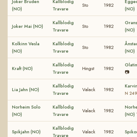
Joker Bruden
Kallblodig
Egged
Sto
1982
(NO)
Travare
(NO)
Kallblodig
Grans
Joker Mai (NO)
Sto
1982
Travare
(NO)
Kolkinn Vesla
Kallblodig
Ånsta
Sto
1982
(NO)
Travare
(NO)
Kallblodig
Glati
Kraft (NO)
Hingst
1982
Travare
📷
Kallblodig
Karvi
Lia Jahn (NO)
Valack
1982
Travare
N 24
Norheim Solo
Kallblodig
Norhe
Valack
1982
(NO)
Travare
(NO)
Kallblodig
Spikjahn (NO)
Valack
1982
Spiko
Travare