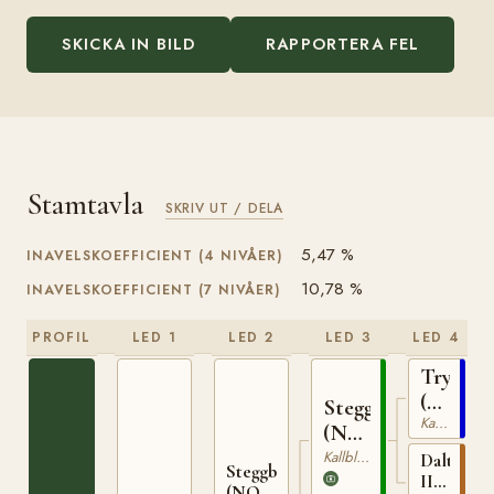
SKICKA IN BILD
RAPPORTERA FEL
Stamtavla
SKRIV UT / DELA
5,47 %
INAVELSKOEFFICIENT (4 NIVÅER)
10,78 %
INAVELSKOEFFICIENT (7 NIVÅER)
PROFIL
LED 1
LED 2
LED 3
LED 4
Trygve
(NO)
Stegg
Kallblodig Travare
T-
(NO)
66
T-
Kallblodig Travare
Dalterna
Steggbest
169
II
(NO)