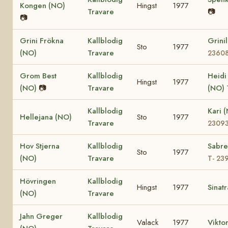
Kongen (NO)
Hingst
1977
Travare
📷
📷
Grini Frökna
Kallblodig
Grini
Sto
1977
(NO)
Travare
2360
Grom Best
Kallblodig
Heidi
Hingst
1977
(NO)
📷
Travare
(NO)
Kallblodig
Kari 
Hellejana (NO)
Sto
1977
Travare
2309
Hov Stjerna
Kallblodig
Sabre
Sto
1977
(NO)
Travare
T- 23
Hövringen
Kallblodig
Hingst
1977
Sinat
(NO)
Travare
Jahn Greger
Kallblodig
Valack
1977
Vikto