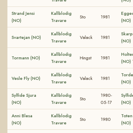
Strand Jensi
Kallblodig
Egged
Sto
1981
(NO)
Travare
(NO)
Kallblodig
Skar
Svartejan (NO)
Valack
1981
Travare
(NO)
Kallblodig
Holte
Tormann (NO)
Hingst
1981
Travare
(NO)
Kallblodig
Torden
Vesle Fly (NO)
Valack
1981
Travare
(NO)
Sylfide Sjura
Kallblodig
1980-
Sylfid
Sto
(NO)
Travare
05-17
(NO)
Anni Blesa
Kallblodig
Toten
Sto
1980
(NO)
Travare
(NO)