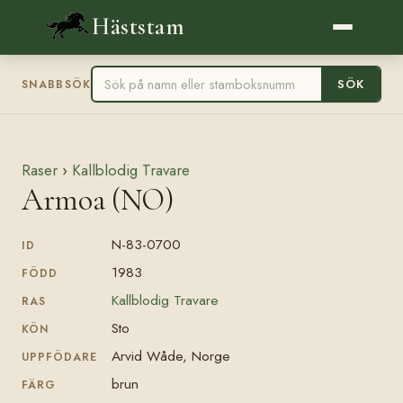
Häststam
SÖK
SNABBSÖK
Raser
›
Kallblodig Travare
Armoa (NO)
N-83-0700
ID
1983
FÖDD
Kallblodig Travare
RAS
Sto
KÖN
Arvid Wåde, Norge
UPPFÖDARE
brun
FÄRG