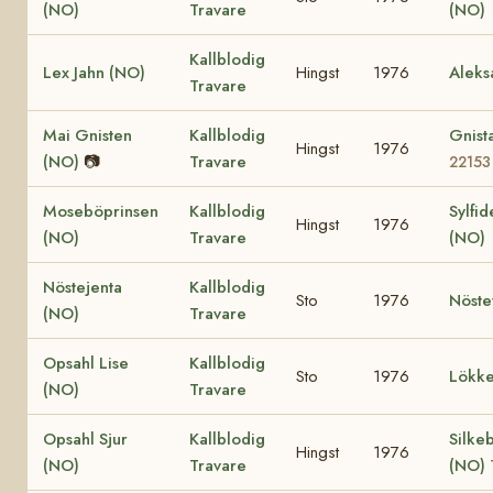
(NO)
Travare
(NO)
Kallblodig
Lex Jahn (NO)
Hingst
1976
Aleks
Travare
Mai Gnisten
Kallblodig
Gnist
Hingst
1976
(NO)
📷
Travare
22153
Moseböprinsen
Kallblodig
Sylfid
Hingst
1976
(NO)
Travare
(NO)
Nöstejenta
Kallblodig
Sto
1976
Nöste
(NO)
Travare
Opsahl Lise
Kallblodig
Sto
1976
Lökke
(NO)
Travare
Opsahl Sjur
Kallblodig
Silke
Hingst
1976
(NO)
Travare
(NO)