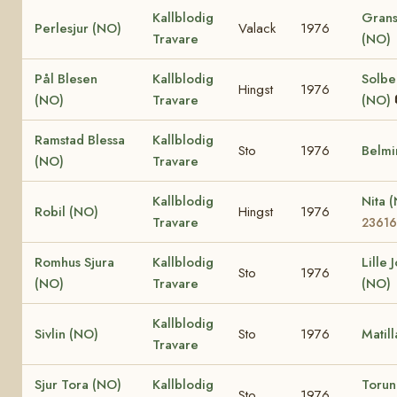
Kallblodig
Grans
Perlesjur (NO)
Valack
1976
Travare
(NO)
Pål Blesen
Kallblodig
Solbe
Hingst
1976
(NO)
Travare
(NO)
Ramstad Blessa
Kallblodig
Sto
1976
Belmi
(NO)
Travare
Kallblodig
Nita 
Robil (NO)
Hingst
1976
Travare
23616
Romhus Sjura
Kallblodig
Lille 
Sto
1976
(NO)
Travare
(NO)
Kallblodig
Sivlin (NO)
Sto
1976
Matil
Travare
Sjur Tora (NO)
Kallblodig
Toru
Sto
1976