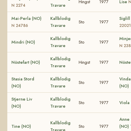
Hingst
1977
Lise
N
Travare
N 2274
Mai-Perla (NO)
Kallblodig
Siglil
Sto
1977
Travare
N 24786
22021
Kallblodig
Minje
Mindri (NO)
Sto
1977
Travare
N 238
Kallblodig
Nöstefart (NO)
Hingst
1977
Nöste
Travare
Stasia Stord
Kallblodig
Vinda
Sto
1977
(NO)
Travare
(NO)
Stjerne Liv
Kallblodig
Sto
1977
Viola
(NO)
Travare
Anne
Kallblodig
Tine (NO)
Sto
1977
(NO)
Travare