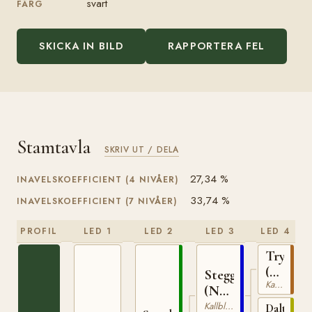
svart
FÄRG
SKICKA IN BILD
RAPPORTERA FEL
Stamtavla
SKRIV UT / DELA
27,34 %
INAVELSKOEFFICIENT (4 NIVÅER)
33,74 %
INAVELSKOEFFICIENT (7 NIVÅER)
PROFIL
LED 1
LED 2
LED 3
LED 4
Trygve
(NO)
Stegg
Kallblodig Travare
T-
(NO)
66
T-
Kallblodig Travare
Dalterna