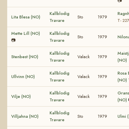
📷
Kallblodig
Ragnh
Lita Blesa (NO)
Sto
1979
Travare
T- 22
Mette Lill (NO)
Kallblodig
Sto
1979
Nilon
📷
Travare
Kallblodig
Maist
Stenbest (NO)
Valack
1979
Travare
(NO)
Kallblodig
Rosa 
Ullvinn (NO)
Valack
1979
Travare
(NO)
Kallblodig
Grans
Vilje (NO)
Valack
1979
Travare
(NO)
Kallblodig
Villjahna (NO)
Sto
1979
Ulmi 
Travare