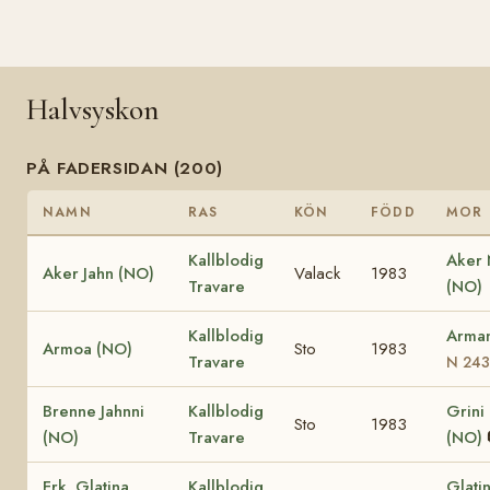
Halvsyskon
PÅ FADERSIDAN (200)
NAMN
RAS
KÖN
FÖDD
MOR
Kallblodig
Aker
Aker Jahn (NO)
Valack
1983
Travare
(NO)
Kallblodig
Arma
Armoa (NO)
Sto
1983
Travare
N 243
Brenne Jahnni
Kallblodig
Grini
Sto
1983
(NO)
Travare
(NO)
Frk. Glatina
Kallblodig
Glati