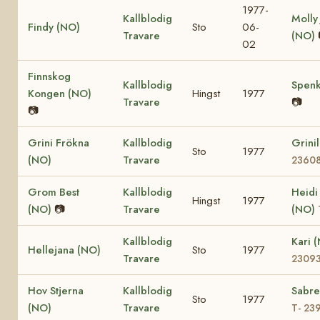
1977-
Kallblodig
Molly
Findy (NO)
Sto
06-
Travare
(NO)
02
Finnskog
Kallblodig
Spenk
Kongen (NO)
Hingst
1977
Travare
📷
📷
Grini Frökna
Kallblodig
Grini
Sto
1977
(NO)
Travare
2360
Grom Best
Kallblodig
Heidi
Hingst
1977
(NO)
📷
Travare
(NO)
Kallblodig
Kari 
Hellejana (NO)
Sto
1977
Travare
2309
Hov Stjerna
Kallblodig
Sabre
Sto
1977
(NO)
Travare
T- 23