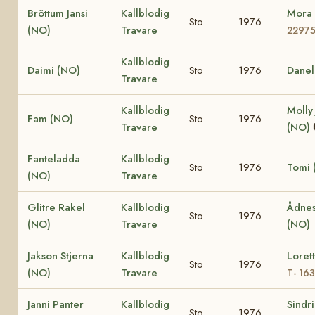
Bröttum Jansi
Kallblodig
Mora
Sto
1976
(NO)
Travare
2297
Kallblodig
Daimi (NO)
Sto
1976
Danel
Travare
Kallblodig
Molly
Fam (NO)
Sto
1976
Travare
(NO)
Fanteladda
Kallblodig
Sto
1976
Tomi 
(NO)
Travare
Glitre Rakel
Kallblodig
Ådnes
Sto
1976
(NO)
Travare
(NO)
Jakson Stjerna
Kallblodig
Loret
Sto
1976
(NO)
Travare
T- 16
Janni Panter
Kallblodig
Sindr
Sto
1976