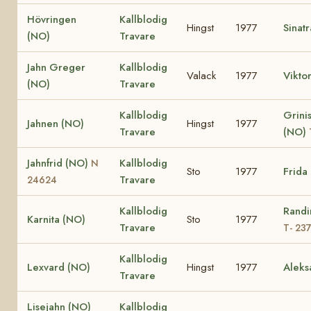
Hövringen
Kallblodig
Hingst
1977
Sinat
(NO)
Travare
Jahn Greger
Kallblodig
Valack
1977
Vikto
(NO)
Travare
Kallblodig
Grinis
Jahnen (NO)
Hingst
1977
Travare
(NO)
Jahnfrid (NO)
Kallblodig
N
Sto
1977
Frida
Travare
24624
Kallblodig
Randi
Karnita (NO)
Sto
1977
Travare
T- 23
Kallblodig
Lexvard (NO)
Hingst
1977
Aleks
Travare
Lisejahn (NO)
Kallblodig