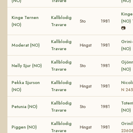
(NO)
Travare
(NO)
Kinge
Kinge Ternen
Kallblodig
Sto
1981
(NO)
(NO)
Travare
📷
Kallblodig
Grini
Moderat (NO)
Hingst
1981
Travare
(NO)
Kallblodig
Gjönn
Nelly Sjur (NO)
Sto
1981
Travare
(NO)
Pekka Sjurson
Kallblodig
Nicol
Hingst
1981
(NO)
Travare
N 24
Kallblodig
Totent
Petunia (NO)
Sto
1981
Travare
(NO)
Kallblodig
Grini
Piggen (NO)
Hingst
1981
Travare
2360