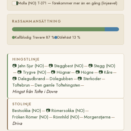
Molla (NO) T-371 — förekommer mer än en gång (linjeavel)
RASSAMMANSÄTTNING
Kallblodig Travare 87 %
Dölehäst 13 %
HINGSTLINJE
📷
Jahn Sjur (NO)
📷
Steggbest (NO)
📷
Stegg (NO)
—
—
📷
Trygve (NO)
📷
Högnar
📷
Högne
📷
Kåre
—
—
—
—
—
📷
Dalegudbrand
Dölegubben
📷
Sterkoder
—
—
—
Toftebrun
Den gamle Toftehingsten
—
—
Hingst från Tofte i Dovre
STOLINJE
Bestsokka (NO)
📷
Römersokka (NO)
—
—
Fröken Römer (NO)
Rönnhild (NO)
Morgenstjerna
—
—
—
Driva