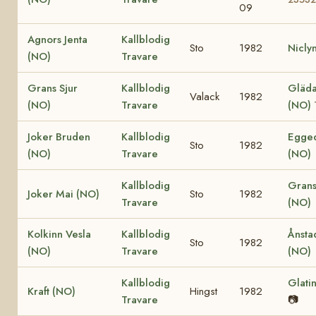
09
Agnors Jenta
Kallblodig
Sto
1982
Nicly
(NO)
Travare
Grans Sjur
Kallblodig
Gläda 
Valack
1982
(NO)
Travare
(NO)
Joker Bruden
Kallblodig
Egged
Sto
1982
(NO)
Travare
(NO)
Kallblodig
Grans
Joker Mai (NO)
Sto
1982
Travare
(NO)
Kolkinn Vesla
Kallblodig
Ånsta
Sto
1982
(NO)
Travare
(NO)
Kallblodig
Glati
Kraft (NO)
Hingst
1982
Travare
📷