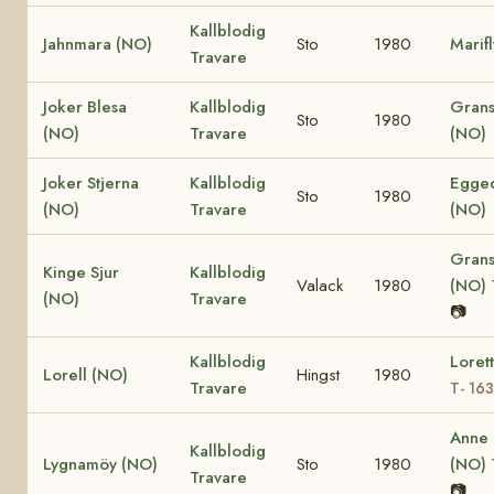
Kallblodig
Jahnmara (NO)
Sto
1980
Marif
Travare
Joker Blesa
Kallblodig
Grans
Sto
1980
(NO)
Travare
(NO)
Joker Stjerna
Kallblodig
Egged
Sto
1980
(NO)
Travare
(NO)
Grans
Kinge Sjur
Kallblodig
Valack
1980
(NO)
(NO)
Travare
📷
Kallblodig
Loret
Lorell (NO)
Hingst
1980
Travare
T- 16
Anne
Kallblodig
Lygnamöy (NO)
Sto
1980
(NO)
Travare
📷