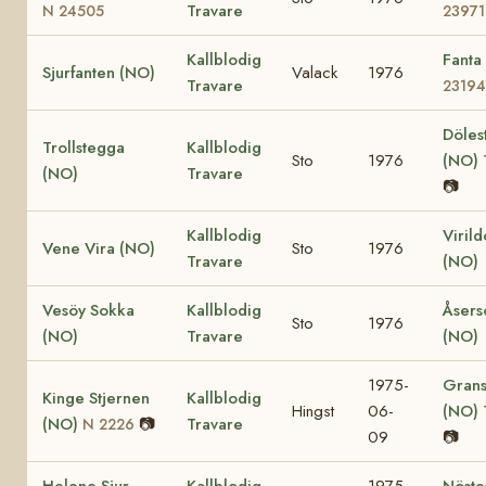
Travare
N 24505
23971
Kallblodig
Fanta
Sjurfanten (NO)
Valack
1976
Travare
23194
Döles
Trollstegga
Kallblodig
Sto
1976
(NO)
(NO)
Travare
📷
Kallblodig
Viril
Vene Vira (NO)
Sto
1976
Travare
(NO)
Vesöy Sokka
Kallblodig
Åsers
Sto
1976
(NO)
Travare
(NO)
1975-
Grans
Kinge Stjernen
Kallblodig
Hingst
06-
(NO)
(NO)
📷
Travare
N 2226
09
📷
Helene Sjur
Kallblodig
1975-
Nöste