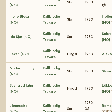
Sto
1983
(NO)
Travare
📷
Holte Blesa
Kallblodig
Holte
Sto
1983
(NO)
Travare
(NO)
Kallblodig
Solst
Ida Sjur (NO)
Sto
1983
Travare
(NO)
Kallblodig
Lexan (NO)
Hingst
1983
Aleks
Travare
Norheim Sindy
Kallblodig
Sto
1983
Stöva
(NO)
Travare
Svensrud Jahn
Kallblodig
Lökke
Hingst
1983
(NO)
Travare
(NO)
1982-
Lötenseira
Kallblodig
Roma
Sto
05-
(NO)
Travare
23532