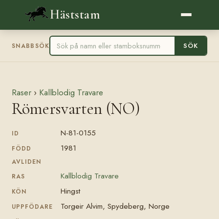
Häststam
SÖK
SNABBSÖK
Raser
›
Kallblodig Travare
Römersvarten (NO)
N-81-0155
ID
1981
FÖDD
AVLIDEN
Kallblodig Travare
RAS
Hingst
KÖN
Torgeir Alvim, Spydeberg, Norge
UPPFÖDARE