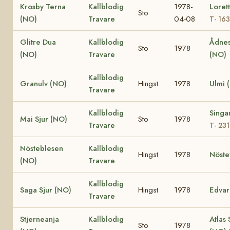
Krosby Terna
Kallblodig
1978-
Loret
Sto
(NO)
Travare
04-08
T- 16
Glitre Dua
Kallblodig
Ådnes
Sto
1978
(NO)
Travare
(NO)
Kallblodig
Granulv (NO)
Hingst
1978
Ulmi 
Travare
Kallblodig
Singa
Mai Sjur (NO)
Sto
1978
Travare
T- 23
Nösteblesen
Kallblodig
Hingst
1978
Nöste
(NO)
Travare
Kallblodig
Saga Sjur (NO)
Hingst
1978
Edvar
Travare
Stjerneanja
Kallblodig
Atlas 
Sto
1978