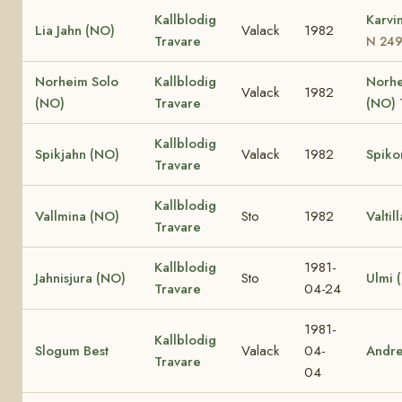
Kallblodig
Karvi
Lia Jahn (NO)
Valack
1982
Travare
N 24
Norheim Solo
Kallblodig
Norhe
Valack
1982
(NO)
Travare
(NO)
Kallblodig
Spikjahn (NO)
Valack
1982
Spiko
Travare
Kallblodig
Vallmina (NO)
Sto
1982
Valtil
Travare
Kallblodig
1981-
Jahnisjura (NO)
Sto
Ulmi 
Travare
04-24
1981-
Kallblodig
Slogum Best
Valack
04-
Andr
Travare
04