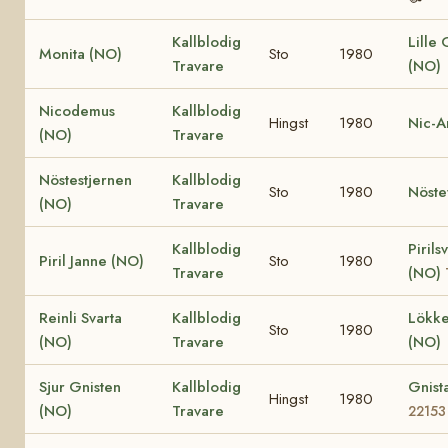
Kallblodig
Lille
Monita (NO)
Sto
1980
Travare
(NO)
Nicodemus
Kallblodig
Hingst
1980
Nic-A
(NO)
Travare
Nöstestjernen
Kallblodig
Sto
1980
Nöste
(NO)
Travare
Kallblodig
Pirils
Piril Janne (NO)
Sto
1980
Travare
(NO)
Reinli Svarta
Kallblodig
Lökke
Sto
1980
(NO)
Travare
(NO)
Sjur Gnisten
Kallblodig
Gnist
Hingst
1980
(NO)
Travare
22153