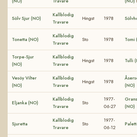
(NO)
Travare
(NO)
Kallblodig
Sölv Sjur (NO)
Hingst
1978
Sölvh
Travare
Kallblodig
Tonetta (NO)
Sto
1978
Tomi 
Travare
Torpe-Sjur
Kallblodig
Hingst
1978
Tulli 
(NO)
Travare
Vesöy Vilter
Kallblodig
Åsers
Hingst
1978
(NO)
Travare
(NO)
Kallblodig
1977-
Grans
Eljanka (NO)
Sto
Travare
06-27
(NO)
Kallblodig
1977-
Sjuretta
Sto
Palett
Travare
06-12