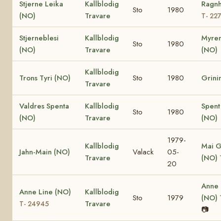
Stjerne Leika
Kallblodig
Ragnh
Sto
1980
(NO)
Travare
T- 22
Stjerneblesi
Kallblodig
Myren
Sto
1980
(NO)
Travare
(NO)
Kallblodig
Trons Tyri (NO)
Sto
1980
Grini
Travare
Valdres Spenta
Kallblodig
Spent
Sto
1980
(NO)
Travare
(NO)
1979-
Kallblodig
Mai G
Jahn-Main (NO)
Valack
05-
Travare
(NO)
20
Anne
Anne Line (NO)
Kallblodig
Sto
1979
(NO)
Travare
T- 24945
📷