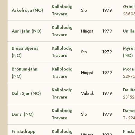
Kallblodig
Grini
Askefröya (NO)
Sto
1979
Travare
2360
Kallblodig
Auni Jahn (NO)
Hingst
1979
Unill
Travare
Blessi Stjerna
Kallblodig
Myren
Sto
1979
(NO)
Travare
(NO)
Bröttum-Jahn
Kallblodig
Mora
Hingst
1979
(NO)
Travare
2297
Kallblodig
Dalli
Dalli Sjur (NO)
Valack
1979
Travare
23152
Kallblodig
Damo
Dansi (NO)
Sto
1979
Travare
T- 22
Finstadrapp
Kallblodig
Finsta
Hingst
1979