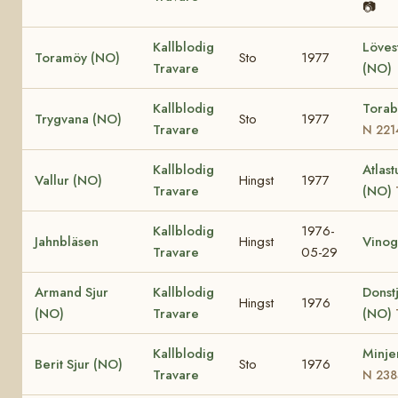
📷
Kallblodig
Löves
Toramöy (NO)
Sto
1977
Travare
(NO)
Kallblodig
Torab
Trygvana (NO)
Sto
1977
Travare
N 221
Kallblodig
Atlast
Vallur (NO)
Hingst
1977
Travare
(NO)
Kallblodig
1976-
Jahnbläsen
Hingst
Vinog
Travare
05-29
Armand Sjur
Kallblodig
Donst
Hingst
1976
(NO)
Travare
(NO)
Kallblodig
Minje
Berit Sjur (NO)
Sto
1976
Travare
N 238