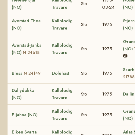
Sto
(NO)
Travare
03-24
(NO)
Averstad Thea
Kallblodig
Stjer
Sto
1975
(NO)
Travare
(NO)
Grans
Averstad-Janka
Kallblodig
Sto
1975
(NO)
(NO)
Travare
N 24618
📷
Skarh
Blesa
Dölehäst
Sto
1975
N 24149
21788
Dallydokka
Kallblodig
Sto
1975
Dalli
(NO)
Travare
Kallblodig
Grans
Eljahna (NO)
Sto
1975
Travare
(NO)
Elken Svarta
Kallblodig
Atlas 