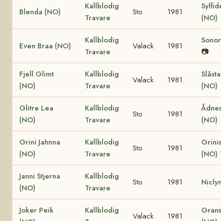
Kallblodig
Sylfid
Blenda (NO)
Sto
1981
Travare
(NO)
Kallblodig
Sonor
Even Braa (NO)
Valack
1981
Travare
📷
Fjell Glimt
Kallblodig
Slåst
Valack
1981
(NO)
Travare
(NO)
Glitre Lea
Kallblodig
Ådnes
Sto
1981
(NO)
Travare
(NO)
Grini Jahnna
Kallblodig
Grinis
Sto
1981
(NO)
Travare
(NO)
Janni Stjerna
Kallblodig
Sto
1981
Nicly
(NO)
Travare
Joker Peik
Kallblodig
Grans
Valack
1981