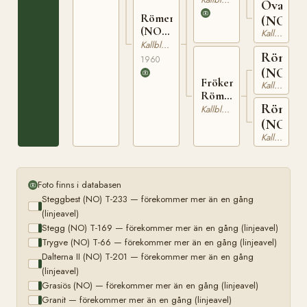
146
Ovara
Römersokka
(NO)
(NO)
Kallblodig Travare
T-22113
Kallblodig Travare
Römer
1960
(NO)
Fröken
Kallblodig Travare
Römer
Rönnhi
(NO)
Kallblodig Travare
T-856
(NO)
Kallblodig Travare
Foto finns i databasen
Steggbest (NO) T-233 — förekommer mer än en gång
(linjeavel)
Stegg (NO) T-169 — förekommer mer än en gång (linjeavel)
Trygve (NO) T-66 — förekommer mer än en gång (linjeavel)
Dalterna II (NO) T-201 — förekommer mer än en gång
(linjeavel)
Grasiös (NO) — förekommer mer än en gång (linjeavel)
Granit — förekommer mer än en gång (linjeavel)