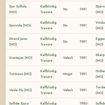
Sjur Sylfida
Kallblodig
Stjern
Sto
1981
(NO)
Travare
(NO)
Kallblodig
Vinda
Sjurinda (NO)
Sto
1981
Travare
(NO)
Strand Jensi
Kallblodig
Egged
Sto
1981
(NO)
Travare
(NO)
Kallblodig
Skar
Svartejan (NO)
Valack
1981
Travare
(NO)
Kallblodig
Holte
Tormann (NO)
Hingst
1981
Travare
(NO)
Kallblodig
Torden
Vesle Fly (NO)
Valack
1981
Travare
(NO)
Sylfide Sjura
Kallblodig
1980-
Sylfid