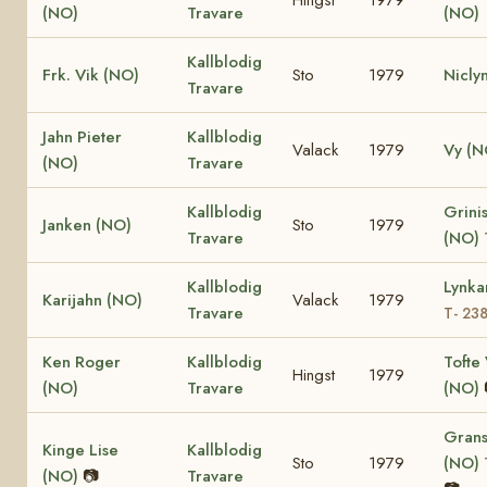
(NO)
Travare
(NO)
Kallblodig
Frk. Vik (NO)
Sto
1979
Nicly
Travare
Jahn Pieter
Kallblodig
Valack
1979
Vy (N
(NO)
Travare
Kallblodig
Grinis
Janken (NO)
Sto
1979
Travare
(NO)
Kallblodig
Lynka
Karijahn (NO)
Valack
1979
Travare
T- 23
Ken Roger
Kallblodig
Tofte 
Hingst
1979
(NO)
Travare
(NO)
Grans
Kinge Lise
Kallblodig
Sto
1979
(NO)
(NO)
📷
Travare