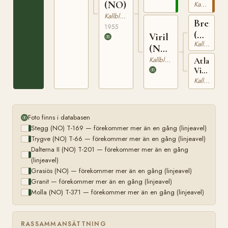
(NO)
(NO)
Kallblodig Travare
T-
Kallblodig Travare
Breidar
201
1955
(NO)
Viril
Kallblodig Travare
T-
(NO)
195
T-
Kallblodig Travare
Atlas
Vira
1250
(NO)
Kallblodig Travare
T-
1265
Foto finns i databasen
Stegg (NO) T-169 — förekommer mer än en gång (linjeavel)
Trygve (NO) T-66 — förekommer mer än en gång (linjeavel)
Dalterna II (NO) T-201 — förekommer mer än en gång
(linjeavel)
Grasiös (NO) — förekommer mer än en gång (linjeavel)
Granit — förekommer mer än en gång (linjeavel)
Molla (NO) T-371 — förekommer mer än en gång (linjeavel)
RASSAMMANSÄTTNING