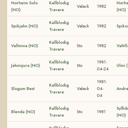
Norheim Solo
Kallblodig
Norhe
Valack
1982
(NO)
Travare
(NO)
Kallblodig
Spikjahn (NO)
Valack
1982
Spiko
Travare
Kallblodig
Vallmina (NO)
Sto
1982
Valtil
Travare
Kallblodig
1981-
Jahnisjura (NO)
Sto
Ulmi 
Travare
04-24
1981-
Kallblodig
Slogum Best
Valack
04-
Andr
Travare
04
Kallblodig
Sylfid
Blenda (NO)
Sto
1981
Travare
(NO)
Kallblodig
Sonor