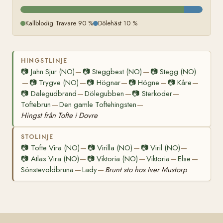
Kallblodig Travare 90 %
Dölehäst 10 %
HINGSTLINJE
📷
Jahn Sjur (NO)
📷
Steggbest (NO)
📷
Stegg (NO)
—
—
📷
Trygve (NO)
📷
Högnar
📷
Högne
📷
Kåre
—
—
—
—
—
📷
Dalegudbrand
Dölegubben
📷
Sterkoder
—
—
—
Toftebrun
Den gamle Toftehingsten
—
—
Hingst från Tofte i Dovre
STOLINJE
📷
Tofte Vira (NO)
📷
Virilla (NO)
📷
Viril (NO)
—
—
—
📷
Atlas Vira (NO)
📷
Viktoria (NO)
Viktoria
Else
—
—
—
—
Sönstevoldbruna
Lady
Brunt sto hos Iver Mustorp
—
—