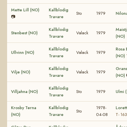
Mette Lill (NO)
Kallblodig
Sto
1979
Nilon
📷
Travare
Kallblodig
Maist
Stenbest (NO)
Valack
1979
Travare
(NO)
Kallblodig
Rosa 
Ullvinn (NO)
Valack
1979
Travare
(NO)
Kallblodig
Grans
Vilje (NO)
Valack
1979
Travare
(NO)
Kallblodig
Villjahna (NO)
Sto
1979
Ulmi 
Travare
Krosby Terna
Kallblodig
1978-
Loret
Sto
(NO)
Travare
04-08
T- 16