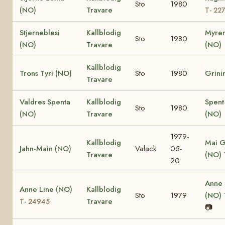
Sto
1980
(NO)
Travare
T- 22
Stjerneblesi
Kallblodig
Myren
Sto
1980
(NO)
Travare
(NO)
Kallblodig
Trons Tyri (NO)
Sto
1980
Grini
Travare
Valdres Spenta
Kallblodig
Spent
Sto
1980
(NO)
Travare
(NO)
1979-
Kallblodig
Mai G
Jahn-Main (NO)
Valack
05-
Travare
(NO)
20
Anne
Anne Line (NO)
Kallblodig
Sto
1979
(NO)
Travare
T- 24945
📷