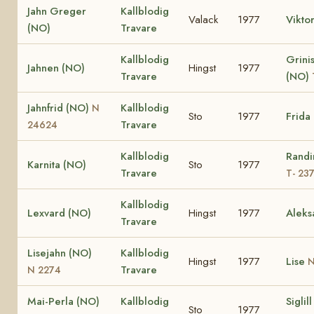
Jahn Greger
Kallblodig
Valack
1977
Vikto
(NO)
Travare
Kallblodig
Grinis
Jahnen (NO)
Hingst
1977
Travare
(NO)
Jahnfrid (NO)
Kallblodig
N
Sto
1977
Frida
Travare
24624
Kallblodig
Randi
Karnita (NO)
Sto
1977
Travare
T- 23
Kallblodig
Lexvard (NO)
Hingst
1977
Aleks
Travare
Lisejahn (NO)
Kallblodig
Hingst
1977
Lise
N
Travare
N 2274
Mai-Perla (NO)
Kallblodig
Siglil
Sto
1977