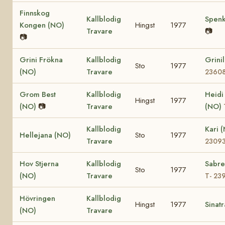
Finnskog
Kallblodig
Spenk
Kongen (NO)
Hingst
1977
Travare
📷
📷
Grini Frökna
Kallblodig
Grini
Sto
1977
(NO)
Travare
2360
Grom Best
Kallblodig
Heidi
Hingst
1977
(NO)
📷
Travare
(NO)
Kallblodig
Kari 
Hellejana (NO)
Sto
1977
Travare
2309
Hov Stjerna
Kallblodig
Sabre
Sto
1977
(NO)
Travare
T- 23
Hövringen
Kallblodig
Hingst
1977
Sinat
(NO)
Travare