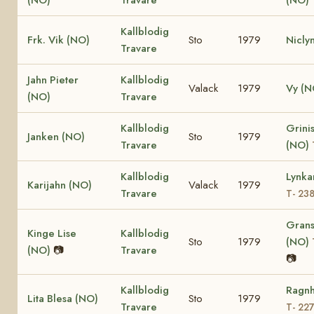
Kallblodig
Frk. Vik (NO)
Sto
1979
Nicly
Travare
Jahn Pieter
Kallblodig
Valack
1979
Vy (N
(NO)
Travare
Kallblodig
Grinis
Janken (NO)
Sto
1979
Travare
(NO)
Kallblodig
Lynka
Karijahn (NO)
Valack
1979
Travare
T- 23
Grans
Kinge Lise
Kallblodig
Sto
1979
(NO)
(NO)
📷
Travare
📷
Kallblodig
Ragnh
Lita Blesa (NO)
Sto
1979
Travare
T- 22