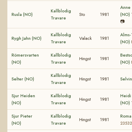
Anne
Kallblodig
Rusla (NO)
Sto
1981
(NO)
Travare
📷
Kallblodig
Alms-
Rygh Jahn (NO)
Valack
1981
Travare
(NO)
Römersvarten
Kallblodig
Bests
Hingst
1981
(NO)
Travare
(NO)
Kallblodig
Selter (NO)
Hingst
1981
Selvi
Travare
Sjur Heiden
Kallblodig
Heidi
Hingst
1981
(NO)
Travare
(NO)
Sjur Pieter
Kallblodig
Roma
Hingst
1981
(NO)
Travare
23532