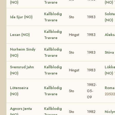
(NO)
Travare
(NO)
Kallblodig
Solst
Ida Sjur (NO)
Sto
1983
Travare
(NO)
Kallblodig
Lexan (NO)
Hingst
1983
Aleks
Travare
Norheim Sindy
Kallblodig
Sto
1983
Stöva
(NO)
Travare
Svensrud Jahn
Kallblodig
Lökke
Hingst
1983
(NO)
Travare
(NO)
1982-
Lötenseira
Kallblodig
Roma
Sto
05-
(NO)
Travare
23532
09
Agnors Jenta
Kallblodig
Sto
1982
Nicly
(NO)
Travare