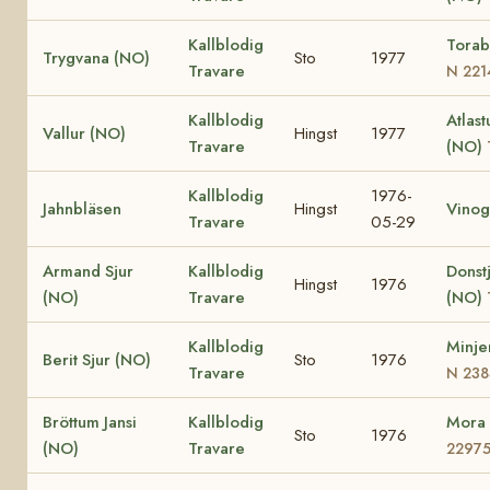
Kallblodig
Torab
Trygvana (NO)
Sto
1977
Travare
N 221
Kallblodig
Atlast
Vallur (NO)
Hingst
1977
Travare
(NO)
Kallblodig
1976-
Jahnbläsen
Hingst
Vinog
Travare
05-29
Armand Sjur
Kallblodig
Donst
Hingst
1976
(NO)
Travare
(NO)
Kallblodig
Minje
Berit Sjur (NO)
Sto
1976
Travare
N 238
Bröttum Jansi
Kallblodig
Mora
Sto
1976
(NO)
Travare
2297