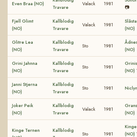
Even Braa (NO)
Valack
1981
Travare
📷
Fjell Glimt
Kallblodig
Slåst
Valack
1981
(NO)
Travare
(NO)
Glitre Lea
Kallblodig
Ådnes
Sto
1981
(NO)
Travare
(NO)
Grini Jahnna
Kallblodig
Grinis
Sto
1981
(NO)
Travare
(NO)
Janni Stjerna
Kallblodig
Sto
1981
Nicly
(NO)
Travare
Joker Peik
Kallblodig
Grans
Valack
1981
(NO)
Travare
(NO)
Kinge
Kinge Ternen
Kallblodig
Sto
1981
(NO)