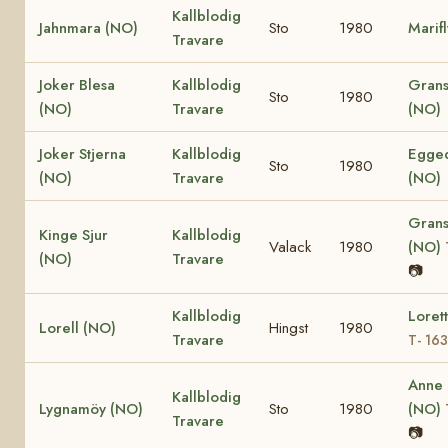
Kallblodig
Jahnmara (NO)
Sto
1980
Marif
Travare
Joker Blesa
Kallblodig
Grans
Sto
1980
(NO)
Travare
(NO)
Joker Stjerna
Kallblodig
Egged
Sto
1980
(NO)
Travare
(NO)
Grans
Kinge Sjur
Kallblodig
Valack
1980
(NO)
(NO)
Travare
📷
Kallblodig
Loret
Lorell (NO)
Hingst
1980
Travare
T- 16
Anne
Kallblodig
Lygnamöy (NO)
Sto
1980
(NO)
Travare
📷