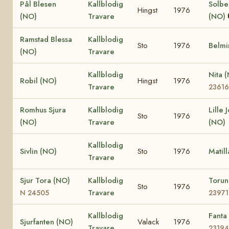
Pål Blesen
Kallblodig
Solbe
Hingst
1976
(NO)
Travare
(NO)
Ramstad Blessa
Kallblodig
Sto
1976
Belmi
(NO)
Travare
Kallblodig
Nita 
Robil (NO)
Hingst
1976
Travare
23616
Romhus Sjura
Kallblodig
Lille 
Sto
1976
(NO)
Travare
(NO)
Kallblodig
Sivlin (NO)
Sto
1976
Matil
Travare
Sjur Tora (NO)
Kallblodig
Toru
Sto
1976
Travare
N 24505
23971
Kallblodig
Fanta
Sjurfanten (NO)
Valack
1976
Travare
23194