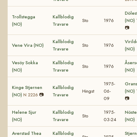
Döles
Trollstegga
Kallblodig
Sto
1976
(NO)
(NO)
Travare
📷
Kallblodig
Viril
Vene Vira (NO)
Sto
1976
Travare
(NO)
Vesöy Sokka
Kallblodig
Åsers
Sto
1976
(NO)
Travare
(NO)
1975-
Grans
Kinge Stjernen
Kallblodig
Hingst
06-
(NO)
(NO)
📷
Travare
N 2226
09
📷
Helene Sjur
Kallblodig
1975-
Nöste
Sto
(NO)
Travare
03-24
(NO)
Averstad Thea
Kallblodig
Stjer
Sto
1975