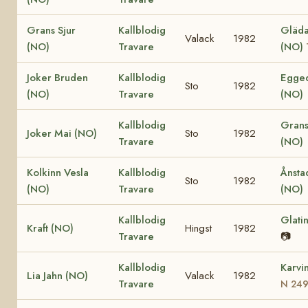
Grans Sjur
Kallblodig
Gläda 
Valack
1982
(NO)
Travare
(NO)
Joker Bruden
Kallblodig
Egged
Sto
1982
(NO)
Travare
(NO)
Kallblodig
Grans
Joker Mai (NO)
Sto
1982
Travare
(NO)
Kolkinn Vesla
Kallblodig
Ånsta
Sto
1982
(NO)
Travare
(NO)
Kallblodig
Glati
Kraft (NO)
Hingst
1982
Travare
📷
Kallblodig
Karvi
Lia Jahn (NO)
Valack
1982
Travare
N 24