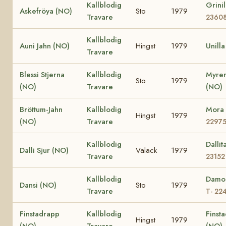
Kallblodig
Grini
Askefröya (NO)
Sto
1979
Travare
2360
Kallblodig
Auni Jahn (NO)
Hingst
1979
Unill
Travare
Blessi Stjerna
Kallblodig
Myren
Sto
1979
(NO)
Travare
(NO)
Bröttum-Jahn
Kallblodig
Mora
Hingst
1979
(NO)
Travare
2297
Kallblodig
Dalli
Dalli Sjur (NO)
Valack
1979
Travare
23152
Kallblodig
Damo
Dansi (NO)
Sto
1979
Travare
T- 22
Finstadrapp
Kallblodig
Finsta
Hingst
1979
(NO)
Travare
(NO)