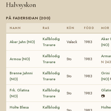
Halvsyskon
PÅ FADERSIDAN (200)
NAMN
RAS
KÖN
FÖDD
MOR
Kallblodig
Aker
Aker Jahn (NO)
Valack
1983
Travare
(NO)
Kallblodig
Arma
Armoa (NO)
Sto
1983
Travare
N 243
Brenne Jahnni
Kallblodig
Grini
Sto
1983
(NO)
Travare
(NO)
Frk. Glatina
Kallblodig
Glati
Sto
1983
(NO)
Travare
📷
Holte Blesa
Kallblodig
Holte
Sto
1983