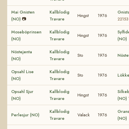
Mai Gnisten
Kallblodig
Gnist
Hingst
1976
(NO)
📷
Travare
22153
Moseböprinsen
Kallblodig
Sylfid
Hingst
1976
(NO)
Travare
(NO)
Nöstejenta
Kallblodig
Sto
1976
Nöste
(NO)
Travare
Opsahl Lise
Kallblodig
Sto
1976
Lökke
(NO)
Travare
Opsahl Sjur
Kallblodig
Silke
Hingst
1976
(NO)
Travare
(NO)
Kallblodig
Grans
Perlesjur (NO)
Valack
1976
Travare
(NO)