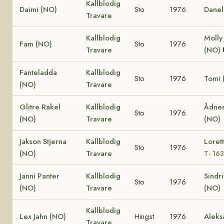
Kallblodig
Daimi (NO)
Sto
1976
Danel
Travare
Kallblodig
Molly
Fam (NO)
Sto
1976
Travare
(NO)
Fanteladda
Kallblodig
Sto
1976
Tomi 
(NO)
Travare
Glitre Rakel
Kallblodig
Ådnes
Sto
1976
(NO)
Travare
(NO)
Jakson Stjerna
Kallblodig
Loret
Sto
1976
(NO)
Travare
T- 16
Janni Panter
Kallblodig
Sindr
Sto
1976
(NO)
Travare
(NO)
Kallblodig
Lex Jahn (NO)
Hingst
1976
Aleks
Travare