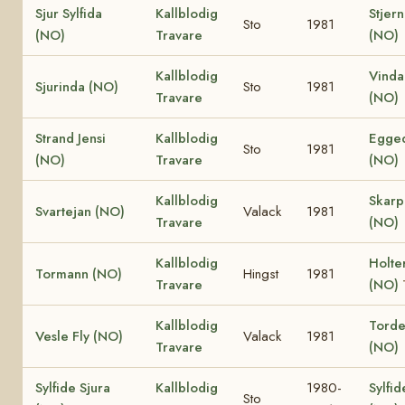
Sjur Sylfida
Kallblodig
Stjern
Sto
1981
(NO)
Travare
(NO)
Kallblodig
Vinda
Sjurinda (NO)
Sto
1981
Travare
(NO)
Strand Jensi
Kallblodig
Egged
Sto
1981
(NO)
Travare
(NO)
Kallblodig
Skar
Svartejan (NO)
Valack
1981
Travare
(NO)
Kallblodig
Holte
Tormann (NO)
Hingst
1981
Travare
(NO)
Kallblodig
Torden
Vesle Fly (NO)
Valack
1981
Travare
(NO)
Sylfide Sjura
Kallblodig
1980-
Sylfid
Sto