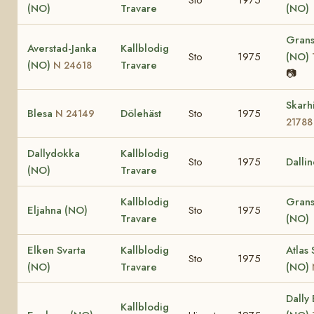
(NO)
Travare
(NO)
Grans
Averstad-Janka
Kallblodig
Sto
1975
(NO)
(NO)
Travare
N 24618
📷
Skarh
Blesa
Dölehäst
Sto
1975
N 24149
21788
Dallydokka
Kallblodig
Sto
1975
Dalli
(NO)
Travare
Kallblodig
Grans
Eljahna (NO)
Sto
1975
Travare
(NO)
Elken Svarta
Kallblodig
Atlas 
Sto
1975
(NO)
Travare
(NO)
Dally
Kallblodig