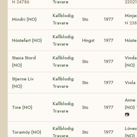
Travare
N 24786
22021
Kallblodig
Minje
Mindri (NO)
Sto
1977
Travare
N 238
Kallblodig
Nöstefart (NO)
Hingst
1977
Nöste
Travare
Stasia Stord
Kallblodig
Vinda
Sto
1977
(NO)
Travare
(NO)
Stjerne Liv
Kallblodig
Sto
1977
Viola
(NO)
Travare
Anne
Kallblodig
Tine (NO)
Sto
1977
(NO)
Travare
📷
Kallblodig
Löves
Toramöy (NO)
Sto
1977
Travare
(NO)