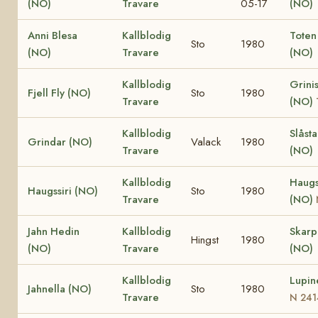
(NO)
Travare
05-17
(NO)
Anni Blesa
Kallblodig
Toten
Sto
1980
(NO)
Travare
(NO)
Kallblodig
Grinis
Fjell Fly (NO)
Sto
1980
Travare
(NO)
Kallblodig
Slåst
Grindar (NO)
Valack
1980
Travare
(NO)
Kallblodig
Haugs
Haugssiri (NO)
Sto
1980
Travare
(NO)
Jahn Hedin
Kallblodig
Skar
Hingst
1980
(NO)
Travare
(NO)
Kallblodig
Lupin
Jahnella (NO)
Sto
1980
Travare
N 241