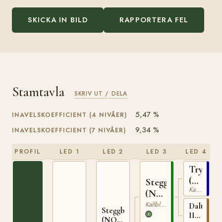
SKICKA IN BILD
RAPPORTERA FEL
Stamtavla
SKRIV UT / DELA
5,47 %
INAVELSKOEFFICIENT (4 NIVÅER)
9,34 %
INAVELSKOEFFICIENT (7 NIVÅER)
PROFIL
LED 1
LED 2
LED 3
LED 4
Trygve
(NO)
Stegg
Kallblodig Travare
T-
(NO)
66
T-
Kallblodig Travare
Dalterna
Steggbest
II
169
(NO)