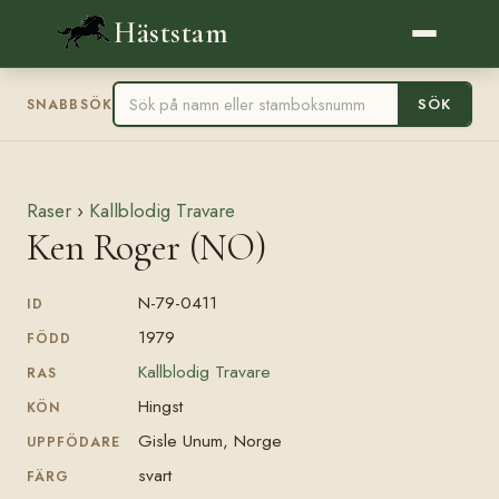
Häststam
SÖK
SNABBSÖK
Raser
›
Kallblodig Travare
Ken Roger (NO)
N-79-0411
ID
1979
FÖDD
Kallblodig Travare
RAS
Hingst
KÖN
Gisle Unum, Norge
UPPFÖDARE
svart
FÄRG