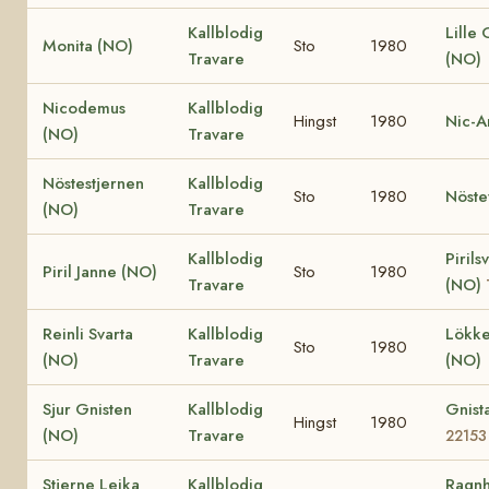
Kallblodig
Lille
Monita (NO)
Sto
1980
Travare
(NO)
Nicodemus
Kallblodig
Hingst
1980
Nic-A
(NO)
Travare
Nöstestjernen
Kallblodig
Sto
1980
Nöste
(NO)
Travare
Kallblodig
Pirils
Piril Janne (NO)
Sto
1980
Travare
(NO)
Reinli Svarta
Kallblodig
Lökke
Sto
1980
(NO)
Travare
(NO)
Sjur Gnisten
Kallblodig
Gnist
Hingst
1980
(NO)
Travare
22153
Stjerne Leika
Kallblodig
Ragnh