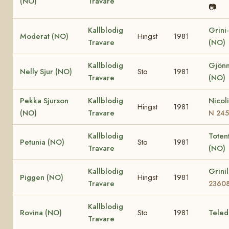
(NO)
Travare
📷
Kallblodig
Grini
Moderat (NO)
Hingst
1981
Travare
(NO)
Kallblodig
Gjönn
Nelly Sjur (NO)
Sto
1981
Travare
(NO)
Pekka Sjurson
Kallblodig
Nicol
Hingst
1981
(NO)
Travare
N 24
Kallblodig
Totent
Petunia (NO)
Sto
1981
Travare
(NO)
Kallblodig
Grini
Piggen (NO)
Hingst
1981
Travare
2360
Kallblodig
Rovina (NO)
Sto
1981
Teled
Travare