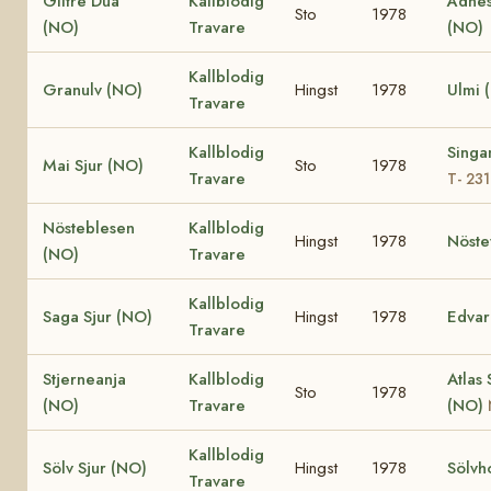
Glitre Dua
Kallblodig
Ådnes
Sto
1978
(NO)
Travare
(NO)
Kallblodig
Granulv (NO)
Hingst
1978
Ulmi 
Travare
Kallblodig
Singa
Mai Sjur (NO)
Sto
1978
Travare
T- 23
Nösteblesen
Kallblodig
Hingst
1978
Nöste
(NO)
Travare
Kallblodig
Saga Sjur (NO)
Hingst
1978
Edvar
Travare
Stjerneanja
Kallblodig
Atlas 
Sto
1978
(NO)
Travare
(NO)
Kallblodig
Sölv Sjur (NO)
Hingst
1978
Sölvh
Travare